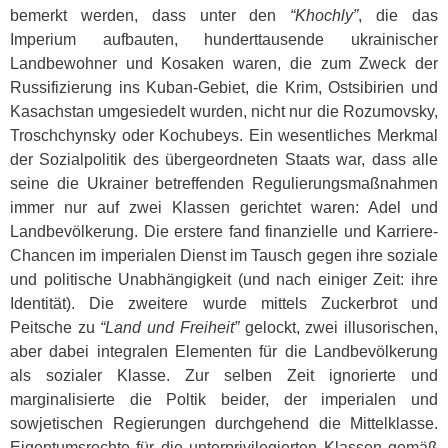
bemerkt werden, dass unter den
“Khochly”
, die das
Imperium aufbauten, hunderttausende ukrainischer
Landbewohner und Kosaken waren, die zum Zweck der
Russifizierung ins Kuban-Gebiet, die Krim, Ostsibirien und
Kasachstan umgesiedelt wurden, nicht nur die Rozumovsky,
Troschchynsky oder Kochubeys. Ein wesentliches Merkmal
der Sozialpolitik des übergeordneten Staats war, dass alle
seine die Ukrainer betreffenden Regulierungsmaßnahmen
immer nur auf zwei Klassen gerichtet waren: Adel und
Landbevölkerung. Die erstere fand finanzielle und Karriere-
Chancen im imperialen Dienst im Tausch gegen ihre soziale
und politische Unabhängigkeit (und nach einiger Zeit: ihre
Identität). Die zweitere wurde mittels Zuckerbrot und
Peitsche zu
“Land und Freiheit”
gelockt, zwei illusorischen,
aber dabei integralen Elementen für die Landbevölkerung
als sozialer Klasse. Zur selben Zeit ignorierte und
marginalisierte die Poltik beider, der imperialen und
sowjetischen Regierungen durchgehend die Mittelklasse.
Eigentumsrechte für die unterprivilegierten Klassen gemäß