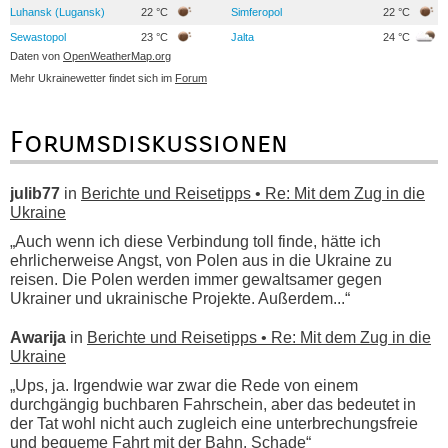
Luhansk (Lugansk)
22 °C
Simferopol
22 °C
Sewastopol
23 °C
Jalta
24 °C
Daten von
OpenWeatherMap.org
Mehr Ukrainewetter findet sich im
Forum
Forumsdiskussionen
julib77
in
Berichte und Reisetipps • Re: Mit dem Zug in die
Ukraine
„Auch wenn ich diese Verbindung toll finde, hätte ich
ehrlicherweise Angst, von Polen aus in die Ukraine zu
reisen. Die Polen werden immer gewaltsamer gegen
Ukrainer und ukrainische Projekte. Außerdem...“
Awarija
in
Berichte und Reisetipps • Re: Mit dem Zug in die
Ukraine
„Ups, ja. Irgendwie war zwar die Rede von einem
durchgängig buchbaren Fahrschein, aber das bedeutet in
der Tat wohl nicht auch zugleich eine unterbrechungsfreie
und bequeme Fahrt mit der Bahn. Schade“