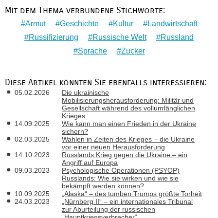
Mit dem Thema verbundene Stichworte:
Armut
Geschichte
Kultur
Landwirtschaft
Russifizierung
Russische Welt
Russland
Sprache
Zucker
Diese Artikel könnten Sie ebenfalls interessieren:
05.02.2026
Die ukrainische
Mobilisierungsherausforderung: Militär und
Gesellschaft während des vollumfänglichen
Krieges
14.09.2025
Wie kann man einen Frieden in der Ukraine
sichern?
02.03.2025
Wahlen in Zeiten des Krieges – die Ukraine
vor einer neuen Herausforderung
14.10.2023
Russlands Krieg gegen die Ukraine – ein
Angriff auf Europa
09.03.2023
Psychologische Operationen (PSYOP)
Russlands: Wie sie wirken und wie sie
bekämpft werden können?
10.09.2025
„Alaska“ – des tumben Trumps größte Torheit
24.03.2023
„Nürnberg II“ – ein internationales Tribunal
zur Aburteilung der russischen
„Hauptkriegsverbrecher“