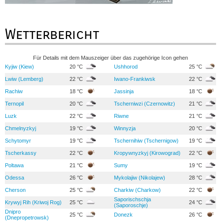
Wetterbericht
Für Details mit dem Mauszeiger über das zugehörige Icon gehen
Kyjiw (Kiew)
20 °C
Ushhorod
25 °C
Lwiw (Lemberg)
22 °C
Iwano-Frankiwsk
22 °C
Rachiw
18 °C
Jassinja
18 °C
Ternopil
20 °C
Tscherniwzi (Czernowitz)
21 °C
Luzk
22 °C
Riwne
21 °C
Chmelnyzkyj
19 °C
Winnyzja
20 °C
Schytomyr
19 °C
Tschernihiw (Tschernigow)
19 °C
Tscherkassy
22 °C
Kropywnyzkyj (Kirowograd)
22 °C
Poltawa
21 °C
Sumy
19 °C
Odessa
26 °C
Mykolajiw (Nikolajew)
28 °C
Cherson
25 °C
Charkiw (Charkow)
22 °C
Saporischschja
Krywyj Rih (Kriwoj Rog)
25 °C
24 °C
(Saporoschje)
Dnipro
25 °C
Donezk
26 °C
(Dnepropetrowsk)