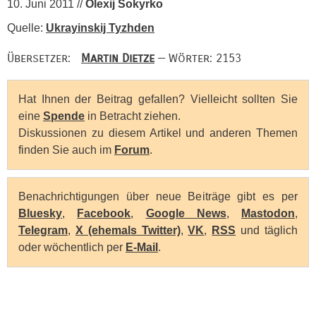
10. Juni 2011 //
Olexij Sokyrko
Quelle:
Ukrayinskij Tyzhden
Übersetzer:
Martin Dietze
— Wörter: 2153
Hat Ihnen der Beitrag gefallen? Vielleicht sollten Sie
eine
Spende
in Betracht ziehen.
Diskussionen zu diesem Artikel und anderen Themen
finden Sie auch im
Forum
.
Benachrichtigungen über neue Beiträge gibt es per
Bluesky
,
Facebook
,
Google News
,
Mastodon
,
Telegram
,
X (ehemals Twitter)
,
VK
,
RSS
und täglich
oder wöchentlich per
E-Mail
.