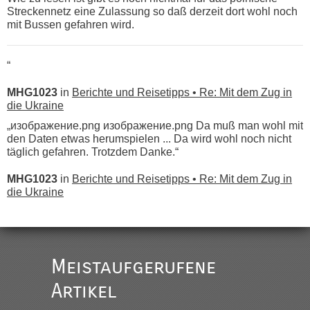
Streckennetz eine Zulassung so daß derzeit dort wohl noch
mit Bussen gefahren wird.
“
MHG1023
in
Berichte und Reisetipps • Re: Mit dem Zug in
die Ukraine
„изображение.png изображение.png Da muß man wohl mit
den Daten etwas herumspielen ... Da wird wohl noch nicht
täglich gefahren. Trotzdem Danke.“
MHG1023
in
Berichte und Reisetipps • Re: Mit dem Zug in
die Ukraine
„
Der Link zum Anbieter ist ja da.
Meistaufgerufene
Ist korrekt, aber ich finde man hätte trotzdem im Text gleich
darauf hinweisen können.
Artikel
War aber nicht "böse" gemeint ...
Bis jetzt sind die Tickets auch noch nicht auf der Webseite