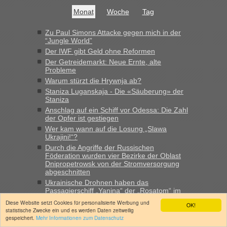
buchbar - warum auch immer ...
Monat
Woche
Tag
Hab´s versucht - bekomme aber immer angezeigt "auf dieser
Strecke fahren wir nicht"
Zu Paul Simons Attacke gegen mich in der
“Jungle World”
Der IWF gibt Geld ohne Reformen
“
Der Getreidemarkt: Neue Ernte, alte
Probleme
Warum stürzt die Hrywnja ab?
MHG1023
in
Berichte und Reisetipps • Re: Mit dem Zug in
die Ukraine
Staniza Luganskaja - Die «Säuberung» der
Staniza
„Man sollte aber explizit dazu schreiben, daß es ein Zug von
Anschlag auf ein Schiff vor Odessa: Die Zahl
LeoExpress ist - und nur auf deren Webseite kann man die
der Opfer ist gestiegen
Fahrkarten kaufen. Zumindest ist es die erste Umsteigefreie
Wer kam wann auf die Losung „Slawa
Verbindung von Deutschland...“
Ukrajini!“?
Durch die Angriffe der Russischen
Eric
in
Recht, Visa und Dokumente • Re: Deklaration
Föderation wurden vier Bezirke der Oblast
gebrauchter Kleidung beim Zoll
Dnipropetrowsk von der Stromversorgung
abgeschnitten
„Vielen Dank, mit einem Briefchen meiner Frau im Gepäck
Ukrainische Drohnen haben das
gab es keine Probleme“
Passagierschiff „Yanina“ der „Rosatom“ im
Schwarzen Meer versenkt
Diese Website setzt Cookies für personalisierte Werbung und
OK!
Anuleb
in
Recht, Visa und Dokumente • Re: Seit Anfang
statistische Zwecke ein und es werden Daten zeitweilig
des Jahres haben die Zollbeamten Verstöße im Wert von
gespeichert.
Mehr Informationen zum Datenschutz