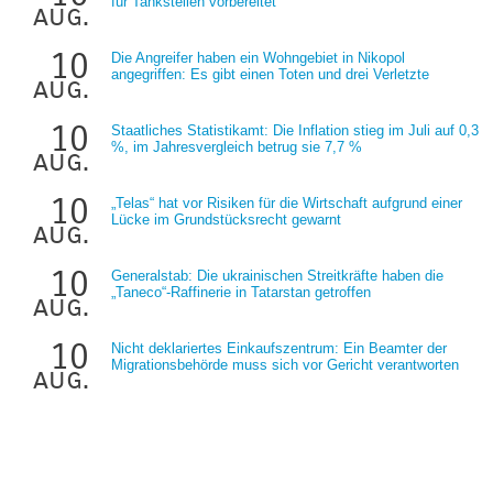
für Tankstellen vorbereitet
aug.
10
Die Angreifer haben ein Wohngebiet in Nikopol
angegriffen: Es gibt einen Toten und drei Verletzte
aug.
10
Staatliches Statistikamt: Die Inflation stieg im Juli auf 0,3
%, im Jahresvergleich betrug sie 7,7 %
aug.
10
„Telas“ hat vor Risiken für die Wirtschaft aufgrund einer
Lücke im Grundstücksrecht gewarnt
aug.
10
Generalstab: Die ukrainischen Streitkräfte haben die
„Taneco“-Raffinerie in Tatarstan getroffen
aug.
10
Nicht deklariertes Einkaufszentrum: Ein Beamter der
Migrationsbehörde muss sich vor Gericht verantworten
aug.