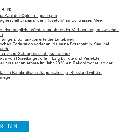
eren:
ie Zahl der Opfer ist gestiegen
gierschiff „Yanina“ der „Rosatom“ im Schwarzen Meer
ber eine mögliche Wiederaufnahme der Verhandlungen zwischen
en
tungen: So funktionierte die Luftabwehr
ischen Föderation vorladen, da seine Botschaft in Kiew bei
wurde
rainische Gefangenschaft, so Lubinez
aus von Rozetka getroffen: Es gibt Tote und Verletzte
e der russischen Armee im Jahr 2026 ein Rekordmonat, so der
ll im Kernkraftwerk Saporischschja, Russland will die
hmlegen
REIBEN