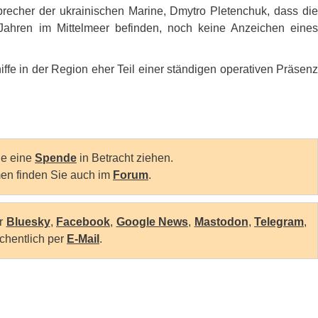
recher der ukrainischen Marine, Dmytro Pletenchuk, dass die
 Jahren im Mittelmeer befinden, noch keine Anzeichen eines
ffe in der Region eher Teil einer ständigen operativen Präsenz
Sie eine
Spende
in Betracht ziehen.
en finden Sie auch im
Forum
.
er
Bluesky
,
Facebook
,
Google News
,
Mastodon
,
Telegram
,
chentlich per
E-Mail
.