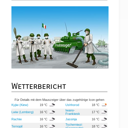
Wetterbericht
Für Details mit dem Mauszeiger über das zugehörige Icon gehen
Kyjiw (Kiew)
19 °C
Ushhorod
18 °C
Iwano-
Lwiw (Lemberg)
16 °C
17 °C
Frankiwsk
Rachiw
16 °C
Jassinja
16 °C
Tscherniwzi
Ternopil
16 °C
18 °C
(Czernowitz)