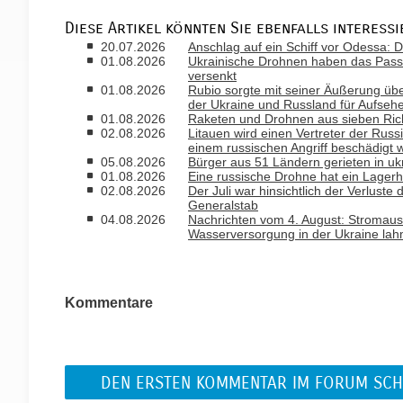
Diese Artikel könnten Sie ebenfalls interessi
20.07.2026
Anschlag auf ein Schiff vor Odessa: D
01.08.2026
Ukrainische Drohnen haben das Passa
versenkt
01.08.2026
Rubio sorgte mit seiner Äußerung ü
der Ukraine und Russland für Aufseh
01.08.2026
Raketen und Drohnen aus sieben Rich
02.08.2026
Litauen wird einen Vertreter der Russ
einem russischen Angriff beschädigt 
05.08.2026
Bürger aus 51 Ländern gerieten in uk
01.08.2026
Eine russische Drohne hat ein Lagerh
02.08.2026
Der Juli war hinsichtlich der Verlust
Generalstab
04.08.2026
Nachrichten vom 4. August: Stromausfa
Wasserversorgung in der Ukraine la
Kommentare
DEN ERSTEN KOMMENTAR IM FORUM SCH