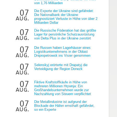
von 1,76 Milliarden
07
Die Exporte der Ukraine sind gefährdet:
Die Nationalbank der Ukraine
aug.
prognostiziert Verluste in Höhe von über 2
Milliarden Dollar
07
Die Russische Föderation hat das größte
Lager für persönliche Schutzausrüstung
aug.
von Delta Plus in der Ukraine zerstört
e
07
Die Russen haben Lagerhäuser eines
Logistikunternehmens in der Oblast
aug.
Dnipropetrowsk ins Visier genommen
07
Selenskyj erörterte mit Drapatyj die
Verteidigung der Region Donezk
aug.
07
Fiktive Kraftstoffkäufe in Höhe von
mehreren Millionen Hrywnja: Ein
aug.
Großhandelsunternehmen wurde zur
Nachzahlung von Steuern verpflichtet
07
Die Metallindustrie ist aufgrund der
Blockade der Häfen ernsthaft gefährdet,
aug.
so ein Experte