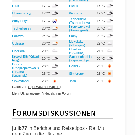
Luzk
17 °C
Riwne
17 °C
Chmelnyzkyj
17 °C
Winnyzja
19 °C
Tschernihiw
Schytomyr
17 °C
18 °C
(Tschernigow)
Kropywnyzkyj
Tscherkassy
23 °C
26 °C
(Kirowograd)
Poltawa
24 °C
Sumy
22 °C
Mykolajiw
Odessa
26 °C
29 °C
(Nikolajew)
Charkiw
Cherson
29 °C
27 °C
(Charkow)
Krywyj Rih (Kriwoj
Saporischschja
28 °C
30 °C
Rog)
(Saporoschje)
Dnipro
28 °C
Donezk
28 °C
(Dnepropetrowsk)
Luhansk
26 °C
Simferopol
26 °C
(Lugansk)
Sewastopol
23 °C
Jalta
26 °C
Daten von
OpenWeatherMap.org
Mehr Ukrainewetter findet sich im
Forum
Forumsdiskussionen
julib77
in
Berichte und Reisetipps • Re: Mit
dem Zug in die Ukraine