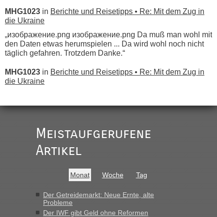
MHG1023
in
Berichte und Reisetipps • Re: Mit dem Zug in
die Ukraine
„изображение.png изображение.png Da muß man wohl mit
den Daten etwas herumspielen ... Da wird wohl noch nicht
täglich gefahren. Trotzdem Danke.“
MHG1023
in
Berichte und Reisetipps • Re: Mit dem Zug in
die Ukraine
„
Der Link zum Anbieter ist ja da.
Meistaufgerufene
Ist korrekt, aber ich finde man hätte trotzdem im Text gleich
darauf hinweisen können.
Artikel
War aber nicht "böse" gemeint ...
Bis jetzt sind die Tickets auch noch nicht auf der Webseite
buchbar - warum auch immer ...
Monat
Woche
Tag
Hab´s versucht - bekomme aber immer angezeigt "auf dieser
Strecke fahren wir nicht"
Der Getreidemarkt: Neue Ernte, alte
Probleme
Der IWF gibt Geld ohne Reformen