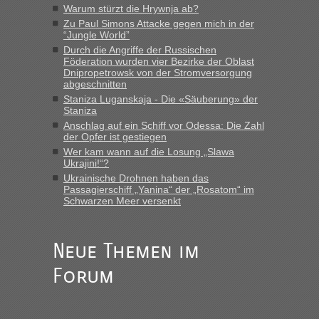
“
Warum stürzt die Hrywnja ab?
Zu Paul Simons Attacke gegen mich in der
“Jungle World”
MHG1023
in
Berichte und Reisetipps • Re: Mit dem Zug in
die Ukraine
Durch die Angriffe der Russischen
Föderation wurden vier Bezirke der Oblast
„Man sollte aber explizit dazu schreiben, daß es ein Zug von
Dnipropetrowsk von der Stromversorgung
LeoExpress ist - und nur auf deren Webseite kann man die
abgeschnitten
Fahrkarten kaufen. Zumindest ist es die erste Umsteigefreie
Staniza Luganskaja - Die «Säuberung» der
Verbindung von Deutschland...“
Staniza
Anschlag auf ein Schiff vor Odessa: Die Zahl
der Opfer ist gestiegen
Eric
in
Recht, Visa und Dokumente • Re: Deklaration
gebrauchter Kleidung beim Zoll
Wer kam wann auf die Losung „Slawa
Ukrajini!“?
„Vielen Dank, mit einem Briefchen meiner Frau im Gepäck
Ukrainische Drohnen haben das
gab es keine Probleme“
Passagierschiff „Yanina“ der „Rosatom“ im
Schwarzen Meer versenkt
Anuleb
in
Recht, Visa und Dokumente • Re: Seit Anfang
des Jahres haben die Zollbeamten Verstöße im Wert von
fast 11 Milliarden aufgedeckt
Neue Themen im
„Am besten wäre natürlich, wenn die Frau mit dabei ist.
Forum
Alleinreisende Männer stehen schließlich immer unter
Verdacht.“
Frank
in
Recht, Visa und Dokumente • Re: Seit Anfang des