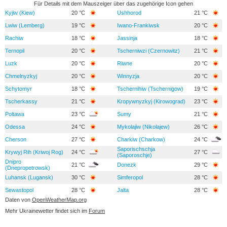
Für Details mit dem Mauszeiger über das zugehörige Icon gehen
Kyjiw (Kiew)
20 °C
Ushhorod
21 °C
Lwiw (Lemberg)
19 °C
Iwano-Frankiwsk
20 °C
Rachiw
18 °C
Jassinja
18 °C
Ternopil
20 °C
Tscherniwzi (Czernowitz)
21 °C
Luzk
20 °C
Riwne
20 °C
Chmelnyzkyj
20 °C
Winnyzja
20 °C
Schytomyr
18 °C
Tschernihiw (Tschernigow)
19 °C
Tscherkassy
21 °C
Kropywnyzkyj (Kirowograd)
23 °C
Poltawa
23 °C
Sumy
21 °C
Odessa
24 °C
Mykolajiw (Nikolajew)
26 °C
Cherson
27 °C
Charkiw (Charkow)
24 °C
Saporischschja
Krywyj Rih (Kriwoj Rog)
24 °C
27 °C
(Saporoschje)
Dnipro
21 °C
Donezk
29 °C
(Dnepropetrowsk)
Luhansk (Lugansk)
30 °C
Simferopol
28 °C
Sewastopol
28 °C
Jalta
28 °C
Daten von
OpenWeatherMap.org
Mehr Ukrainewetter findet sich im
Forum