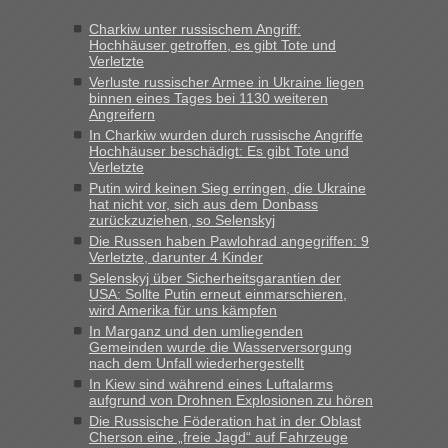
Jahres haben die Zollbeamten Verstöße im Wert von fast 11
Charkiw unter russischem Angriff:
Milliarden aufgedeckt
Hochhäuser getroffen, es gibt Tote und
Verletzte
„Kein Zoll. Du musst an sich nur sagen dass das privat ist
und du nicht damit handeln willst. So lange das nicht
Verluste russischer Armee in Ukraine liegen
binnen eines Tages bei 1130 weiteren
Originalverpackt ist und ersichlich das nicht neu sollte es
Angreifern
keine Probleme geben“
In Charkiw wurden durch russische Angriffe
Hochhäuser beschädigt: Es gibt Tote und
Eric
in
Recht, Visa und Dokumente • Deklaration
Verletzte
gebrauchter Kleidung beim Zoll
Putin wird keinen Sieg erringen, die Ukraine
hat nicht vor, sich aus dem Donbass
„Hallo Leute, ich weiß nicht, ob ich hier richtig bin mit meiner
zurückzuziehen, so Selenskyj
Anfrage. Ich möchte 4 Umzugskartons mit gebrauchter
Die Russen haben Pawlohrad angegriffen: 9
Straßen Kleidung bei der Einreise in die Ukraine
Verletzte, darunter 4 Kinder
mitnehmen. Es ist gebrauchte Kleidung...“
Selenskyj über Sicherheitsgarantien der
USA: Sollte Putin erneut einmarschieren,
lev
in
Berichte und Reisetipps • Re: An welchem
wird Amerika für uns kämpfen
Grenzübergang zwischen Polen und der Ukraine geht es am
In Marganz und den umliegenden
schnellsten?
Gemeinden wurde die Wasserversorgung
nach dem Unfall wiederhergestellt
„Wir sind mit unserem Wohnmobil, wie geplant am Montag
In Kiew sind während eines Luftalarms
15.6. in Krakovets rüber. Sehr zeitig los gegen 5 Uhr in der
aufgrund von Drohnen Explosionen zu hören
Früh. Mit sehr sehr wenig Verkehr, super bis zur Grenze. Nur
Die Russische Föderation hat in der Oblast
8 PKW vor der Schranke....“
Cherson eine „freie Jagd“ auf Fahrzeuge