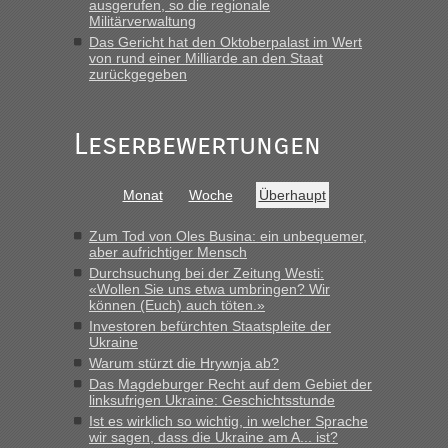
ausgerufen, so die regionale
Frank
in
Berichte und Reisetipps • Re: An welchem
Militärverwaltung
Grenzübergang zwischen Polen und der Ukraine geht es am
Das Gericht hat den Oktoberpalast im Wert
schnellsten?
von rund einer Milliarde an den Staat
zurückgegeben
„Gestern 6 Stunden warten vor der Grenze Richtung Polen
in Krakowez mit dem Kleinbus. Abfertigung ging dann
schnell da auch Passagiere mit EU-Pass dabei waren“
Leserbewertungen
Bernd D-UA
in
Berichte und Reisetipps • Re: An welchem
Grenzübergang zwischen Polen und der Ukraine geht es am
Monat
Woche
Überhaupt
schnellsten?
„Bin am Montag 15.6.26 um 8 Uhr in Urgyniw ausgereist,
Zum Tod von Oles Busina: ein unbequemer,
das erste Mal an einem Montagmorgen ca. 15 Fahrzeuge
aber aufrichtiger Mensch
vor mir, bin sonst der Erste oder Zweite, egal, nach ca 20
Durchsuchung bei der Zeitung Westi:
Minuten wurde dann die nächste Welle...“
«Wollen Sie uns etwa umbringen? Wir
können (Euch) auch töten.»
lev
in
Berichte und Reisetipps • Re: An welchem
Investoren befürchten Staatspleite der
Ukraine
Grenzübergang zwischen Polen und der Ukraine geht es am
schnellsten?
Warum stürzt die Hrywnja ab?
Das Magdeburger Recht auf dem Gebiet der
„Derzeit, ist es überall sehr voll an den Grenzen Ukraine/
linksufrigen Ukraine: Geschichtsstunde
Polen. Zb. Krakovets 100 PKW ca. 10 h Wartezeit. Wollen
Ist es wirklich so wichtig, in welcher Sprache
Montag rüber, versuchen es sehr früh.“
wir sagen, dass die Ukraine am A... ist?