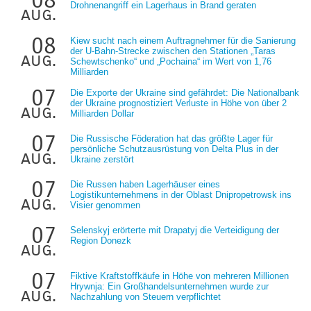
08
Drohnenangriff ein Lagerhaus in Brand geraten
aug.
08
Kiew sucht nach einem Auftragnehmer für die Sanierung
der U-Bahn-Strecke zwischen den Stationen „Taras
aug.
Schewtschenko“ und „Pochaina“ im Wert von 1,76
Milliarden
07
Die Exporte der Ukraine sind gefährdet: Die Nationalbank
der Ukraine prognostiziert Verluste in Höhe von über 2
aug.
Milliarden Dollar
07
Die Russische Föderation hat das größte Lager für
persönliche Schutzausrüstung von Delta Plus in der
aug.
Ukraine zerstört
07
Die Russen haben Lagerhäuser eines
Logistikunternehmens in der Oblast Dnipropetrowsk ins
aug.
Visier genommen
07
Selenskyj erörterte mit Drapatyj die Verteidigung der
Region Donezk
aug.
07
Fiktive Kraftstoffkäufe in Höhe von mehreren Millionen
Hrywnja: Ein Großhandelsunternehmen wurde zur
aug.
Nachzahlung von Steuern verpflichtet