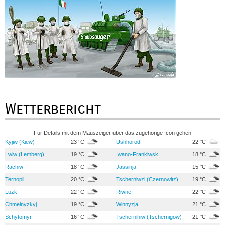
Wetterbericht
Für Details mit dem Mauszeiger über das zugehörige Icon gehen
Kyjiw (Kiew)
23 °C
Ushhorod
22 °C
Lwiw (Lemberg)
19 °C
Iwano-Frankiwsk
18 °C
Rachiw
18 °C
Jassinja
15 °C
Ternopil
20 °C
Tscherniwzi (Czernowitz)
19 °C
Luzk
22 °C
Riwne
22 °C
Chmelnyzkyj
19 °C
Winnyzja
21 °C
Schytomyr
16 °C
Tschernihiw (Tschernigow)
21 °C