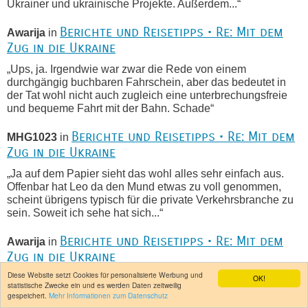
Ukrainer und ukrainische Projekte. Außerdem...“
Berichte und Reisetipps • Re: Mit dem
Awarija
in
Zug in die Ukraine
„Ups, ja. Irgendwie war zwar die Rede von einem
durchgängig buchbaren Fahrschein, aber das bedeutet in
der Tat wohl nicht auch zugleich eine unterbrechungsfreie
und bequeme Fahrt mit der Bahn. Schade“
Berichte und Reisetipps • Re: Mit dem
MHG1023
in
Zug in die Ukraine
„Ja auf dem Papier sieht das wohl alles sehr einfach aus.
Offenbar hat Leo da den Mund etwas zu voll genommen,
scheint übrigens typisch für die private Verkehrsbranche zu
sein. Soweit ich sehe hat sich...“
Berichte und Reisetipps • Re: Mit dem
Awarija
in
Zug in die Ukraine
Diese Website setzt Cookies für personalisierte Werbung und
„Ja auf dem Papier sieht das wohl alles sehr einfach aus.
OK!
statistische Zwecke ein und es werden Daten zeitweilig
Offenbar hat Leo da den Mund etwas zu voll genommen,
gespeichert.
Mehr Informationen zum Datenschutz
scheint übrigens typisch für die private Verkehrsbranche zu