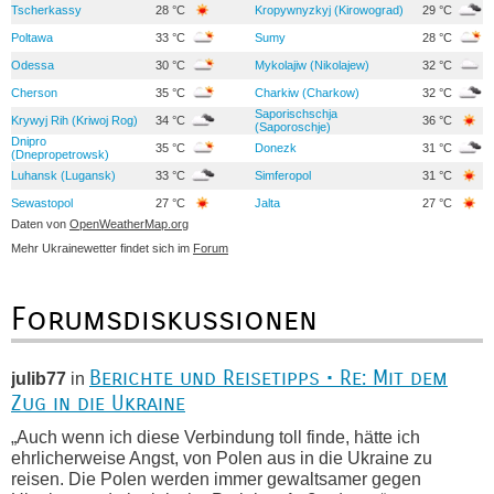
Tscherkassy
28 °C
Kropywnyzkyj (Kirowograd)
29 °C
Poltawa
33 °C
Sumy
28 °C
Odessa
30 °C
Mykolajiw (Nikolajew)
32 °C
Cherson
35 °C
Charkiw (Charkow)
32 °C
Saporischschja
Krywyj Rih (Kriwoj Rog)
34 °C
36 °C
(Saporoschje)
Dnipro
35 °C
Donezk
31 °C
(Dnepropetrowsk)
Luhansk (Lugansk)
33 °C
Simferopol
31 °C
Sewastopol
27 °C
Jalta
27 °C
Daten von
OpenWeatherMap.org
Mehr Ukrainewetter findet sich im
Forum
Forumsdiskussionen
Berichte und Reisetipps • Re: Mit dem
julib77
in
Zug in die Ukraine
„Auch wenn ich diese Verbindung toll finde, hätte ich
ehrlicherweise Angst, von Polen aus in die Ukraine zu
reisen. Die Polen werden immer gewaltsamer gegen