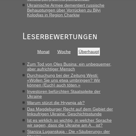
Ukrainische Armee dementiert russische
Frank
in
Berichte und Reisetipps • Re: An welchem
Behauptungen über Vorrücken zu Bilyj
Grenzübergang zwischen Polen und der Ukraine geht es am
Kolodjas in Region Charkiw
schnellsten?
„Gestern 6 Stunden warten vor der Grenze Richtung Polen
Leserbewertungen
in Krakowez mit dem Kleinbus. Abfertigung ging dann
schnell da auch Passagiere mit EU-Pass dabei waren“
Bernd D-UA
in
Berichte und Reisetipps • Re: An welchem
Monat
Woche
Überhaupt
Grenzübergang zwischen Polen und der Ukraine geht es am
schnellsten?
Zum Tod von Oles Busina: ein unbequemer,
aber aufrichtiger Mensch
„Bin am Montag 15.6.26 um 8 Uhr in Urgyniw ausgereist,
Durchsuchung bei der Zeitung Westi:
das erste Mal an einem Montagmorgen ca. 15 Fahrzeuge
«Wollen Sie uns etwa umbringen? Wir
vor mir, bin sonst der Erste oder Zweite, egal, nach ca 20
können (Euch) auch töten.»
Minuten wurde dann die nächste Welle...“
Investoren befürchten Staatspleite der
Ukraine
lev
in
Berichte und Reisetipps • Re: An welchem
Warum stürzt die Hrywnja ab?
Grenzübergang zwischen Polen und der Ukraine geht es am
Das Magdeburger Recht auf dem Gebiet der
schnellsten?
linksufrigen Ukraine: Geschichtsstunde
Ist es wirklich so wichtig, in welcher Sprache
„Derzeit, ist es überall sehr voll an den Grenzen Ukraine/
wir sagen, dass die Ukraine am A... ist?
Polen. Zb. Krakovets 100 PKW ca. 10 h Wartezeit. Wollen
Staniza Luganskaja - Die «Säuberung» der
Montag rüber, versuchen es sehr früh.“