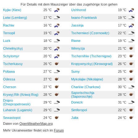
Für Details mit dem Mauszeiger über das zugehörige Icon gehen
Kyjiw (Kiew)
25 °C
Ushhorod
19 °C
Lwiw (Lemberg)
17 °C
Iwano-Frankiwsk
19 °C
Rachiw
16 °C
Jassinja
17 °C
Ternopil
19 °C
Tscherniwzi (Czernowitz)
22 °C
Luzk
18 °C
Riwne
19 °C
Chmelnyzkyj
20 °C
Winnyzja
21 °C
Schytomyr
20 °C
Tschernihiw (Tschernigow)
23 °C
Tscherkassy
26 °C
Kropywnyzkyj (Kirowograd)
26 °C
Poltawa
27 °C
Sumy
25 °C
Odessa
27 °C
Mykolajiw (Nikolajew)
28 °C
Cherson
27 °C
Charkiw (Charkow)
30 °C
Saporischschja
Krywyj Rih (Kriwoj Rog)
28 °C
28 °C
(Saporoschje)
Dnipro
29 °C
Donezk
31 °C
(Dnepropetrowsk)
Luhansk (Lugansk)
29 °C
Simferopol
22 °C
Sewastopol
24 °C
Jalta
24 °C
Daten von
OpenWeatherMap.org
Mehr Ukrainewetter findet sich im
Forum