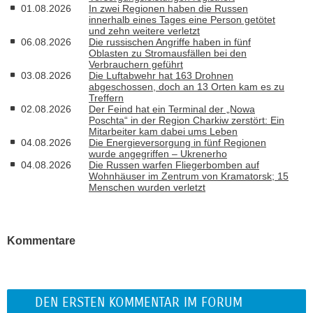
01.08.2026
In zwei Regionen haben die Russen
innerhalb eines Tages eine Person getötet
und zehn weitere verletzt
06.08.2026
Die russischen Angriffe haben in fünf
Oblasten zu Stromausfällen bei den
Verbrauchern geführt
03.08.2026
Die Luftabwehr hat 163 Drohnen
abgeschossen, doch an 13 Orten kam es zu
Treffern
02.08.2026
Der Feind hat ein Terminal der „Nowa
Poschta“ in der Region Charkiw zerstört: Ein
Mitarbeiter kam dabei ums Leben
04.08.2026
Die Energieversorgung in fünf Regionen
wurde angegriffen – Ukrenerho
04.08.2026
Die Russen warfen Fliegerbomben auf
Wohnhäuser im Zentrum von Kramatorsk; 15
Menschen wurden verletzt
Kommentare
DEN ERSTEN KOMMENTAR IM FORUM