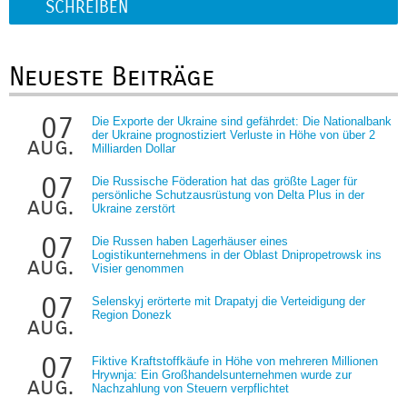
SCHREIBEN
Neueste Beiträge
07
Die Exporte der Ukraine sind gefährdet: Die Nationalbank
der Ukraine prognostiziert Verluste in Höhe von über 2
aug.
Milliarden Dollar
07
Die Russische Föderation hat das größte Lager für
persönliche Schutzausrüstung von Delta Plus in der
aug.
Ukraine zerstört
07
Die Russen haben Lagerhäuser eines
Logistikunternehmens in der Oblast Dnipropetrowsk ins
aug.
Visier genommen
07
Selenskyj erörterte mit Drapatyj die Verteidigung der
Region Donezk
aug.
07
Fiktive Kraftstoffkäufe in Höhe von mehreren Millionen
Hrywnja: Ein Großhandelsunternehmen wurde zur
aug.
Nachzahlung von Steuern verpflichtet