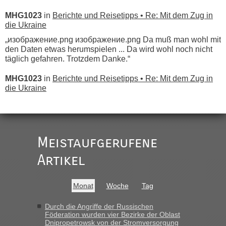
MHG1023
in
Berichte und Reisetipps • Re: Mit dem Zug in
die Ukraine
„изображение.png изображение.png Da muß man wohl mit
den Daten etwas herumspielen ... Da wird wohl noch nicht
täglich gefahren. Trotzdem Danke.“
MHG1023
in
Berichte und Reisetipps • Re: Mit dem Zug in
die Ukraine
„
Der Link zum Anbieter ist ja da.
Meistaufgerufene
Ist korrekt, aber ich finde man hätte trotzdem im Text gleich
darauf hinweisen können.
Artikel
War aber nicht "böse" gemeint ...
Bis jetzt sind die Tickets auch noch nicht auf der Webseite
buchbar - warum auch immer ...
Monat
Woche
Tag
Hab´s versucht - bekomme aber immer angezeigt "auf dieser
Strecke fahren wir nicht"
Durch die Angriffe der Russischen
Föderation wurden vier Bezirke der Oblast
Dnipropetrowsk von der Stromversorgung