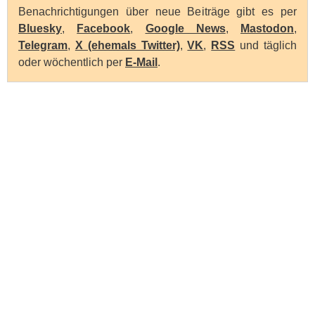
Benachrichtigungen über neue Beiträge gibt es per
Bluesky
,
Facebook
,
Google News
,
Mastodon
,
Telegram
,
X (ehemals Twitter)
,
VK
,
RSS
und täglich
oder wöchentlich per
E-Mail
.