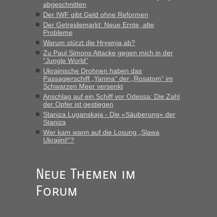
abgeschnitten
“
Der IWF gibt Geld ohne Reformen
Der Getreidemarkt: Neue Ernte, alte
MHG1023
in
Berichte und Reisetipps • Re: Mit dem Zug in
Probleme
die Ukraine
Warum stürzt die Hrywnja ab?
„Man sollte aber explizit dazu schreiben, daß es ein Zug von
Zu Paul Simons Attacke gegen mich in der
LeoExpress ist - und nur auf deren Webseite kann man die
“Jungle World”
Fahrkarten kaufen. Zumindest ist es die erste Umsteigefreie
Ukrainische Drohnen haben das
Verbindung von Deutschland...“
Passagierschiff „Yanina“ der „Rosatom“ im
Schwarzen Meer versenkt
Anschlag auf ein Schiff vor Odessa: Die Zahl
Eric
in
Recht, Visa und Dokumente • Re: Deklaration
der Opfer ist gestiegen
gebrauchter Kleidung beim Zoll
Staniza Luganskaja - Die «Säuberung» der
„Vielen Dank, mit einem Briefchen meiner Frau im Gepäck
Staniza
gab es keine Probleme“
Wer kam wann auf die Losung „Slawa
Ukrajini!“?
Anuleb
in
Recht, Visa und Dokumente • Re: Seit Anfang
des Jahres haben die Zollbeamten Verstöße im Wert von
fast 11 Milliarden aufgedeckt
Neue Themen im
„Am besten wäre natürlich, wenn die Frau mit dabei ist.
Forum
Alleinreisende Männer stehen schließlich immer unter
Verdacht.“