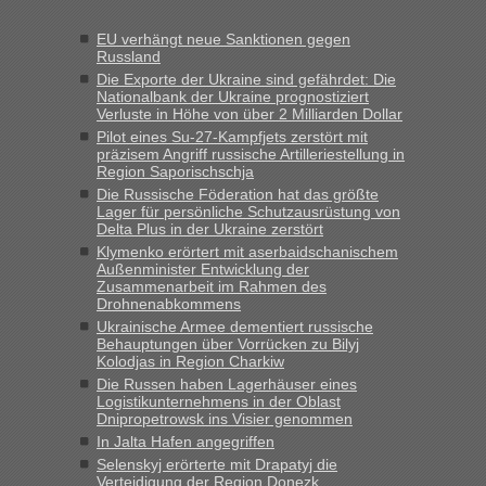
Frank
in
Recht, Visa und Dokumente • Re: Seit Anfang des
Jahres haben die Zollbeamten Verstöße im Wert von fast 11
EU verhängt neue Sanktionen gegen
Milliarden aufgedeckt
Russland
„Kein Zoll. Du musst an sich nur sagen dass das privat ist
Die Exporte der Ukraine sind gefährdet: Die
und du nicht damit handeln willst. So lange das nicht
Nationalbank der Ukraine prognostiziert
Verluste in Höhe von über 2 Milliarden Dollar
Originalverpackt ist und ersichlich das nicht neu sollte es
Pilot eines Su-27-Kampfjets zerstört mit
keine Probleme geben“
präzisem Angriff russische Artilleriestellung in
Region Saporischschja
Eric
in
Recht, Visa und Dokumente • Deklaration
Die Russische Föderation hat das größte
gebrauchter Kleidung beim Zoll
Lager für persönliche Schutzausrüstung von
Delta Plus in der Ukraine zerstört
„Hallo Leute, ich weiß nicht, ob ich hier richtig bin mit meiner
Klymenko erörtert mit aserbaidschanischem
Anfrage. Ich möchte 4 Umzugskartons mit gebrauchter
Außenminister Entwicklung der
Straßen Kleidung bei der Einreise in die Ukraine
Zusammenarbeit im Rahmen des
mitnehmen. Es ist gebrauchte Kleidung...“
Drohnenabkommens
Ukrainische Armee dementiert russische
lev
in
Berichte und Reisetipps • Re: An welchem
Behauptungen über Vorrücken zu Bilyj
Grenzübergang zwischen Polen und der Ukraine geht es am
Kolodjas in Region Charkiw
schnellsten?
Die Russen haben Lagerhäuser eines
Logistikunternehmens in der Oblast
„Wir sind mit unserem Wohnmobil, wie geplant am Montag
Dnipropetrowsk ins Visier genommen
15.6. in Krakovets rüber. Sehr zeitig los gegen 5 Uhr in der
In Jalta Hafen angegriffen
Früh. Mit sehr sehr wenig Verkehr, super bis zur Grenze. Nur
Selenskyj erörterte mit Drapatyj die
8 PKW vor der Schranke....“
Verteidigung der Region Donezk