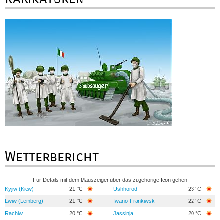
Wetterbericht
Für Details mit dem Mauszeiger über das zugehörige Icon gehen
Kyjiw (Kiew)
21 °C
Ushhorod
23 °C
Lwiw (Lemberg)
21 °C
Iwano-Frankiwsk
22 °C
Rachiw
20 °C
Jassinja
20 °C