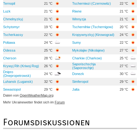
Ternopil
21 °C
Tscherniwzi (Czernowitz)
22 °C
Luzk
21 °C
Riwne
21 °C
Chmelnyzkyj
21 °C
Winnyzja
21 °C
Schytomyr
19 °C
Tschernihiw (Tschernigow)
20 °C
Tscherkassy
22 °C
Kropywnyzkyj (Kirowograd)
24 °C
Poltawa
24 °C
Sumy
22 °C
Odessa
25 °C
Mykolajiw (Nikolajew)
27 °C
Cherson
28 °C
Charkiw (Charkow)
25 °C
Saporischschja
Krywyj Rih (Kriwoj Rog)
26 °C
27 °C
(Saporoschje)
Dnipro
24 °C
Donezk
30 °C
(Dnepropetrowsk)
Luhansk (Lugansk)
32 °C
Simferopol
29 °C
Sewastopol
29 °C
Jalta
29 °C
Daten von
OpenWeatherMap.org
Mehr Ukrainewetter findet sich im
Forum
Forumsdiskussionen