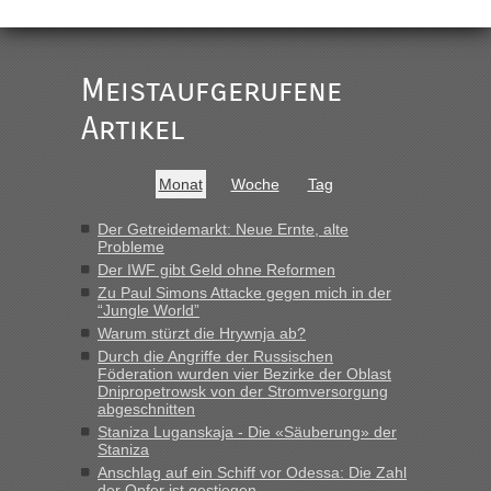
Meistaufgerufene
Artikel
Monat
Woche
Tag
Der Getreidemarkt: Neue Ernte, alte
Probleme
Der IWF gibt Geld ohne Reformen
Zu Paul Simons Attacke gegen mich in der
“Jungle World”
Warum stürzt die Hrywnja ab?
Durch die Angriffe der Russischen
Föderation wurden vier Bezirke der Oblast
Dnipropetrowsk von der Stromversorgung
abgeschnitten
Staniza Luganskaja - Die «Säuberung» der
Staniza
Anschlag auf ein Schiff vor Odessa: Die Zahl
der Opfer ist gestiegen