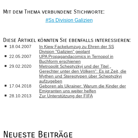
Mit dem Thema verbundene Stichworte:
Ss Division Galizien
Diese Artikel könnten Sie ebenfalls interessieren:
18.04.2007
In Kiew Fackelumzug zu Ehren der SS
Division "Galizien" geplant
22.05.2007
UPA Propagandacomics in Ternopol in
Buchform erschienen
29.02.2020
Metropolit Scheptyzkyj und der Titel „
Gerechter unter den Völkern“: Es ist Zeit, die
Mythen und Stereotypen über Scheptyzkyj
aufzugeben
17.04.2018
Geboren als Ukrainer: Warum die Kinder der
Emigranten uns weiter helfen
28.10.2013
Zur Unterstützung der FIFA
Neueste Beiträge