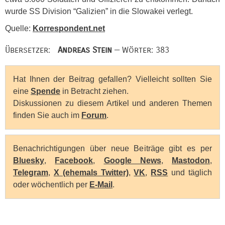
wurde SS Division “Galizien” in die Slowakei verlegt.
Quelle:
Korrespondent.net
Übersetzer:
Andreas Stein
— Wörter: 383
Hat Ihnen der Beitrag gefallen? Vielleicht sollten Sie
eine
Spende
in Betracht ziehen.
Diskussionen zu diesem Artikel und anderen Themen
finden Sie auch im
Forum
.
Benachrichtigungen über neue Beiträge gibt es per
Bluesky
,
Facebook
,
Google News
,
Mastodon
,
Telegram
,
X (ehemals Twitter)
,
VK
,
RSS
und täglich
oder wöchentlich per
E-Mail
.