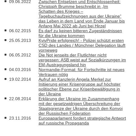
09.06.2022
Zwischen Entsetzen und Entschlossenheit:
Christoph Brumme beschreibt in „Im
Schatten des Krieges –
Tagebuchaufzeichnungen aus der Ukraine“
das Leben in dem Land von Ende Januar bis
Anfang Mai 2022 ab Juni bei Hirzel
06.02.2015
Es darf zu keinen bitteren Zugeständnissen
für die Ukraine kommen
25.05.2013
KyivPride erfolgreich! - Polizei schützt ersten
CSD des Landes / Münchner Delegation läuft
vorneweg
06.05.2012
Die Not jenseits der Flutlichter nicht
vergessen: ASB weist auf Sozialkürzungen im
EM-Austragungsland hin
04.03.2016
Normandie-Format: für Fortschritte ist neues
Vertrauen nötig
19.02.2014
Aufruf an Kanzlerin Angela Merkel zur
Initiierung einer Krisengruppe auf höchster
politischer Ebene zur Krisenbewältigung in
der Ukraine
22.08.2014
Erklärung der Ukraine im Zusammenhang
mit der gesetzwidrigen Überschreitung der
Staatsgrenze der Ukraine durch den Konvoi
der Russischen Föderation
23.11.2016
Europaparlament fordert strategische Antwort
auf russische Propaganda