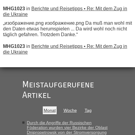
MHG1023
in
Berichte und Reisetipps • Re: Mit dem Zug in
die Ukraine
„изображение.png изображение.png Da muß man wohl mit
den Daten etwas herumspielen ... Da wird wohl noch nicht
täglich gefahren. Trotzdem Danke.“
MHG1023
in
Berichte und Reisetipps • Re: Mit dem Zug in
die Ukraine
„
Der Link zum Anbieter ist ja da.
Meistaufgerufene
Ist korrekt, aber ich finde man hätte trotzdem im Text gleich
darauf hinweisen können.
Artikel
War aber nicht "böse" gemeint ...
Bis jetzt sind die Tickets auch noch nicht auf der Webseite
buchbar - warum auch immer ...
Monat
Woche
Tag
Hab´s versucht - bekomme aber immer angezeigt "auf dieser
Strecke fahren wir nicht"
Durch die Angriffe der Russischen
Föderation wurden vier Bezirke der Oblast
Dnipropetrowsk von der Stromversorgung