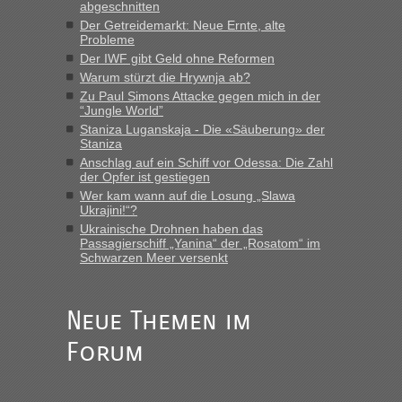
abgeschnitten
“
Der Getreidemarkt: Neue Ernte, alte
Probleme
MHG1023
in
Berichte und Reisetipps • Re: Mit dem Zug in
Der IWF gibt Geld ohne Reformen
die Ukraine
Warum stürzt die Hrywnja ab?
„Man sollte aber explizit dazu schreiben, daß es ein Zug von
Zu Paul Simons Attacke gegen mich in der
LeoExpress ist - und nur auf deren Webseite kann man die
“Jungle World”
Fahrkarten kaufen. Zumindest ist es die erste Umsteigefreie
Staniza Luganskaja - Die «Säuberung» der
Verbindung von Deutschland...“
Staniza
Anschlag auf ein Schiff vor Odessa: Die Zahl
der Opfer ist gestiegen
Eric
in
Recht, Visa und Dokumente • Re: Deklaration
gebrauchter Kleidung beim Zoll
Wer kam wann auf die Losung „Slawa
Ukrajini!“?
„Vielen Dank, mit einem Briefchen meiner Frau im Gepäck
Ukrainische Drohnen haben das
gab es keine Probleme“
Passagierschiff „Yanina“ der „Rosatom“ im
Schwarzen Meer versenkt
Anuleb
in
Recht, Visa und Dokumente • Re: Seit Anfang
des Jahres haben die Zollbeamten Verstöße im Wert von
fast 11 Milliarden aufgedeckt
Neue Themen im
„Am besten wäre natürlich, wenn die Frau mit dabei ist.
Forum
Alleinreisende Männer stehen schließlich immer unter
Verdacht.“