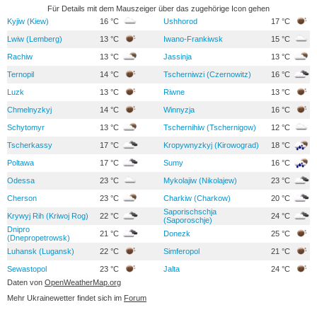
Für Details mit dem Mauszeiger über das zugehörige Icon gehen
Kyjiw (Kiew)
16 °C
Ushhorod
17 °C
Lwiw (Lemberg)
13 °C
Iwano-Frankiwsk
15 °C
Rachiw
13 °C
Jassinja
13 °C
Ternopil
14 °C
Tscherniwzi (Czernowitz)
16 °C
Luzk
13 °C
Riwne
13 °C
Chmelnyzkyj
14 °C
Winnyzja
16 °C
Schytomyr
13 °C
Tschernihiw (Tschernigow)
12 °C
Tscherkassy
17 °C
Kropywnyzkyj (Kirowograd)
18 °C
Poltawa
17 °C
Sumy
16 °C
Odessa
23 °C
Mykolajiw (Nikolajew)
23 °C
Cherson
23 °C
Charkiw (Charkow)
20 °C
Saporischschja
Krywyj Rih (Kriwoj Rog)
22 °C
24 °C
(Saporoschje)
Dnipro
21 °C
Donezk
25 °C
(Dnepropetrowsk)
Luhansk (Lugansk)
22 °C
Simferopol
21 °C
Sewastopol
23 °C
Jalta
24 °C
Daten von
OpenWeatherMap.org
Mehr Ukrainewetter findet sich im
Forum