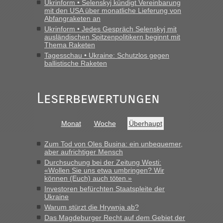
Ukrinform • Selenskyj kündigt Vereinbarung
mit den USA über monatliche Lieferung von
Frank
in
Berichte und Reisetipps • Re: An welchem
Abfangraketen an
Grenzübergang zwischen Polen und der Ukraine geht es am
Ukrinform • Jedes Gespräch Selenskyj mit
schnellsten?
ausländischen Spitzenpolitikern beginnt mit
„Gestern 6 Stunden warten vor der Grenze Richtung Polen
Thema Raketen
in Krakowez mit dem Kleinbus. Abfertigung ging dann
Tagesschau • Ukraine: Schutzlos gegen
ballistische Raketen
schnell da auch Passagiere mit EU-Pass dabei waren“
Bernd D-UA
in
Berichte und Reisetipps • Re: An welchem
Grenzübergang zwischen Polen und der Ukraine geht es am
Leserbewertungen
schnellsten?
„Bin am Montag 15.6.26 um 8 Uhr in Urgyniw ausgereist,
Monat
Woche
Überhaupt
das erste Mal an einem Montagmorgen ca. 15 Fahrzeuge
vor mir, bin sonst der Erste oder Zweite, egal, nach ca 20
Zum Tod von Oles Busina: ein unbequemer,
Minuten wurde dann die nächste Welle...“
aber aufrichtiger Mensch
Durchsuchung bei der Zeitung Westi:
lev
in
Berichte und Reisetipps • Re: An welchem
«Wollen Sie uns etwa umbringen? Wir
Grenzübergang zwischen Polen und der Ukraine geht es am
können (Euch) auch töten.»
schnellsten?
Investoren befürchten Staatspleite der
Ukraine
„Derzeit, ist es überall sehr voll an den Grenzen Ukraine/
Polen. Zb. Krakovets 100 PKW ca. 10 h Wartezeit. Wollen
Warum stürzt die Hrywnja ab?
Montag rüber, versuchen es sehr früh.“
Das Magdeburger Recht auf dem Gebiet der