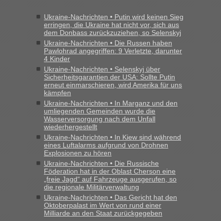
Frank
in
Recht, Visa und Dokumente • Re: Seit Anfang des
Jahres haben die Zollbeamten Verstöße im Wert von fast 11
Ukraine-Nachrichten • Putin wird keinen Sieg
Milliarden aufgedeckt
erringen, die Ukraine hat nicht vor, sich aus
dem Donbass zurückzuziehen, so Selenskyj
„Kein Zoll. Du musst an sich nur sagen dass das privat ist
und du nicht damit handeln willst. So lange das nicht
Ukraine-Nachrichten • Die Russen haben
Pawlohrad angegriffen: 9 Verletzte, darunter
Originalverpackt ist und ersichlich das nicht neu sollte es
4 Kinder
keine Probleme geben“
Ukraine-Nachrichten • Selenskyj über
Sicherheitsgarantien der USA: Sollte Putin
Eric
in
Recht, Visa und Dokumente • Deklaration
erneut einmarschieren, wird Amerika für uns
gebrauchter Kleidung beim Zoll
kämpfen
Ukraine-Nachrichten • In Marganz und den
„Hallo Leute, ich weiß nicht, ob ich hier richtig bin mit meiner
umliegenden Gemeinden wurde die
Anfrage. Ich möchte 4 Umzugskartons mit gebrauchter
Wasserversorgung nach dem Unfall
Straßen Kleidung bei der Einreise in die Ukraine
wiederhergestellt
mitnehmen. Es ist gebrauchte Kleidung...“
Ukraine-Nachrichten • In Kiew sind während
eines Luftalarms aufgrund von Drohnen
lev
in
Berichte und Reisetipps • Re: An welchem
Explosionen zu hören
Grenzübergang zwischen Polen und der Ukraine geht es am
Ukraine-Nachrichten • Die Russische
schnellsten?
Föderation hat in der Oblast Cherson eine
„freie Jagd“ auf Fahrzeuge ausgerufen, so
„Wir sind mit unserem Wohnmobil, wie geplant am Montag
die regionale Militärverwaltung
15.6. in Krakovets rüber. Sehr zeitig los gegen 5 Uhr in der
Ukraine-Nachrichten • Das Gericht hat den
Früh. Mit sehr sehr wenig Verkehr, super bis zur Grenze. Nur
Oktoberpalast im Wert von rund einer
8 PKW vor der Schranke....“
Milliarde an den Staat zurückgegeben