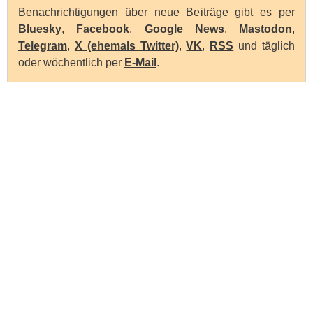
Benachrichtigungen über neue Beiträge gibt es per
Bluesky
,
Facebook
,
Google News
,
Mastodon
,
Telegram
,
X (ehemals Twitter)
,
VK
,
RSS
und täglich
oder wöchentlich per
E-Mail
.