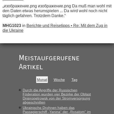
„изображение.png изображение.png Da muß man wohl mit
den Daten etwas herumspielen ... Da wird wohl noch nicht
täglich gefahren. Trotzdem Danke.“
MHG1023
in
Berichte und Reisetipps • Re: Mit dem Zug in
die Ukraine
„
Der Link zum Anbieter ist ja da.
Meistaufgerufene
Ist korrekt, aber ich finde man hätte trotzdem im Text gleich
darauf hinweisen können.
Artikel
War aber nicht "böse" gemeint ...
Bis jetzt sind die Tickets auch noch nicht auf der Webseite
buchbar - warum auch immer ...
Monat
Woche
Tag
Hab´s versucht - bekomme aber immer angezeigt "auf dieser
Strecke fahren wir nicht"
Durch die Angriffe der Russischen
Föderation wurden vier Bezirke der Oblast
Dnipropetrowsk von der Stromversorgung
abgeschnitten
“
Ukrainische Drohnen haben das
Passagierschiff „Yanina“ der „Rosatom“ im