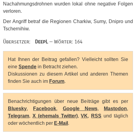
Nachahmungsdrohnen wurden lokal ohne negative Folgen
verloren.
Der Angriff betraf die Regionen Charkiw, Sumy, Dnipro und
Tschernihiw.
Übersetzer:
DeepL
— Wörter: 164
Hat Ihnen der Beitrag gefallen? Vielleicht sollten Sie
eine
Spende
in Betracht ziehen.
Diskussionen zu diesem Artikel und anderen Themen
finden Sie auch im
Forum
.
Benachrichtigungen über neue Beiträge gibt es per
Bluesky
,
Facebook
,
Google News
,
Mastodon
,
Telegram
,
X (ehemals Twitter)
,
VK
,
RSS
und täglich
oder wöchentlich per
E-Mail
.