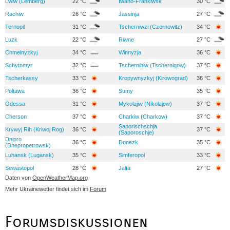
Lwiw (Lemberg)
22 °C
Iwano-Frankiwsk
30 °C
Rachiw
26 °C
Jassinja
27 °C
Ternopil
31 °C
Tscherniwzi (Czernowitz)
34 °C
Luzk
22 °C
Riwne
27 °C
Chmelnyzkyj
34 °C
Winnyzja
36 °C
Schytomyr
32 °C
Tschernihiw (Tschernigow)
37 °C
Tscherkassy
33 °C
Kropywnyzkyj (Kirowograd)
36 °C
Poltawa
36 °C
Sumy
35 °C
Odessa
31 °C
Mykolajiw (Nikolajew)
37 °C
Cherson
37 °C
Charkiw (Charkow)
37 °C
Saporischschja
Krywyj Rih (Kriwoj Rog)
36 °C
37 °C
(Saporoschje)
Dnipro
36 °C
Donezk
35 °C
(Dnepropetrowsk)
Luhansk (Lugansk)
35 °C
Simferopol
33 °C
Sewastopol
28 °C
Jalta
27 °C
Daten von
OpenWeatherMap.org
Mehr Ukrainewetter findet sich im
Forum
Forumsdiskussionen