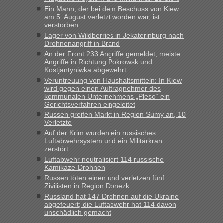
„Kein Zoll. Du musst an sich nur sagen dass das privat ist
Ein Mann, der bei dem Beschuss von Kiew
und du nicht damit handeln willst. So lange das nicht
am 5. August verletzt worden war, ist
verstorben
Originalverpackt ist und ersichlich das nicht neu sollte es
Lager von Wildberries in Jekaterinburg nach
keine Probleme geben“
Drohnenangriff in Brand
An der Front 233 Angriffe gemeldet, meiste
Eric
in
Recht, Visa und Dokumente • Deklaration
Angriffe in Richtung Pokrowsk und
gebrauchter Kleidung beim Zoll
Kostjantyniwka abgewehrt
„Hallo Leute, ich weiß nicht, ob ich hier richtig bin mit meiner
Veruntreuung von Haushaltsmitteln: In Kiew
wird gegen einen Auftragnehmer des
Anfrage. Ich möchte 4 Umzugskartons mit gebrauchter
kommunalen Unternehmens „Pleso“ ein
Straßen Kleidung bei der Einreise in die Ukraine
Gerichtsverfahren eingeleitet
mitnehmen. Es ist gebrauchte Kleidung...“
Russen greifen Markt in Region Sumy an, 10
Verletzte
lev
in
Berichte und Reisetipps • Re: An welchem
Auf der Krim wurden ein russisches
Grenzübergang zwischen Polen und der Ukraine geht es am
Luftabwehrsystem und ein Militärkran
schnellsten?
zerstört
Luftabwehr neutralisiert 114 russische
„Wir sind mit unserem Wohnmobil, wie geplant am Montag
Kamikaze-Drohnen
15.6. in Krakovets rüber. Sehr zeitig los gegen 5 Uhr in der
Russen töten einen und verletzen fünf
Früh. Mit sehr sehr wenig Verkehr, super bis zur Grenze. Nur
Zivilisten in Region Donezk
8 PKW vor der Schranke....“
Russland hat 147 Drohnen auf die Ukraine
abgefeuert; die Luftabwehr hat 114 davon
Frank
in
Berichte und Reisetipps • Re: An welchem
unschädlich gemacht
Grenzübergang zwischen Polen und der Ukraine geht es am