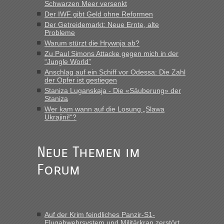
MHG1023
in
Berichte und Reisetipps • Re: Mit dem Zug in
Schwarzen Meer versenkt
die Ukraine
Der IWF gibt Geld ohne Reformen
Der Getreidemarkt: Neue Ernte, alte
„Man sollte aber explizit dazu schreiben, daß es ein Zug von
Probleme
LeoExpress ist - und nur auf deren Webseite kann man die
Warum stürzt die Hrywnja ab?
Fahrkarten kaufen. Zumindest ist es die erste Umsteigefreie
Verbindung von Deutschland...“
Zu Paul Simons Attacke gegen mich in der
“Jungle World”
Anschlag auf ein Schiff vor Odessa: Die Zahl
Eric
in
Recht, Visa und Dokumente • Re: Deklaration
der Opfer ist gestiegen
gebrauchter Kleidung beim Zoll
Staniza Luganskaja - Die «Säuberung» der
„Vielen Dank, mit einem Briefchen meiner Frau im Gepäck
Staniza
gab es keine Probleme“
Wer kam wann auf die Losung „Slawa
Ukrajini!“?
Anuleb
in
Recht, Visa und Dokumente • Re: Seit Anfang
des Jahres haben die Zollbeamten Verstöße im Wert von
fast 11 Milliarden aufgedeckt
Neue Themen im
„Am besten wäre natürlich, wenn die Frau mit dabei ist.
Forum
Alleinreisende Männer stehen schließlich immer unter
Verdacht.“
Frank
in
Recht, Visa und Dokumente • Re: Seit Anfang des
Jahres haben die Zollbeamten Verstöße im Wert von fast 11
Auf der Krim feindliches Panzir-S1-
Milliarden aufgedeckt
Flugabwehrsystem und Militärkran zerstört