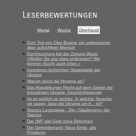
schnellsten?
„Gestern 6 Stunden warten vor der Grenze Richtung Polen
Leserbewertungen
in Krakowez mit dem Kleinbus. Abfertigung ging dann
schnell da auch Passagiere mit EU-Pass dabei waren“
Monat
Woche
Überhaupt
Bernd D-UA
in
Berichte und Reisetipps • Re: An welchem
Grenzübergang zwischen Polen und der Ukraine geht es am
Zum Tod von Oles Busina: ein unbequemer,
schnellsten?
aber aufrichtiger Mensch
Durchsuchung bei der Zeitung Westi:
„Bin am Montag 15.6.26 um 8 Uhr in Urgyniw ausgereist,
«Wollen Sie uns etwa umbringen? Wir
das erste Mal an einem Montagmorgen ca. 15 Fahrzeuge
können (Euch) auch töten.»
vor mir, bin sonst der Erste oder Zweite, egal, nach ca 20
Investoren befürchten Staatspleite der
Minuten wurde dann die nächste Welle...“
Ukraine
Warum stürzt die Hrywnja ab?
lev
in
Berichte und Reisetipps • Re: An welchem
Das Magdeburger Recht auf dem Gebiet der
Grenzübergang zwischen Polen und der Ukraine geht es am
linksufrigen Ukraine: Geschichtsstunde
schnellsten?
Ist es wirklich so wichtig, in welcher Sprache
wir sagen, dass die Ukraine am A... ist?
„Derzeit, ist es überall sehr voll an den Grenzen Ukraine/
Staniza Luganskaja - Die «Säuberung» der
Polen. Zb. Krakovets 100 PKW ca. 10 h Wartezeit. Wollen
Staniza
Montag rüber, versuchen es sehr früh.“
Der IWF gibt Geld ohne Reformen
Der Getreidemarkt: Neue Ernte, alte
Probleme