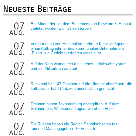
Neueste Beiträge
07
Ein Mann, der bei dem Beschuss von Kiew am 5. August
verletzt worden war, ist verstorben
aug.
07
Veruntreuung von Haushaltsmitteln: In Kiew wird gegen
einen Auftragnehmer des kommunalen Unternehmens
aug.
„Pleso“ ein Gerichtsverfahren eingeleitet
07
Auf der Krim wurden ein russisches Luftabwehrsystem
und ein Militärkran zerstört
aug.
07
Russland hat 147 Drohnen auf die Ukraine abgefeuert; die
Luftabwehr hat 114 davon unschädlich gemacht
aug.
07
Drohnen haben Jekaterinburg angegriffen: Auf dem
Gelände des Wildberries-Lagers wütet ein Feuer
aug.
07
Die Russen haben die Region Saporischschja fast
tausend Mal angegriffen: 10 Verletzte
aug.