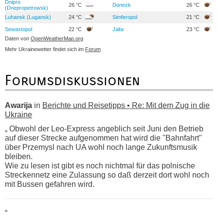
Dnipro
26 °C
Donezk
26 °C
(Dnepropetrowsk)
Luhansk (Lugansk)
24 °C
Simferopol
21 °C
Sewastopol
22 °C
Jalta
23 °C
Daten von
OpenWeatherMap.org
Mehr Ukrainewetter findet sich im
Forum
Forumsdiskussionen
Awarija
in
Berichte und Reisetipps • Re: Mit dem Zug in die
Ukraine
„ Obwohl der Leo-Express angeblich seit Juni den Betrieb
auf dieser Strecke aufgenommen hat wird die "Bahnfahrt"
über Przemysl nach UA wohl noch lange Zukunftsmusik
bleiben.
Wie zu lesen ist gibt es noch nichtmal für das polnische
Streckennetz eine Zulassung so daß derzeit dort wohl noch
mit Bussen gefahren wird.
“