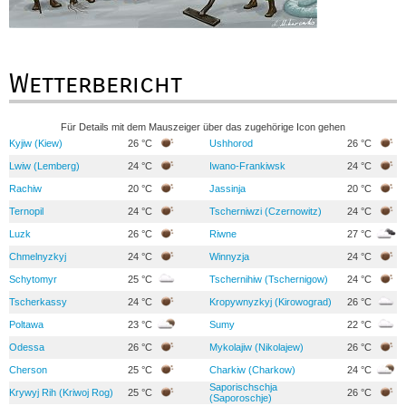
Wetterbericht
Für Details mit dem Mauszeiger über das zugehörige Icon gehen
Kyjiw (Kiew)
26 °C
Ushhorod
26 °C
Lwiw (Lemberg)
24 °C
Iwano-Frankiwsk
24 °C
Rachiw
20 °C
Jassinja
20 °C
Ternopil
24 °C
Tscherniwzi (Czernowitz)
24 °C
Luzk
26 °C
Riwne
27 °C
Chmelnyzkyj
24 °C
Winnyzja
24 °C
Schytomyr
25 °C
Tschernihiw (Tschernigow)
24 °C
Tscherkassy
24 °C
Kropywnyzkyj (Kirowograd)
26 °C
Poltawa
23 °C
Sumy
22 °C
Odessa
26 °C
Mykolajiw (Nikolajew)
26 °C
Cherson
25 °C
Charkiw (Charkow)
24 °C
Saporischschja
Krywyj Rih (Kriwoj Rog)
25 °C
26 °C
(Saporoschje)