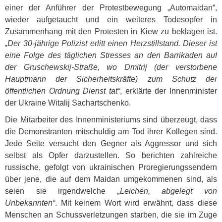
einer der Anführer der Protestbewegung „Automaidan“,
wieder aufgetaucht und ein weiteres Todesopfer in
Zusammenhang mit den Protesten in Kiew zu beklagen ist.
„Der 30-jährige Polizist erlitt einen Herzstillstand. Dieser ist
eine Folge des täglichen Stresses an den Barrikaden auf
der Gruschewskij-Straße, wo Dmitrij (der verstorbene
Hauptmann der Sicherheitskräfte) zum Schutz der
öffentlichen Ordnung Dienst tat“
, erklärte der Innenminister
der Ukraine Witalij Sachartschenko.
Die Mitarbeiter des Innenministeriums sind überzeugt, dass
die Demonstranten mitschuldig am Tod ihrer Kollegen sind.
Jede Seite versucht den Gegner als Aggressor und sich
selbst als Opfer darzustellen. So berichten zahlreiche
russische, gefolgt von ukrainischen Proregierungssendern
über jene, die auf dem Maidan umgekommenen sind, als
seien sie irgendwelche
„Leichen, abgelegt von
Unbekannten“
. Mit keinem Wort wird erwähnt, dass diese
Menschen an Schussverletzungen starben, die sie im Zuge