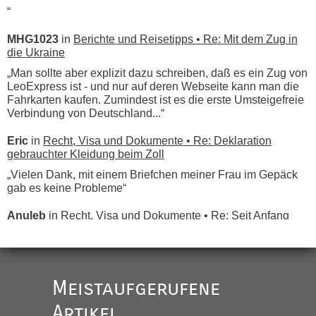
“
MHG1023
in
Berichte und Reisetipps • Re: Mit dem Zug in
die Ukraine
„Man sollte aber explizit dazu schreiben, daß es ein Zug von
LeoExpress ist - und nur auf deren Webseite kann man die
Fahrkarten kaufen. Zumindest ist es die erste Umsteigefreie
Verbindung von Deutschland...“
Eric
in
Recht, Visa und Dokumente • Re: Deklaration
gebrauchter Kleidung beim Zoll
„Vielen Dank, mit einem Briefchen meiner Frau im Gepäck
gab es keine Probleme“
Anuleb
in
Recht, Visa und Dokumente • Re: Seit Anfang
des Jahres haben die Zollbeamten Verstöße im Wert von
fast 11 Milliarden aufgedeckt
„Am besten wäre natürlich, wenn die Frau mit dabei ist.
Alleinreisende Männer stehen schließlich immer unter
Meistaufgerufene
Verdacht.“
Artikel