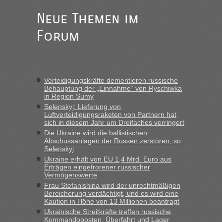
Frank
in
Berichte und Reisetipps • Re: An welchem
Neue Themen im
Grenzübergang zwischen Polen und der Ukraine geht es am
schnellsten?
Forum
„Gestern 6 Stunden warten vor der Grenze Richtung Polen
in Krakowez mit dem Kleinbus. Abfertigung ging dann
schnell da auch Passagiere mit EU-Pass dabei waren“
Verteidigungskräfte dementieren russische
Bernd D-UA
in
Berichte und Reisetipps • Re: An welchem
Behauptung der „Einnahme“ von Ryschiwka
Grenzübergang zwischen Polen und der Ukraine geht es am
in Region Sumy
schnellsten?
Selenskyj: Lieferung von
Luftverteidigungsraketen von Partnern hat
„Bin am Montag 15.6.26 um 8 Uhr in Urgyniw ausgereist,
sich in diesem Jahr um Dreifaches verringert
das erste Mal an einem Montagmorgen ca. 15 Fahrzeuge
Die Ukraine wird die ballistischen
vor mir, bin sonst der Erste oder Zweite, egal, nach ca 20
Abschussanlagen der Russen zerstören, so
Minuten wurde dann die nächste Welle...“
Selenskyj
Ukraine erhält von EU 1,4 Mrd. Euro aus
lev
in
Berichte und Reisetipps • Re: An welchem
Erträgen eingefrorener russischer
Grenzübergang zwischen Polen und der Ukraine geht es am
Vermögenswerte
schnellsten?
Frau Stefanishina wird der unrechtmäßigen
Bereicherung verdächtigt, und es wird eine
„Derzeit, ist es überall sehr voll an den Grenzen Ukraine/
Kaution in Höhe von 13 Millionen beantragt
Polen. Zb. Krakovets 100 PKW ca. 10 h Wartezeit. Wollen
Ukrainische Streitkräfte treffen russische
Montag rüber, versuchen es sehr früh.“
Kommandoposten, Überfahrt und Lager