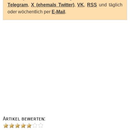
Telegram
,
X (ehemals Twitter)
,
VK
,
RSS
und täglich
oder wöchentlich per
E-Mail
.
Artikel bewerten: