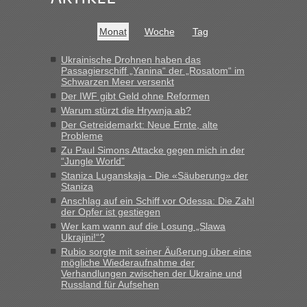
Frank
in
Recht, Visa und Dokumente • Re: Seit Anfang des
Jahres haben die Zollbeamten Verstöße im Wert von fast 11
Milliarden aufgedeckt
Monat
Woche
Tag
„Kein Zoll. Du musst an sich nur sagen dass das privat ist
und du nicht damit handeln willst. So lange das nicht
Ukrainische Drohnen haben das
Passagierschiff „Yanina“ der „Rosatom“ im
Originalverpackt ist und ersichlich das nicht neu sollte es
Schwarzen Meer versenkt
keine Probleme geben“
Der IWF gibt Geld ohne Reformen
Warum stürzt die Hrywnja ab?
Eric
in
Recht, Visa und Dokumente • Deklaration
Der Getreidemarkt: Neue Ernte, alte
gebrauchter Kleidung beim Zoll
Probleme
„Hallo Leute, ich weiß nicht, ob ich hier richtig bin mit meiner
Zu Paul Simons Attacke gegen mich in der
Anfrage. Ich möchte 4 Umzugskartons mit gebrauchter
“Jungle World”
Straßen Kleidung bei der Einreise in die Ukraine
Staniza Luganskaja - Die «Säuberung» der
mitnehmen. Es ist gebrauchte Kleidung...“
Staniza
Anschlag auf ein Schiff vor Odessa: Die Zahl
lev
in
Berichte und Reisetipps • Re: An welchem
der Opfer ist gestiegen
Grenzübergang zwischen Polen und der Ukraine geht es am
Wer kam wann auf die Losung „Slawa
schnellsten?
Ukrajini!“?
Rubio sorgte mit seiner Äußerung über eine
„Wir sind mit unserem Wohnmobil, wie geplant am Montag
mögliche Wiederaufnahme der
15.6. in Krakovets rüber. Sehr zeitig los gegen 5 Uhr in der
Verhandlungen zwischen der Ukraine und
Früh. Mit sehr sehr wenig Verkehr, super bis zur Grenze. Nur
Russland für Aufsehen
8 PKW vor der Schranke....“