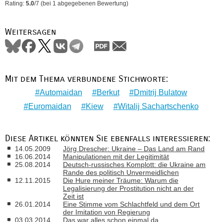
Rating:
5.0
/
7
(bei
1
abgegebenen Bewertung)
Weitersagen
Mit dem Thema verbundene Stichworte:
Automaidan
Berkut
Dmitrij Bulatow
Euromaidan
Kiew
Witalij Sachartschenko
Diese Artikel könnten Sie ebenfalls interessieren:
14.05.2009
Jörg Drescher: Ukraine – Das Land am Rand
16.06.2014
Manipulationen mit der Legitimität
25.08.2014
Deutsch-russisches Komplott: die Ukraine am
Rande des politisch Unvermeidlichen
12.11.2015
Die Hure meiner Träume: Warum die
Legalisierung der Prostitution nicht an der
Zeit ist
26.01.2014
Eine Stimme vom Schlachtfeld und dem Ort
der Imitation von Regierung
03.03.2014
Das war alles schon einmal da