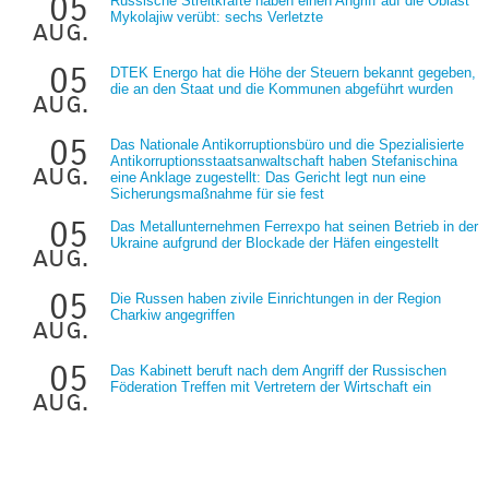
05
Russische Streitkräfte haben einen Angriff auf die Oblast
Mykolajiw verübt: sechs Verletzte
aug.
05
DTEK Energo hat die Höhe der Steuern bekannt gegeben,
die an den Staat und die Kommunen abgeführt wurden
aug.
05
Das Nationale Antikorruptionsbüro und die Spezialisierte
Antikorruptionsstaatsanwaltschaft haben Stefanischina
aug.
eine Anklage zugestellt: Das Gericht legt nun eine
Sicherungsmaßnahme für sie fest
05
Das Metallunternehmen Ferrexpo hat seinen Betrieb in der
Ukraine aufgrund der Blockade der Häfen eingestellt
aug.
05
Die Russen haben zivile Einrichtungen in der Region
Charkiw angegriffen
aug.
05
Das Kabinett beruft nach dem Angriff der Russischen
Föderation Treffen mit Vertretern der Wirtschaft ein
aug.