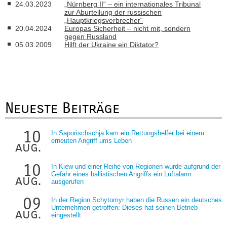
24.03.2023
„Nürnberg II“ – ein internationales Tribunal
zur Aburteilung der russischen
„Hauptkriegsverbrecher“
20.04.2024
Europas Sicherheit – nicht mit, sondern
gegen Russland
05.03.2009
Hilft der Ukraine ein Diktator?
Neueste Beiträge
10
In Saporischschja kam ein Rettungshelfer bei einem
erneuten Angriff ums Leben
aug.
10
In Kiew und einer Reihe von Regionen wurde aufgrund der
Gefahr eines ballistischen Angriffs ein Luftalarm
aug.
ausgerufen
09
In der Region Schytomyr haben die Russen ein deutsches
Unternehmen getroffen: Dieses hat seinen Betrieb
aug.
eingestellt