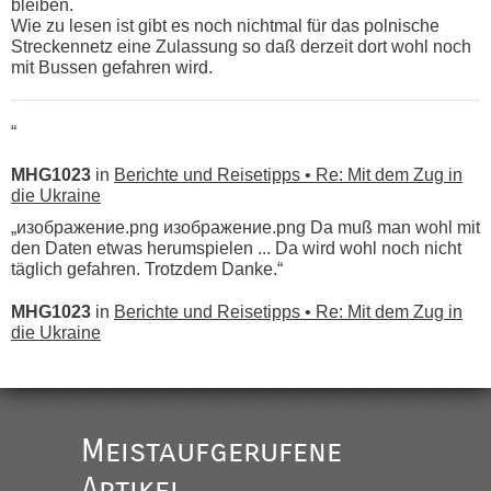
bleiben.
Wie zu lesen ist gibt es noch nichtmal für das polnische
Streckennetz eine Zulassung so daß derzeit dort wohl noch
mit Bussen gefahren wird.
“
MHG1023
in
Berichte und Reisetipps • Re: Mit dem Zug in
die Ukraine
„изображение.png изображение.png Da muß man wohl mit
den Daten etwas herumspielen ... Da wird wohl noch nicht
täglich gefahren. Trotzdem Danke.“
MHG1023
in
Berichte und Reisetipps • Re: Mit dem Zug in
die Ukraine
„
Der Link zum Anbieter ist ja da.
Meistaufgerufene
Ist korrekt, aber ich finde man hätte trotzdem im Text gleich
darauf hinweisen können.
Artikel