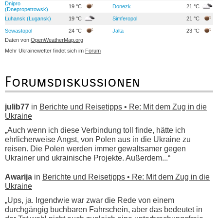
Dnipro
19 °C
Donezk
21 °C
(Dnepropetrowsk)
Luhansk (Lugansk)
19 °C
Simferopol
21 °C
Sewastopol
24 °C
Jalta
23 °C
Daten von
OpenWeatherMap.org
Mehr Ukrainewetter findet sich im
Forum
Forumsdiskussionen
julib77
in
Berichte und Reisetipps • Re: Mit dem Zug in die
Ukraine
„Auch wenn ich diese Verbindung toll finde, hätte ich
ehrlicherweise Angst, von Polen aus in die Ukraine zu
reisen. Die Polen werden immer gewaltsamer gegen
Ukrainer und ukrainische Projekte. Außerdem...“
Awarija
in
Berichte und Reisetipps • Re: Mit dem Zug in die
Ukraine
„Ups, ja. Irgendwie war zwar die Rede von einem
durchgängig buchbaren Fahrschein, aber das bedeutet in