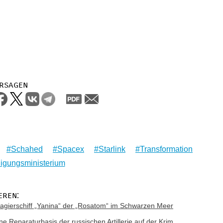
rsagen
Schahed
Spacex
Starlink
Transformation
digungsministerium
eren:
gierschiff „Yanina“ der „Rosatom“ im Schwarzen Meer
ne Reparaturbasis der russischen Artillerie auf der Krim,