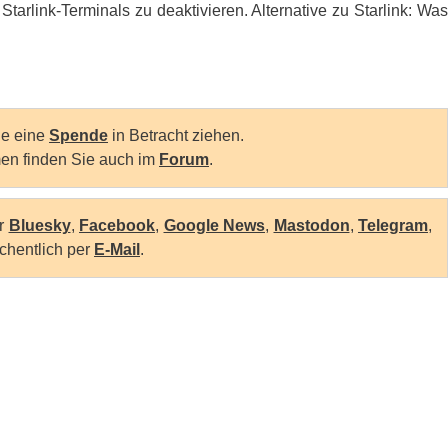
tarlink-Terminals zu deaktivieren. Alternative zu Starlink: Was
Sie eine
Spende
in Betracht ziehen.
en finden Sie auch im
Forum
.
er
Bluesky
,
Facebook
,
Google News
,
Mastodon
,
Telegram
,
chentlich per
E-Mail
.