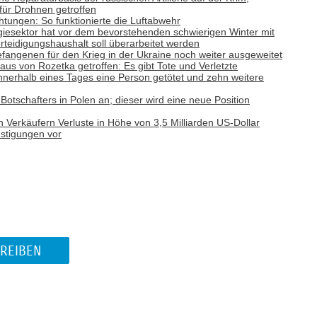
 für Drohnen getroffen
tungen: So funktionierte die Luftabwehr
giesektor hat vor dem bevorstehenden schwierigen Winter mit
teidigungshaushalt soll überarbeitet werden
efangenen für den Krieg in der Ukraine noch weiter ausgeweitet
aus von Rozetka getroffen: Es gibt Tote und Verletzte
nnerhalb eines Tages eine Person getötet und zehn weitere
otschafters in Polen an; dieser wird eine neue Position
n Verkäufern Verluste in Höhe von 3,5 Milliarden US-Dollar
nstigungen vor
REIBEN