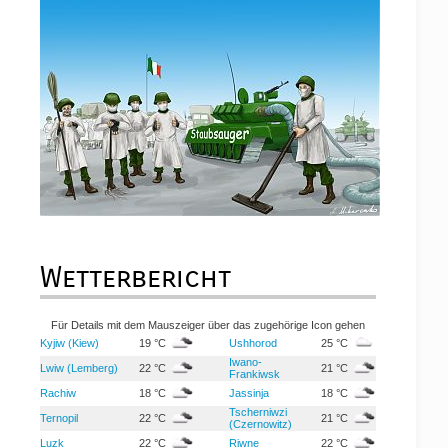
Wetterbericht
Für Details mit dem Mauszeiger über das zugehörige Icon gehen
Kyjiw (Kiew)
19 °C
Ushhorod
25 °C
Iwano-
Lwiw (Lemberg)
22 °C
21 °C
Frankiwsk
Rachiw
18 °C
Jassinja
18 °C
Tscherniwzi
Ternopil
22 °C
21 °C
(Czernowitz)
Luzk
22 °C
Riwne
22 °C