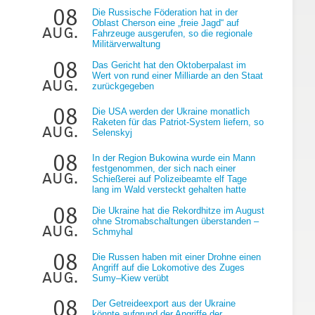
08
Die Russische Föderation hat in der
Oblast Cherson eine „freie Jagd“ auf
aug.
Fahrzeuge ausgerufen, so die regionale
Militärverwaltung
08
Das Gericht hat den Oktoberpalast im
Wert von rund einer Milliarde an den Staat
aug.
zurückgegeben
08
Die USA werden der Ukraine monatlich
Raketen für das Patriot-System liefern, so
aug.
Selenskyj
08
In der Region Bukowina wurde ein Mann
festgenommen, der sich nach einer
aug.
Schießerei auf Polizeibeamte elf Tage
lang im Wald versteckt gehalten hatte
08
Die Ukraine hat die Rekordhitze im August
ohne Stromabschaltungen überstanden –
aug.
Schmyhal
08
Die Russen haben mit einer Drohne einen
Angriff auf die Lokomotive des Zuges
aug.
Sumy–Kiew verübt
08
Der Getreideexport aus der Ukraine
könnte aufgrund der Angriffe der