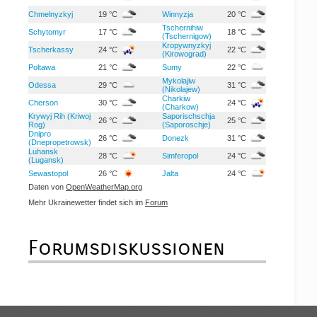
Chmelnyzkyj
19 °C
Winnyzja
20 °C
Tschernihiw
Schytomyr
17 °C
18 °C
(Tschernigow)
Kropywnyzkyj
Tscherkassy
24 °C
22 °C
(Kirowograd)
Poltawa
21 °C
Sumy
22 °C
Mykolajiw
Odessa
29 °C
31 °C
(Nikolajew)
Charkiw
Cherson
30 °C
24 °C
(Charkow)
Krywyj Rih (Kriwoj
Saporischschja
26 °C
25 °C
Rog)
(Saporoschje)
Dnipro
26 °C
Donezk
31 °C
(Dnepropetrowsk)
Luhansk
28 °C
Simferopol
24 °C
(Lugansk)
Sewastopol
26 °C
Jalta
24 °C
Daten von
OpenWeatherMap.org
Mehr Ukrainewetter findet sich im
Forum
Forumsdiskussionen