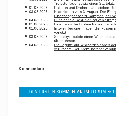
Treibstofflager sowie einen Startplatz
01.08.2026
Raketen und Drohnen aus sieben Rich
03.08.2026
Nachrichten vom 3. August: Der Ener
Finanzengpässen zu kämpfen; der Ver
04.08.2026
Putin hat die Rekrutierung von Strafg
01.08.2026
Eine russische Drohne hat ein Lagerh
01.08.2026
In zwei Regionen haben die Russen i
verletzt
03.08.2026
Selenskyj deutete einen Wechsel des B
übernehmen
04.08.2026
Die Angriffe auf Wildberries haben de
verursacht: Der Kreml bereitet Vergü
Kommentare
DEN ERSTEN KOMMENTAR IM FORUM SCH