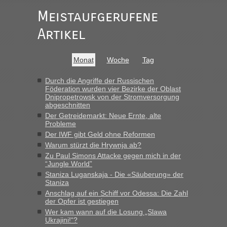
Meistaufgerufene
Ist korrekt, aber ich finde man hätte trotzdem im Text gleich
darauf hinweisen können.
Artikel
War aber nicht "böse" gemeint ...
Bis jetzt sind die Tickets auch noch nicht auf der Webseite
buchbar - warum auch immer ...
Monat
Woche
Tag
Hab´s versucht - bekomme aber immer angezeigt "auf dieser
Strecke fahren wir nicht"
Durch die Angriffe der Russischen
Föderation wurden vier Bezirke der Oblast
Dnipropetrowsk von der Stromversorgung
abgeschnitten
“
Der Getreidemarkt: Neue Ernte, alte
Probleme
MHG1023
in
Berichte und Reisetipps • Re: Mit dem Zug in
Der IWF gibt Geld ohne Reformen
die Ukraine
Warum stürzt die Hrywnja ab?
„Man sollte aber explizit dazu schreiben, daß es ein Zug von
Zu Paul Simons Attacke gegen mich in der
LeoExpress ist - und nur auf deren Webseite kann man die
“Jungle World”
Fahrkarten kaufen. Zumindest ist es die erste Umsteigefreie
Staniza Luganskaja - Die «Säuberung» der
Verbindung von Deutschland...“
Staniza
Anschlag auf ein Schiff vor Odessa: Die Zahl
der Opfer ist gestiegen
Eric
in
Recht, Visa und Dokumente • Re: Deklaration
gebrauchter Kleidung beim Zoll
Wer kam wann auf die Losung „Slawa
Ukrajini!“?
„Vielen Dank, mit einem Briefchen meiner Frau im Gepäck