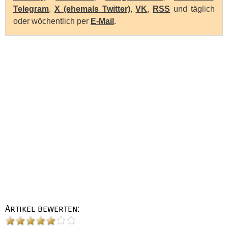
Telegram
,
X (ehemals Twitter)
,
VK
,
RSS
und täglich
oder wöchentlich per
E-Mail
.
Artikel bewerten: