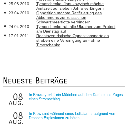
25.08.2010
Tymoschenko: Janukowytsch möchte
Amtszeit auf sieben Jahre verlängern
23.04.2010
Opposition möchte Ratifizierung des
Abkommens zur russischen
Schwarzmeerflotte verhindern
24.04.2010
Tymoschenko ruft alle Ukrainer zum Protest
am Dienstag auf
17.01.2011
Rechtszentristische Oppositionsparteien
streben eine Vereinigung an - ohne
Timoschenko
Neueste Beiträge
08
In Browary erlitt ein Mädchen auf dem Dach eines Zuges
einen Stromschlag
aug.
08
In Kiew sind während eines Luftalarms aufgrund von
Drohnen Explosionen zu hören
aug.