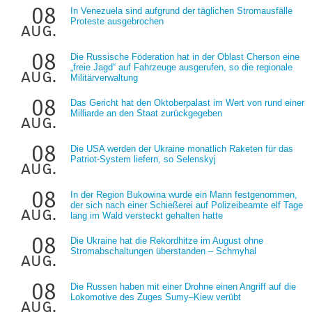
08
In Venezuela sind aufgrund der täglichen Stromausfälle
Proteste ausgebrochen
aug.
08
Die Russische Föderation hat in der Oblast Cherson eine
„freie Jagd“ auf Fahrzeuge ausgerufen, so die regionale
aug.
Militärverwaltung
08
Das Gericht hat den Oktoberpalast im Wert von rund einer
Milliarde an den Staat zurückgegeben
aug.
08
Die USA werden der Ukraine monatlich Raketen für das
Patriot-System liefern, so Selenskyj
aug.
08
In der Region Bukowina wurde ein Mann festgenommen,
der sich nach einer Schießerei auf Polizeibeamte elf Tage
aug.
lang im Wald versteckt gehalten hatte
08
Die Ukraine hat die Rekordhitze im August ohne
Stromabschaltungen überstanden – Schmyhal
aug.
08
Die Russen haben mit einer Drohne einen Angriff auf die
Lokomotive des Zuges Sumy–Kiew verübt
aug.