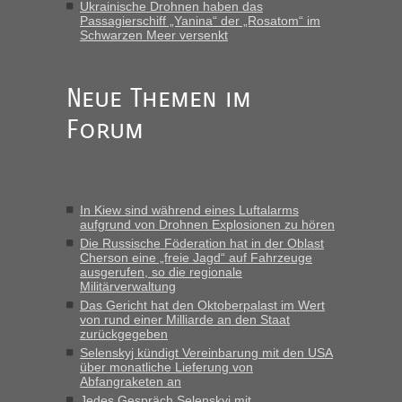
Ukrainische Drohnen haben das
gab es keine Probleme“
Passagierschiff „Yanina“ der „Rosatom“ im
Schwarzen Meer versenkt
Anuleb
in
Recht, Visa und Dokumente • Re: Seit Anfang
des Jahres haben die Zollbeamten Verstöße im Wert von
fast 11 Milliarden aufgedeckt
Neue Themen im
„Am besten wäre natürlich, wenn die Frau mit dabei ist.
Forum
Alleinreisende Männer stehen schließlich immer unter
Verdacht.“
Frank
in
Recht, Visa und Dokumente • Re: Seit Anfang des
Jahres haben die Zollbeamten Verstöße im Wert von fast 11
In Kiew sind während eines Luftalarms
Milliarden aufgedeckt
aufgrund von Drohnen Explosionen zu hören
„Kein Zoll. Du musst an sich nur sagen dass das privat ist
Die Russische Föderation hat in der Oblast
und du nicht damit handeln willst. So lange das nicht
Cherson eine „freie Jagd“ auf Fahrzeuge
ausgerufen, so die regionale
Originalverpackt ist und ersichlich das nicht neu sollte es
Militärverwaltung
keine Probleme geben“
Das Gericht hat den Oktoberpalast im Wert
von rund einer Milliarde an den Staat
Eric
in
Recht, Visa und Dokumente • Deklaration
zurückgegeben
gebrauchter Kleidung beim Zoll
Selenskyj kündigt Vereinbarung mit den USA
über monatliche Lieferung von
„Hallo Leute, ich weiß nicht, ob ich hier richtig bin mit meiner
Abfangraketen an
Anfrage. Ich möchte 4 Umzugskartons mit gebrauchter
Jedes Gespräch Selenskyj mit