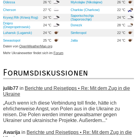
Odessa
26 °C
Mykolajiw (Nikolajew)
26 °C
Cherson
27 °C
Charkiw (Charkow)
22 °C
Saporischschja
Krywyj Rih (Kriwoj Rog)
24 °C
24 °C
(Saporoschje)
Dnipro
24 °C
Donezk
28 °C
(Dnepropetrowsk)
Luhansk (Lugansk)
24 °C
Simferopol
22 °C
Sewastopol
25 °C
Jalta
24 °C
Daten von
OpenWeatherMap.org
Mehr Ukrainewetter findet sich im
Forum
Forumsdiskussionen
julib77
in
Berichte und Reisetipps • Re: Mit dem Zug in die
Ukraine
„Auch wenn ich diese Verbindung toll finde, hätte ich
ehrlicherweise Angst, von Polen aus in die Ukraine zu
reisen. Die Polen werden immer gewaltsamer gegen
Ukrainer und ukrainische Projekte. Außerdem...“
Awarija
in
Berichte und Reisetipps • Re: Mit dem Zug in die