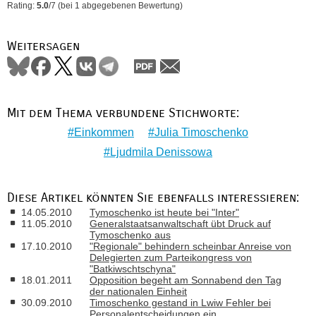
Rating:
5.0
/
7
(bei
1
abgegebenen Bewertung)
Weitersagen
Mit dem Thema verbundene Stichworte:
Einkommen
Julia Timoschenko
Ljudmila Denissowa
Diese Artikel könnten Sie ebenfalls interessieren:
14.05.2010
Tymoschenko ist heute bei "Inter"
11.05.2010
Generalstaatsanwaltschaft übt Druck auf
Tymoschenko aus
17.10.2010
"Regionale" behindern scheinbar Anreise von
Delegierten zum Parteikongress von
"Batkiwschtschyna"
18.01.2011
Opposition begeht am Sonnabend den Tag
der nationalen Einheit
30.09.2010
Timoschenko gestand in Lwiw Fehler bei
Personalentscheidungen ein