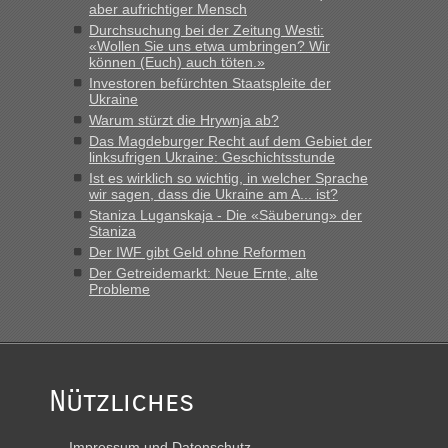
das erste Mal an einem Montagmorgen ca. 15 Fahrzeuge
aber aufrichtiger Mensch
vor mir, bin sonst der Erste oder Zweite, egal, nach ca 20
Durchsuchung bei der Zeitung Westi:
Minuten wurde dann die nächste Welle...“
«Wollen Sie uns etwa umbringen? Wir
können (Euch) auch töten.»
lev
in
Berichte und Reisetipps • Re: An welchem
Investoren befürchten Staatspleite der
Ukraine
Grenzübergang zwischen Polen und der Ukraine geht es am
schnellsten?
Warum stürzt die Hrywnja ab?
Das Magdeburger Recht auf dem Gebiet der
„Derzeit, ist es überall sehr voll an den Grenzen Ukraine/
linksufrigen Ukraine: Geschichtsstunde
Polen. Zb. Krakovets 100 PKW ca. 10 h Wartezeit. Wollen
Ist es wirklich so wichtig, in welcher Sprache
Montag rüber, versuchen es sehr früh.“
wir sagen, dass die Ukraine am A... ist?
Staniza Luganskaja - Die «Säuberung» der
Staniza
Der IWF gibt Geld ohne Reformen
Der Getreidemarkt: Neue Ernte, alte
Probleme
Nützliches
Impressum und Datenschutz