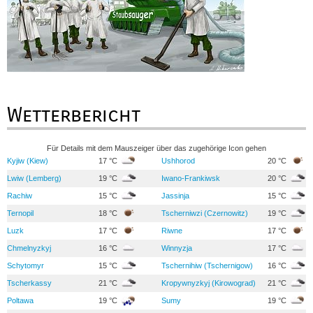
Wetterbericht
Für Details mit dem Mauszeiger über das zugehörige Icon gehen
Kyjiw (Kiew)
17 °C
Ushhorod
20 °C
Lwiw (Lemberg)
19 °C
Iwano-Frankiwsk
20 °C
Rachiw
15 °C
Jassinja
15 °C
Ternopil
18 °C
Tscherniwzi (Czernowitz)
19 °C
Luzk
17 °C
Riwne
17 °C
Chmelnyzkyj
16 °C
Winnyzja
17 °C
Schytomyr
15 °C
Tschernihiw (Tschernigow)
16 °C
Tscherkassy
21 °C
Kropywnyzkyj (Kirowograd)
21 °C
Poltawa
19 °C
Sumy
19 °C