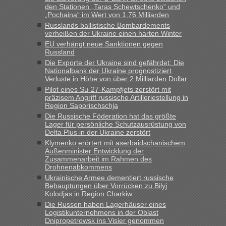
den Stationen „Taras Schewtschenko“ und
„Kein Zoll. Du musst an sich nur sagen dass das privat ist
„Pochaina“ im Wert von 1,76 Milliarden
und du nicht damit handeln willst. So lange das nicht
Russlands ballistische Bombardements
Originalverpackt ist und ersichlich das nicht neu sollte es
verheißen der Ukraine einen harten Winter
keine Probleme geben“
EU verhängt neue Sanktionen gegen
Russland
Eric
in
Recht, Visa und Dokumente • Deklaration
Die Exporte der Ukraine sind gefährdet: Die
gebrauchter Kleidung beim Zoll
Nationalbank der Ukraine prognostiziert
Verluste in Höhe von über 2 Milliarden Dollar
„Hallo Leute, ich weiß nicht, ob ich hier richtig bin mit meiner
Pilot eines Su-27-Kampfjets zerstört mit
Anfrage. Ich möchte 4 Umzugskartons mit gebrauchter
präzisem Angriff russische Artilleriestellung in
Straßen Kleidung bei der Einreise in die Ukraine
Region Saporischschja
mitnehmen. Es ist gebrauchte Kleidung...“
Die Russische Föderation hat das größte
Lager für persönliche Schutzausrüstung von
lev
in
Berichte und Reisetipps • Re: An welchem
Delta Plus in der Ukraine zerstört
Grenzübergang zwischen Polen und der Ukraine geht es am
Klymenko erörtert mit aserbaidschanischem
schnellsten?
Außenminister Entwicklung der
Zusammenarbeit im Rahmen des
„Wir sind mit unserem Wohnmobil, wie geplant am Montag
Drohnenabkommens
15.6. in Krakovets rüber. Sehr zeitig los gegen 5 Uhr in der
Ukrainische Armee dementiert russische
Früh. Mit sehr sehr wenig Verkehr, super bis zur Grenze. Nur
Behauptungen über Vorrücken zu Bilyj
8 PKW vor der Schranke....“
Kolodjas in Region Charkiw
Die Russen haben Lagerhäuser eines
Frank
in
Berichte und Reisetipps • Re: An welchem
Logistikunternehmens in der Oblast
Grenzübergang zwischen Polen und der Ukraine geht es am
Dnipropetrowsk ins Visier genommen