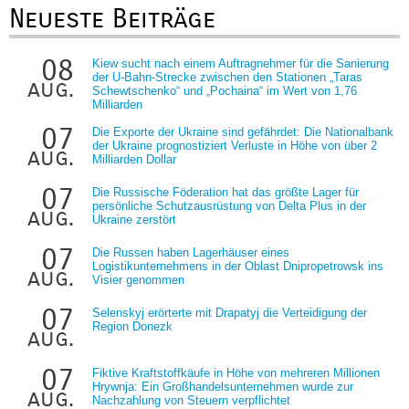
Neueste Beiträge
08
Kiew sucht nach einem Auftragnehmer für die Sanierung
der U-Bahn-Strecke zwischen den Stationen „Taras
aug.
Schewtschenko“ und „Pochaina“ im Wert von 1,76
Milliarden
07
Die Exporte der Ukraine sind gefährdet: Die Nationalbank
der Ukraine prognostiziert Verluste in Höhe von über 2
aug.
Milliarden Dollar
07
Die Russische Föderation hat das größte Lager für
persönliche Schutzausrüstung von Delta Plus in der
aug.
Ukraine zerstört
07
Die Russen haben Lagerhäuser eines
Logistikunternehmens in der Oblast Dnipropetrowsk ins
aug.
Visier genommen
07
Selenskyj erörterte mit Drapatyj die Verteidigung der
Region Donezk
aug.
07
Fiktive Kraftstoffkäufe in Höhe von mehreren Millionen
Hrywnja: Ein Großhandelsunternehmen wurde zur
aug.
Nachzahlung von Steuern verpflichtet