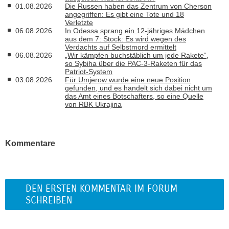
01.08.2026
Die Russen haben das Zentrum von Cherson
angegriffen: Es gibt eine Tote und 18
Verletzte
06.08.2026
In Odessa sprang ein 12-jähriges Mädchen
aus dem 7: Stock: Es wird wegen des
Verdachts auf Selbstmord ermittelt
06.08.2026
„Wir kämpfen buchstäblich um jede Rakete“,
so Sybiha über die PAC-3-Raketen für das
Patriot-System
03.08.2026
Für Umjerow wurde eine neue Position
gefunden, und es handelt sich dabei nicht um
das Amt eines Botschafters, so eine Quelle
von RBK Ukrajina
Kommentare
DEN ERSTEN KOMMENTAR IM FORUM
SCHREIBEN