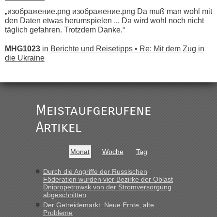
„изображение.png изображение.png Da muß man wohl mit
den Daten etwas herumspielen ... Da wird wohl noch nicht
täglich gefahren. Trotzdem Danke.“
MHG1023
in
Berichte und Reisetipps • Re: Mit dem Zug in
die Ukraine
„
Der Link zum Anbieter ist ja da.
Meistaufgerufene
Ist korrekt, aber ich finde man hätte trotzdem im Text gleich
darauf hinweisen können.
Artikel
War aber nicht "böse" gemeint ...
Bis jetzt sind die Tickets auch noch nicht auf der Webseite
buchbar - warum auch immer ...
Monat
Woche
Tag
Hab´s versucht - bekomme aber immer angezeigt "auf dieser
Strecke fahren wir nicht"
Durch die Angriffe der Russischen
Föderation wurden vier Bezirke der Oblast
Dnipropetrowsk von der Stromversorgung
abgeschnitten
“
Der Getreidemarkt: Neue Ernte, alte
Probleme