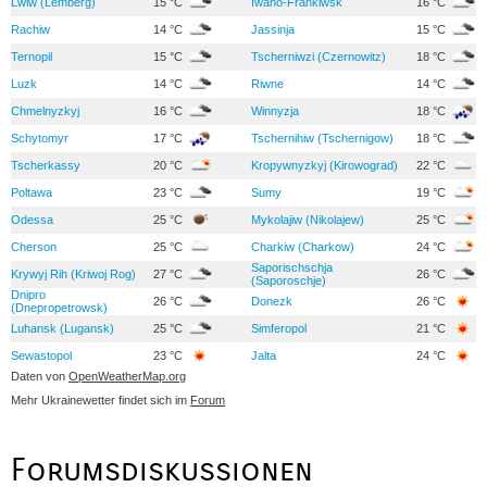
Lwiw (Lemberg)
15 °C
Iwano-Frankiwsk
16 °C
Rachiw
14 °C
Jassinja
15 °C
Ternopil
15 °C
Tscherniwzi (Czernowitz)
18 °C
Luzk
14 °C
Riwne
14 °C
Chmelnyzkyj
16 °C
Winnyzja
18 °C
Schytomyr
17 °C
Tschernihiw (Tschernigow)
18 °C
Tscherkassy
20 °C
Kropywnyzkyj (Kirowograd)
22 °C
Poltawa
23 °C
Sumy
19 °C
Odessa
25 °C
Mykolajiw (Nikolajew)
25 °C
Cherson
25 °C
Charkiw (Charkow)
24 °C
Saporischschja
Krywyj Rih (Kriwoj Rog)
27 °C
26 °C
(Saporoschje)
Dnipro
26 °C
Donezk
26 °C
(Dnepropetrowsk)
Luhansk (Lugansk)
25 °C
Simferopol
21 °C
Sewastopol
23 °C
Jalta
24 °C
Daten von
OpenWeatherMap.org
Mehr Ukrainewetter findet sich im
Forum
Forumsdiskussionen