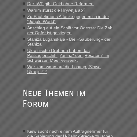
MHG1023
in
Berichte und Reisetipps • Re: Mit dem Zug in
Der IWF gibt Geld ohne Reformen
die Ukraine
Warum stürzt die Hrywnja ab?
„Man sollte aber explizit dazu schreiben, daß es ein Zug von
Zu Paul Simons Attacke gegen mich in der
LeoExpress ist - und nur auf deren Webseite kann man die
“Jungle World”
Fahrkarten kaufen. Zumindest ist es die erste Umsteigefreie
Anschlag auf ein Schiff vor Odessa: Die Zahl
Verbindung von Deutschland...“
der Opfer ist gestiegen
Staniza Luganskaja - Die «Säuberung» der
Staniza
Eric
in
Recht, Visa und Dokumente • Re: Deklaration
gebrauchter Kleidung beim Zoll
Ukrainische Drohnen haben das
Passagierschiff „Yanina“ der „Rosatom“ im
„Vielen Dank, mit einem Briefchen meiner Frau im Gepäck
Schwarzen Meer versenkt
gab es keine Probleme“
Wer kam wann auf die Losung „Slawa
Ukrajini!“?
Anuleb
in
Recht, Visa und Dokumente • Re: Seit Anfang
des Jahres haben die Zollbeamten Verstöße im Wert von
fast 11 Milliarden aufgedeckt
Neue Themen im
„Am besten wäre natürlich, wenn die Frau mit dabei ist.
Forum
Alleinreisende Männer stehen schließlich immer unter
Verdacht.“
Frank
in
Recht, Visa und Dokumente • Re: Seit Anfang des
Jahres haben die Zollbeamten Verstöße im Wert von fast 11
Kiew sucht nach einem Auftragnehmer für
Milliarden aufgedeckt
die Sanierung der U-Bahn-Strecke zwischen