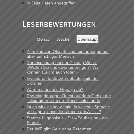
schnellsten?
In Jalta Hafen angegriffen
„Gestern 6 Stunden warten vor der Grenze Richtung Polen
in Krakowez mit dem Kleinbus. Abfertigung ging dann
Leserbewertungen
schnell da auch Passagiere mit EU-Pass dabei waren“
Bernd D-UA
in
Berichte und Reisetipps • Re: An welchem
Monat
Woche
Überhaupt
Grenzübergang zwischen Polen und der Ukraine geht es am
schnellsten?
Zum Tod von Oles Busina: ein unbequemer,
„Bin am Montag 15.6.26 um 8 Uhr in Urgyniw ausgereist,
aber aufrichtiger Mensch
das erste Mal an einem Montagmorgen ca. 15 Fahrzeuge
Durchsuchung bei der Zeitung Westi:
vor mir, bin sonst der Erste oder Zweite, egal, nach ca 20
«Wollen Sie uns etwa umbringen? Wir
Minuten wurde dann die nächste Welle...“
können (Euch) auch töten.»
Investoren befürchten Staatspleite der
lev
in
Berichte und Reisetipps • Re: An welchem
Ukraine
Grenzübergang zwischen Polen und der Ukraine geht es am
Warum stürzt die Hrywnja ab?
schnellsten?
Das Magdeburger Recht auf dem Gebiet der
linksufrigen Ukraine: Geschichtsstunde
„Derzeit, ist es überall sehr voll an den Grenzen Ukraine/
Ist es wirklich so wichtig, in welcher Sprache
Polen. Zb. Krakovets 100 PKW ca. 10 h Wartezeit. Wollen
wir sagen, dass die Ukraine am A... ist?
Montag rüber, versuchen es sehr früh.“
Staniza Luganskaja - Die «Säuberung» der
Staniza
Der IWF gibt Geld ohne Reformen