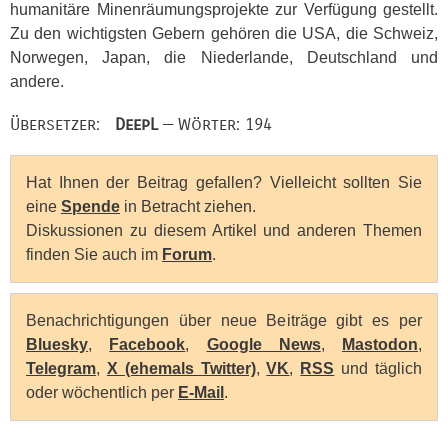
humanitäre Minenräumungsprojekte zur Verfügung gestellt.
Zu den wichtigsten Gebern gehören die
USA
, die Schweiz,
Norwegen, Japan, die Niederlande, Deutschland und
andere.
Übersetzer:
DeepL
— Wörter: 194
Hat Ihnen der Beitrag gefallen? Vielleicht sollten Sie
eine
Spende
in Betracht ziehen.
Diskussionen zu diesem Artikel und anderen Themen
finden Sie auch im
Forum
.
Benachrichtigungen über neue Beiträge gibt es per
Bluesky
,
Facebook
,
Google News
,
Mastodon
,
Telegram
,
X (ehemals Twitter)
,
VK
,
RSS
und täglich
oder wöchentlich per
E-Mail
.