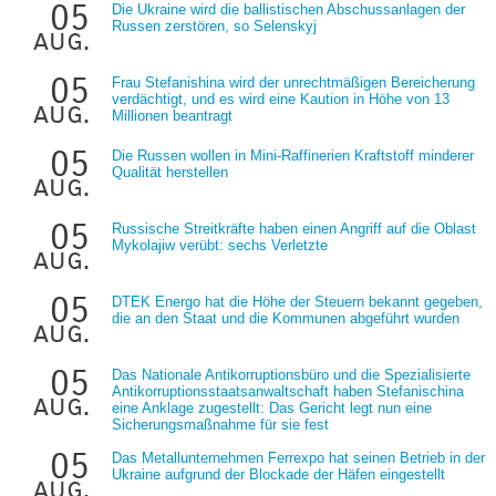
05
Die Ukraine wird die ballistischen Abschussanlagen der
Russen zerstören, so Selenskyj
aug.
05
Frau Stefanishina wird der unrechtmäßigen Bereicherung
verdächtigt, und es wird eine Kaution in Höhe von 13
aug.
Millionen beantragt
05
Die Russen wollen in Mini-Raffinerien Kraftstoff minderer
Qualität herstellen
aug.
05
Russische Streitkräfte haben einen Angriff auf die Oblast
Mykolajiw verübt: sechs Verletzte
aug.
05
DTEK Energo hat die Höhe der Steuern bekannt gegeben,
die an den Staat und die Kommunen abgeführt wurden
aug.
05
Das Nationale Antikorruptionsbüro und die Spezialisierte
Antikorruptionsstaatsanwaltschaft haben Stefanischina
aug.
eine Anklage zugestellt: Das Gericht legt nun eine
Sicherungsmaßnahme für sie fest
05
Das Metallunternehmen Ferrexpo hat seinen Betrieb in der
Ukraine aufgrund der Blockade der Häfen eingestellt
aug.