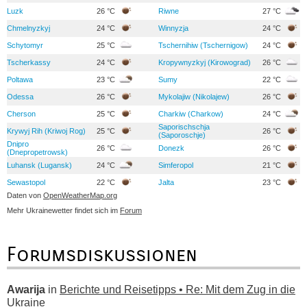
Luzk
26 °C
Riwne
27 °C
Chmelnyzkyj
24 °C
Winnyzja
24 °C
Schytomyr
25 °C
Tschernihiw (Tschernigow)
24 °C
Tscherkassy
24 °C
Kropywnyzkyj (Kirowograd)
26 °C
Poltawa
23 °C
Sumy
22 °C
Odessa
26 °C
Mykolajiw (Nikolajew)
26 °C
Cherson
25 °C
Charkiw (Charkow)
24 °C
Saporischschja
Krywyj Rih (Kriwoj Rog)
25 °C
26 °C
(Saporoschje)
Dnipro
26 °C
Donezk
26 °C
(Dnepropetrowsk)
Luhansk (Lugansk)
24 °C
Simferopol
21 °C
Sewastopol
22 °C
Jalta
23 °C
Daten von
OpenWeatherMap.org
Mehr Ukrainewetter findet sich im
Forum
Forumsdiskussionen
Awarija
in
Berichte und Reisetipps • Re: Mit dem Zug in die
Ukraine