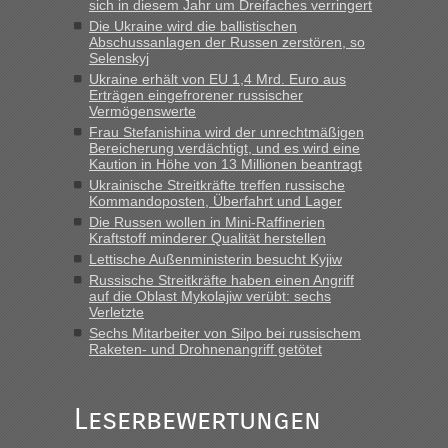
sich in diesem Jahr um Dreifaches verringert
das erste Mal an einem Montagmorgen ca. 15 Fahrzeuge
Die Ukraine wird die ballistischen
vor mir, bin sonst der Erste oder Zweite, egal, nach ca 20
Abschussanlagen der Russen zerstören, so
Minuten wurde dann die nächste Welle...“
Selenskyj
Ukraine erhält von EU 1,4 Mrd. Euro aus
lev
in
Berichte und Reisetipps • Re: An welchem
Erträgen eingefrorener russischer
Grenzübergang zwischen Polen und der Ukraine geht es am
Vermögenswerte
schnellsten?
Frau Stefanishina wird der unrechtmäßigen
Bereicherung verdächtigt, und es wird eine
„Derzeit, ist es überall sehr voll an den Grenzen Ukraine/
Kaution in Höhe von 13 Millionen beantragt
Polen. Zb. Krakovets 100 PKW ca. 10 h Wartezeit. Wollen
Ukrainische Streitkräfte treffen russische
Montag rüber, versuchen es sehr früh.“
Kommandoposten, Überfahrt und Lager
Die Russen wollen in Mini-Raffinerien
Kraftstoff minderer Qualität herstellen
Lettische Außenministerin besucht Kyjiw
Russische Streitkräfte haben einen Angriff
auf die Oblast Mykolajiw verübt: sechs
Verletzte
Sechs Mitarbeiter von Silpo bei russischem
Raketen- und Drohnenangriff getötet
Leserbewertungen