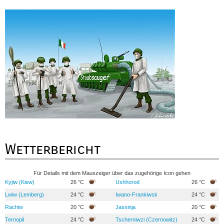
Wetterbericht
Für Details mit dem Mauszeiger über das zugehörige Icon gehen
Kyjiw (Kiew)
26 °C
Ushhorod
26 °C
Lwiw (Lemberg)
24 °C
Iwano-Frankiwsk
24 °C
Rachiw
20 °C
Jassinja
20 °C
Ternopil
24 °C
Tscherniwzi (Czernowitz)
24 °C