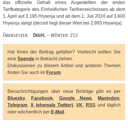
das offizielle Gehalt eines Angestellten der ersten
Tarifkategorie des Einheitlichen Tarifverzeichnisses ab dem
1. April auf 3.195 Hrywnja und ab dem 1. Juli 2024 auf 3.600
Hrywnja steigt (derzeit liegt dieser Wert bei 2.893 Hrywnja).
Übersetzer:
DeepL
— Wörter: 212
Hat Ihnen der Beitrag gefallen? Vielleicht sollten Sie
eine
Spende
in Betracht ziehen.
Diskussionen zu diesem Artikel und anderen Themen
finden Sie auch im
Forum
.
Benachrichtigungen über neue Beiträge gibt es per
Bluesky
,
Facebook
,
Google News
,
Mastodon
,
Telegram
,
X (ehemals Twitter)
,
VK
,
RSS
und täglich
oder wöchentlich per
E-Mail
.