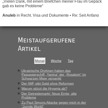
„Vielen Dank, mit einem Briefchen meiner Frau im Gepäck
gab es keine Probleme“
Anuleb
in
Recht, Visa und Dokumente • Re: Seit Anfang
des Jahres haben die Zollbeamten Verstöße im Wert von
fast 11 Milliarden aufgedeckt
„Am besten wäre natürlich, wenn die Frau mit dabei ist.
Alleinreisende Männer stehen schließlich immer unter
Meistaufgerufene
Verdacht.“
Artikel
Frank
in
Recht, Visa und Dokumente • Re: Seit Anfang des
Jahres haben die Zollbeamten Verstöße im Wert von fast 11
Milliarden aufgedeckt
Monat
Woche
Tag
„Kein Zoll. Du musst an sich nur sagen dass das privat ist
und du nicht damit handeln willst. So lange das nicht
Ukrainische Drohnen haben das
Passagierschiff „Yanina“ der „Rosatom“ im
Originalverpackt ist und ersichlich das nicht neu sollte es
Schwarzen Meer versenkt
keine Probleme geben“
Der IWF gibt Geld ohne Reformen
Warum stürzt die Hrywnja ab?
Eric
in
Recht, Visa und Dokumente • Deklaration
Der Getreidemarkt: Neue Ernte, alte
gebrauchter Kleidung beim Zoll
Probleme
„Hallo Leute, ich weiß nicht, ob ich hier richtig bin mit meiner
Zu Paul Simons Attacke gegen mich in der
Anfrage. Ich möchte 4 Umzugskartons mit gebrauchter
“Jungle World”