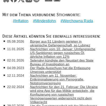
Mit dem Thema verbundene Stichworte:
Inflation
Mindestlohn
Werchowna Rada
Diese Artikel könnten Sie ebenfalls interessieren:
05.08.2026
Bürger aus 51 Ländern gerieten in
ukrainische Gefangenschaft, so Lubinez
11.01.2025
Nachrichten vom 10. Januar: Umfangreiche
US-Sanktionen gegen russisches Öl,
jährliche Inflation von 12%
02.01.2026
Selenskyj kündigte den Neustart des State
Bureau of Investigation an
04.09.2023
Der Rada-Ausschuss hat die Entlassung
Umerows unterstützt
12.11.2024
Nachrichten am 11. November:
Entkriminalisierung von Pornografie,
Notstromversorgung
22.02.2024
Nachrichten für den 21. Februar: Die Ukraine
wird eine App für das Militär entwickeln, die
Konfiszierung von russischen
Vermögenswerten widerspricht nicht dem
Völkerrecht
29.07.2026
Um die Zusammenarbeit mit der Werchowna