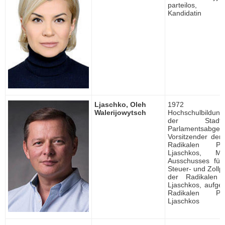
parteilos, u
Kandidatin
Ljaschko, Oleh
1972 ge
Walerijowytsch
Hochschulbildung, 
der Stadt
Parlamentsabgeor
Vorsitzender der
Radikalen Pa
Ljaschkos, Mi
Ausschusses für
Steuer- und Zollpol
der Radikalen 
Ljaschkos, aufges
Radikalen Pa
Ljaschkos