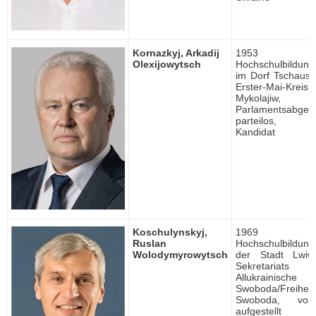
Kornazkyj, Arkadij
1953 ge
Olexijowytsch
Hochschulbildung
im Dorf Tschaus
Erster-Mai-Krei
Mykolajiw,
Parlamentsabgeor
parteilos, un
Kandidat
Koschulynskyj,
1969 ge
Ruslan
Hochschulbildung, 
Wolodymyrowytsch
der Stadt Lwiw
Sekretariats 
Allukrainische 
Swoboda/Freiheit,
Swoboda, vo
aufgestellt