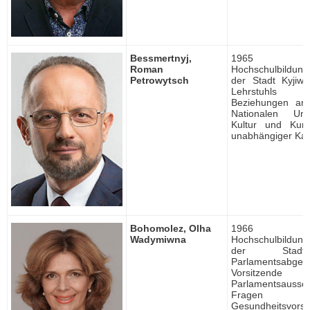
Bessmertnyj,
1965 ge
Roman
Hochschulbildung, 
Petrowytsch
der Stadt Kyjiw
Lehrstuhls int
Beziehungen an 
Nationalen Univ
Kultur und Kunst
unabhängiger Kan
Bohomolez, Olha
1966 ge
Wadymiwna
Hochschulbildung, 
der Stadt
Parlamentsabgeo
Vorsitze
Parlamentsauss
Frage
Gesundheitsvorso