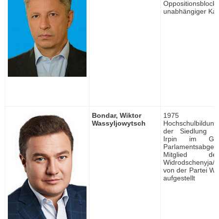
Oppositionsblock,
unabhängiger Kan
Bondar, Wiktor
1975 ge
Wassyljowytsch
Hochschulbildung, 
der Siedlung H
Irpin im Geb
Parlamentsabgeor
Mitglied de
Widrodschenyja/W
von der Partei W
aufgestellt