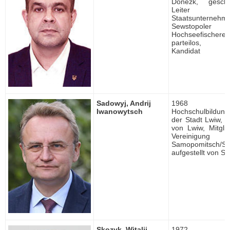
Donezk, geschäf
Leite
Staatsunternehm
Sewstopoler
Hochseefischerei
parteilos, un
Kandidat
Sadowyj, Andrij
1968 ge
Iwanowytsch
Hochschulbildung, 
der Stadt Lwiw, 
von Lwiw, Mitgli
Vereinigung
Samopomitsch/Selb
aufgestellt von 
Skozyk, Witalij
1972 ge