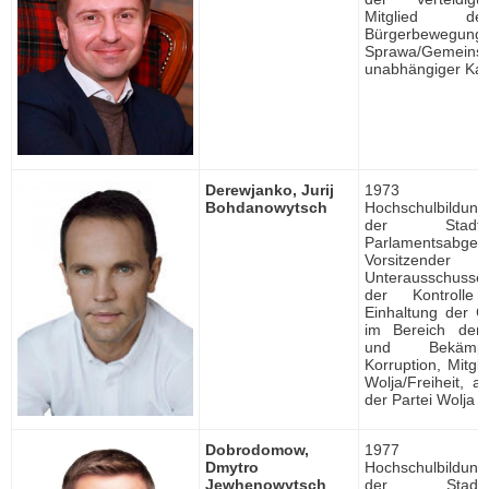
Mitglied de
Bürgerbewegu
Sprawa/Gemeins
unabhängiger Kan
Derewjanko, Jurij
1973 ge
Bohdanowytsch
Hochschulbildung, 
der Stadt
Parlamentsabgeor
Vorsitzen
Unterausschusse
der Kontroll
Einhaltung der 
im Bereich der
und Bekämp
Korruption, Mitgli
Wolja/Freiheit, au
der Partei Wolja
Dobrodomow,
1977 ge
Dmytro
Hochschulbildung, 
Jewhenowytsch
der Stad