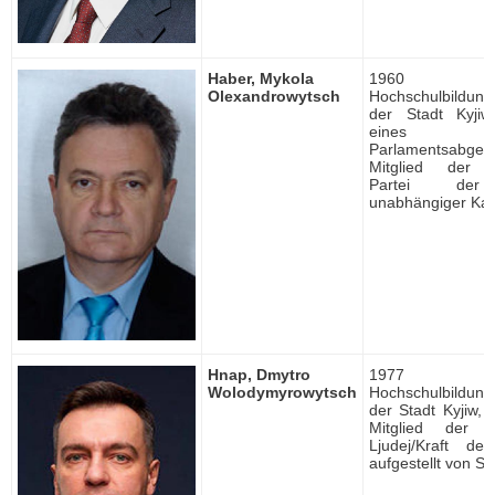
Haber, Mykola
1960 ge
Olexandrowytsch
Hochschulbildung, 
der Stadt Kyjiw,
eines
Parlamentsabgeo
Mitglied der Pa
Partei der 
unabhängiger Kan
Hnap, Dmytro
1977 ge
Wolodymyrowytsch
Hochschulbildung, 
der Stadt Kyjiw,
Mitglied der P
Ljudej/Kraft de
aufgestellt von Sy