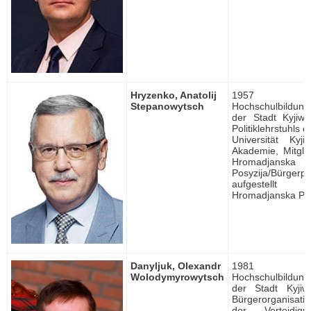
Hryzenko, Anatolij
1957 ge
Stepanowytsch
Hochschulbildung, 
der Stadt Kyjiw
Politiklehrstuhls 
Universität Kyj
Akademie, Mitgli
Hromadjanska
Posyzija/Bürgerpos
aufgestellt
Hromadjanska Pos
Danyljuk, Olexandr
1981 ge
Wolodymyrowytsch
Hochschulbildung, 
der Stadt Kyjiw
Bürgerorganisat
der Verteidigun