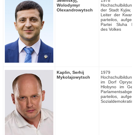
Selenskyj,
1978 ge
Wolodymyr
Hochschulbildung, 
Olexandrowytsch
der Stadt Kyjiw, k
Leiter der Kwar
parteilos, aufges
Partei Sluha Na
des Volkes
Kaplin, Serhij
1979 ge
Mykolajowytsch
Hochschulbildung
im Dorf Oprysch
Hlobyno im Gebi
Parlamentsabgeor
parteilos, aufges
Sozialdemokratisc