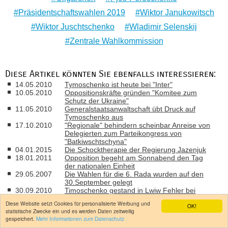
Präsidentschaftswahlen 2019
Wiktor Janukowitsch
Wiktor Juschtschenko
Wladimir Selenskij
Zentrale Wahlkommission
Diese Artikel könnten Sie ebenfalls interessieren:
14.05.2010
Tymoschenko ist heute bei "Inter"
10.05.2010
Oppositionskräfte gründen "Komitee zum
Schutz der Ukraine"
11.05.2010
Generalstaatsanwaltschaft übt Druck auf
Tymoschenko aus
17.10.2010
"Regionale" behindern scheinbar Anreise von
Delegierten zum Parteikongress von
"Batkiwschtschyna"
04.01.2015
Die Schocktherapie der Regierung Jazenjuk
18.01.2011
Opposition begeht am Sonnabend den Tag
der nationalen Einheit
29.05.2007
Die Wahlen für die 6. Rada wurden auf den
30.September gelegt
30.09.2010
Timoschenko gestand in Lwiw Fehler bei
Personalentscheidungen ein
Diese Website setzt Cookies für personalisierte Werbung und
OK!
25.05.2007
Verhandlungen zwischen dem Präsidenten
statistische Zwecke ein und es werden Daten zeitweilig
und der Koalition scheinbar geplatzt
gespeichert.
Mehr Informationen zum Datenschutz