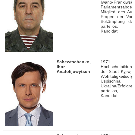
Iwano-Frankiwsk,
Parlamentsabgeor
Mitglied des Au
Fragen der Vor
Bekämpfung der 
parteilos, un
Kandidat
Schewtschenko,
1971 ge
Ihor
Hochschulbildung, 
Anatolijowytsch
der Stadt Kyjiw, 
Wohltätigkeitsorg
Uspischna
Ukrajina/Erfolgre
parteilos, un
Kandidat