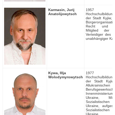
Karmasin, Jurij
1957 ge
Anatolijowytsch
Hochschulbildung, 
der Stadt Kyjiw, 
Bürgerorganisation
Recht und Ges
Mitglied der 
Verteidiger des 
unabhängiger Kan
Kywa, Illja
1977 ge
Wolodymyrowytsch
Hochschulbildung, 
der Stadt Kyjiw
Allukrainischen
Berufsgewerk
Innenministe
Ukraine, Mit
Sozialistischen
Ukraine, aufgest
Sozialistischen
Ukraine