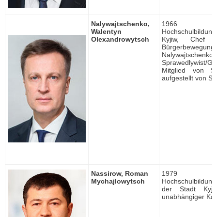
Nalywajtschenko,
1966 ge
Walentyn
Hochschulbildung, 
Olexandrowytsch
Kyjiw, Chef 
Bürgerbewegun
Nalywajtschenkos
Sprawedlywist/Ger
Mitglied von Sp
aufgestellt von S
Nassirow, Roman
1979 ge
Mychajlowytsch
Hochschulbildung, 
der Stadt Kyjiw
unabhängiger Kan