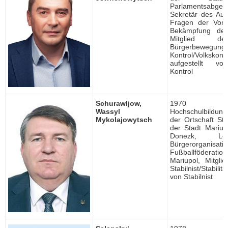
Parlamentsabgeor
Sekretär des Au
Fragen der Vor
Bekämpfung der 
Mitglied de
Bürgerbewegun
Kontrol/Volkskontr
aufgestellt vo
Kontrol
Schurawljow,
1970 ge
Wassyl
Hochschulbildung, 
Mykolajowytsch
der Ortschaft St
der Stadt Mariup
Donezk, Le
Bürgerorganisati
Fußballföderati
Mariupol, Mitgli
Stabilnist/Stabilit
von Stabilnist