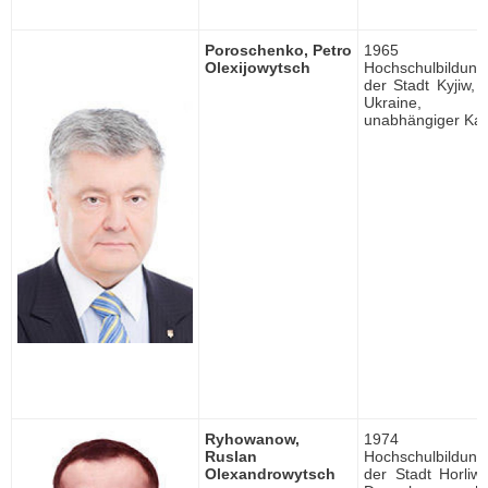
Poroschenko, Petro
1965 ge
Olexijowytsch
Hochschulbildung, 
der Stadt Kyjiw, 
Ukraine, pa
unabhängiger Kan
Ryhowanow,
1974 ge
Ruslan
Hochschulbildung, 
Olexandrowytsch
der Stadt Horliw