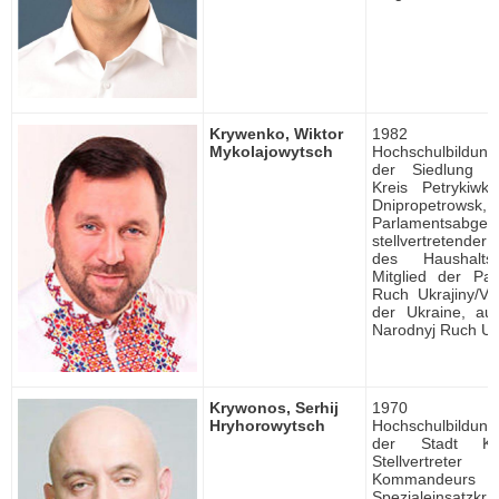
Krywenko, Wiktor
1982 ge
Mykolajowytsch
Hochschulbildung, 
der Siedlung K
Kreis Petrykiwk
Dnipropetrowsk,
Parlamentsabgeor
stellvertretender
des Haushaltsa
Mitglied der Par
Ruch Ukrajiny/V
der Ukraine, auf
Narodnyj Ruch Uk
Krywonos, Serhij
1970 ge
Hryhorowytsch
Hochschulbildung, 
der Stadt Kyj
Stellvertr
Kommande
Spezialeinsatz