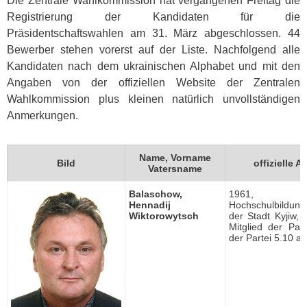
Die Zentrale Wahlkommission hat vergangenen Freitag die
Registrierung der Kandidaten für die
Präsidentschaftswahlen am 31. März abgeschlossen. 44
Bewerber stehen vorerst auf der Liste. Nachfolgend alle
Kandidaten nach dem ukrainischen Alphabet und mit den
Angaben von der offiziellen Website der Zentralen
Wahlkommission plus kleinen natürlich unvollständigen
Anmerkungen.
Name, Vorname
Bild
offizielle 
Vatersname
Balaschow,
1961, ge
Hennadij
Hochschulbildung, 
Wiktorowytsch
der Stadt Kyjiw,
Mitglied der Par
der Partei 5.10 au