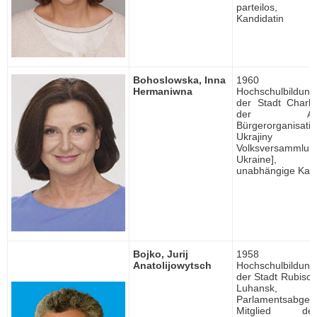
parteilos, u
Kandidatin
Bohoslowska, Inna
1960 ge
Hermaniwna
Hochschulbildung, 
der Stadt Charki
der Allukra
Bürgerorganisat
Ukrajiny [
Volksversam
Ukraine], p
unabhängige Kand
Bojko, Jurij
1958 ge
Anatolijowytsch
Hochschulbildung, 
der Stadt Rubisc
Luhansk,
Parlamentsabgeor
Mitglied de