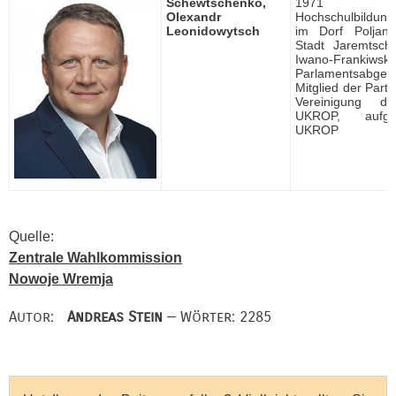
Schewtschenko,
1971 ge
Olexandr
Hochschulbildung
Leonidowytsch
im Dorf Poljany
Stadt Jaremtsch
Iwano-Frankiwsk,
Parlamentsabgeor
Mitglied der Parte
Vereinigung de
UKROP
, aufge
UKROP
Quelle:
Zentrale Wahlkommission
Nowoje Wremja
Autor:
Andreas Stein
— Wörter: 2285