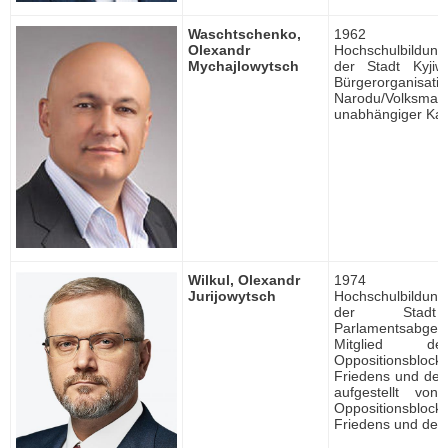
Waschtschenko,
1962 ge
Olexandr
Hochschulbildung, 
Mychajlowytsch
der Stadt Kyjiw
Bürgerorganisa
Narodu/Volksmach
unabhängiger Kan
Wilkul, Olexandr
1974 ge
Jurijowytsch
Hochschulbildung, 
der Stadt
Parlamentsabgeor
Mitglied de
Oppositionsblock
Friedens und der
aufgestellt von
Oppositionsblock
Friedens und der