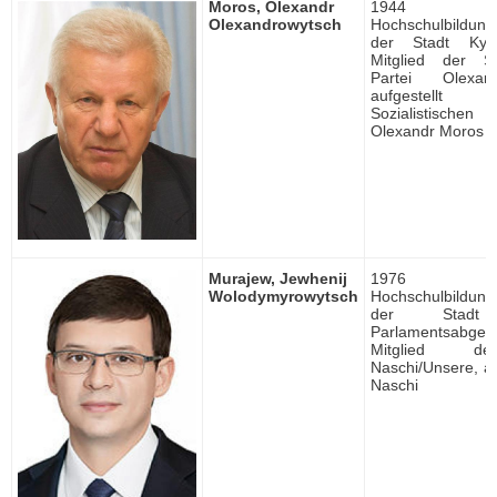
Moros, Olexandr
1944 ge
Olexandrowytsch
Hochschulbildung, 
der Stadt Kyji
Mitglied der Soz
Partei Olexa
aufgestellt
Sozialistisc
Olexandr Moros
Murajew, Jewhenij
1976 ge
Wolodymyrowytsch
Hochschulbildung, 
der Stadt 
Parlamentsabgeor
Mitglied de
Naschi/Unsere, au
Naschi