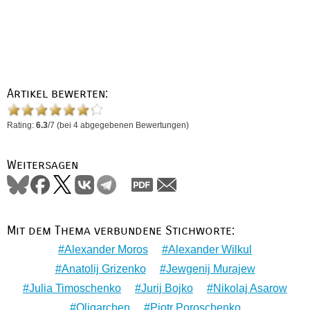
Artikel bewerten:
Rating:
6.3
/
7
(bei
4
abgegebenen Bewertungen)
Weitersagen
Mit dem Thema verbundene Stichworte:
Alexander Moros
Alexander Wilkul
Anatolij Grizenko
Jewgenij Murajew
Julia Timoschenko
Jurij Bojko
Nikolaj Asarow
Oligarchen
Pjotr Poroschenko