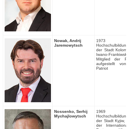
Nowak, Andrij
1973 ge
Jaremowytsch
Hochschulbildung, 
der Stadt Kolomy
Iwano-Frankiwsk,
Mitglied der Par
aufgestellt von
Patriot
Nossenko, Serhij
1969 ge
Mychajlowytsch
Hochschulbildung, 
der Stadt Kyjiw, S
der Internationa