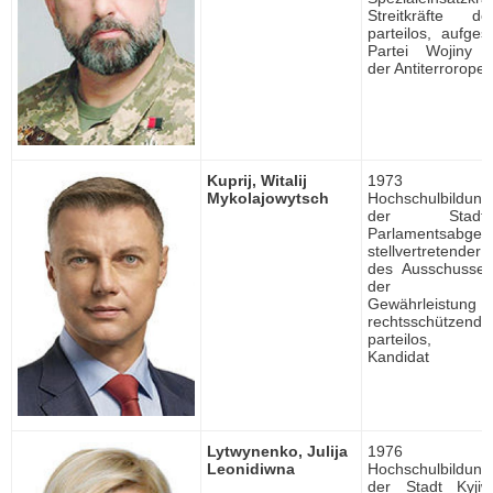
Streitkräfte d
parteilos, aufges
Partei Wojiny
der Antiterroroper
Kuprij, Witalij
1973 ge
Mykolajowytsch
Hochschulbildung, 
der Stadt
Parlamentsabgeor
stellvertretender
des Ausschusses
der geset
Gewährleis
rechtsschützende
parteilos, un
Kandidat
Lytwynenko, Julija
1976 ge
Leonidiwna
Hochschulbildung, 
der Stadt Kyjiw,