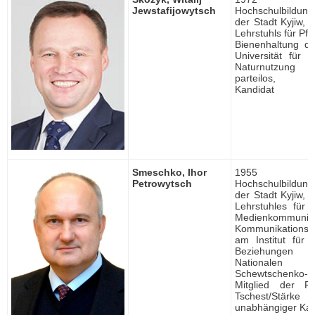
Jewstafijowytsch
Hochschulbildung, 
der Stadt Kyjiw, 
Lehrstuhls für Pf
Bienenhaltung de
Universität für 
Naturnutzung d
parteilos, un
Kandidat
Smeschko, Ihor
1955 ge
Petrowytsch
Hochschulbildung, 
der Stadt Kyjiw, 
Lehrstuhles für i
Medienkommuni
Kommunikationst
am Institut für i
Beziehungen d
Nationale
Schewtschenko-Un
Mitglied der Pa
Tschest/Stärke
unabhängiger Kan