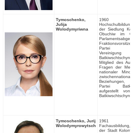
Tymoschenko,
1960 ge
Julija
Hochschulbildung, 
Wolodymyriwna
der Siedlung Ko
Obuchiw im Geb
Parlamentsabgeo
Fraktionsvorsi
Partei Alluk
Vereinigung
Batkiwschtschyna/
Mitglied des Au
Fragen der Mens
nationaler Mind
zwischennational
Beziehungen, M
Partei Batkiws
aufgestellt von
Batkiwschtschyna
Tymoschenko, Jurij
1961 ge
Wolodymyrowytsch
Fachausbildung, r
der Stadt Kolomy