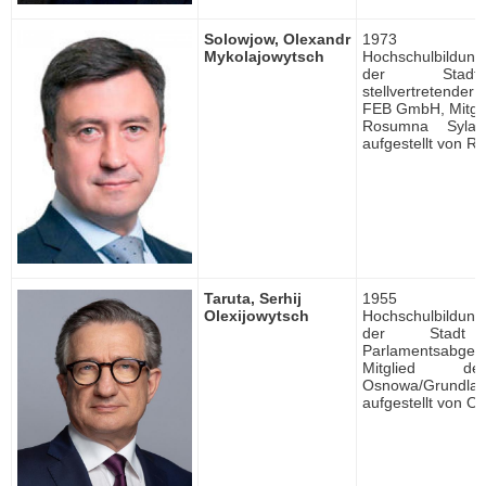
Solowjow, Olexandr
1973 ge
Mykolajowytsch
Hochschulbildung, 
der Stadt
stellvertretender
FEB
GmbH, Mitgli
Rosumna Syla/K
aufgestellt von 
Taruta, Serhij
1955 ge
Olexijowytsch
Hochschulbildung, 
der Stadt M
Parlamentsabgeor
Mitglied de
Osnowa/Grundlag
aufgestellt von 