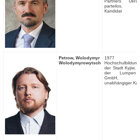
Partners Ukr
parteilos, un
Kandidat
Petrow, Wolodymyr
1977 ge
Wolodymyrowytsch
Hochschulbildung, 
der Stadt Kyjiw, 
der Lumpen p
GmbH, par
unabhängiger Kan