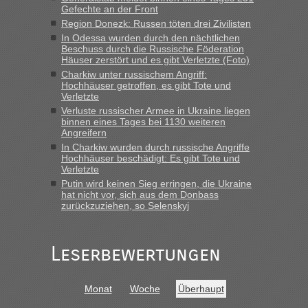
gebrauchter Kleidung beim Zoll
Gefechte an der Front
„Hallo Leute, ich weiß nicht, ob ich hier richtig bin mit meiner
Region Donezk: Russen töten drei Zivilisten
Anfrage. Ich möchte 4 Umzugskartons mit gebrauchter
In Odessa wurden durch den nächtlichen
Straßen Kleidung bei der Einreise in die Ukraine
Beschuss durch die Russische Föderation
Häuser zerstört und es gibt Verletzte (Foto)
mitnehmen. Es ist gebrauchte Kleidung...“
Charkiw unter russischem Angriff:
Hochhäuser getroffen, es gibt Tote und
lev
in
Berichte und Reisetipps • Re: An welchem
Verletzte
Grenzübergang zwischen Polen und der Ukraine geht es am
Verluste russischer Armee in Ukraine liegen
schnellsten?
binnen eines Tages bei 1130 weiteren
Angreifern
„Wir sind mit unserem Wohnmobil, wie geplant am Montag
15.6. in Krakovets rüber. Sehr zeitig los gegen 5 Uhr in der
In Charkiw wurden durch russische Angriffe
Hochhäuser beschädigt: Es gibt Tote und
Früh. Mit sehr sehr wenig Verkehr, super bis zur Grenze. Nur
Verletzte
8 PKW vor der Schranke....“
Putin wird keinen Sieg erringen, die Ukraine
hat nicht vor, sich aus dem Donbass
Frank
in
Berichte und Reisetipps • Re: An welchem
zurückzuziehen, so Selenskyj
Grenzübergang zwischen Polen und der Ukraine geht es am
schnellsten?
„Gestern 6 Stunden warten vor der Grenze Richtung Polen
Leserbewertungen
in Krakowez mit dem Kleinbus. Abfertigung ging dann
schnell da auch Passagiere mit EU-Pass dabei waren“
Monat
Woche
Überhaupt
Bernd D-UA
in
Berichte und Reisetipps • Re: An welchem