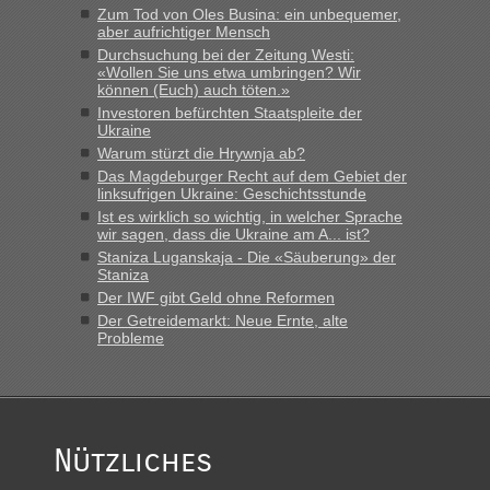
Grenzübergang zwischen Polen und der Ukraine geht es am
Zum Tod von Oles Busina: ein unbequemer,
schnellsten?
aber aufrichtiger Mensch
Durchsuchung bei der Zeitung Westi:
„Bin am Montag 15.6.26 um 8 Uhr in Urgyniw ausgereist,
«Wollen Sie uns etwa umbringen? Wir
das erste Mal an einem Montagmorgen ca. 15 Fahrzeuge
können (Euch) auch töten.»
vor mir, bin sonst der Erste oder Zweite, egal, nach ca 20
Investoren befürchten Staatspleite der
Minuten wurde dann die nächste Welle...“
Ukraine
Warum stürzt die Hrywnja ab?
lev
in
Berichte und Reisetipps • Re: An welchem
Das Magdeburger Recht auf dem Gebiet der
Grenzübergang zwischen Polen und der Ukraine geht es am
linksufrigen Ukraine: Geschichtsstunde
schnellsten?
Ist es wirklich so wichtig, in welcher Sprache
wir sagen, dass die Ukraine am A... ist?
„Derzeit, ist es überall sehr voll an den Grenzen Ukraine/
Staniza Luganskaja - Die «Säuberung» der
Polen. Zb. Krakovets 100 PKW ca. 10 h Wartezeit. Wollen
Staniza
Montag rüber, versuchen es sehr früh.“
Der IWF gibt Geld ohne Reformen
Der Getreidemarkt: Neue Ernte, alte
Probleme
Nützliches