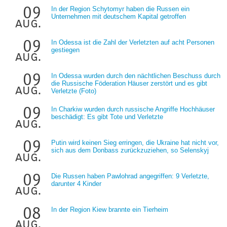
09
In der Region Schytomyr haben die Russen ein
Unternehmen mit deutschem Kapital getroffen
aug.
09
In Odessa ist die Zahl der Verletzten auf acht Personen
gestiegen
aug.
09
In Odessa wurden durch den nächtlichen Beschuss durch
die Russische Föderation Häuser zerstört und es gibt
aug.
Verletzte (Foto)
09
In Charkiw wurden durch russische Angriffe Hochhäuser
beschädigt: Es gibt Tote und Verletzte
aug.
09
Putin wird keinen Sieg erringen, die Ukraine hat nicht vor,
sich aus dem Donbass zurückzuziehen, so Selenskyj
aug.
09
Die Russen haben Pawlohrad angegriffen: 9 Verletzte,
darunter 4 Kinder
aug.
08
In der Region Kiew brannte ein Tierheim
aug.