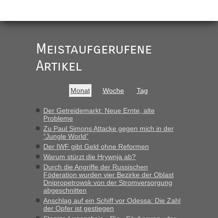
„
Der Link zum Anbieter ist ja da.
Meistaufgerufene
Ist korrekt, aber ich finde man hätte trotzdem im Text gleich
darauf hinweisen können.
Artikel
War aber nicht "böse" gemeint ...
Bis jetzt sind die Tickets auch noch nicht auf der Webseite
buchbar - warum auch immer ...
Monat
Woche
Tag
Hab´s versucht - bekomme aber immer angezeigt "auf dieser
Strecke fahren wir nicht"
Der Getreidemarkt: Neue Ernte, alte
Probleme
Zu Paul Simons Attacke gegen mich in der
“Jungle World”
“
Der IWF gibt Geld ohne Reformen
Warum stürzt die Hrywnja ab?
MHG1023
in
Berichte und Reisetipps • Re: Mit dem Zug in
die Ukraine
Durch die Angriffe der Russischen
Föderation wurden vier Bezirke der Oblast
„Man sollte aber explizit dazu schreiben, daß es ein Zug von
Dnipropetrowsk von der Stromversorgung
LeoExpress ist - und nur auf deren Webseite kann man die
abgeschnitten
Fahrkarten kaufen. Zumindest ist es die erste Umsteigefreie
Anschlag auf ein Schiff vor Odessa: Die Zahl
Verbindung von Deutschland...“
der Opfer ist gestiegen