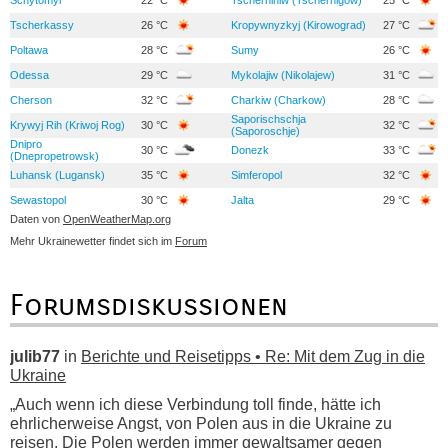
Tscherkassy
26 °C
Kropywnyzkyj (Kirowograd)
27 °C
Poltawa
28 °C
Sumy
26 °C
Odessa
29 °C
Mykolajiw (Nikolajew)
31 °C
Cherson
32 °C
Charkiw (Charkow)
28 °C
Saporischschja
Krywyj Rih (Kriwoj Rog)
30 °C
32 °C
(Saporoschje)
Dnipro
30 °C
Donezk
33 °C
(Dnepropetrowsk)
Luhansk (Lugansk)
35 °C
Simferopol
32 °C
Sewastopol
30 °C
Jalta
29 °C
Daten von
OpenWeatherMap.org
Mehr Ukrainewetter findet sich im
Forum
Forumsdiskussionen
julib77
in
Berichte und Reisetipps • Re: Mit dem Zug in die
Ukraine
„Auch wenn ich diese Verbindung toll finde, hätte ich
ehrlicherweise Angst, von Polen aus in die Ukraine zu
reisen. Die Polen werden immer gewaltsamer gegen