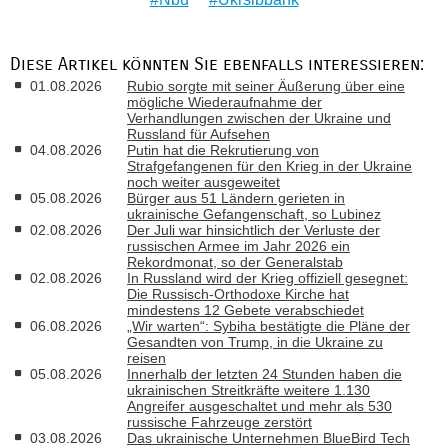
Diese Artikel könnten Sie ebenfalls interessieren:
01.08.2026
Rubio sorgte mit seiner Äußerung über eine
mögliche Wiederaufnahme der
Verhandlungen zwischen der Ukraine und
Russland für Aufsehen
04.08.2026
Putin hat die Rekrutierung von
Strafgefangenen für den Krieg in der Ukraine
noch weiter ausgeweitet
05.08.2026
Bürger aus 51 Ländern gerieten in
ukrainische Gefangenschaft, so Lubinez
02.08.2026
Der Juli war hinsichtlich der Verluste der
russischen Armee im Jahr 2026 ein
Rekordmonat, so der Generalstab
02.08.2026
In Russland wird der Krieg offiziell gesegnet:
Die Russisch-Orthodoxe Kirche hat
mindestens 12 Gebete verabschiedet
06.08.2026
„Wir warten“: Sybiha bestätigte die Pläne der
Gesandten von Trump, in die Ukraine zu
reisen
05.08.2026
Innerhalb der letzten 24 Stunden haben die
ukrainischen Streitkräfte weitere 1.130
Angreifer ausgeschaltet und mehr als 530
russische Fahrzeuge zerstört
03.08.2026
Das ukrainische Unternehmen BlueBird Tech