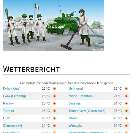
Wetterbericht
Für Details mit dem Mauszeiger über das zugehörige Icon gehen
Kyjiw (Kiew)
23 °C
Ushhorod
28 °C
Lwiw (Lemberg)
25 °C
Iwano-Frankiwsk
27 °C
Rachiw
25 °C
Jassinja
24 °C
Ternopil
25 °C
Tscherniwzi (Czernowitz)
27 °C
Luzk
26 °C
Riwne
25 °C
Chmelnyzkyj
24 °C
Winnyzja
24 °C
Schytomyr
22 °C
Tschernihiw (Tschernigow)
25 °C