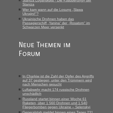
Staniza Luganskaja - Die «Säuberung» der
Staniza
Eric
in
Recht, Visa und Dokumente • Re: Deklaration
gebrauchter Kleidung beim Zoll
Wer kam wann auf die Losung „Slawa
Ukrajini!“?
„Vielen Dank, mit einem Briefchen meiner Frau im Gepäck
Ukrainische Drohnen haben das
gab es keine Probleme“
Passagierschiff „Yanina“ der „Rosatom“ im
Schwarzen Meer versenkt
Anuleb
in
Recht, Visa und Dokumente • Re: Seit Anfang
des Jahres haben die Zollbeamten Verstöße im Wert von
fast 11 Milliarden aufgedeckt
Neue Themen im
„Am besten wäre natürlich, wenn die Frau mit dabei ist.
Forum
Alleinreisende Männer stehen schließlich immer unter
Verdacht.“
Frank
in
Recht, Visa und Dokumente • Re: Seit Anfang des
Jahres haben die Zollbeamten Verstöße im Wert von fast 11
In Charkiw ist die Zahl der Opfer des Angriffs
Milliarden aufgedeckt
auf 37 gestiegen; unter den Trümmern wird
nach Menschen gesucht
„Kein Zoll. Du musst an sich nur sagen dass das privat ist
und du nicht damit handeln willst. So lange das nicht
Luftabwehr macht 174 russische Drohnen
unschädlich
Originalverpackt ist und ersichlich das nicht neu sollte es
Russland startet binnen einer Woche 61
keine Probleme geben“
Raketen, über 1.560 Drohnen und 1.540
Fliegerbomben gegen Ukraine – Selenskyj
Eric
in
Recht, Visa und Dokumente • Deklaration
Generalstab meldet binnen eines Tages 231