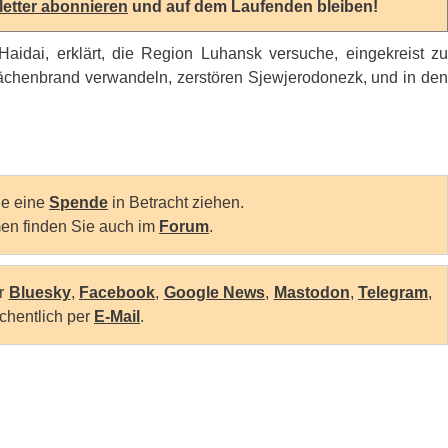
etter abonnieren
und auf dem Laufenden bleiben!
aidai, erklärt, die Region Luhansk versuche, eingekreist zu
lächenbrand verwandeln, zerstören Sjewjerodonezk, und in den
Sie eine
Spende
in Betracht ziehen.
en finden Sie auch im
Forum
.
er
Bluesky
,
Facebook
,
Google News
,
Mastodon
,
Telegram
,
chentlich per
E-Mail
.