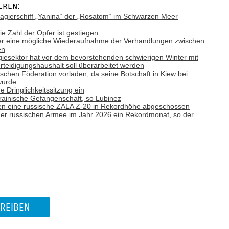
eren:
gierschiff „Yanina“ der „Rosatom“ im Schwarzen Meer
ie Zahl der Opfer ist gestiegen
ber eine mögliche Wiederaufnahme der Verhandlungen zwischen
en
giesektor hat vor dem bevorstehenden schwierigen Winter mit
teidigungshaushalt soll überarbeitet werden
ischen Föderation vorladen, da seine Botschaft in Kiew bei
wurde
e Dringlichkeitssitzung ein
rainische Gefangenschaft, so Lubinez
n eine russische ZALA Z-20 in Rekordhöhe abgeschossen
e der russischen Armee im Jahr 2026 ein Rekordmonat, so der
REIBEN