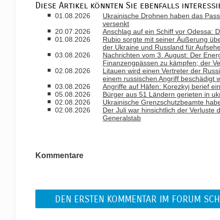
Diese Artikel könnten Sie ebenfalls interessi
01.08.2026
Ukrainische Drohnen haben das Passa
versenkt
20.07.2026
Anschlag auf ein Schiff vor Odessa: D
01.08.2026
Rubio sorgte mit seiner Äußerung ü
der Ukraine und Russland für Aufseh
03.08.2026
Nachrichten vom 3. August: Der Ener
Finanzengpässen zu kämpfen; der Ver
02.08.2026
Litauen wird einen Vertreter der Russ
einem russischen Angriff beschädigt 
03.08.2026
Angriffe auf Häfen: Korezkyj berief ein
05.08.2026
Bürger aus 51 Ländern gerieten in uk
02.08.2026
Ukrainische Grenzschutzbeamte habe
02.08.2026
Der Juli war hinsichtlich der Verlust
Generalstab
Kommentare
DEN ERSTEN KOMMENTAR IM FORUM SCH