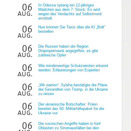
06
In Odessa sprang ein 12-jähriges
Mädchen aus dem 7: Stock: Es wird
aug.
wegen des Verdachts auf Selbstmord
ermittelt
06
Nun können Sie Taxis über die KI „Bolt“
bestellen
aug.
06
Die Russen haben die Region
g
Dnipropetrowsk angegriffen, es gibt
aug.
zahlreiche Opfer
06
Wie minderwertige Schutzwesten erkannt
werden: Erläuterungen von Experten
aug.
06
„Wir warten“: Sybiha bestätigte die Pläne
der Gesandten von Trump, in die Ukraine
aug.
zu reisen
06
Der ukrainische Botschafter: Polen
bereitet das 50: Militärhilfepaket für die
aug.
Ukraine vor
06
Die russischen Angriffe haben in fünf
Oblasten zu Stromausfällen bei den