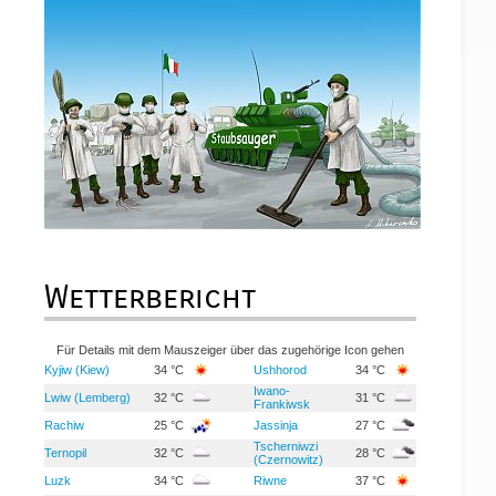
Wetterbericht
Für Details mit dem Mauszeiger über das zugehörige Icon gehen
Kyjiw (Kiew)
34 °C
Ushhorod
34 °C
Iwano-
Lwiw (Lemberg)
32 °C
31 °C
Frankiwsk
Rachiw
25 °C
Jassinja
27 °C
Tscherniwzi
Ternopil
32 °C
28 °C
(Czernowitz)
Luzk
34 °C
Riwne
37 °C