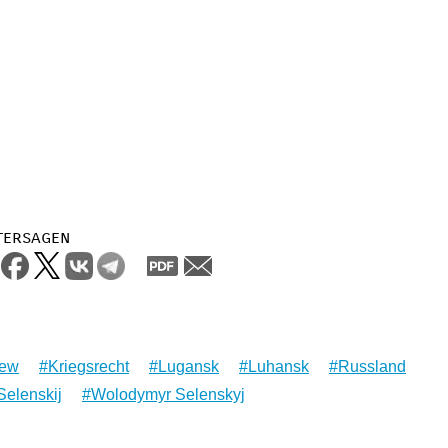
tersagen
iew
Kriegsrecht
Lugansk
Luhansk
Russland
Selenskij
Wolodymyr Selenskyj