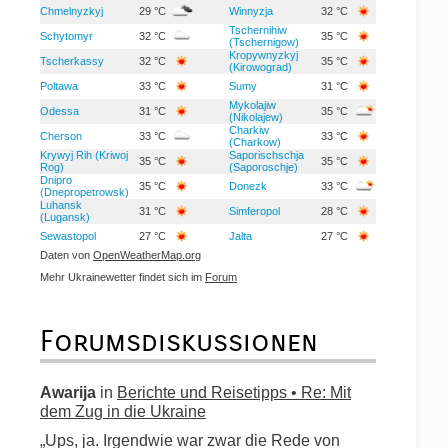
Chmelnyzkyj
29 °C
Winnyzja
32 °C
Tschernihiw
Schytomyr
32 °C
35 °C
(Tschernigow)
Kropywnyzkyj
Tscherkassy
32 °C
35 °C
(Kirowograd)
Poltawa
33 °C
Sumy
31 °C
Mykolajiw
Odessa
31 °C
35 °C
(Nikolajew)
Charkiw
Cherson
33 °C
33 °C
(Charkow)
Krywyj Rih (Kriwoj
Saporischschja
35 °C
35 °C
Rog)
(Saporoschje)
Dnipro
35 °C
Donezk
33 °C
(Dnepropetrowsk)
Luhansk
31 °C
Simferopol
28 °C
(Lugansk)
Sewastopol
27 °C
Jalta
27 °C
Daten von
OpenWeatherMap.org
Mehr Ukrainewetter findet sich im
Forum
Forumsdiskussionen
Awarija
in
Berichte und Reisetipps • Re: Mit
dem Zug in die Ukraine
„Ups, ja. Irgendwie war zwar die Rede von