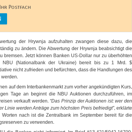
 Ihr Postfach
bwertung der Hrywnja aufzuhalten zwangen diese dazu, die
ständig zu ändern. Die Abwertung der Hrywnja beabsichtigt die
 zu bremsen. Jetzt können Banken US-Dollar nur zu überhöhten
ie
NBU
(Nationalbank der Ukraine) bereit bis zu 1 Mrd. $
iative nicht zufrieden und befürchten, dass die Handlungen des
n werden.
onen auf dem Interbankenmarkt zum vorher angekündigten Kurs,
utigen Tage an beginnt die
NBU
Auktionen durchzuführen, i
reisen verkauft werden.
“Das Prinzip der Auktionen ist: wer den
ter Linie werden Anträge zum höchsten Preis befriedigt”
, erklärte
 Worten nach ist die Zentralbank im September bereit für die
gsreserven zu verwenden.