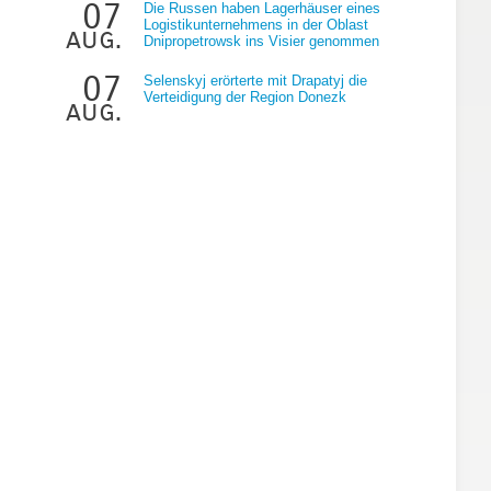
07
Die Russen haben Lagerhäuser eines
Logistikunternehmens in der Oblast
aug.
Dnipropetrowsk ins Visier genommen
07
Selenskyj erörterte mit Drapatyj die
Verteidigung der Region Donezk
aug.
n
r
t
k
s