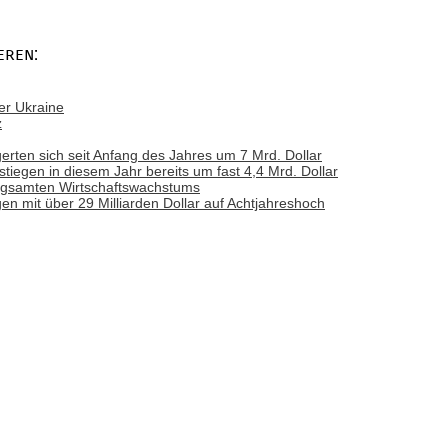
eren:
er Ukraine
z
erten sich seit Anfang des Jahres um 7 Mrd. Dollar
iegen in diesem Jahr bereits um fast 4,4 Mrd. Dollar
angsamten Wirtschaftswachstums
n mit über 29 Milliarden Dollar auf Achtjahreshoch