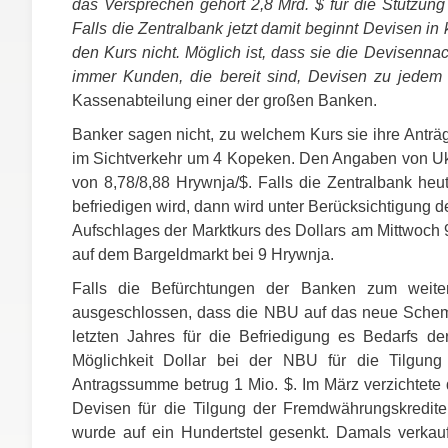
das Versprechen gehört 2,8 Mrd. $ für die Stützung
Falls die Zentralbank jetzt damit beginnt Devisen in
den Kurs nicht. Möglich ist, dass sie die Devisenn
immer Kunden, die bereit sind, Devisen zu jedem 
Kassenabteilung einer der großen Banken.
Banker sagen nicht, zu welchem Kurs sie ihre Anträ
im Sichtverkehr um 4 Kopeken. Den Angaben von Uk
von 8,78/8,88 Hrywnja/$. Falls die Zentralbank he
befriedigen wird, dann wird unter Berücksichtigung
Aufschlages der Marktkurs des Dollars am Mittwoch 9
auf dem Bargeldmarkt bei 9 Hrywnja.
Falls die Befürchtungen der Banken zum weitere
ausgeschlossen, dass die
NBU
auf das neue Schema
letzten Jahres für die Befriedigung es Bedarfs de
Möglichkeit Dollar bei der
NBU
für die Tilgung
Antragssumme betrug 1 Mio. $. Im März verzichtete 
Devisen für die Tilgung der Fremdwährungskredit
wurde auf ein Hundertstel gesenkt. Damals verkau