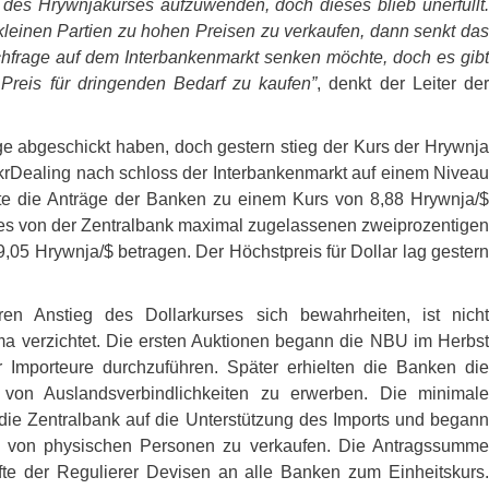
 des Hrywnjakurses aufzuwenden, doch dieses blieb unerfüllt.
 kleinen Partien zu hohen Preisen zu verkaufen, dann senkt das
achfrage auf dem Interbankenmarkt senken möchte, doch es gibt
Preis für dringenden Bedarf zu kaufen”
, denkt der Leiter de
ge abgeschickt haben, doch gestern stieg der Kurs der Hrywnja
rDealing nach schloss der Interbankenmarkt auf einem Niveau
ute die Anträge der Banken zu einem Kurs von 8,88 Hrywnja/$
 des von der Zentralbank maximal zugelassenen zweiprozentigen
,05 Hrywnja/$ betragen. Der Höchstpreis für Dollar lag gestern
n Anstieg des Dollarkurses sich bewahrheiten, ist nicht
 verzichtet. Die ersten Auktionen begann die
NBU
im Herbst
r Importeure durchzuführen. Später erhielten die Banken die
 von Auslandsverbindlichkeiten zu erwerben. Die minimal
die Zentralbank auf die Unterstützung des Imports und begann
e von physischen Personen zu verkaufen. Die Antragssumme
fte der Regulierer Devisen an alle Banken zum Einheitskurs.