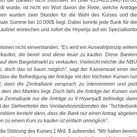
BU
die Banken nicht informiert. Im Brief #13-421/5942-16700,
dt wurde, ist nicht ein Wort davon die Rede, welche Anträge
nken wurden zwei Stunden für die Wahl des Kurses und die
ale Summe bei 10.000$ liegt. Dabei konnte jede Bank für die
aufziel einreichen und sofort die Hrywnja auf ein Spezialkonto
tionen nicht einverstanden.
“Es wird ein Auswahlprinzip wirke
kaufen, die bereit sind diese teuer zu kaufen. Diese Banken
 auf dem Bargeldmarkt zu verkaufen. Vielleicht möchte die
NBU
, doch das ist kaum möglich”
, sagt der Kassenwart einer de
dass die Befriedigung der Anträge mit den höchsten Kursen nur
t, dass die Zentralbank versprach zu intervenieren und jetz
dem des Marktes liegt. Doch falls die Anträge bei Kursen von
e Zentralbank nur die Anträge zu 9 Hrywnja/$ befriedigt, dann
t der Stellvertreter des Vorstandsvorsitzenden der ‘Tochterban
Problem besteht darin, dass die Bank nur einen Antrag abgeben
 zu einem Kurs zu kaufen ist einfach unmöglich”
.
 die Stützung des Kurses 1 Mrd. $ aufwendet.
“Wir haben bereit