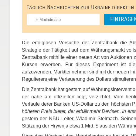
Täglich Nachrichten zur Ukraine direkt in
Die erfolglosen Versuche der Zentralbank die A
Strategie der Tätigkeit auf dem Währungsmarkt voll
Zentralbank mithilfe einer neuen Art von Auktionen
Kursen erwerben. Für dieses Experiment ist d
aufzuwenden. Marktteilnehmer sind mit der neuen Init
Regulierers eine Verteuerung des Dollars stimuliere
Die Zentralbank hat gestern auf Währungsinterventi
der nahe am offiziellen liegt, verzichtet. Vom he
Verlaufe derer Banken US-Dollar zu den höchsten P
höheren Preis bietet, der erhält mehr Devisen. In ers
gestern der
NBU
Leiter, Wladimir Stelmach. Seinen
Stützung der Hrywnja etwa 1 Mrd. $ aus den Währun