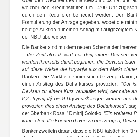
Über den Wechsel des Handelsprinzips hat die
N
welcher den Kreditinstituten um 14:00 Uhr zugesan
durch den Regulierer befriedigt werden. Den Ba
Formulierung der Anträge gegeben, wobei die minim
heutige Auktion nur einen Antrag mit aufgezeigtem K
der
NBU
überweisen.
Die Banker sind mit dem neuen Schema der Interven
– die Zentralbank wird nur denjenigen Devisen ver
werden ihrerseits damit beginnen, die Devisen teuer
auf diese Weise die Hrywnja aus dem Markt ziehen
Banken. Die Marktteilnehmer sind überzeugt davon, 
einen Anstieg des Dollarkurses provoziert.
“Gut is
Devisen zu einem Kurs verkaufen wird, der nahe an 
8,2 Hrywnja/$ bis 9 Hrywnja/$ liegen werden und di
provoziert dies einen Anstieg des Dollarkurses”
, sag
der Sberbank Rossii’ Dmitrij Solotko.
“Ein weiteres 
kann. Und alle Kunden davon zu überzeugen, Devisen
Banker zweifeln daran, dass die
NBU
tatsächlich für