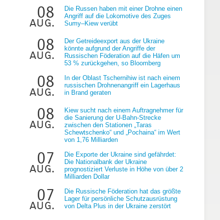
08
Die Russen haben mit einer Drohne einen
Angriff auf die Lokomotive des Zuges
aug.
Sumy–Kiew verübt
08
Der Getreideexport aus der Ukraine
könnte aufgrund der Angriffe der
aug.
Russischen Föderation auf die Häfen um
53 % zurückgehen, so Bloomberg
08
In der Oblast Tschernihiw ist nach einem
russischen Drohnenangriff ein Lagerhaus
aug.
in Brand geraten
08
Kiew sucht nach einem Auftragnehmer für
die Sanierung der U-Bahn-Strecke
aug.
zwischen den Stationen „Taras
Schewtschenko“ und „Pochaina“ im Wert
von 1,76 Milliarden
07
Die Exporte der Ukraine sind gefährdet:
m
Die Nationalbank der Ukraine
aug.
prognostiziert Verluste in Höhe von über 2
Milliarden Dollar
07
Die Russische Föderation hat das größte
Lager für persönliche Schutzausrüstung
aug.
von Delta Plus in der Ukraine zerstört