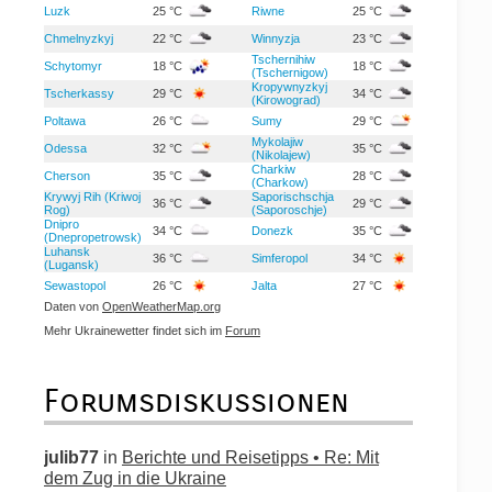
Luzk
25 °C
Riwne
25 °C
Chmelnyzkyj
22 °C
Winnyzja
23 °C
Tschernihiw
Schytomyr
18 °C
18 °C
(Tschernigow)
Kropywnyzkyj
Tscherkassy
29 °C
34 °C
(Kirowograd)
Poltawa
26 °C
Sumy
29 °C
Mykolajiw
Odessa
32 °C
35 °C
(Nikolajew)
Charkiw
Cherson
35 °C
28 °C
(Charkow)
Krywyj Rih (Kriwoj
Saporischschja
36 °C
29 °C
Rog)
(Saporoschje)
Dnipro
34 °C
Donezk
35 °C
(Dnepropetrowsk)
Luhansk
36 °C
Simferopol
34 °C
(Lugansk)
Sewastopol
26 °C
Jalta
27 °C
Daten von
OpenWeatherMap.org
Mehr Ukrainewetter findet sich im
Forum
Forumsdiskussionen
julib77
in
Berichte und Reisetipps • Re: Mit
dem Zug in die Ukraine