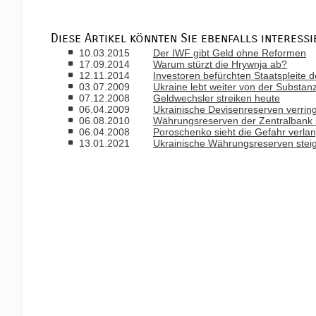
Diese Artikel könnten Sie ebenfalls interessi
10.03.2015
Der IWF gibt Geld ohne Reformen
17.09.2014
Warum stürzt die Hrywnja ab?
12.11.2014
Investoren befürchten Staatspleite d
03.07.2009
Ukraine lebt weiter von der Substan
07.12.2008
Geldwechsler streiken heute
06.04.2009
Ukrainische Devisenreserven verring
06.08.2010
Währungsreserven der Zentralbank st
06.04.2008
Poroschenko sieht die Gefahr verl
13.01.2021
Ukrainische Währungsreserven steige