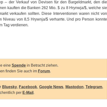
styp – der Verkauf von Devisen für den Bargeldmarkt, den die
onen kauften die Banken 262 Mio. $ zu 8 Hrynwja/$, welche sie
rkt verkaufen sollten. Diese Interventionen waren nicht von
nem Niveau von 8,5 Hrywnja/$ verharrte. Und pro Person konnte
m Tag verdienen.
Sie eine
Spende
in Betracht ziehen.
en finden Sie auch im
Forum
.
er
Bluesky
,
Facebook
,
Google News
,
Mastodon
,
Telegram
,
chentlich per
E-Mail
.