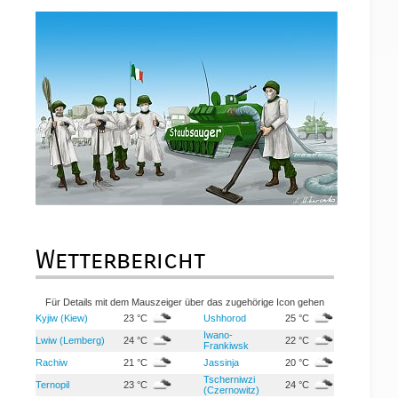
Wetterbericht
Für Details mit dem Mauszeiger über das zugehörige Icon gehen
Kyjiw (Kiew)
23 °C
Ushhorod
25 °C
Iwano-
Lwiw (Lemberg)
24 °C
22 °C
Frankiwsk
Rachiw
21 °C
Jassinja
20 °C
Tscherniwzi
Ternopil
23 °C
24 °C
(Czernowitz)