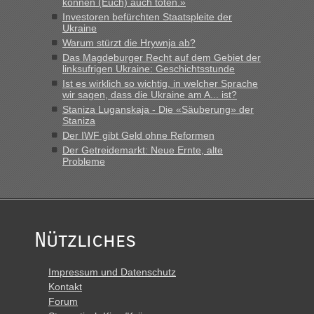
können (Euch) auch töten.»
schnellsten?
Investoren befürchten Staatspleite der
Ukraine
„Derzeit, ist es überall sehr voll an den Grenzen Ukraine/
Polen. Zb. Krakovets 100 PKW ca. 10 h Wartezeit. Wollen
Warum stürzt die Hrywnja ab?
Montag rüber, versuchen es sehr früh.“
Das Magdeburger Recht auf dem Gebiet der
linksufrigen Ukraine: Geschichtsstunde
Ist es wirklich so wichtig, in welcher Sprache
wir sagen, dass die Ukraine am A... ist?
Staniza Luganskaja - Die «Säuberung» der
Staniza
Der IWF gibt Geld ohne Reformen
Der Getreidemarkt: Neue Ernte, alte
Probleme
Nützliches
Impressum und Datenschutz
Kontakt
Forum