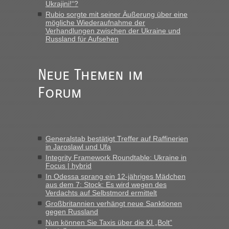
Ukrajini!“?
„Am besten wäre natürlich, wenn die Frau mit dabei ist.
Rubio sorgte mit seiner Äußerung über eine
Alleinreisende Männer stehen schließlich immer unter
mögliche Wiederaufnahme der
Verdacht.“
Verhandlungen zwischen der Ukraine und
Russland für Aufsehen
Frank
in
Recht, Visa und Dokumente • Re: Seit Anfang des
Jahres haben die Zollbeamten Verstöße im Wert von fast 11
Milliarden aufgedeckt
Neue Themen im
„Kein Zoll. Du musst an sich nur sagen dass das privat ist
Forum
und du nicht damit handeln willst. So lange das nicht
Originalverpackt ist und ersichlich das nicht neu sollte es
keine Probleme geben“
Eric
in
Recht, Visa und Dokumente • Deklaration
Generalstab bestätigt Treffer auf Raffinerien
gebrauchter Kleidung beim Zoll
in Jaroslawl und Ufa
„Hallo Leute, ich weiß nicht, ob ich hier richtig bin mit meiner
Integrity Framework Roundtable: Ukraine in
Anfrage. Ich möchte 4 Umzugskartons mit gebrauchter
Focus | hybrid
Straßen Kleidung bei der Einreise in die Ukraine
In Odessa sprang ein 12-jähriges Mädchen
aus dem 7: Stock: Es wird wegen des
mitnehmen. Es ist gebrauchte Kleidung...“
Verdachts auf Selbstmord ermittelt
Großbritannien verhängt neue Sanktionen
lev
in
Berichte und Reisetipps • Re: An welchem
gegen Russland
Grenzübergang zwischen Polen und der Ukraine geht es am
Nun können Sie Taxis über die KI „Bolt“
schnellsten?