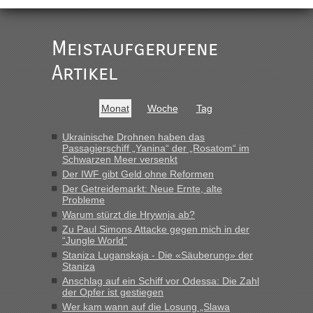
buchbar - warum auch immer ...
Hab´s versucht - bekomme aber immer angezeigt "auf dieser
Strecke fahren wir nicht"
Meistaufgerufene
Artikel
“
MHG1023
in
Berichte und Reisetipps • Re: Mit dem Zug in
Monat
Woche
Tag
die Ukraine
„Man sollte aber explizit dazu schreiben, daß es ein Zug von
Ukrainische Drohnen haben das
Passagierschiff „Yanina“ der „Rosatom“ im
LeoExpress ist - und nur auf deren Webseite kann man die
Schwarzen Meer versenkt
Fahrkarten kaufen. Zumindest ist es die erste Umsteigefreie
Der IWF gibt Geld ohne Reformen
Verbindung von Deutschland...“
Der Getreidemarkt: Neue Ernte, alte
Probleme
Eric
in
Recht, Visa und Dokumente • Re: Deklaration
Warum stürzt die Hrywnja ab?
gebrauchter Kleidung beim Zoll
Zu Paul Simons Attacke gegen mich in der
„Vielen Dank, mit einem Briefchen meiner Frau im Gepäck
“Jungle World”
gab es keine Probleme“
Staniza Luganskaja - Die «Säuberung» der
Staniza
Anuleb
in
Recht, Visa und Dokumente • Re: Seit Anfang
Anschlag auf ein Schiff vor Odessa: Die Zahl
des Jahres haben die Zollbeamten Verstöße im Wert von
der Opfer ist gestiegen
fast 11 Milliarden aufgedeckt
Wer kam wann auf die Losung „Slawa