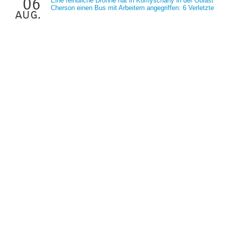
06
Eine feindliche Drohne hat in Komyschany in der Oblast
Cherson einen Bus mit Arbeitern angegriffen: 6 Verletzte
aug.