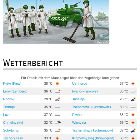
Wetterbericht
Für Details mit dem Mauszeiger über das zugehörige Icon gehen
Kyjiw (Kiew)
38 °C
Ushhorod
37 °C
Lwiw (Lemberg)
36 °C
Iwano-Frankiwsk
35 °C
Rachiw
28 °C
Jassinja
28 °C
Ternopil
35 °C
Tscherniwzi (Czernowitz)
30 °C
Luzk
37 °C
Riwne
38 °C
Chmelnyzkyj
32 °C
Winnyzja
35 °C
Schytomyr
35 °C
Tschernihiw (Tschernigow)
37 °C
Tscherkassy
33 °C
Kropywnyzkyj (Kirowograd)
36 °C