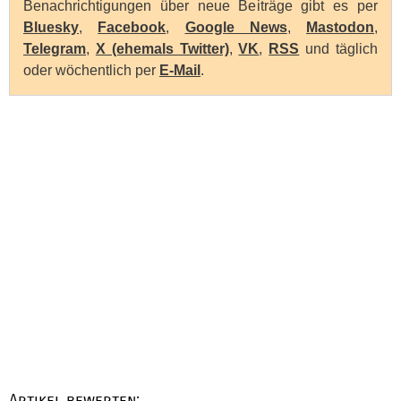
Benachrichtigungen über neue Beiträge gibt es per
Bluesky
,
Facebook
,
Google News
,
Mastodon
,
Telegram
,
X (ehemals Twitter)
,
VK
,
RSS
und täglich
oder wöchentlich per
E-Mail
.
Artikel bewerten: