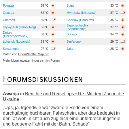
Poltawa
35 °C
Sumy
33 °C
Odessa
32 °C
Mykolajiw (Nikolajew)
37 °C
Cherson
35 °C
Charkiw (Charkow)
35 °C
Saporischschja
Krywyj Rih (Kriwoj Rog)
36 °C
37 °C
(Saporoschje)
Dnipro
36 °C
Donezk
34 °C
(Dnepropetrowsk)
Luhansk (Lugansk)
33 °C
Simferopol
29 °C
Sewastopol
27 °C
Jalta
28 °C
Daten von
OpenWeatherMap.org
Mehr Ukrainewetter findet sich im
Forum
Forumsdiskussionen
Awarija
in
Berichte und Reisetipps • Re: Mit dem Zug in die
Ukraine
„Ups, ja. Irgendwie war zwar die Rede von einem
durchgängig buchbaren Fahrschein, aber das bedeutet in
der Tat wohl nicht auch zugleich eine unterbrechungsfreie
und bequeme Fahrt mit der Bahn. Schade“