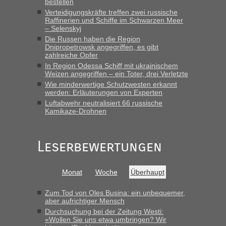
bestellen
„Wir sind mit unserem Wohnmobil, wie geplant am Montag
Verteidigungskräfte treffen zwei russische
15.6. in Krakovets rüber. Sehr zeitig los gegen 5 Uhr in der
Raffinerien und Schiffe im Schwarzen Meer
– Selenskyj
Früh. Mit sehr sehr wenig Verkehr, super bis zur Grenze. Nur
8 PKW vor der Schranke....“
Die Russen haben die Region
Dnipropetrowsk angegriffen, es gibt
zahlreiche Opfer
Frank
in
Berichte und Reisetipps • Re: An welchem
In Region Odessa Schiff mit ukrainischem
Grenzübergang zwischen Polen und der Ukraine geht es am
Weizen angegriffen – ein Toter, drei Verletzte
schnellsten?
Wie minderwertige Schutzwesten erkannt
„Gestern 6 Stunden warten vor der Grenze Richtung Polen
werden: Erläuterungen von Experten
in Krakowez mit dem Kleinbus. Abfertigung ging dann
Luftabwehr neutralisiert 66 russische
Kamikaze-Drohnen
schnell da auch Passagiere mit EU-Pass dabei waren“
Bernd D-UA
in
Berichte und Reisetipps • Re: An welchem
Grenzübergang zwischen Polen und der Ukraine geht es am
Leserbewertungen
schnellsten?
„Bin am Montag 15.6.26 um 8 Uhr in Urgyniw ausgereist,
Monat
Woche
Überhaupt
das erste Mal an einem Montagmorgen ca. 15 Fahrzeuge
vor mir, bin sonst der Erste oder Zweite, egal, nach ca 20
Zum Tod von Oles Busina: ein unbequemer,
Minuten wurde dann die nächste Welle...“
aber aufrichtiger Mensch
Durchsuchung bei der Zeitung Westi:
lev
in
Berichte und Reisetipps • Re: An welchem
«Wollen Sie uns etwa umbringen? Wir
Grenzübergang zwischen Polen und der Ukraine geht es am