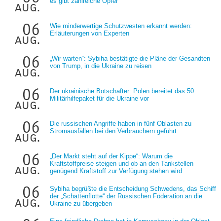
es gibt zahlreiche Opfer
aug.
06
Wie minderwertige Schutzwesten erkannt werden:
Erläuterungen von Experten
aug.
06
„Wir warten“: Sybiha bestätigte die Pläne der Gesandten
von Trump, in die Ukraine zu reisen
aug.
06
Der ukrainische Botschafter: Polen bereitet das 50:
Militärhilfepaket für die Ukraine vor
aug.
06
Die russischen Angriffe haben in fünf Oblasten zu
Stromausfällen bei den Verbrauchern geführt
aug.
06
„Der Markt steht auf der Kippe“: Warum die
Kraftstoffpreise steigen und ob an den Tankstellen
aug.
genügend Kraftstoff zur Verfügung stehen wird
06
Sybiha begrüßte die Entscheidung Schwedens, das Schiff
der „Schattenflotte“ der Russischen Föderation an die
aug.
Ukraine zu übergeben