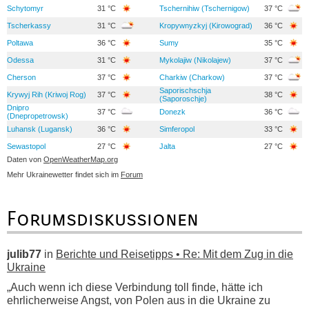
Schytomyr
31 °C
Tschernihiw (Tschernigow)
37 °C
Tscherkassy
31 °C
Kropywnyzkyj (Kirowograd)
36 °C
Poltawa
36 °C
Sumy
35 °C
Odessa
31 °C
Mykolajiw (Nikolajew)
37 °C
Cherson
37 °C
Charkiw (Charkow)
37 °C
Saporischschja
Krywyj Rih (Kriwoj Rog)
37 °C
38 °C
(Saporoschje)
Dnipro
37 °C
Donezk
36 °C
(Dnepropetrowsk)
Luhansk (Lugansk)
36 °C
Simferopol
33 °C
Sewastopol
27 °C
Jalta
27 °C
Daten von
OpenWeatherMap.org
Mehr Ukrainewetter findet sich im
Forum
Forumsdiskussionen
julib77
in
Berichte und Reisetipps • Re: Mit dem Zug in die
Ukraine
„Auch wenn ich diese Verbindung toll finde, hätte ich
ehrlicherweise Angst, von Polen aus in die Ukraine zu