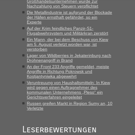
Großhandelsunternehmen wurde zur
gebrauchter Kleidung beim Zoll
Nachzahlung von Steuern verpflichtet
Die Metallindustrie ist aufgrund der Blockade
„Hallo Leute, ich weiß nicht, ob ich hier richtig bin mit meiner
der Häfen ernsthaft gefährdet, so ein
Anfrage. Ich möchte 4 Umzugskartons mit gebrauchter
Experte
Straßen Kleidung bei der Einreise in die Ukraine
Auf der Krim feindliches Panzir-S1-
mitnehmen. Es ist gebrauchte Kleidung...“
Flugabwehrsystem und Militärkran zerstört
Ein Mann, der bei dem Beschuss von Kiew
lev
in
Berichte und Reisetipps • Re: An welchem
am 5. August verletzt worden war, ist
Grenzübergang zwischen Polen und der Ukraine geht es am
verstorben
schnellsten?
Lager von Wildberries in Jekaterinburg nach
Drohnenangriff in Brand
„Wir sind mit unserem Wohnmobil, wie geplant am Montag
An der Front 233 Angriffe gemeldet, meiste
15.6. in Krakovets rüber. Sehr zeitig los gegen 5 Uhr in der
Angriffe in Richtung Pokrowsk und
Früh. Mit sehr sehr wenig Verkehr, super bis zur Grenze. Nur
Kostjantyniwka abgewehrt
8 PKW vor der Schranke....“
Veruntreuung von Haushaltsmitteln: In Kiew
wird gegen einen Auftragnehmer des
Frank
in
Berichte und Reisetipps • Re: An welchem
kommunalen Unternehmens „Pleso“ ein
Grenzübergang zwischen Polen und der Ukraine geht es am
Gerichtsverfahren eingeleitet
schnellsten?
Russen greifen Markt in Region Sumy an, 10
Verletzte
„Gestern 6 Stunden warten vor der Grenze Richtung Polen
in Krakowez mit dem Kleinbus. Abfertigung ging dann
schnell da auch Passagiere mit EU-Pass dabei waren“
Leserbewertungen
Bernd D-UA
in
Berichte und Reisetipps • Re: An welchem