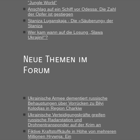
“Jungle World”
Anschlag auf ein Schiff vor Odessa: Die Zahl
Eric
in
Recht, Visa und Dokumente • Re: Deklaration
der Opfer ist gestiegen
gebrauchter Kleidung beim Zoll
Staniza Luganskaja - Die «Säuberung» der
„Vielen Dank, mit einem Briefchen meiner Frau im Gepäck
Staniza
gab es keine Probleme“
Wer kam wann auf die Losung „Slawa
Ukrajini!“?
Anuleb
in
Recht, Visa und Dokumente • Re: Seit Anfang
des Jahres haben die Zollbeamten Verstöße im Wert von
fast 11 Milliarden aufgedeckt
Neue Themen im
„Am besten wäre natürlich, wenn die Frau mit dabei ist.
Forum
Alleinreisende Männer stehen schließlich immer unter
Verdacht.“
Frank
in
Recht, Visa und Dokumente • Re: Seit Anfang des
Jahres haben die Zollbeamten Verstöße im Wert von fast 11
Ukrainische Armee dementiert russische
Milliarden aufgedeckt
Behauptungen über Vorrücken zu Bilyj
Kolodjas in Region Charkiw
„Kein Zoll. Du musst an sich nur sagen dass das privat ist
und du nicht damit handeln willst. So lange das nicht
Ukrainische Verteidigungskräfte greifen
russische Radarstation und
Originalverpackt ist und ersichlich das nicht neu sollte es
Drohnentransponder auf der Krim an
keine Probleme geben“
Fiktive Kraftstoffkäufe in Höhe von mehreren
Millionen Hrywnja: Ein
Eric
in
Recht, Visa und Dokumente • Deklaration