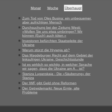
Grenzübergang zwischen Polen und der Ukraine geht es am
Monat
Woche
Überhaupt
schnellsten?
„Bin am Montag 15.6.26 um 8 Uhr in Urgyniw ausgereist,
Zum Tod von Oles Busina: ein unbequemer,
das erste Mal an einem Montagmorgen ca. 15 Fahrzeuge
aber aufrichtiger Mensch
vor mir, bin sonst der Erste oder Zweite, egal, nach ca 20
Durchsuchung bei der Zeitung Westi:
Minuten wurde dann die nächste Welle...“
«Wollen Sie uns etwa umbringen? Wir
können (Euch) auch töten.»
lev
in
Berichte und Reisetipps • Re: An welchem
Investoren befürchten Staatspleite der
Ukraine
Grenzübergang zwischen Polen und der Ukraine geht es am
schnellsten?
Warum stürzt die Hrywnja ab?
Das Magdeburger Recht auf dem Gebiet der
„Derzeit, ist es überall sehr voll an den Grenzen Ukraine/
linksufrigen Ukraine: Geschichtsstunde
Polen. Zb. Krakovets 100 PKW ca. 10 h Wartezeit. Wollen
Ist es wirklich so wichtig, in welcher Sprache
Montag rüber, versuchen es sehr früh.“
wir sagen, dass die Ukraine am A... ist?
Staniza Luganskaja - Die «Säuberung» der
Staniza
Der IWF gibt Geld ohne Reformen
Der Getreidemarkt: Neue Ernte, alte
Probleme