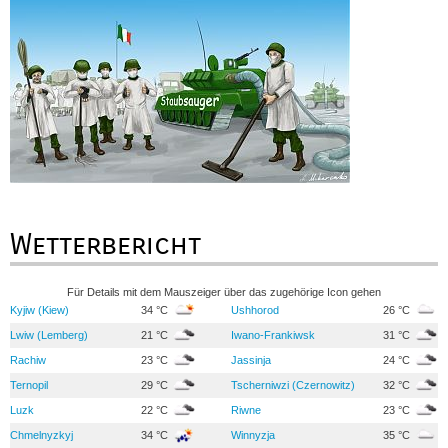
Wetterbericht
Für Details mit dem Mauszeiger über das zugehörige Icon gehen
Kyjiw (Kiew)
34 °C
Ushhorod
26 °C
Lwiw (Lemberg)
21 °C
Iwano-Frankiwsk
31 °C
Rachiw
23 °C
Jassinja
24 °C
Ternopil
29 °C
Tscherniwzi (Czernowitz)
32 °C
Luzk
22 °C
Riwne
23 °C
Chmelnyzkyj
34 °C
Winnyzja
35 °C