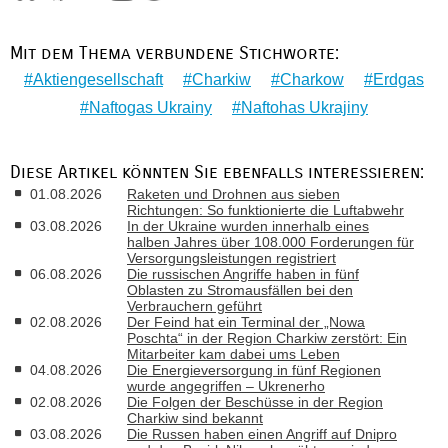
Mit dem Thema verbundene Stichworte:
Aktiengesellschaft
Charkiw
Charkow
Erdgas
Naftogas Ukrainy
Naftohas Ukrajiny
Diese Artikel könnten Sie ebenfalls interessieren:
01.08.2026
Raketen und Drohnen aus sieben
Richtungen: So funktionierte die Luftabwehr
03.08.2026
In der Ukraine wurden innerhalb eines
halben Jahres über 108.000 Forderungen für
Versorgungsleistungen registriert
06.08.2026
Die russischen Angriffe haben in fünf
Oblasten zu Stromausfällen bei den
Verbrauchern geführt
02.08.2026
Der Feind hat ein Terminal der „Nowa
Poschta“ in der Region Charkiw zerstört: Ein
Mitarbeiter kam dabei ums Leben
04.08.2026
Die Energieversorgung in fünf Regionen
wurde angegriffen – Ukrenerho
02.08.2026
Die Folgen der Beschüsse in der Region
Charkiw sind bekannt
03.08.2026
Die Russen haben einen Angriff auf Dnipro