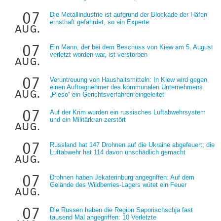
07
Die Metallindustrie ist aufgrund der Blockade der Häfen
ernsthaft gefährdet, so ein Experte
aug.
07
Ein Mann, der bei dem Beschuss von Kiew am 5. August
verletzt worden war, ist verstorben
aug.
07
Veruntreuung von Haushaltsmitteln: In Kiew wird gegen
einen Auftragnehmer des kommunalen Unternehmens
aug.
„Pleso“ ein Gerichtsverfahren eingeleitet
07
Auf der Krim wurden ein russisches Luftabwehrsystem
und ein Militärkran zerstört
aug.
07
Russland hat 147 Drohnen auf die Ukraine abgefeuert; die
Luftabwehr hat 114 davon unschädlich gemacht
aug.
07
Drohnen haben Jekaterinburg angegriffen: Auf dem
Gelände des Wildberries-Lagers wütet ein Feuer
aug.
07
Die Russen haben die Region Saporischschja fast
tausend Mal angegriffen: 10 Verletzte