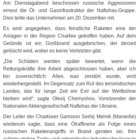
Am Dienstagabend beschossen russische Aggressoren
erneut die Öl- und Gasinfrastruktur der Naftohas-Gruppe.
Dies teilte das Unternehmen am 20. Dezember mit.
Es wird angegeben, dass feindliche Raketen eine der
Anlagen in der Region Charkiw getroffen haben. Auf dem
Gelände ist ein Großbrand ausgebrochen, der derzeit
gelöscht wird, wobei es keine Verletzten gibt.
„Die Schäden werden später bewertet, wenn die
Rettungskräfte ihre Arbeit abgeschlossen haben, aber ich
bin zuversichtlich: Alles, was zerstört wurde, wird
wiederhergestellt. Im Gegensatz zum Ruf des terroristischen
Landes, das für lange Zeit ein Exil auf der Weltbühne
bleiben wird“, sagte Olexij Chernyshov, Vorsitzender der
Nationalen Aktiengesellschaft Naftohas der Ukraine.
Der Leiter der Charkiwer Garnison Serhij Melnik (Marseille)
wiederum sagte, dass eine Ölraffinerie als Folge eines
russischen Raketenangriffs in Brand geraten sei. Ihm
zufolge stehen Tanks und unterirdische Industrieabwässer in