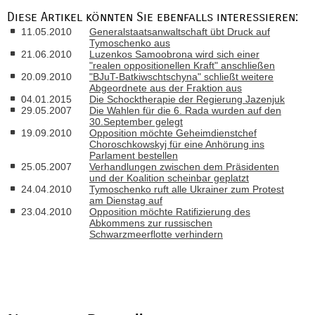
Diese Artikel könnten Sie ebenfalls interessieren:
11.05.2010
Generalstaatsanwaltschaft übt Druck auf
Tymoschenko aus
21.06.2010
Luzenkos Samoobrona wird sich einer
"realen oppositionellen Kraft" anschließen
20.09.2010
"BJuT-Batkiwschtschyna" schließt weitere
Abgeordnete aus der Fraktion aus
04.01.2015
Die Schocktherapie der Regierung Jazenjuk
29.05.2007
Die Wahlen für die 6. Rada wurden auf den
30.September gelegt
19.09.2010
Opposition möchte Geheimdienstchef
Choroschkowskyj für eine Anhörung ins
Parlament bestellen
25.05.2007
Verhandlungen zwischen dem Präsidenten
und der Koalition scheinbar geplatzt
24.04.2010
Tymoschenko ruft alle Ukrainer zum Protest
am Dienstag auf
23.04.2010
Opposition möchte Ratifizierung des
Abkommens zur russischen
Schwarzmeerflotte verhindern