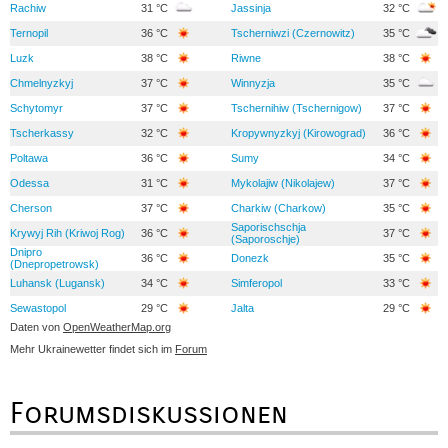
Rachiw
31 °C
Jassinja
32 °C
Ternopil
36 °C
Tscherniwzi (Czernowitz)
35 °C
Luzk
38 °C
Riwne
38 °C
Chmelnyzkyj
37 °C
Winnyzja
35 °C
Schytomyr
37 °C
Tschernihiw (Tschernigow)
37 °C
Tscherkassy
32 °C
Kropywnyzkyj (Kirowograd)
36 °C
Poltawa
36 °C
Sumy
34 °C
Odessa
31 °C
Mykolajiw (Nikolajew)
37 °C
Cherson
37 °C
Charkiw (Charkow)
35 °C
Saporischschja
Krywyj Rih (Kriwoj Rog)
36 °C
37 °C
(Saporoschje)
Dnipro
36 °C
Donezk
35 °C
(Dnepropetrowsk)
Luhansk (Lugansk)
34 °C
Simferopol
33 °C
Sewastopol
29 °C
Jalta
29 °C
Daten von
OpenWeatherMap.org
Mehr Ukrainewetter findet sich im
Forum
Forumsdiskussionen