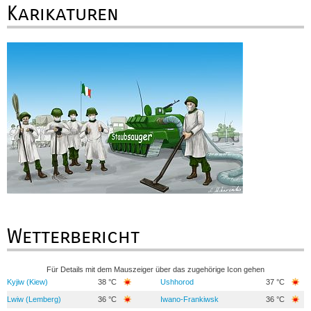
Karikaturen
Wetterbericht
Für Details mit dem Mauszeiger über das zugehörige Icon gehen
Kyjiw (Kiew)
38 °C
Ushhorod
37 °C
Lwiw (Lemberg)
36 °C
Iwano-Frankiwsk
36 °C