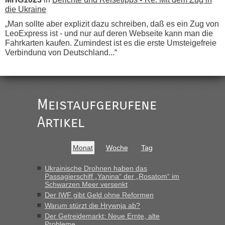
die Ukraine
„Man sollte aber explizit dazu schreiben, daß es ein Zug von
LeoExpress ist - und nur auf deren Webseite kann man die
Fahrkarten kaufen. Zumindest ist es die erste Umsteigefreie
Verbindung von Deutschland...“
Eric
in
Recht, Visa und Dokumente • Re: Deklaration
gebrauchter Kleidung beim Zoll
„Vielen Dank, mit einem Briefchen meiner Frau im Gepäck
Meistaufgerufene
gab es keine Probleme“
Artikel
Anuleb
in
Recht, Visa und Dokumente • Re: Seit Anfang
des Jahres haben die Zollbeamten Verstöße im Wert von
fast 11 Milliarden aufgedeckt
Monat
Woche
Tag
„Am besten wäre natürlich, wenn die Frau mit dabei ist.
Alleinreisende Männer stehen schließlich immer unter
Ukrainische Drohnen haben das
Passagierschiff „Yanina“ der „Rosatom“ im
Verdacht.“
Schwarzen Meer versenkt
Der IWF gibt Geld ohne Reformen
Frank
in
Recht, Visa und Dokumente • Re: Seit Anfang des
Warum stürzt die Hrywnja ab?
Jahres haben die Zollbeamten Verstöße im Wert von fast 11
Der Getreidemarkt: Neue Ernte, alte
Milliarden aufgedeckt
Probleme