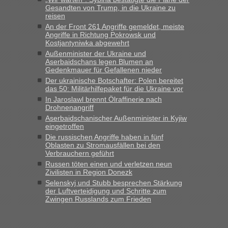
schnellsten?
Gesandten von Trump, in die Ukraine zu
reisen
„Gestern 6 Stunden warten vor der Grenze Richtung Polen
An der Front 261 Angriffe gemeldet, meiste
in Krakowez mit dem Kleinbus. Abfertigung ging dann
Angriffe in Richtung Pokrowsk und
schnell da auch Passagiere mit EU-Pass dabei waren“
Kostjantyniwka abgewehrt
Außenminister der Ukraine und
Bernd D-UA
in
Berichte und Reisetipps • Re: An welchem
Aserbaidschans legen Blumen an
Grenzübergang zwischen Polen und der Ukraine geht es am
Gedenkmauer für Gefallenen nieder
schnellsten?
Der ukrainische Botschafter: Polen bereitet
das 50: Militärhilfepaket für die Ukraine vor
„Bin am Montag 15.6.26 um 8 Uhr in Urgyniw ausgereist,
In Jaroslawl brennt Ölraffinerie nach
das erste Mal an einem Montagmorgen ca. 15 Fahrzeuge
Drohnenangriff
vor mir, bin sonst der Erste oder Zweite, egal, nach ca 20
Aserbaidschanischer Außenminister in Kyjiw
Minuten wurde dann die nächste Welle...“
eingetroffen
Die russischen Angriffe haben in fünf
lev
in
Berichte und Reisetipps • Re: An welchem
Oblasten zu Stromausfällen bei den
Grenzübergang zwischen Polen und der Ukraine geht es am
Verbrauchern geführt
schnellsten?
Russen töten einen und verletzen neun
Zivilisten in Region Donezk
„Derzeit, ist es überall sehr voll an den Grenzen Ukraine/
Selenskyj und Stubb besprechen Stärkung
Polen. Zb. Krakovets 100 PKW ca. 10 h Wartezeit. Wollen
der Luftverteidigung und Schritte zum
Montag rüber, versuchen es sehr früh.“
Zwingen Russlands zum Frieden