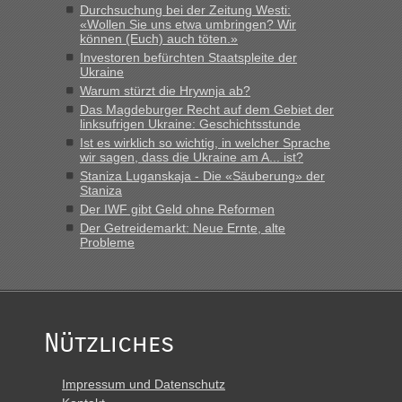
schnellsten?
Durchsuchung bei der Zeitung Westi:
«Wollen Sie uns etwa umbringen? Wir
„Bin am Montag 15.6.26 um 8 Uhr in Urgyniw ausgereist,
können (Euch) auch töten.»
das erste Mal an einem Montagmorgen ca. 15 Fahrzeuge
Investoren befürchten Staatspleite der
vor mir, bin sonst der Erste oder Zweite, egal, nach ca 20
Ukraine
Minuten wurde dann die nächste Welle...“
Warum stürzt die Hrywnja ab?
Das Magdeburger Recht auf dem Gebiet der
lev
in
Berichte und Reisetipps • Re: An welchem
linksufrigen Ukraine: Geschichtsstunde
Grenzübergang zwischen Polen und der Ukraine geht es am
Ist es wirklich so wichtig, in welcher Sprache
schnellsten?
wir sagen, dass die Ukraine am A... ist?
„Derzeit, ist es überall sehr voll an den Grenzen Ukraine/
Staniza Luganskaja - Die «Säuberung» der
Staniza
Polen. Zb. Krakovets 100 PKW ca. 10 h Wartezeit. Wollen
Montag rüber, versuchen es sehr früh.“
Der IWF gibt Geld ohne Reformen
Der Getreidemarkt: Neue Ernte, alte
Probleme
Nützliches
Impressum und Datenschutz