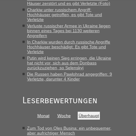
„Hallo Leute, ich weiß nicht, ob ich hier richtig bin mit meiner
Häuser zerstört und es gibt Verletzte (Foto)
Anfrage. Ich möchte 4 Umzugskartons mit gebrauchter
Charkiw unter russischem Angriff:
Straßen Kleidung bei der Einreise in die Ukraine
Hochhäuser getroffen, es gibt Tote und
Verletzte
mitnehmen. Es ist gebrauchte Kleidung...“
Verluste russischer Armee in Ukraine liegen
binnen eines Tages bei 1130 weiteren
lev
in
Berichte und Reisetipps • Re: An welchem
Angreifern
Grenzübergang zwischen Polen und der Ukraine geht es am
In Charkiw wurden durch russische Angriffe
schnellsten?
Hochhäuser beschädigt: Es gibt Tote und
Verletzte
„Wir sind mit unserem Wohnmobil, wie geplant am Montag
15.6. in Krakovets rüber. Sehr zeitig los gegen 5 Uhr in der
Putin wird keinen Sieg erringen, die Ukraine
hat nicht vor, sich aus dem Donbass
Früh. Mit sehr sehr wenig Verkehr, super bis zur Grenze. Nur
zurückzuziehen, so Selenskyj
8 PKW vor der Schranke....“
Die Russen haben Pawlohrad angegriffen: 9
Verletzte, darunter 4 Kinder
Frank
in
Berichte und Reisetipps • Re: An welchem
Grenzübergang zwischen Polen und der Ukraine geht es am
schnellsten?
Leserbewertungen
„Gestern 6 Stunden warten vor der Grenze Richtung Polen
in Krakowez mit dem Kleinbus. Abfertigung ging dann
schnell da auch Passagiere mit EU-Pass dabei waren“
Monat
Woche
Überhaupt
Bernd D-UA
in
Berichte und Reisetipps • Re: An welchem
Zum Tod von Oles Busina: ein unbequemer,
Grenzübergang zwischen Polen und der Ukraine geht es am
aber aufrichtiger Mensch