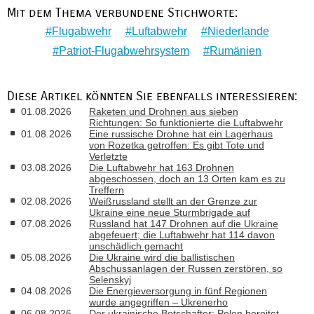
Mit dem Thema verbundene Stichworte:
Flugabwehr
Luftabwehr
Niederlande
Patriot-Flugabwehrsystem
Rumänien
Diese Artikel könnten Sie ebenfalls interessieren:
01.08.2026
Raketen und Drohnen aus sieben
Richtungen: So funktionierte die Luftabwehr
01.08.2026
Eine russische Drohne hat ein Lagerhaus
von Rozetka getroffen: Es gibt Tote und
Verletzte
03.08.2026
Die Luftabwehr hat 163 Drohnen
abgeschossen, doch an 13 Orten kam es zu
Treffern
02.08.2026
Weißrussland stellt an der Grenze zur
Ukraine eine neue Sturmbrigade auf
07.08.2026
Russland hat 147 Drohnen auf die Ukraine
abgefeuert; die Luftabwehr hat 114 davon
unschädlich gemacht
05.08.2026
Die Ukraine wird die ballistischen
Abschussanlagen der Russen zerstören, so
Selenskyj
04.08.2026
Die Energieversorgung in fünf Regionen
wurde angegriffen – Ukrenerho
06.08.2026
Der ukrainische Botschafter: Polen bereitet