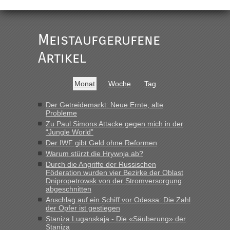
Der Link zum Anbieter ist ja da.
Meistaufgerufene
Ist korrekt, aber ich finde man hätte trotzdem im Text gleich
darauf hinweisen können.
Artikel
War aber nicht "böse" gemeint ...
Bis jetzt sind die Tickets auch noch nicht auf der Webseite
buchbar - warum auch immer ...
Monat
Woche
Tag
Hab´s versucht - bekomme aber immer angezeigt "auf dieser
Strecke fahren wir nicht"
Der Getreidemarkt: Neue Ernte, alte
Probleme
Zu Paul Simons Attacke gegen mich in der
“Jungle World”
“
Der IWF gibt Geld ohne Reformen
Warum stürzt die Hrywnja ab?
MHG1023
in
Berichte und Reisetipps • Re: Mit dem Zug in
die Ukraine
Durch die Angriffe der Russischen
Föderation wurden vier Bezirke der Oblast
„Man sollte aber explizit dazu schreiben, daß es ein Zug von
Dnipropetrowsk von der Stromversorgung
LeoExpress ist - und nur auf deren Webseite kann man die
abgeschnitten
Fahrkarten kaufen. Zumindest ist es die erste Umsteigefreie
Anschlag auf ein Schiff vor Odessa: Die Zahl
Verbindung von Deutschland...“
der Opfer ist gestiegen
Staniza Luganskaja - Die «Säuberung» der
Staniza
Eric
in
Recht, Visa und Dokumente • Re: Deklaration