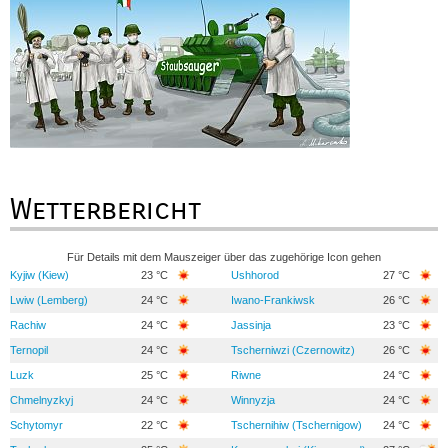
Wetterbericht
Für Details mit dem Mauszeiger über das zugehörige Icon gehen
Kyjiw (Kiew)
23 °C
Ushhorod
27 °C
Lwiw (Lemberg)
24 °C
Iwano-Frankiwsk
26 °C
Rachiw
24 °C
Jassinja
23 °C
Ternopil
24 °C
Tscherniwzi (Czernowitz)
26 °C
Luzk
25 °C
Riwne
24 °C
Chmelnyzkyj
24 °C
Winnyzja
24 °C
Schytomyr
22 °C
Tschernihiw (Tschernigow)
24 °C