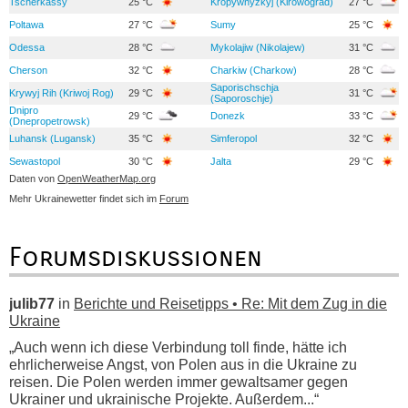
Tscherkassy
25 °C
Kropywnyzkyj (Kirowograd)
27 °C
Poltawa
27 °C
Sumy
25 °C
Odessa
28 °C
Mykolajiw (Nikolajew)
31 °C
Cherson
32 °C
Charkiw (Charkow)
28 °C
Saporischschja
Krywyj Rih (Kriwoj Rog)
29 °C
31 °C
(Saporoschje)
Dnipro
29 °C
Donezk
33 °C
(Dnepropetrowsk)
Luhansk (Lugansk)
35 °C
Simferopol
32 °C
Sewastopol
30 °C
Jalta
29 °C
Daten von
OpenWeatherMap.org
Mehr Ukrainewetter findet sich im
Forum
Forumsdiskussionen
julib77
in
Berichte und Reisetipps • Re: Mit dem Zug in die
Ukraine
„Auch wenn ich diese Verbindung toll finde, hätte ich
ehrlicherweise Angst, von Polen aus in die Ukraine zu
reisen. Die Polen werden immer gewaltsamer gegen
Ukrainer und ukrainische Projekte. Außerdem...“