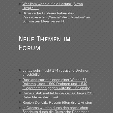
gebrauchter Kleidung beim Zoll
Wer kam wann auf die Losung „Slawa
Ukrajini!“?
„Vielen Dank, mit einem Briefchen meiner Frau im Gepäck
Ukrainische Drohnen haben das
gab es keine Probleme“
Passagierschiff „Yanina“ der „Rosatom“ im
Schwarzen Meer versenkt
Anuleb
in
Recht, Visa und Dokumente • Re: Seit Anfang
des Jahres haben die Zollbeamten Verstöße im Wert von
fast 11 Milliarden aufgedeckt
Neue Themen im
„Am besten wäre natürlich, wenn die Frau mit dabei ist.
Forum
Alleinreisende Männer stehen schließlich immer unter
Verdacht.“
Frank
in
Recht, Visa und Dokumente • Re: Seit Anfang des
Jahres haben die Zollbeamten Verstöße im Wert von fast 11
Luftabwehr macht 174 russische Drohnen
Milliarden aufgedeckt
unschädlich
„Kein Zoll. Du musst an sich nur sagen dass das privat ist
Russland startet binnen einer Woche 61
und du nicht damit handeln willst. So lange das nicht
Raketen, über 1.560 Drohnen und 1.540
Fliegerbomben gegen Ukraine – Selenskyj
Originalverpackt ist und ersichlich das nicht neu sollte es
Generalstab meldet binnen eines Tages 231
keine Probleme geben“
Gefechte an der Front
Region Donezk: Russen töten drei Zivilisten
Eric
in
Recht, Visa und Dokumente • Deklaration
In Odessa wurden durch den nächtlichen
gebrauchter Kleidung beim Zoll
Beschuss durch die Russische Föderation