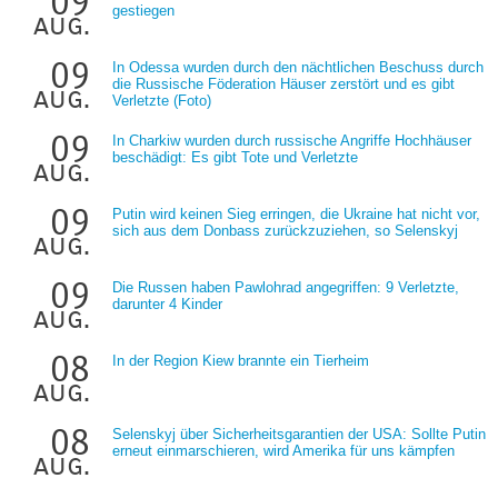
09
gestiegen
aug.
09
In Odessa wurden durch den nächtlichen Beschuss durch
die Russische Föderation Häuser zerstört und es gibt
aug.
Verletzte (Foto)
09
In Charkiw wurden durch russische Angriffe Hochhäuser
beschädigt: Es gibt Tote und Verletzte
aug.
09
Putin wird keinen Sieg erringen, die Ukraine hat nicht vor,
sich aus dem Donbass zurückzuziehen, so Selenskyj
aug.
09
Die Russen haben Pawlohrad angegriffen: 9 Verletzte,
darunter 4 Kinder
aug.
08
In der Region Kiew brannte ein Tierheim
aug.
08
Selenskyj über Sicherheitsgarantien der USA: Sollte Putin
erneut einmarschieren, wird Amerika für uns kämpfen
aug.