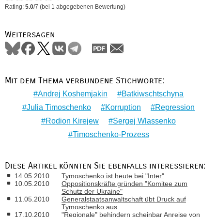
Rating:
5.0
/
7
(bei
1
abgegebenen Bewertung)
Weitersagen
Mit dem Thema verbundene Stichworte:
Andrej Koshemjakin
Batkiwschtschyna
Julia Timoschenko
Korruption
Repression
Rodion Kirejew
Sergej Wlassenko
Timoschenko-Prozess
Diese Artikel könnten Sie ebenfalls interessieren:
14.05.2010
Tymoschenko ist heute bei "Inter"
10.05.2010
Oppositionskräfte gründen "Komitee zum
Schutz der Ukraine"
11.05.2010
Generalstaatsanwaltschaft übt Druck auf
Tymoschenko aus
17.10.2010
"Regionale" behindern scheinbar Anreise von