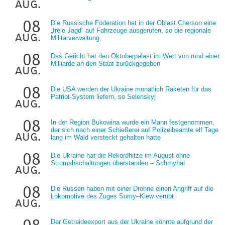
aug.
08
Die Russische Föderation hat in der Oblast Cherson eine
„freie Jagd“ auf Fahrzeuge ausgerufen, so die regionale
aug.
Militärverwaltung
08
Das Gericht hat den Oktoberpalast im Wert von rund einer
Milliarde an den Staat zurückgegeben
aug.
08
Die USA werden der Ukraine monatlich Raketen für das
Patriot-System liefern, so Selenskyj
aug.
08
In der Region Bukowina wurde ein Mann festgenommen,
der sich nach einer Schießerei auf Polizeibeamte elf Tage
aug.
lang im Wald versteckt gehalten hatte
08
Die Ukraine hat die Rekordhitze im August ohne
Stromabschaltungen überstanden – Schmyhal
aug.
08
Die Russen haben mit einer Drohne einen Angriff auf die
Lokomotive des Zuges Sumy–Kiew verübt
aug.
Der Getreideexport aus der Ukraine könnte aufgrund der