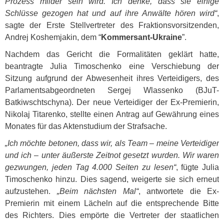
Prozess milder sein wird. Ich denke, dass sie einige
Schlüsse gezogen hat und auf ihre Anwälte hören wird“
,
sagte der Erste Stellvertreter des Fraktionsvorsitzenden,
Andrej Koshemjakin, dem “
Kommersant-Ukraine
”.
Nachdem das Gericht die Formalitäten geklärt hatte,
beantragte Julia Timoschenko eine Verschiebung der
Sitzung aufgrund der Abwesenheit ihres Verteidigers, des
Parlamentsabgeordneten Sergej Wlassenko (BJuT-
Batkiwschtschyna). Der neue Verteidiger der Ex-Premierin,
Nikolaj Titarenko, stellte einen Antrag auf Gewährung eines
Monates für das Aktenstudium der Strafsache.
„Ich möchte betonen, dass wir, als Team – meine Verteidiger
und ich – unter äußerste Zeitnot gesetzt wurden. Wir waren
gezwungen, jeden Tag 4.000 Seiten zu lesen“
, fügte Julia
Timoschenko hinzu. Dies sagend, weigerte sie sich erneut
aufzustehen.
„Beim nächsten Mal“
, antwortete die Ex-
Premierin mit einem Lächeln auf die entsprechende Bitte
des Richters. Dies empörte die Vertreter der staatlichen