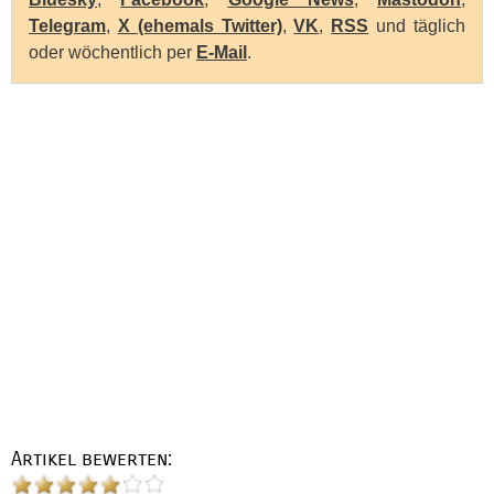
Telegram
,
X (ehemals Twitter)
,
VK
,
RSS
und täglich
oder wöchentlich per
E-Mail
.
Artikel bewerten: