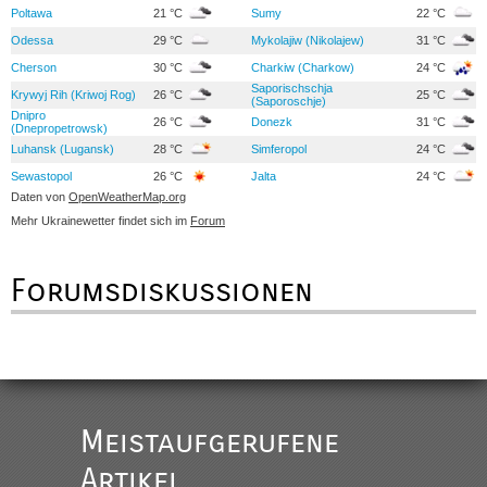
Poltawa
21 °C
Sumy
22 °C
Odessa
29 °C
Mykolajiw (Nikolajew)
31 °C
Cherson
30 °C
Charkiw (Charkow)
24 °C
Saporischschja
Krywyj Rih (Kriwoj Rog)
26 °C
25 °C
(Saporoschje)
Dnipro
26 °C
Donezk
31 °C
(Dnepropetrowsk)
Luhansk (Lugansk)
28 °C
Simferopol
24 °C
Sewastopol
26 °C
Jalta
24 °C
Daten von
OpenWeatherMap.org
Mehr Ukrainewetter findet sich im
Forum
Forumsdiskussionen
Meistaufgerufene
Artikel