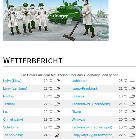
Wetterbericht
Für Details mit dem Mauszeiger über das zugehörige Icon gehen
Kyjiw (Kiew)
19 °C
Ushhorod
25 °C
Lwiw (Lemberg)
22 °C
Iwano-Frankiwsk
21 °C
Rachiw
18 °C
Jassinja
18 °C
Ternopil
22 °C
Tscherniwzi (Czernowitz)
21 °C
Luzk
22 °C
Riwne
22 °C
Chmelnyzkyj
19 °C
Winnyzja
20 °C
Schytomyr
17 °C
Tschernihiw (Tschernigow)
18 °C
Tscherkassy
24 °C
Kropywnyzkyj (Kirowograd)
22 °C