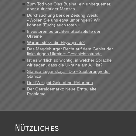
schnellsten?
Zum Tod von Oles Busina: ein unbequemer,
aber aufrichtiger Mensch
„Bin am Montag 15.6.26 um 8 Uhr in Urgyniw ausgereist,
Durchsuchung bei der Zeitung Westi:
das erste Mal an einem Montagmorgen ca. 15 Fahrzeuge
«Wollen Sie uns etwa umbringen? Wir
vor mir, bin sonst der Erste oder Zweite, egal, nach ca 20
können (Euch) auch töten.»
Minuten wurde dann die nächste Welle...“
Investoren befürchten Staatspleite der
Ukraine
lev
in
Berichte und Reisetipps • Re: An welchem
Warum stürzt die Hrywnja ab?
Grenzübergang zwischen Polen und der Ukraine geht es am
Das Magdeburger Recht auf dem Gebiet der
schnellsten?
linksufrigen Ukraine: Geschichtsstunde
Ist es wirklich so wichtig, in welcher Sprache
„Derzeit, ist es überall sehr voll an den Grenzen Ukraine/
wir sagen, dass die Ukraine am A... ist?
Polen. Zb. Krakovets 100 PKW ca. 10 h Wartezeit. Wollen
Staniza Luganskaja - Die «Säuberung» der
Montag rüber, versuchen es sehr früh.“
Staniza
Der IWF gibt Geld ohne Reformen
Der Getreidemarkt: Neue Ernte, alte
Probleme
Nützliches