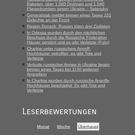
Raketen, über 1.560 Drohnen und 1.540
„Hallo Leute, ich weiß nicht, ob ich hier richtig bin mit meiner
Fliegerbomben gegen Ukraine – Selenskyj
Anfrage. Ich möchte 4 Umzugskartons mit gebrauchter
Generalstab meldet binnen eines Tages 231
Straßen Kleidung bei der Einreise in die Ukraine
Gefechte an der Front
mitnehmen. Es ist gebrauchte Kleidung...“
Region Donezk: Russen töten drei Zivilisten
In Odessa wurden durch den nächtlichen
lev
in
Berichte und Reisetipps • Re: An welchem
Beschuss durch die Russische Föderation
Grenzübergang zwischen Polen und der Ukraine geht es am
Häuser zerstört und es gibt Verletzte (Foto)
schnellsten?
Charkiw unter russischem Angriff:
Hochhäuser getroffen, es gibt Tote und
„Wir sind mit unserem Wohnmobil, wie geplant am Montag
Verletzte
15.6. in Krakovets rüber. Sehr zeitig los gegen 5 Uhr in der
Verluste russischer Armee in Ukraine liegen
Früh. Mit sehr sehr wenig Verkehr, super bis zur Grenze. Nur
binnen eines Tages bei 1130 weiteren
8 PKW vor der Schranke....“
Angreifern
In Charkiw wurden durch russische Angriffe
Frank
in
Berichte und Reisetipps • Re: An welchem
Hochhäuser beschädigt: Es gibt Tote und
Grenzübergang zwischen Polen und der Ukraine geht es am
Verletzte
schnellsten?
„Gestern 6 Stunden warten vor der Grenze Richtung Polen
Leserbewertungen
in Krakowez mit dem Kleinbus. Abfertigung ging dann
schnell da auch Passagiere mit EU-Pass dabei waren“
Bernd D-UA
in
Berichte und Reisetipps • Re: An welchem
Monat
Woche
Überhaupt
Grenzübergang zwischen Polen und der Ukraine geht es am