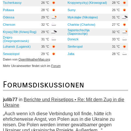
Tscherkassy
26 °C
Kropywnyzkyj (Kirowograd)
28 °C
Poltawa
28 °C
Sumy
26 °C
Odessa
29 °C
Mykolajiw (Nikolajew)
31 °C
Cherson
32 °C
Charkiw (Charkow)
27 °C
Saporischschja
Krywyj Rih (Kriwoj Rog)
29 °C
32 °C
(Saporoschje)
Dnipro
31 °C
Donezk
33 °C
(Dnepropetrowsk)
Luhansk (Lugansk)
35 °C
Simferopol
31 °C
Sewastopol
29 °C
Jalta
28 °C
Daten von
OpenWeatherMap.org
Mehr Ukrainewetter findet sich im
Forum
Forumsdiskussionen
julib77
in
Berichte und Reisetipps • Re: Mit dem Zug in die
Ukraine
„Auch wenn ich diese Verbindung toll finde, hätte ich
ehrlicherweise Angst, von Polen aus in die Ukraine zu
reisen. Die Polen werden immer gewaltsamer gegen
Ukrainer und ukrainische Projekte. Außerdem...“