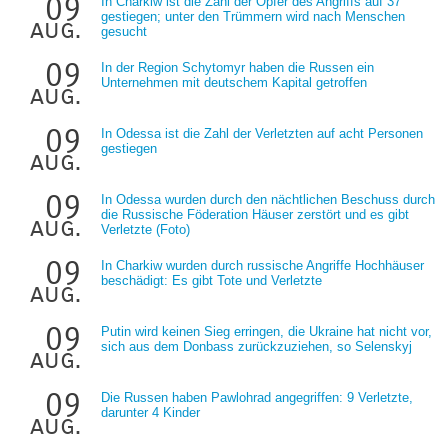
09
In Charkiw ist die Zahl der Opfer des Angriffs auf 37
gestiegen; unter den Trümmern wird nach Menschen
aug.
gesucht
09
In der Region Schytomyr haben die Russen ein
Unternehmen mit deutschem Kapital getroffen
aug.
09
In Odessa ist die Zahl der Verletzten auf acht Personen
gestiegen
aug.
09
In Odessa wurden durch den nächtlichen Beschuss durch
die Russische Föderation Häuser zerstört und es gibt
aug.
Verletzte (Foto)
09
In Charkiw wurden durch russische Angriffe Hochhäuser
beschädigt: Es gibt Tote und Verletzte
aug.
09
Putin wird keinen Sieg erringen, die Ukraine hat nicht vor,
sich aus dem Donbass zurückzuziehen, so Selenskyj
aug.
09
Die Russen haben Pawlohrad angegriffen: 9 Verletzte,
darunter 4 Kinder
aug.