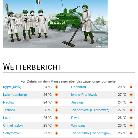
Wetterbericht
Für Details mit dem Mauszeiger über das zugehörige Icon gehen
Kyjiw (Kiew)
24 °C
Ushhorod
29 °C
Lwiw (Lemberg)
26 °C
Iwano-Frankiwsk
27 °C
Rachiw
24 °C
Jassinja
24 °C
Ternopil
26 °C
Tscherniwzi (Czernowitz)
27 °C
Luzk
26 °C
Riwne
26 °C
Chmelnyzkyj
25 °C
Winnyzja
25 °C
Schytomyr
23 °C
Tschernihiw (Tschernigow)
25 °C