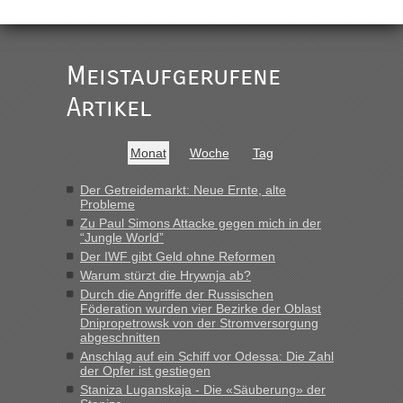
„
Der Link zum Anbieter ist ja da.
Meistaufgerufene
Ist korrekt, aber ich finde man hätte trotzdem im Text gleich
darauf hinweisen können.
Artikel
War aber nicht "böse" gemeint ...
Bis jetzt sind die Tickets auch noch nicht auf der Webseite
buchbar - warum auch immer ...
Monat
Woche
Tag
Hab´s versucht - bekomme aber immer angezeigt "auf dieser
Strecke fahren wir nicht"
Der Getreidemarkt: Neue Ernte, alte
Probleme
Zu Paul Simons Attacke gegen mich in der
“Jungle World”
“
Der IWF gibt Geld ohne Reformen
Warum stürzt die Hrywnja ab?
MHG1023
in
Berichte und Reisetipps • Re: Mit dem Zug in
die Ukraine
Durch die Angriffe der Russischen
Föderation wurden vier Bezirke der Oblast
„Man sollte aber explizit dazu schreiben, daß es ein Zug von
Dnipropetrowsk von der Stromversorgung
LeoExpress ist - und nur auf deren Webseite kann man die
abgeschnitten
Fahrkarten kaufen. Zumindest ist es die erste Umsteigefreie
Anschlag auf ein Schiff vor Odessa: Die Zahl
Verbindung von Deutschland...“
der Opfer ist gestiegen
Staniza Luganskaja - Die «Säuberung» der