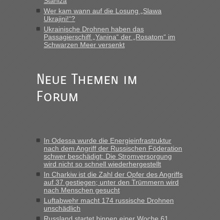
Staniza
Eric
in
Recht, Visa und Dokumente • Re: Deklaration
gebrauchter Kleidung beim Zoll
Wer kam wann auf die Losung „Slawa
Ukrajini!“?
„Vielen Dank, mit einem Briefchen meiner Frau im Gepäck
Ukrainische Drohnen haben das
gab es keine Probleme“
Passagierschiff „Yanina“ der „Rosatom“ im
Schwarzen Meer versenkt
Anuleb
in
Recht, Visa und Dokumente • Re: Seit Anfang
des Jahres haben die Zollbeamten Verstöße im Wert von
fast 11 Milliarden aufgedeckt
Neue Themen im
„Am besten wäre natürlich, wenn die Frau mit dabei ist.
Forum
Alleinreisende Männer stehen schließlich immer unter
Verdacht.“
Frank
in
Recht, Visa und Dokumente • Re: Seit Anfang des
Jahres haben die Zollbeamten Verstöße im Wert von fast 11
In Odessa wurde die Energieinfrastruktur
Milliarden aufgedeckt
nach dem Angriff der Russischen Föderation
schwer beschädigt: Die Stromversorgung
„Kein Zoll. Du musst an sich nur sagen dass das privat ist
wird nicht so schnell wiederhergestellt
und du nicht damit handeln willst. So lange das nicht
In Charkiw ist die Zahl der Opfer des Angriffs
Originalverpackt ist und ersichlich das nicht neu sollte es
auf 37 gestiegen; unter den Trümmern wird
keine Probleme geben“
nach Menschen gesucht
Luftabwehr macht 174 russische Drohnen
Eric
in
Recht, Visa und Dokumente • Deklaration
unschädlich
gebrauchter Kleidung beim Zoll
Russland startet binnen einer Woche 61