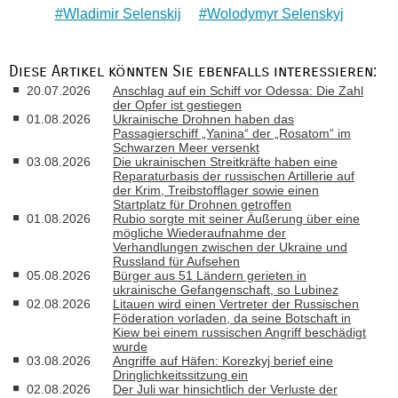
Wladimir Selenskij
Wolodymyr Selenskyj
Diese Artikel könnten Sie ebenfalls interessieren:
20.07.2026
Anschlag auf ein Schiff vor Odessa: Die Zahl
der Opfer ist gestiegen
01.08.2026
Ukrainische Drohnen haben das
Passagierschiff „Yanina“ der „Rosatom“ im
Schwarzen Meer versenkt
03.08.2026
Die ukrainischen Streitkräfte haben eine
Reparaturbasis der russischen Artillerie auf
der Krim, Treibstofflager sowie einen
Startplatz für Drohnen getroffen
01.08.2026
Rubio sorgte mit seiner Äußerung über eine
mögliche Wiederaufnahme der
Verhandlungen zwischen der Ukraine und
Russland für Aufsehen
05.08.2026
Bürger aus 51 Ländern gerieten in
ukrainische Gefangenschaft, so Lubinez
02.08.2026
Litauen wird einen Vertreter der Russischen
Föderation vorladen, da seine Botschaft in
Kiew bei einem russischen Angriff beschädigt
wurde
03.08.2026
Angriffe auf Häfen: Korezkyj berief eine
Dringlichkeitssitzung ein
02.08.2026
Der Juli war hinsichtlich der Verluste der