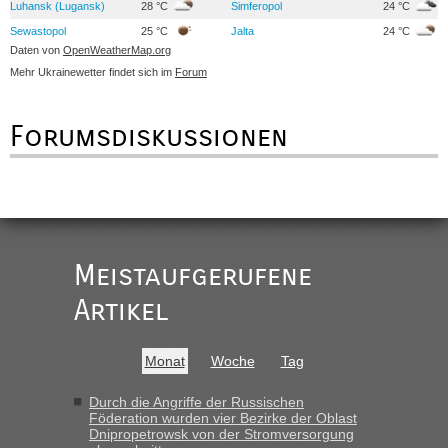
Luhansk (Lugansk)
28 °C
Simferopol
24 °C
Sewastopol
25 °C
Jalta
24 °C
Daten von
OpenWeatherMap.org
Mehr Ukrainewetter findet sich im
Forum
Forumsdiskussionen
Meistaufgerufene
Artikel
Monat
Woche
Tag
Durch die Angriffe der Russischen
Föderation wurden vier Bezirke der Oblast
Dnipropetrowsk von der Stromversorgung