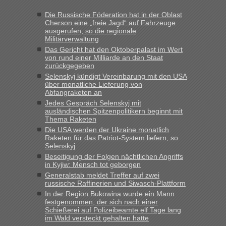
Die Russische Föderation hat in der Oblast
Cherson eine „freie Jagd“ auf Fahrzeuge
ausgerufen, so die regionale
Militärverwaltung
Das Gericht hat den Oktoberpalast im Wert
von rund einer Milliarde an den Staat
zurückgegeben
Selenskyj kündigt Vereinbarung mit den USA
über monatliche Lieferung von
Abfangraketen an
Jedes Gespräch Selenskyj mit
ausländischen Spitzenpolitikern beginnt mit
Thema Raketen
Die USA werden der Ukraine monatlich
Raketen für das Patriot-System liefern, so
Selenskyj
Beseitigung der Folgen nächtlichen Angriffs
in Kyjiw: Mensch tot geborgen
Generalstab meldet Treffer auf zwei
russische Raffinerien und Siwasch-Plattform
In der Region Bukowina wurde ein Mann
festgenommen, der sich nach einer
Schießerei auf Polizeibeamte elf Tage lang
im Wald versteckt gehalten hatte