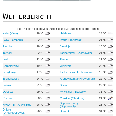
Wetterbericht
Für Details mit dem Mauszeiger über das zugehörige Icon gehen
Kyjiw (Kiew)
18 °C
Ushhorod
24 °C
Lwiw (Lemberg)
22 °C
Iwano-Frankiwsk
21 °C
Rachiw
18 °C
Jassinja
18 °C
Ternopil
22 °C
Tscherniwzi (Czernowitz)
21 °C
Luzk
22 °C
Riwne
22 °C
Chmelnyzkyj
19 °C
Winnyzja
20 °C
Schytomyr
17 °C
Tschernihiw (Tschernigow)
18 °C
Tscherkassy
24 °C
Kropywnyzkyj (Kirowograd)
22 °C
Poltawa
21 °C
Sumy
22 °C
Odessa
29 °C
Mykolajiw (Nikolajew)
31 °C
Cherson
30 °C
Charkiw (Charkow)
24 °C
Saporischschja
Krywyj Rih (Kriwoj Rog)
26 °C
25 °C
(Saporoschje)
Dnipro
26 °C
Donezk
31 °C
(Dnepropetrowsk)