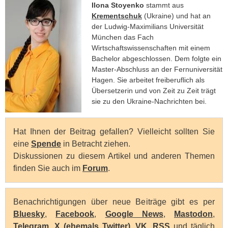
Ilona Stoyenko
stammt aus
Krementschuk
(Ukraine) und hat an
der Ludwig-Maximilians Universität
München das Fach
Wirtschaftswissenschaften mit einem
Bachelor abgeschlossen. Dem folgte ein
Master-Abschluss an der Fernuniversität
Hagen. Sie arbeitet freiberuflich als
Übersetzerin und von Zeit zu Zeit trägt
sie zu den Ukraine-Nachrichten bei.
Hat Ihnen der Beitrag gefallen? Vielleicht sollten Sie
eine
Spende
in Betracht ziehen.
Diskussionen zu diesem Artikel und anderen Themen
finden Sie auch im
Forum
.
Benachrichtigungen über neue Beiträge gibt es per
Bluesky
,
Facebook
,
Google News
,
Mastodon
,
Telegram
,
X (ehemals Twitter)
,
VK
,
RSS
und täglich