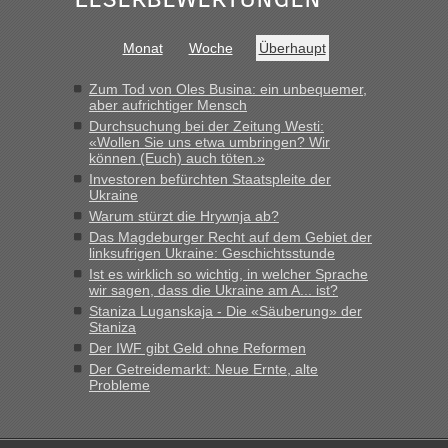
schnell da auch Passagiere mit EU-Pass dabei waren“
Bernd D-UA
in
Berichte und Reisetipps • Re: An welchem
Monat
Woche
Überhaupt
Grenzübergang zwischen Polen und der Ukraine geht es am
schnellsten?
Zum Tod von Oles Busina: ein unbequemer,
aber aufrichtiger Mensch
„Bin am Montag 15.6.26 um 8 Uhr in Urgyniw ausgereist,
Durchsuchung bei der Zeitung Westi:
das erste Mal an einem Montagmorgen ca. 15 Fahrzeuge
«Wollen Sie uns etwa umbringen? Wir
vor mir, bin sonst der Erste oder Zweite, egal, nach ca 20
können (Euch) auch töten.»
Minuten wurde dann die nächste Welle...“
Investoren befürchten Staatspleite der
Ukraine
lev
in
Berichte und Reisetipps • Re: An welchem
Warum stürzt die Hrywnja ab?
Grenzübergang zwischen Polen und der Ukraine geht es am
Das Magdeburger Recht auf dem Gebiet der
schnellsten?
linksufrigen Ukraine: Geschichtsstunde
Ist es wirklich so wichtig, in welcher Sprache
„Derzeit, ist es überall sehr voll an den Grenzen Ukraine/
wir sagen, dass die Ukraine am A... ist?
Polen. Zb. Krakovets 100 PKW ca. 10 h Wartezeit. Wollen
Staniza Luganskaja - Die «Säuberung» der
Montag rüber, versuchen es sehr früh.“
Staniza
Der IWF gibt Geld ohne Reformen
Der Getreidemarkt: Neue Ernte, alte
Probleme