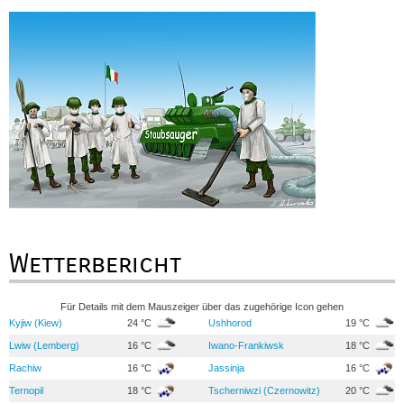
Wetterbericht
Für Details mit dem Mauszeiger über das zugehörige Icon gehen
Kyjiw (Kiew)
24 °C
Ushhorod
19 °C
Lwiw (Lemberg)
16 °C
Iwano-Frankiwsk
18 °C
Rachiw
16 °C
Jassinja
16 °C
Ternopil
18 °C
Tscherniwzi (Czernowitz)
20 °C