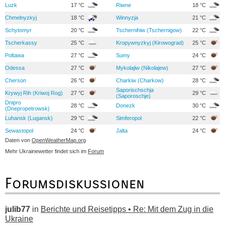
Luzk
17 °C
Riwne
18 °C
Chmelnyzkyj
18 °C
Winnyzja
21 °C
Schytomyr
20 °C
Tschernihiw (Tschernigow)
22 °C
Tscherkassy
25 °C
Kropywnyzkyj (Kirowograd)
25 °C
Poltawa
27 °C
Sumy
24 °C
Odessa
27 °C
Mykolajiw (Nikolajew)
27 °C
Cherson
26 °C
Charkiw (Charkow)
28 °C
Saporischschja
Krywyj Rih (Kriwoj Rog)
27 °C
29 °C
(Saporoschje)
Dnipro
28 °C
Donezk
30 °C
(Dnepropetrowsk)
Luhansk (Lugansk)
29 °C
Simferopol
22 °C
Sewastopol
24 °C
Jalta
24 °C
Daten von
OpenWeatherMap.org
Mehr Ukrainewetter findet sich im
Forum
Forumsdiskussionen
julib77
in
Berichte und Reisetipps • Re: Mit dem Zug in die
Ukraine