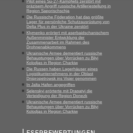
Pilot eines Su-27-Kampfjets zerstört mit
keine Probleme geben“
präzisem Angriff russische Artilleriestellung in
Region Saporischschja
Eric
in
Recht, Visa und Dokumente • Deklaration
Die Russische Föderation hat das größte
gebrauchter Kleidung beim Zoll
Lager für persönliche Schutzausrüstung von
Delta Plus in der Ukraine zerstört
„Hallo Leute, ich weiß nicht, ob ich hier richtig bin mit meiner
Klymenko erörtert mit aserbaidschanischem
Anfrage. Ich möchte 4 Umzugskartons mit gebrauchter
Außenminister Entwicklung der
Straßen Kleidung bei der Einreise in die Ukraine
Zusammenarbeit im Rahmen des
mitnehmen. Es ist gebrauchte Kleidung...“
Drohnenabkommens
Ukrainische Armee dementiert russische
lev
in
Berichte und Reisetipps • Re: An welchem
Behauptungen über Vorrücken zu Bilyj
Grenzübergang zwischen Polen und der Ukraine geht es am
Kolodjas in Region Charkiw
schnellsten?
Die Russen haben Lagerhäuser eines
Logistikunternehmens in der Oblast
„Wir sind mit unserem Wohnmobil, wie geplant am Montag
Dnipropetrowsk ins Visier genommen
15.6. in Krakovets rüber. Sehr zeitig los gegen 5 Uhr in der
In Jalta Hafen angegriffen
Früh. Mit sehr sehr wenig Verkehr, super bis zur Grenze. Nur
Selenskyj erörterte mit Drapatyj die
8 PKW vor der Schranke....“
Verteidigung der Region Donezk
Ukrainische Armee dementiert russische
Frank
in
Berichte und Reisetipps • Re: An welchem
Behauptungen über Vorrücken zu Bilyj
Grenzübergang zwischen Polen und der Ukraine geht es am
Kolodjas in Region Charkiw
schnellsten?
„Gestern 6 Stunden warten vor der Grenze Richtung Polen
Leserbewertungen
in Krakowez mit dem Kleinbus. Abfertigung ging dann