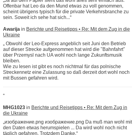
„Ja auf dem Papier sieht das wohl alles sehr einfach aus.
Offenbar hat Leo da den Mund etwas zu voll genommen,
scheint übrigens typisch für die private Verkehrsbranche zu
sein. Soweit ich sehe hat sich...“
Awarija
in
Berichte und Reisetipps • Re: Mit dem Zug in die
Ukraine
„ Obwohl der Leo-Express angeblich seit Juni den Betrieb
auf dieser Strecke aufgenommen hat wird die "Bahnfahrt"
über Przemysl nach UA wohl noch lange Zukunftsmusik
bleiben.
Wie zu lesen ist gibt es noch nichtmal für das polnische
Streckennetz eine Zulassung so daß derzeit dort wohl noch
mit Bussen gefahren wird.
“
MHG1023
in
Berichte und Reisetipps • Re: Mit dem Zug in
die Ukraine
„изображение.png изображение.png Da muß man wohl mit
den Daten etwas herumspielen ... Da wird wohl noch nicht
täglich gefahren. Trotzdem Danke.“