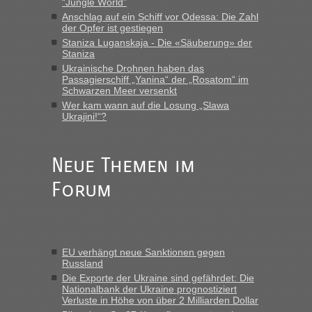
LeoExpress ist - und nur auf deren Webseite kann man die
“Jungle World”
Fahrkarten kaufen. Zumindest ist es die erste Umsteigefreie
Anschlag auf ein Schiff vor Odessa: Die Zahl
Verbindung von Deutschland...“
der Opfer ist gestiegen
Staniza Luganskaja - Die «Säuberung» der
Staniza
Eric
in
Recht, Visa und Dokumente • Re: Deklaration
gebrauchter Kleidung beim Zoll
Ukrainische Drohnen haben das
Passagierschiff „Yanina“ der „Rosatom“ im
„Vielen Dank, mit einem Briefchen meiner Frau im Gepäck
Schwarzen Meer versenkt
gab es keine Probleme“
Wer kam wann auf die Losung „Slawa
Ukrajini!“?
Anuleb
in
Recht, Visa und Dokumente • Re: Seit Anfang
des Jahres haben die Zollbeamten Verstöße im Wert von
fast 11 Milliarden aufgedeckt
Neue Themen im
„Am besten wäre natürlich, wenn die Frau mit dabei ist.
Forum
Alleinreisende Männer stehen schließlich immer unter
Verdacht.“
Frank
in
Recht, Visa und Dokumente • Re: Seit Anfang des
Jahres haben die Zollbeamten Verstöße im Wert von fast 11
EU verhängt neue Sanktionen gegen
Milliarden aufgedeckt
Russland
„Kein Zoll. Du musst an sich nur sagen dass das privat ist
Die Exporte der Ukraine sind gefährdet: Die
und du nicht damit handeln willst. So lange das nicht
Nationalbank der Ukraine prognostiziert
Verluste in Höhe von über 2 Milliarden Dollar
Originalverpackt ist und ersichlich das nicht neu sollte es