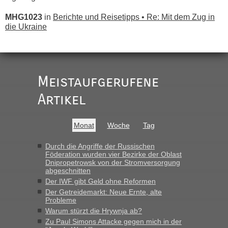
MHG1023
in
Berichte und Reisetipps • Re: Mit dem Zug in
die Ukraine
„
Der Link zum Anbieter ist ja da.
Meistaufgerufene
Ist korrekt, aber ich finde man hätte trotzdem im Text gleich
darauf hinweisen können.
Artikel
War aber nicht "böse" gemeint ...
Bis jetzt sind die Tickets auch noch nicht auf der Webseite
buchbar - warum auch immer ...
Monat
Woche
Tag
Hab´s versucht - bekomme aber immer angezeigt "auf dieser
Strecke fahren wir nicht"
Durch die Angriffe der Russischen
Föderation wurden vier Bezirke der Oblast
Dnipropetrowsk von der Stromversorgung
abgeschnitten
“
Der IWF gibt Geld ohne Reformen
Der Getreidemarkt: Neue Ernte, alte
MHG1023
in
Berichte und Reisetipps • Re: Mit dem Zug in
Probleme
die Ukraine
Warum stürzt die Hrywnja ab?
„Man sollte aber explizit dazu schreiben, daß es ein Zug von
Zu Paul Simons Attacke gegen mich in der