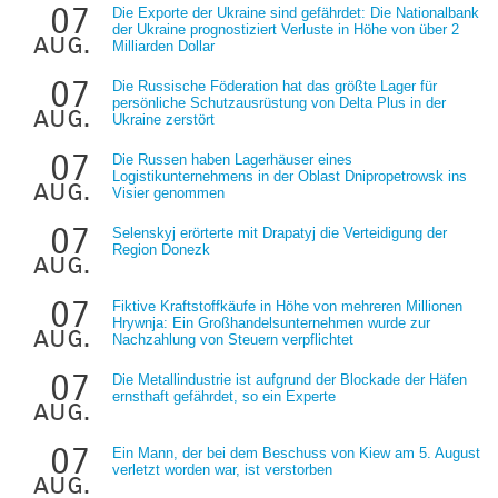
07
Die Exporte der Ukraine sind gefährdet: Die Nationalbank
der Ukraine prognostiziert Verluste in Höhe von über 2
aug.
Milliarden Dollar
07
Die Russische Föderation hat das größte Lager für
persönliche Schutzausrüstung von Delta Plus in der
aug.
Ukraine zerstört
07
Die Russen haben Lagerhäuser eines
Logistikunternehmens in der Oblast Dnipropetrowsk ins
aug.
Visier genommen
07
Selenskyj erörterte mit Drapatyj die Verteidigung der
Region Donezk
aug.
07
Fiktive Kraftstoffkäufe in Höhe von mehreren Millionen
Hrywnja: Ein Großhandelsunternehmen wurde zur
aug.
Nachzahlung von Steuern verpflichtet
07
Die Metallindustrie ist aufgrund der Blockade der Häfen
ernsthaft gefährdet, so ein Experte
aug.
07
Ein Mann, der bei dem Beschuss von Kiew am 5. August
verletzt worden war, ist verstorben
aug.