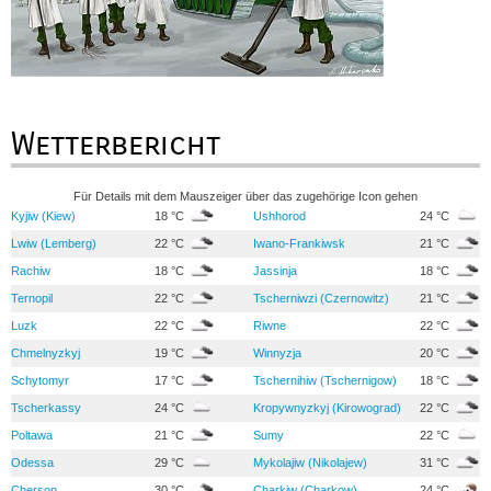
Wetterbericht
Für Details mit dem Mauszeiger über das zugehörige Icon gehen
Kyjiw (Kiew)
18 °C
Ushhorod
24 °C
Lwiw (Lemberg)
22 °C
Iwano-Frankiwsk
21 °C
Rachiw
18 °C
Jassinja
18 °C
Ternopil
22 °C
Tscherniwzi (Czernowitz)
21 °C
Luzk
22 °C
Riwne
22 °C
Chmelnyzkyj
19 °C
Winnyzja
20 °C
Schytomyr
17 °C
Tschernihiw (Tschernigow)
18 °C
Tscherkassy
24 °C
Kropywnyzkyj (Kirowograd)
22 °C
Poltawa
21 °C
Sumy
22 °C
Odessa
29 °C
Mykolajiw (Nikolajew)
31 °C
Cherson
30 °C
Charkiw (Charkow)
24 °C