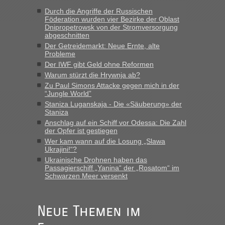
Durch die Angriffe der Russischen
Föderation wurden vier Bezirke der Oblast
Dnipropetrowsk von der Stromversorgung
abgeschnitten
Der Getreidemarkt: Neue Ernte, alte
Probleme
Der IWF gibt Geld ohne Reformen
Warum stürzt die Hrywnja ab?
Zu Paul Simons Attacke gegen mich in der
“Jungle World”
Staniza Luganskaja - Die «Säuberung» der
Staniza
Anschlag auf ein Schiff vor Odessa: Die Zahl
der Opfer ist gestiegen
Wer kam wann auf die Losung „Slawa
Ukrajini!“?
Ukrainische Drohnen haben das
Passagierschiff „Yanina“ der „Rosatom“ im
Schwarzen Meer versenkt
Neue Themen im