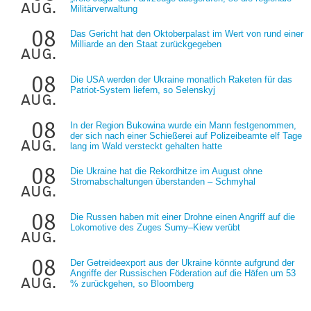
aug.
Militärverwaltung
08
Das Gericht hat den Oktoberpalast im Wert von rund einer
Milliarde an den Staat zurückgegeben
aug.
08
Die USA werden der Ukraine monatlich Raketen für das
Patriot-System liefern, so Selenskyj
aug.
08
In der Region Bukowina wurde ein Mann festgenommen,
der sich nach einer Schießerei auf Polizeibeamte elf Tage
aug.
lang im Wald versteckt gehalten hatte
08
Die Ukraine hat die Rekordhitze im August ohne
Stromabschaltungen überstanden – Schmyhal
aug.
08
Die Russen haben mit einer Drohne einen Angriff auf die
Lokomotive des Zuges Sumy–Kiew verübt
aug.
08
Der Getreideexport aus der Ukraine könnte aufgrund der
Angriffe der Russischen Föderation auf die Häfen um 53
aug.
% zurückgehen, so Bloomberg