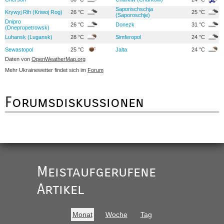
Saporischschja
Krywyj Rih (Kriwoj Rog)
26 °C
25 °C
(Saporoschje)
Dnipro
26 °C
Donezk
31 °C
(Dnepropetrowsk)
Luhansk (Lugansk)
28 °C
Simferopol
24 °C
Sewastopol
25 °C
Jalta
24 °C
Daten von
OpenWeatherMap.org
Mehr Ukrainewetter findet sich im
Forum
Forumsdiskussionen
Meistaufgerufene
Artikel
Monat
Woche
Tag