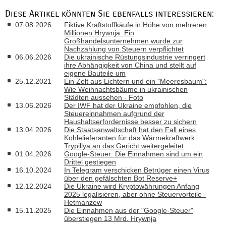
Diese Artikel könnten Sie ebenfalls interessieren:
07.08.2026
Fiktive Kraftstoffkäufe in Höhe von mehreren
Millionen Hrywnja: Ein
Großhandelsunternehmen wurde zur
Nachzahlung von Steuern verpflichtet
06.06.2026
Die ukrainische Rüstungsindustrie verringert
ihre Abhängigkeit von China und stellt auf
eigene Bauteile um
25.12.2021
Ein Zelt aus Lichtern und ein "Meeresbaum":
Wie Weihnachtsbäume in ukrainischen
Städten aussehen - Foto
13.06.2026
Der IWF hat der Ukraine empfohlen, die
Steuereinnahmen aufgrund der
Haushaltserfordernisse besser zu sichern
13.04.2026
Die Staatsanwaltschaft hat den Fall eines
Kohlelieferanten für das Wärmekraftwerk
Trypillya an das Gericht weitergeleitet
01.04.2026
Google-Steuer: Die Einnahmen sind um ein
Drittel gestiegen
16.10.2024
In Telegram verschicken Betrüger einen Virus
über den gefälschten Bot Reserve+
12.12.2024
Die Ukraine wird Kryptowährungen Anfang
2025 legalisieren, aber ohne Steuervorteile -
Hetmanzew
15.11.2025
Die Einnahmen aus der "Google-Steuer"
überstiegen 13 Mrd. Hrywnja