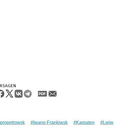
rsagen
propetrowsk
Iwano-Frankiwsk
Karpaten
Lwiw