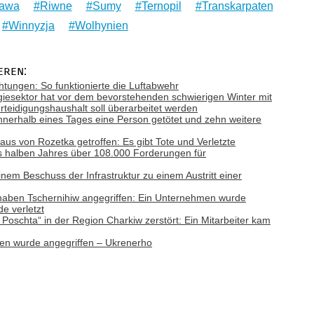
tawa
Riwne
Sumy
Ternopil
Transkarpaten
Winnyzja
Wolhynien
eren:
tungen: So funktionierte die Luftabwehr
giesektor hat vor dem bevorstehenden schwierigen Winter mit
teidigungshaushalt soll überarbeitet werden
nnerhalb eines Tages eine Person getötet und zehn weitere
aus von Rozetka getroffen: Es gibt Tote und Verletzte
es halben Jahres über 108.000 Forderungen für
nem Beschuss der Infrastruktur zu einem Austritt einer
haben Tschernihiw angegriffen: Ein Unternehmen wurde
de verletzt
Poschta“ in der Region Charkiw zerstört: Ein Mitarbeiter kam
nen wurde angegriffen – Ukrenerho