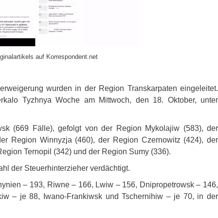
ginalartikels auf Korrespondent.net
rweigerung wurden in der Region Transkarpaten eingeleitet.
erkalo Tyzhnya Woche am Mittwoch, den 18. Oktober, unter
sk (669 Fälle), gefolgt von der Region Mykolajiw (583), der
er Region Winnyzja (460), der Region Czernowitz (424), der
Region Ternopil (342) und der Region Sumy (336).
l der Steuerhinterzieher verdächtigt.
hynien – 193, Riwne – 166, Lwiw – 156, Dnipropetrowsk – 146,
iw – je 88, Iwano-Frankiwsk und Tschernihiw – je 70, in der