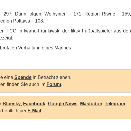
n – 297. Dann folgen: Wolhynien – 171, Region Riwne – 159,
egion Poltawa – 108.
len
TCC
in Iwano-Frankiwsk, der fiktiv Fußballspieler aus de
ezeigt.
 brutalen Verhaftung eines Mannes
Sie eine
Spende
in Betracht ziehen.
en finden Sie auch im
Forum
.
er
Bluesky
,
Facebook
,
Google News
,
Mastodon
,
Telegram
,
chentlich per
E-Mail
.