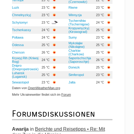
(Czernowitz)
Luzk
23 °C
Riwne
23 °C
Chmelnyzkyj
23 °C
Winnyzja
23 °C
Tschernihiw
Schytomyr
23 °C
24 °C
(Tschernigow)
Kropywnyzkyj
Tscherkassy
24 °C
25 °C
(Kirowograd)
Poltawa
24 °C
Sumy
23 °C
Mykolajiw
Odessa
25 °C
25 °C
(Nikolajew)
Charkiw
Cherson
26 °C
25 °C
(Charkow)
Krywyj Rih (Kriwoj
Saporischschja
24 °C
26 °C
Rog)
(Saporoschje)
Dnipro
25 °C
Donezk
25 °C
(Dnepropetrowsk)
Luhansk
25 °C
Simferopol
23 °C
(Lugansk)
Sewastopol
23 °C
Jalta
24 °C
Daten von
OpenWeatherMap.org
Mehr Ukrainewetter findet sich im
Forum
Forumsdiskussionen
Awarija
in
Berichte und Reisetipps • Re: Mit