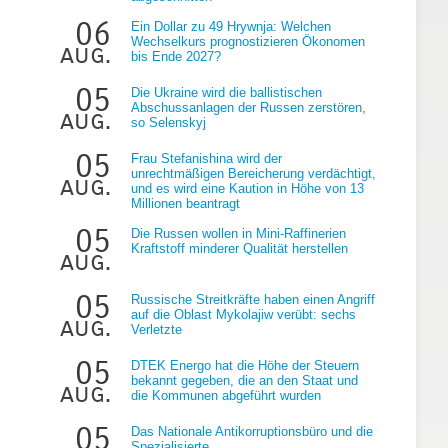
06
Ein Dollar zu 49 Hrywnja: Welchen
Wechselkurs prognostizieren Ökonomen
aug.
bis Ende 2027?
05
Die Ukraine wird die ballistischen
Abschussanlagen der Russen zerstören,
aug.
so Selenskyj
05
Frau Stefanishina wird der
g
unrechtmäßigen Bereicherung verdächtigt,
aug.
und es wird eine Kaution in Höhe von 13
Millionen beantragt
05
Die Russen wollen in Mini-Raffinerien
Kraftstoff minderer Qualität herstellen
aug.
05
Russische Streitkräfte haben einen Angriff
auf die Oblast Mykolajiw verübt: sechs
aug.
Verletzte
05
DTEK Energo hat die Höhe der Steuern
bekannt gegeben, die an den Staat und
aug.
die Kommunen abgeführt wurden
05
Das Nationale Antikorruptionsbüro und die
Spezialisierte