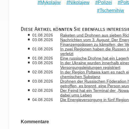
Mykolajiw
Nikolajew
Polizei
Pol
Tschernihiw
Diese Artikel könnten Sie ebenfalls interessi
01.08.2026
Raketen und Drohnen aus sieben Rich
03.08.2026
Nachrichten vom 3. August: Der Ener
Finanzengpässen zu kämpfen; der Ver
01.08.2026
In zwei Regionen haben die Russen i
verletzt
01.08.2026
Eine russische Drohne hat ein Lagerh
03.08.2026
In der Ukraine wurden innerhalb ein
Versorgungsleistungen registriert
02.08.2026
In der Region Poltawa kam es nach ei
chemischen Substanz
03.08.2026
Drohnen der Russischen Föderation 
getroffen, es brennt, eine Person wur
02.08.2026
Der Feind hat ein Terminal der „Nowa 
dabei ums Leben
04.08.2026
Die Energieversorgung in fünf Regio
Kommentare