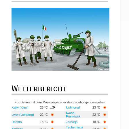
Wetterbericht
Für Details mit dem Mauszeiger über das zugehörige Icon gehen
Kyjiw (Kiew)
25 °C
Ushhorod
23 °C
Iwano-
Lwiw (Lemberg)
22 °C
22 °C
Frankiwsk
Rachiw
18 °C
Jassinja
18 °C
Tscherniwzi
Ternopil
23 °C
22 °C