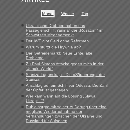
Frank
in
Recht, Visa und Dokumente • Re: Seit Anfang des
Jahres haben die Zollbeamten Verstöße im Wert von fast 11
Milliarden aufgedeckt
Monat
Woche
Tag
„Kein Zoll. Du musst an sich nur sagen dass das privat ist
und du nicht damit handeln willst. So lange das nicht
Ukrainische Drohnen haben das
Passagierschiff „Yanina“ der „Rosatom“ im
Originalverpackt ist und ersichlich das nicht neu sollte es
Schwarzen Meer versenkt
keine Probleme geben“
Der IWF gibt Geld ohne Reformen
Warum stürzt die Hrywnja ab?
Eric
in
Recht, Visa und Dokumente • Deklaration
Der Getreidemarkt: Neue Ernte, alte
gebrauchter Kleidung beim Zoll
Probleme
„Hallo Leute, ich weiß nicht, ob ich hier richtig bin mit meiner
Zu Paul Simons Attacke gegen mich in der
Anfrage. Ich möchte 4 Umzugskartons mit gebrauchter
“Jungle World”
Straßen Kleidung bei der Einreise in die Ukraine
Staniza Luganskaja - Die «Säuberung» der
mitnehmen. Es ist gebrauchte Kleidung...“
Staniza
Anschlag auf ein Schiff vor Odessa: Die Zahl
lev
in
Berichte und Reisetipps • Re: An welchem
der Opfer ist gestiegen
Grenzübergang zwischen Polen und der Ukraine geht es am
Wer kam wann auf die Losung „Slawa
schnellsten?
Ukrajini!“?
Rubio sorgte mit seiner Äußerung über eine
„Wir sind mit unserem Wohnmobil, wie geplant am Montag
mögliche Wiederaufnahme der
15.6. in Krakovets rüber. Sehr zeitig los gegen 5 Uhr in der
Verhandlungen zwischen der Ukraine und
Früh. Mit sehr sehr wenig Verkehr, super bis zur Grenze. Nur
Russland für Aufsehen
8 PKW vor der Schranke....“