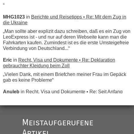
“
MHG1023
in
Berichte und Reisetipps • Re: Mit dem Zug in
die Ukraine
„Man sollte aber explizit dazu schreiben, daß es ein Zug von
LeoExpress ist - und nur auf deren Webseite kann man die
Fahrkarten kaufen. Zumindest ist es die erste Umsteigefreie
Verbindung von Deutschland...“
Eric
in
Recht, Visa und Dokumente • Re: Deklaration
gebrauchter Kleidung beim Zoll
„Vielen Dank, mit einem Briefchen meiner Frau im Gepäck
gab es keine Probleme“
Anuleb
in
Recht, Visa und Dokumente • Re: Seit Anfang
des Jahres haben die Zollbeamten Verstöße im Wert von
fast 11 Milliarden aufgedeckt
„Am besten wäre natürlich, wenn die Frau mit dabei ist.
Alleinreisende Männer stehen schließlich immer unter
Meistaufgerufene
Verdacht.“
Artikel