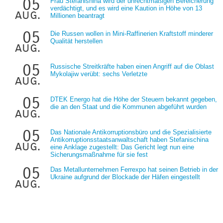
05
Frau Stefanishina wird der unrechtmäßigen Bereicherung
verdächtigt, und es wird eine Kaution in Höhe von 13
aug.
Millionen beantragt
05
Die Russen wollen in Mini-Raffinerien Kraftstoff minderer
Qualität herstellen
aug.
05
Russische Streitkräfte haben einen Angriff auf die Oblast
Mykolajiw verübt: sechs Verletzte
aug.
05
DTEK Energo hat die Höhe der Steuern bekannt gegeben,
die an den Staat und die Kommunen abgeführt wurden
aug.
05
Das Nationale Antikorruptionsbüro und die Spezialisierte
Antikorruptionsstaatsanwaltschaft haben Stefanischina
aug.
eine Anklage zugestellt: Das Gericht legt nun eine
Sicherungsmaßnahme für sie fest
05
Das Metallunternehmen Ferrexpo hat seinen Betrieb in der
Ukraine aufgrund der Blockade der Häfen eingestellt
aug.