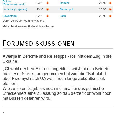
Dnipro
23 °C
Donezk
24 °C
(Dnepropetrowsk)
Luhansk (Lugansk)
23 °C
Simferopol
20 °C
Sewastopol
22 °C
Jalta
22 °C
Daten von
OpenWeatherMap.org
Mehr Ukrainewetter findet sich im
Forum
Forumsdiskussionen
Awarija
in
Berichte und Reisetipps • Re: Mit dem Zug in die
Ukraine
„ Obwohl der Leo-Express angeblich seit Juni den Betrieb
auf dieser Strecke aufgenommen hat wird die "Bahnfahrt"
über Przemysl nach UA wohl noch lange Zukunftsmusik
bleiben.
Wie zu lesen ist gibt es noch nichtmal für das polnische
Streckennetz eine Zulassung so daß derzeit dort wohl noch
mit Bussen gefahren wird.
“