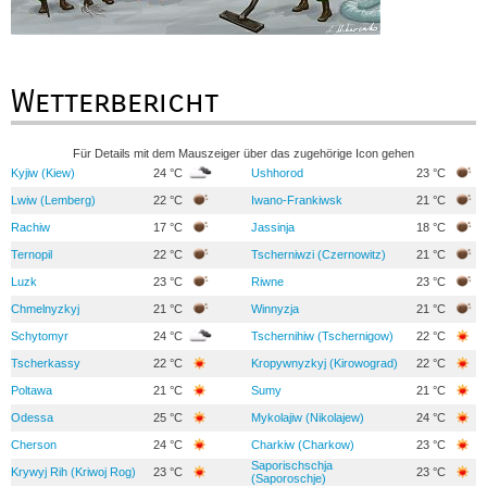
Wetterbericht
Für Details mit dem Mauszeiger über das zugehörige Icon gehen
Kyjiw (Kiew)
24 °C
Ushhorod
23 °C
Lwiw (Lemberg)
22 °C
Iwano-Frankiwsk
21 °C
Rachiw
17 °C
Jassinja
18 °C
Ternopil
22 °C
Tscherniwzi (Czernowitz)
21 °C
Luzk
23 °C
Riwne
23 °C
Chmelnyzkyj
21 °C
Winnyzja
21 °C
Schytomyr
24 °C
Tschernihiw (Tschernigow)
22 °C
Tscherkassy
22 °C
Kropywnyzkyj (Kirowograd)
22 °C
Poltawa
21 °C
Sumy
21 °C
Odessa
25 °C
Mykolajiw (Nikolajew)
24 °C
Cherson
24 °C
Charkiw (Charkow)
23 °C
Saporischschja
Krywyj Rih (Kriwoj Rog)
23 °C
23 °C
(Saporoschje)