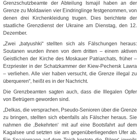
Grenzschutzbeamte der Abteilung Ismajil haben an der
Grenze zu Moldawien vier Eindringlinge festgenommen, von
denen drei Kirchenkleidung trugen. Dies berichtete der
staatliche Grenzdienst der Ukraine am Dienstag, den 12.
Dezember.
„Zwei „batyushki“ stellten sich als Fälschungen heraus:
Soutanen wurden ihnen von dem dritten – einem aktiven
Geistlichen der Kirche des Moskauer Patriarchats, früher –
Erzpriester in der Schatzkammer der Kiew-Pechersk Lawra
– verliehen. Alle vier haben versucht, die Grenze illegal zu
überqueren“, heißt es in der Nachricht.
Die Grenzbeamten sagten auch, dass die Illegalen Opfer
von Betrügern geworden sind.
„Delkas, die versprachen, Pseudo-Senioren über die Grenze
zu bringen, stellten sich ebenfalls als Fälscher heraus. Sie
nahmen die ‚Bekehrten‘ mit auf eine Bootsfahrt auf dem
Kagalsee und setzten sie am gegenüberliegenden Ufer ab.
Ein Spaziergang auf dem Teich kostete die ‚Pilger‘ jeweils