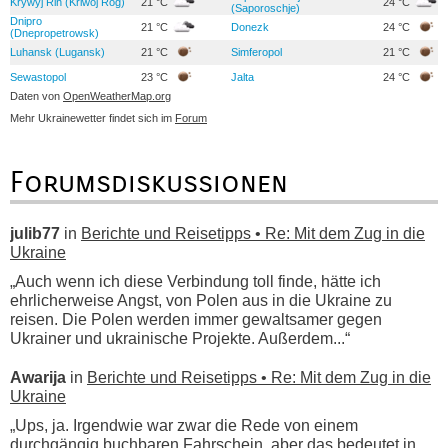
Krywyj Rih (Kriwoj Rog)
21 °C
24 °C
(Saporoschje)
Dnipro
21 °C
Donezk
24 °C
(Dnepropetrowsk)
Luhansk (Lugansk)
21 °C
Simferopol
21 °C
Sewastopol
23 °C
Jalta
24 °C
Daten von
OpenWeatherMap.org
Mehr Ukrainewetter findet sich im
Forum
Forumsdiskussionen
julib77
in
Berichte und Reisetipps • Re: Mit dem Zug in die
Ukraine
„Auch wenn ich diese Verbindung toll finde, hätte ich
ehrlicherweise Angst, von Polen aus in die Ukraine zu
reisen. Die Polen werden immer gewaltsamer gegen
Ukrainer und ukrainische Projekte. Außerdem...“
Awarija
in
Berichte und Reisetipps • Re: Mit dem Zug in die
Ukraine
„Ups, ja. Irgendwie war zwar die Rede von einem
durchgängig buchbaren Fahrschein, aber das bedeutet in