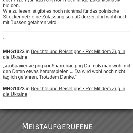
bleiben.
Wie zu lesen ist gibt es noch nichtmal für das polnische
Streckennetz eine Zulassung so daß derzeit dort wohl noch
mit Bussen gefahren wird.
“
MHG1023
in
Berichte und Reisetipps • Re: Mit dem Zug in
die Ukraine
„изображение.png изображение.png Da muß man wohl mit
den Daten etwas herumspielen ... Da wird wohl noch nicht
täglich gefahren. Trotzdem Danke.“
MHG1023
in
Berichte und Reisetipps • Re: Mit dem Zug in
die Ukraine
„
Der Link zum Anbieter ist ja da.
Meistaufgerufene
Ist korrekt, aber ich finde man hätte trotzdem im Text gleich