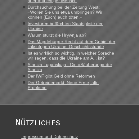
aber aufrichtiger Mensch
Durchsuchung bei der Zeitung Westi:
lev
in
Berichte und Reisetipps • Re: An welchem
«Wollen Sie uns etwa umbringen? Wir
Grenzübergang zwischen Polen und der Ukraine geht es am
können (Euch) auch töten.»
schnellsten?
Investoren befürchten Staatspleite der
Ukraine
„Derzeit, ist es überall sehr voll an den Grenzen Ukraine/
Polen. Zb. Krakovets 100 PKW ca. 10 h Wartezeit. Wollen
Warum stürzt die Hrywnja ab?
Montag rüber, versuchen es sehr früh.“
Das Magdeburger Recht auf dem Gebiet der
linksufrigen Ukraine: Geschichtsstunde
Ist es wirklich so wichtig, in welcher Sprache
wir sagen, dass die Ukraine am A... ist?
Staniza Luganskaja - Die «Säuberung» der
Staniza
Der IWF gibt Geld ohne Reformen
Der Getreidemarkt: Neue Ernte, alte
Probleme
Nützliches
Impressum und Datenschutz