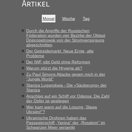
darauf hinweisen können.
Artikel
War aber nicht "böse" gemeint ...
Bis jetzt sind die Tickets auch noch nicht auf der Webseite
buchbar - warum auch immer ...
Monat
Woche
Tag
Hab´s versucht - bekomme aber immer angezeigt "auf dieser
Strecke fahren wir nicht"
Durch die Angriffe der Russischen
Föderation wurden vier Bezirke der Oblast
Dnipropetrowsk von der Stromversorgung
abgeschnitten
“
Der Getreidemarkt: Neue Ernte, alte
Probleme
MHG1023
in
Berichte und Reisetipps • Re: Mit dem Zug in
Der IWF gibt Geld ohne Reformen
die Ukraine
Warum stürzt die Hrywnja ab?
„Man sollte aber explizit dazu schreiben, daß es ein Zug von
Zu Paul Simons Attacke gegen mich in der
LeoExpress ist - und nur auf deren Webseite kann man die
“Jungle World”
Fahrkarten kaufen. Zumindest ist es die erste Umsteigefreie
Staniza Luganskaja - Die «Säuberung» der
Verbindung von Deutschland...“
Staniza
Anschlag auf ein Schiff vor Odessa: Die Zahl
der Opfer ist gestiegen
Eric
in
Recht, Visa und Dokumente • Re: Deklaration
gebrauchter Kleidung beim Zoll
Wer kam wann auf die Losung „Slawa
Ukrajini!“?
„Vielen Dank, mit einem Briefchen meiner Frau im Gepäck
Ukrainische Drohnen haben das
gab es keine Probleme“
Passagierschiff „Yanina“ der „Rosatom“ im
Schwarzen Meer versenkt