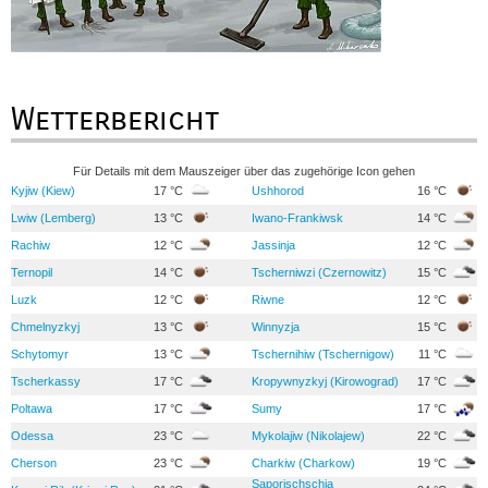
Wetterbericht
Für Details mit dem Mauszeiger über das zugehörige Icon gehen
Kyjiw (Kiew)
17 °C
Ushhorod
16 °C
Lwiw (Lemberg)
13 °C
Iwano-Frankiwsk
14 °C
Rachiw
12 °C
Jassinja
12 °C
Ternopil
14 °C
Tscherniwzi (Czernowitz)
15 °C
Luzk
12 °C
Riwne
12 °C
Chmelnyzkyj
13 °C
Winnyzja
15 °C
Schytomyr
13 °C
Tschernihiw (Tschernigow)
11 °C
Tscherkassy
17 °C
Kropywnyzkyj (Kirowograd)
17 °C
Poltawa
17 °C
Sumy
17 °C
Odessa
23 °C
Mykolajiw (Nikolajew)
22 °C
Cherson
23 °C
Charkiw (Charkow)
19 °C
Saporischschja