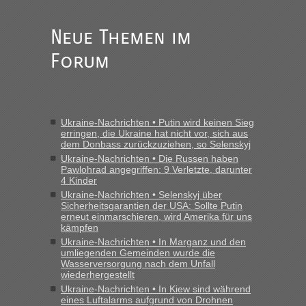
Anuleb
in
Recht, Visa und Dokumente • Re: Seit Anfang
des Jahres haben die Zollbeamten Verstöße im Wert von
fast 11 Milliarden aufgedeckt
Neue Themen im
„Am besten wäre natürlich, wenn die Frau mit dabei ist.
Forum
Alleinreisende Männer stehen schließlich immer unter
Verdacht.“
Frank
in
Recht, Visa und Dokumente • Re: Seit Anfang des
Jahres haben die Zollbeamten Verstöße im Wert von fast 11
Ukraine-Nachrichten • Putin wird keinen Sieg
Milliarden aufgedeckt
erringen, die Ukraine hat nicht vor, sich aus
dem Donbass zurückzuziehen, so Selenskyj
„Kein Zoll. Du musst an sich nur sagen dass das privat ist
und du nicht damit handeln willst. So lange das nicht
Ukraine-Nachrichten • Die Russen haben
Pawlohrad angegriffen: 9 Verletzte, darunter
Originalverpackt ist und ersichlich das nicht neu sollte es
4 Kinder
keine Probleme geben“
Ukraine-Nachrichten • Selenskyj über
Sicherheitsgarantien der USA: Sollte Putin
Eric
in
Recht, Visa und Dokumente • Deklaration
erneut einmarschieren, wird Amerika für uns
gebrauchter Kleidung beim Zoll
kämpfen
Ukraine-Nachrichten • In Marganz und den
„Hallo Leute, ich weiß nicht, ob ich hier richtig bin mit meiner
umliegenden Gemeinden wurde die
Anfrage. Ich möchte 4 Umzugskartons mit gebrauchter
Wasserversorgung nach dem Unfall
Straßen Kleidung bei der Einreise in die Ukraine
wiederhergestellt
mitnehmen. Es ist gebrauchte Kleidung...“
Ukraine-Nachrichten • In Kiew sind während
eines Luftalarms aufgrund von Drohnen