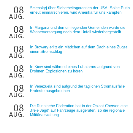
08
Selenskyj über Sicherheitsgarantien der USA: Sollte Putin
erneut einmarschieren, wird Amerika für uns kämpfen
aug.
08
In Marganz und den umliegenden Gemeinden wurde die
Wasserversorgung nach dem Unfall wiederhergestellt
aug.
08
In Browary erlitt ein Mädchen auf dem Dach eines Zuges
einen Stromschlag
aug.
08
In Kiew sind während eines Luftalarms aufgrund von
Drohnen Explosionen zu hören
aug.
08
In Venezuela sind aufgrund der täglichen Stromausfälle
Proteste ausgebrochen
aug.
08
Die Russische Föderation hat in der Oblast Cherson eine
„freie Jagd“ auf Fahrzeuge ausgerufen, so die regionale
aug.
Militärverwaltung