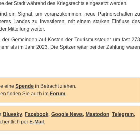
sse der Stadt während des Kriegsrechts eingesetzt werden.
, sind ein Signal, um voranzukommen, neue Partnerschaften zu
seres Landes zu investieren, mit einem starken Einfluss des
er Mitteilung weiter.
s der Gemeinden auf Kosten der Tourismussteuer um fast 273
ehr als im Jahr 2023. Die Spitzenreiter bei der Zahlung waren
Sie eine
Spende
in Betracht ziehen.
en finden Sie auch im
Forum
.
er
Bluesky
,
Facebook
,
Google News
,
Mastodon
,
Telegram
,
chentlich per
E-Mail
.