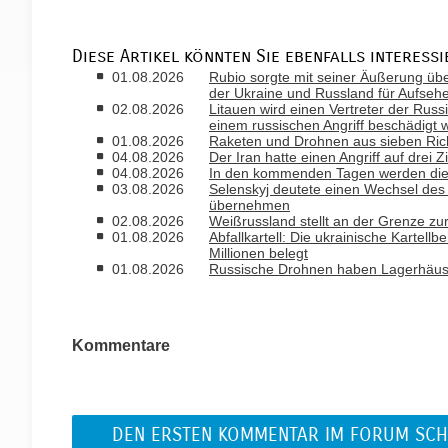
Diese Artikel könnten Sie ebenfalls interessi
01.08.2026
Rubio sorgte mit seiner Äußerung ü
der Ukraine und Russland für Aufseh
02.08.2026
Litauen wird einen Vertreter der Russ
einem russischen Angriff beschädigt 
01.08.2026
Raketen und Drohnen aus sieben Rich
04.08.2026
Der Iran hatte einen Angriff auf drei 
04.08.2026
In den kommenden Tagen werden die T
03.08.2026
Selenskyj deutete einen Wechsel des B
übernehmen
02.08.2026
Weißrussland stellt an der Grenze zu
01.08.2026
Abfallkartell: Die ukrainische Kartell
Millionen belegt
01.08.2026
Russische Drohnen haben Lagerhäuse
Kommentare
DEN ERSTEN KOMMENTAR IM FORUM SCH