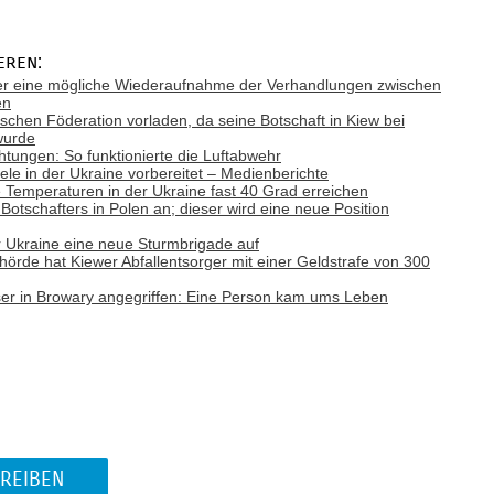
eren:
ber eine mögliche Wiederaufnahme der Verhandlungen zwischen
en
ischen Föderation vorladen, da seine Botschaft in Kiew bei
wurde
tungen: So funktionierte die Luftabwehr
Ziele in der Ukraine vorbereitet – Medienberichte
emperaturen in der Ukraine fast 40 Grad erreichen
otschafters in Polen an; dieser wird eine neue Position
r Ukraine eine neue Sturmbrigade auf
behörde hat Kiewer Abfallentsorger mit einer Geldstrafe von 300
r in Browary angegriffen: Eine Person kam ums Leben
REIBEN