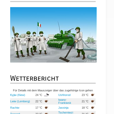
Wetterbericht
Für Details mit dem Mauszeiger über das zugehörige Icon gehen
Kyjiw (Kiew)
24 °C
Ushhorod
23 °C
Iwano-
Lwiw (Lemberg)
22 °C
21 °C
Frankiwsk
Rachiw
17 °C
Jassinja
18 °C
Tscherniwzi
Ternopil
22 °C
21 °C