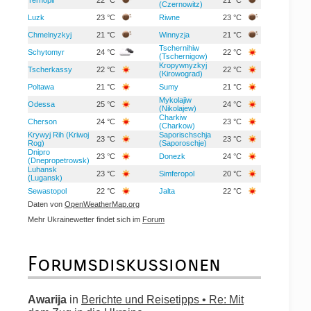
(Czernowitz)
Luzk
23 °C
Riwne
23 °C
Chmelnyzkyj
21 °C
Winnyzja
21 °C
Tschernihiw
Schytomyr
24 °C
22 °C
(Tschernigow)
Kropywnyzkyj
Tscherkassy
22 °C
22 °C
(Kirowograd)
Poltawa
21 °C
Sumy
21 °C
Mykolajiw
Odessa
25 °C
24 °C
(Nikolajew)
Charkiw
Cherson
24 °C
23 °C
(Charkow)
Krywyj Rih (Kriwoj
Saporischschja
23 °C
23 °C
Rog)
(Saporoschje)
Dnipro
23 °C
Donezk
24 °C
(Dnepropetrowsk)
Luhansk
23 °C
Simferopol
20 °C
(Lugansk)
Sewastopol
22 °C
Jalta
22 °C
Daten von
OpenWeatherMap.org
Mehr Ukrainewetter findet sich im
Forum
Forumsdiskussionen
Awarija
in
Berichte und Reisetipps • Re: Mit