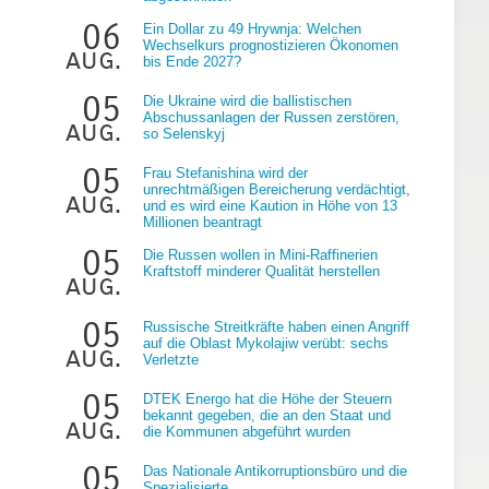
06
Ein Dollar zu 49 Hrywnja: Welchen
Wechselkurs prognostizieren Ökonomen
aug.
bis Ende 2027?
05
Die Ukraine wird die ballistischen
Abschussanlagen der Russen zerstören,
aug.
so Selenskyj
05
Frau Stefanishina wird der
unrechtmäßigen Bereicherung verdächtigt,
aug.
und es wird eine Kaution in Höhe von 13
Millionen beantragt
05
Die Russen wollen in Mini-Raffinerien
Kraftstoff minderer Qualität herstellen
aug.
05
Russische Streitkräfte haben einen Angriff
auf die Oblast Mykolajiw verübt: sechs
aug.
Verletzte
05
DTEK Energo hat die Höhe der Steuern
bekannt gegeben, die an den Staat und
aug.
die Kommunen abgeführt wurden
05
Das Nationale Antikorruptionsbüro und die
Spezialisierte