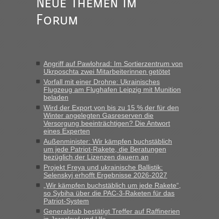
Neue Themen im
„Kein Zoll. Du musst an sich nur sagen dass das privat ist
Forum
und du nicht damit handeln willst. So lange das nicht
Originalverpackt ist und ersichlich das nicht neu sollte es
keine Probleme geben“
Eric
in
Recht, Visa und Dokumente • Deklaration
Angriff auf Pawlohrad: Im Sortierzentrum von
gebrauchter Kleidung beim Zoll
Ukrposchta zwei Mitarbeiterinnen getötet
„Hallo Leute, ich weiß nicht, ob ich hier richtig bin mit meiner
Vorfall mit einer Drohne: Ukrainisches
Anfrage. Ich möchte 4 Umzugskartons mit gebrauchter
Flugzeug am Flughafen Leipzig mit Munition
beladen
Straßen Kleidung bei der Einreise in die Ukraine
Wird der Export von bis zu 15 % der für den
mitnehmen. Es ist gebrauchte Kleidung...“
Winter angelegten Gasreserven die
Versorgung beeinträchtigen? Die Antwort
lev
in
Berichte und Reisetipps • Re: An welchem
eines Experten
Grenzübergang zwischen Polen und der Ukraine geht es am
Außenminister: Wir kämpfen buchstäblich
schnellsten?
um jede Patriot-Rakete, die Beratungen
bezüglich der Lizenzen dauern an
„Wir sind mit unserem Wohnmobil, wie geplant am Montag
Projekt Freya und ukrainische Ballistik:
15.6. in Krakovets rüber. Sehr zeitig los gegen 5 Uhr in der
Selenskyj erhofft Ergebnisse 2026-2027
Früh. Mit sehr sehr wenig Verkehr, super bis zur Grenze. Nur
„Wir kämpfen buchstäblich um jede Rakete“,
8 PKW vor der Schranke....“
so Sybiha über die PAC-3-Raketen für das
Patriot-System
Frank
in
Berichte und Reisetipps • Re: An welchem
Generalstab bestätigt Treffer auf Raffinerien
Grenzübergang zwischen Polen und der Ukraine geht es am
in Jaroslawl und Ufa