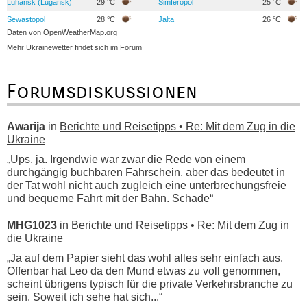
Luhansk (Lugansk)
29 °C
Simferopol
25 °C
Sewastopol
28 °C
Jalta
26 °C
Daten von
OpenWeatherMap.org
Mehr Ukrainewetter findet sich im
Forum
Forumsdiskussionen
Awarija
in
Berichte und Reisetipps • Re: Mit dem Zug in die
Ukraine
„Ups, ja. Irgendwie war zwar die Rede von einem
durchgängig buchbaren Fahrschein, aber das bedeutet in
der Tat wohl nicht auch zugleich eine unterbrechungsfreie
und bequeme Fahrt mit der Bahn. Schade“
MHG1023
in
Berichte und Reisetipps • Re: Mit dem Zug in
die Ukraine
„Ja auf dem Papier sieht das wohl alles sehr einfach aus.
Offenbar hat Leo da den Mund etwas zu voll genommen,
scheint übrigens typisch für die private Verkehrsbranche zu
sein. Soweit ich sehe hat sich...“