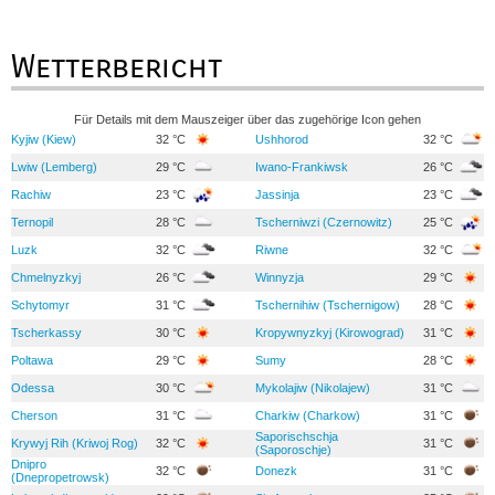
Wetterbericht
Für Details mit dem Mauszeiger über das zugehörige Icon gehen
Kyjiw (Kiew)
32 °C
Ushhorod
32 °C
Lwiw (Lemberg)
29 °C
Iwano-Frankiwsk
26 °C
Rachiw
23 °C
Jassinja
23 °C
Ternopil
28 °C
Tscherniwzi (Czernowitz)
25 °C
Luzk
32 °C
Riwne
32 °C
Chmelnyzkyj
26 °C
Winnyzja
29 °C
Schytomyr
31 °C
Tschernihiw (Tschernigow)
28 °C
Tscherkassy
30 °C
Kropywnyzkyj (Kirowograd)
31 °C
Poltawa
29 °C
Sumy
28 °C
Odessa
30 °C
Mykolajiw (Nikolajew)
31 °C
Cherson
31 °C
Charkiw (Charkow)
31 °C
Saporischschja
Krywyj Rih (Kriwoj Rog)
32 °C
31 °C
(Saporoschje)
Dnipro
32 °C
Donezk
31 °C
(Dnepropetrowsk)