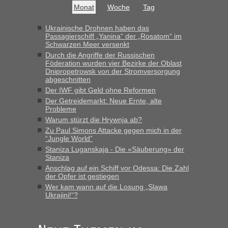
MHG1023
in
Berichte und Reisetipps • Re: Mit dem Zug in
Monat
Woche
Tag
die Ukraine
„Man sollte aber explizit dazu schreiben, daß es ein Zug von
Ukrainische Drohnen haben das
Passagierschiff „Yanina“ der „Rosatom“ im
LeoExpress ist - und nur auf deren Webseite kann man die
Schwarzen Meer versenkt
Fahrkarten kaufen. Zumindest ist es die erste Umsteigefreie
Durch die Angriffe der Russischen
Verbindung von Deutschland...“
Föderation wurden vier Bezirke der Oblast
Dnipropetrowsk von der Stromversorgung
Eric
in
Recht, Visa und Dokumente • Re: Deklaration
abgeschnitten
gebrauchter Kleidung beim Zoll
Der IWF gibt Geld ohne Reformen
Der Getreidemarkt: Neue Ernte, alte
„Vielen Dank, mit einem Briefchen meiner Frau im Gepäck
Probleme
gab es keine Probleme“
Warum stürzt die Hrywnja ab?
Zu Paul Simons Attacke gegen mich in der
Anuleb
in
Recht, Visa und Dokumente • Re: Seit Anfang
“Jungle World”
des Jahres haben die Zollbeamten Verstöße im Wert von
Staniza Luganskaja - Die «Säuberung» der
fast 11 Milliarden aufgedeckt
Staniza
„Am besten wäre natürlich, wenn die Frau mit dabei ist.
Anschlag auf ein Schiff vor Odessa: Die Zahl
Alleinreisende Männer stehen schließlich immer unter
der Opfer ist gestiegen
Verdacht.“
Wer kam wann auf die Losung „Slawa
Ukrajini!“?
Frank
in
Recht, Visa und Dokumente • Re: Seit Anfang des
Jahres haben die Zollbeamten Verstöße im Wert von fast 11
Milliarden aufgedeckt