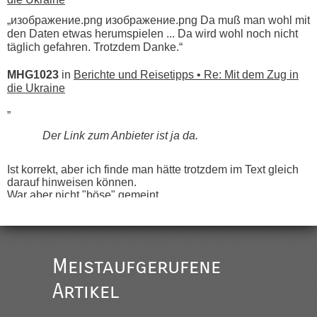
„изображение.png изображение.png Da muß man wohl mit
den Daten etwas herumspielen ... Da wird wohl noch nicht
täglich gefahren. Trotzdem Danke.“
MHG1023
in
Berichte und Reisetipps • Re: Mit dem Zug in
die Ukraine
„
Der Link zum Anbieter ist ja da.
Ist korrekt, aber ich finde man hätte trotzdem im Text gleich
darauf hinweisen können.
War aber nicht "böse" gemeint ...
Bis jetzt sind die Tickets auch noch nicht auf der Webseite
buchbar - warum auch immer ...
Hab´s versucht - bekomme aber immer angezeigt "auf dieser
Strecke fahren wir nicht"
Meistaufgerufene
Artikel
“