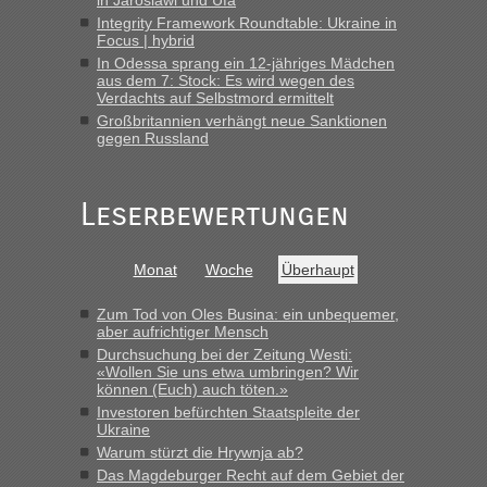
schnellsten?
Integrity Framework Roundtable: Ukraine in
Focus | hybrid
„Gestern 6 Stunden warten vor der Grenze Richtung Polen
In Odessa sprang ein 12-jähriges Mädchen
in Krakowez mit dem Kleinbus. Abfertigung ging dann
aus dem 7: Stock: Es wird wegen des
schnell da auch Passagiere mit EU-Pass dabei waren“
Verdachts auf Selbstmord ermittelt
Großbritannien verhängt neue Sanktionen
Bernd D-UA
in
Berichte und Reisetipps • Re: An welchem
gegen Russland
Grenzübergang zwischen Polen und der Ukraine geht es am
schnellsten?
„Bin am Montag 15.6.26 um 8 Uhr in Urgyniw ausgereist,
Leserbewertungen
das erste Mal an einem Montagmorgen ca. 15 Fahrzeuge
vor mir, bin sonst der Erste oder Zweite, egal, nach ca 20
Minuten wurde dann die nächste Welle...“
Monat
Woche
Überhaupt
lev
in
Berichte und Reisetipps • Re: An welchem
Zum Tod von Oles Busina: ein unbequemer,
Grenzübergang zwischen Polen und der Ukraine geht es am
aber aufrichtiger Mensch
schnellsten?
Durchsuchung bei der Zeitung Westi:
«Wollen Sie uns etwa umbringen? Wir
„Derzeit, ist es überall sehr voll an den Grenzen Ukraine/
können (Euch) auch töten.»
Polen. Zb. Krakovets 100 PKW ca. 10 h Wartezeit. Wollen
Investoren befürchten Staatspleite der
Montag rüber, versuchen es sehr früh.“
Ukraine
Warum stürzt die Hrywnja ab?
Das Magdeburger Recht auf dem Gebiet der