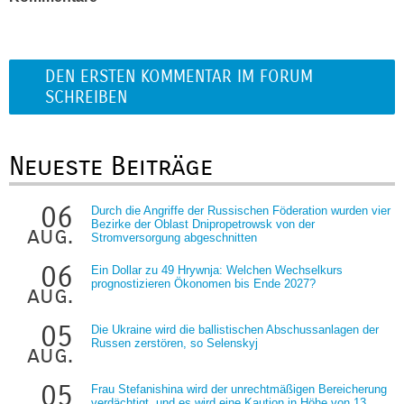
DEN ERSTEN KOMMENTAR IM FORUM
SCHREIBEN
Neueste Beiträge
06
Durch die Angriffe der Russischen Föderation wurden vier
Bezirke der Oblast Dnipropetrowsk von der
aug.
Stromversorgung abgeschnitten
06
Ein Dollar zu 49 Hrywnja: Welchen Wechselkurs
prognostizieren Ökonomen bis Ende 2027?
aug.
05
Die Ukraine wird die ballistischen Abschussanlagen der
Russen zerstören, so Selenskyj
aug.
05
Frau Stefanishina wird der unrechtmäßigen Bereicherung
verdächtigt, und es wird eine Kaution in Höhe von 13