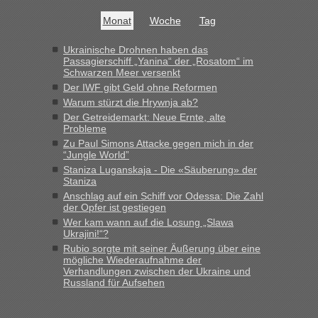
Jahres haben die Zollbeamten Verstöße im Wert von fast 11
Milliarden aufgedeckt
Monat
Woche
Tag
„Kein Zoll. Du musst an sich nur sagen dass das privat ist
und du nicht damit handeln willst. So lange das nicht
Ukrainische Drohnen haben das
Passagierschiff „Yanina“ der „Rosatom“ im
Originalverpackt ist und ersichlich das nicht neu sollte es
Schwarzen Meer versenkt
keine Probleme geben“
Der IWF gibt Geld ohne Reformen
Warum stürzt die Hrywnja ab?
Eric
in
Recht, Visa und Dokumente • Deklaration
Der Getreidemarkt: Neue Ernte, alte
gebrauchter Kleidung beim Zoll
Probleme
„Hallo Leute, ich weiß nicht, ob ich hier richtig bin mit meiner
Zu Paul Simons Attacke gegen mich in der
Anfrage. Ich möchte 4 Umzugskartons mit gebrauchter
“Jungle World”
Straßen Kleidung bei der Einreise in die Ukraine
Staniza Luganskaja - Die «Säuberung» der
mitnehmen. Es ist gebrauchte Kleidung...“
Staniza
Anschlag auf ein Schiff vor Odessa: Die Zahl
lev
in
Berichte und Reisetipps • Re: An welchem
der Opfer ist gestiegen
Grenzübergang zwischen Polen und der Ukraine geht es am
Wer kam wann auf die Losung „Slawa
schnellsten?
Ukrajini!“?
Rubio sorgte mit seiner Äußerung über eine
„Wir sind mit unserem Wohnmobil, wie geplant am Montag
mögliche Wiederaufnahme der
15.6. in Krakovets rüber. Sehr zeitig los gegen 5 Uhr in der
Verhandlungen zwischen der Ukraine und
Früh. Mit sehr sehr wenig Verkehr, super bis zur Grenze. Nur
Russland für Aufsehen
8 PKW vor der Schranke....“