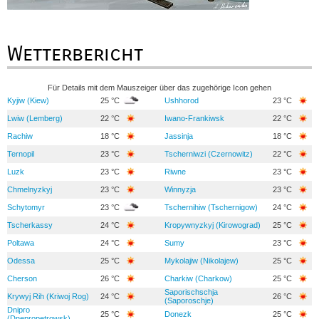
Wetterbericht
Für Details mit dem Mauszeiger über das zugehörige Icon gehen
Kyjiw (Kiew)
25 °C
Ushhorod
23 °C
Lwiw (Lemberg)
22 °C
Iwano-Frankiwsk
22 °C
Rachiw
18 °C
Jassinja
18 °C
Ternopil
23 °C
Tscherniwzi (Czernowitz)
22 °C
Luzk
23 °C
Riwne
23 °C
Chmelnyzkyj
23 °C
Winnyzja
23 °C
Schytomyr
23 °C
Tschernihiw (Tschernigow)
24 °C
Tscherkassy
24 °C
Kropywnyzkyj (Kirowograd)
25 °C
Poltawa
24 °C
Sumy
23 °C
Odessa
25 °C
Mykolajiw (Nikolajew)
25 °C
Cherson
26 °C
Charkiw (Charkow)
25 °C
Saporischschja
Krywyj Rih (Kriwoj Rog)
24 °C
26 °C
(Saporoschje)
Dnipro
25 °C
Donezk
25 °C
(Dnepropetrowsk)