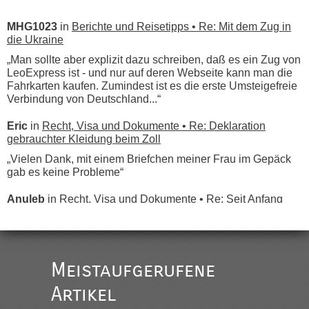
MHG1023
in
Berichte und Reisetipps • Re: Mit dem Zug in
die Ukraine
„Man sollte aber explizit dazu schreiben, daß es ein Zug von
LeoExpress ist - und nur auf deren Webseite kann man die
Fahrkarten kaufen. Zumindest ist es die erste Umsteigefreie
Verbindung von Deutschland...“
Eric
in
Recht, Visa und Dokumente • Re: Deklaration
gebrauchter Kleidung beim Zoll
„Vielen Dank, mit einem Briefchen meiner Frau im Gepäck
gab es keine Probleme“
Anuleb
in
Recht, Visa und Dokumente • Re: Seit Anfang
des Jahres haben die Zollbeamten Verstöße im Wert von
fast 11 Milliarden aufgedeckt
„Am besten wäre natürlich, wenn die Frau mit dabei ist.
Alleinreisende Männer stehen schließlich immer unter
Meistaufgerufene
Verdacht.“
Artikel
Frank
in
Recht, Visa und Dokumente • Re: Seit Anfang des