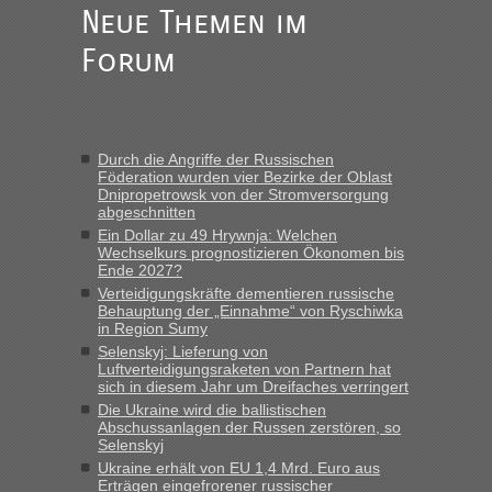
Frank
in
Berichte und Reisetipps • Re: An welchem
Neue Themen im
Grenzübergang zwischen Polen und der Ukraine geht es am
schnellsten?
Forum
„Gestern 6 Stunden warten vor der Grenze Richtung Polen
in Krakowez mit dem Kleinbus. Abfertigung ging dann
schnell da auch Passagiere mit EU-Pass dabei waren“
Durch die Angriffe der Russischen
Bernd D-UA
in
Berichte und Reisetipps • Re: An welchem
Föderation wurden vier Bezirke der Oblast
Grenzübergang zwischen Polen und der Ukraine geht es am
Dnipropetrowsk von der Stromversorgung
schnellsten?
abgeschnitten
Ein Dollar zu 49 Hrywnja: Welchen
„Bin am Montag 15.6.26 um 8 Uhr in Urgyniw ausgereist,
Wechselkurs prognostizieren Ökonomen bis
das erste Mal an einem Montagmorgen ca. 15 Fahrzeuge
Ende 2027?
vor mir, bin sonst der Erste oder Zweite, egal, nach ca 20
Verteidigungskräfte dementieren russische
Minuten wurde dann die nächste Welle...“
Behauptung der „Einnahme“ von Ryschiwka
in Region Sumy
lev
in
Berichte und Reisetipps • Re: An welchem
Selenskyj: Lieferung von
Grenzübergang zwischen Polen und der Ukraine geht es am
Luftverteidigungsraketen von Partnern hat
schnellsten?
sich in diesem Jahr um Dreifaches verringert
Die Ukraine wird die ballistischen
„Derzeit, ist es überall sehr voll an den Grenzen Ukraine/
Abschussanlagen der Russen zerstören, so
Polen. Zb. Krakovets 100 PKW ca. 10 h Wartezeit. Wollen
Selenskyj
Montag rüber, versuchen es sehr früh.“
Ukraine erhält von EU 1,4 Mrd. Euro aus
Erträgen eingefrorener russischer