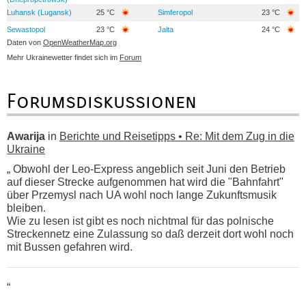
Luhansk (Lugansk)
25 °C
Simferopol
23 °C
Sewastopol
23 °C
Jalta
24 °C
Daten von
OpenWeatherMap.org
Mehr Ukrainewetter findet sich im
Forum
Forumsdiskussionen
Awarija
in
Berichte und Reisetipps • Re: Mit dem Zug in die
Ukraine
„ Obwohl der Leo-Express angeblich seit Juni den Betrieb
auf dieser Strecke aufgenommen hat wird die "Bahnfahrt"
über Przemysl nach UA wohl noch lange Zukunftsmusik
bleiben.
Wie zu lesen ist gibt es noch nichtmal für das polnische
Streckennetz eine Zulassung so daß derzeit dort wohl noch
mit Bussen gefahren wird.
“