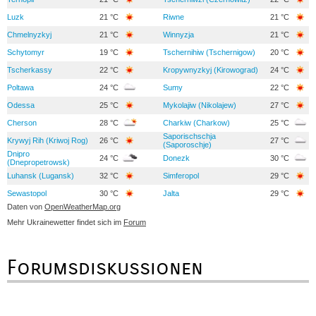
Luzk
21 °C
Riwne
21 °C
Chmelnyzkyj
21 °C
Winnyzja
21 °C
Schytomyr
19 °C
Tschernihiw (Tschernigow)
20 °C
Tscherkassy
22 °C
Kropywnyzkyj (Kirowograd)
24 °C
Poltawa
24 °C
Sumy
22 °C
Odessa
25 °C
Mykolajiw (Nikolajew)
27 °C
Cherson
28 °C
Charkiw (Charkow)
25 °C
Saporischschja
Krywyj Rih (Kriwoj Rog)
26 °C
27 °C
(Saporoschje)
Dnipro
24 °C
Donezk
30 °C
(Dnepropetrowsk)
Luhansk (Lugansk)
32 °C
Simferopol
29 °C
Sewastopol
30 °C
Jalta
29 °C
Daten von
OpenWeatherMap.org
Mehr Ukrainewetter findet sich im
Forum
Forumsdiskussionen