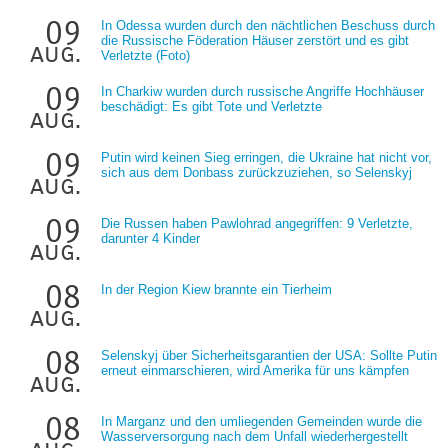
09
In Odessa wurden durch den nächtlichen Beschuss durch
die Russische Föderation Häuser zerstört und es gibt
aug.
Verletzte (Foto)
09
In Charkiw wurden durch russische Angriffe Hochhäuser
beschädigt: Es gibt Tote und Verletzte
aug.
09
Putin wird keinen Sieg erringen, die Ukraine hat nicht vor,
sich aus dem Donbass zurückzuziehen, so Selenskyj
aug.
09
Die Russen haben Pawlohrad angegriffen: 9 Verletzte,
darunter 4 Kinder
aug.
08
In der Region Kiew brannte ein Tierheim
aug.
08
Selenskyj über Sicherheitsgarantien der USA: Sollte Putin
erneut einmarschieren, wird Amerika für uns kämpfen
aug.
08
In Marganz und den umliegenden Gemeinden wurde die
Wasserversorgung nach dem Unfall wiederhergestellt