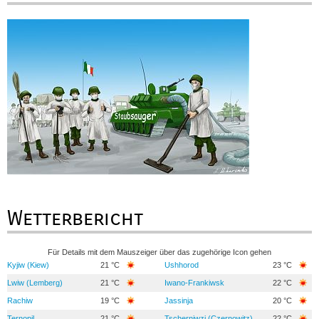
Wetterbericht
Für Details mit dem Mauszeiger über das zugehörige Icon gehen
Kyjiw (Kiew)
21 °C
Ushhorod
23 °C
Lwiw (Lemberg)
21 °C
Iwano-Frankiwsk
22 °C
Rachiw
19 °C
Jassinja
20 °C
Ternopil
21 °C
Tscherniwzi (Czernowitz)
22 °C