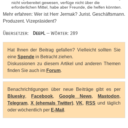
nicht vorbereitet gewesen, verfüge nicht über die
erforderlichen Mittel, habe aber Freunde, die helfen könnten.
Mehr erfahren: Wer ist Herr Jermak? Jurist. Geschäftsmann.
Produzent. Vizepräsident?
Übersetzer:
DeepL
— Wörter: 289
Hat Ihnen der Beitrag gefallen? Vielleicht sollten Sie
eine
Spende
in Betracht ziehen.
Diskussionen zu diesem Artikel und anderen Themen
finden Sie auch im
Forum
.
Benachrichtigungen über neue Beiträge gibt es per
Bluesky
,
Facebook
,
Google News
,
Mastodon
,
Telegram
,
X (ehemals Twitter)
,
VK
,
RSS
und täglich
oder wöchentlich per
E-Mail
.