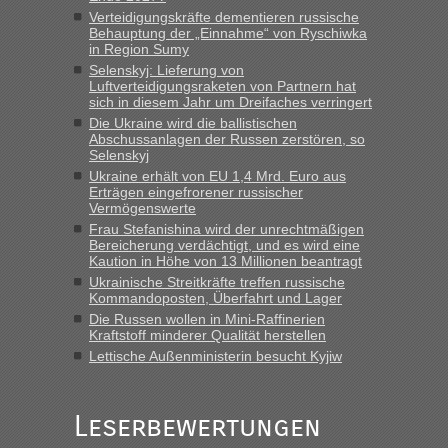
vor mir, bin sonst der Erste oder Zweite, egal, nach ca 20
Verteidigungskräfte dementieren russische
Minuten wurde dann die nächste Welle...“
Behauptung der „Einnahme“ von Ryschiwka
in Region Sumy
lev
in
Berichte und Reisetipps • Re: An welchem
Selenskyj: Lieferung von
Grenzübergang zwischen Polen und der Ukraine geht es am
Luftverteidigungsraketen von Partnern hat
schnellsten?
sich in diesem Jahr um Dreifaches verringert
Die Ukraine wird die ballistischen
„Derzeit, ist es überall sehr voll an den Grenzen Ukraine/
Abschussanlagen der Russen zerstören, so
Polen. Zb. Krakovets 100 PKW ca. 10 h Wartezeit. Wollen
Selenskyj
Montag rüber, versuchen es sehr früh.“
Ukraine erhält von EU 1,4 Mrd. Euro aus
Erträgen eingefrorener russischer
Vermögenswerte
Frau Stefanishina wird der unrechtmäßigen
Bereicherung verdächtigt, und es wird eine
Kaution in Höhe von 13 Millionen beantragt
Ukrainische Streitkräfte treffen russische
Kommandoposten, Überfahrt und Lager
Die Russen wollen in Mini-Raffinerien
Kraftstoff minderer Qualität herstellen
Lettische Außenministerin besucht Kyjiw
Leserbewertungen