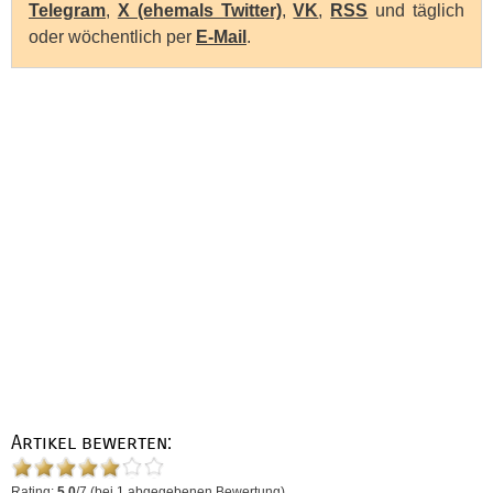
Telegram
,
X (ehemals Twitter)
,
VK
,
RSS
und täglich
oder wöchentlich per
E-Mail
.
Artikel bewerten:
Rating:
5.0
/
7
(bei
1
abgegebenen Bewertung)