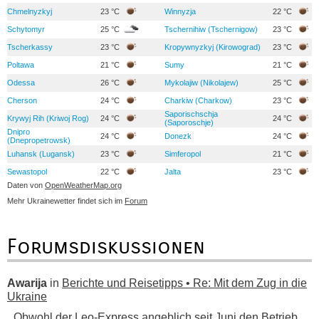
Chmelnyzkyj
23 °C
Winnyzja
22 °C
Schytomyr
25 °C
Tschernihiw (Tschernigow)
23 °C
Tscherkassy
23 °C
Kropywnyzkyj (Kirowograd)
23 °C
Poltawa
21 °C
Sumy
21 °C
Odessa
26 °C
Mykolajiw (Nikolajew)
25 °C
Cherson
24 °C
Charkiw (Charkow)
23 °C
Saporischschja
Krywyj Rih (Kriwoj Rog)
24 °C
24 °C
(Saporoschje)
Dnipro
24 °C
Donezk
24 °C
(Dnepropetrowsk)
Luhansk (Lugansk)
23 °C
Simferopol
21 °C
Sewastopol
22 °C
Jalta
23 °C
Daten von
OpenWeatherMap.org
Mehr Ukrainewetter findet sich im
Forum
Forumsdiskussionen
Awarija
in
Berichte und Reisetipps • Re: Mit dem Zug in die
Ukraine
„ Obwohl der Leo-Express angeblich seit Juni den Betrieb