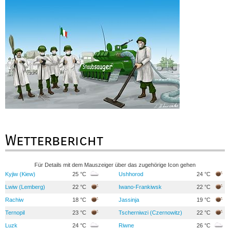
Wetterbericht
Für Details mit dem Mauszeiger über das zugehörige Icon gehen
Kyjiw (Kiew)
25 °C
Ushhorod
24 °C
Lwiw (Lemberg)
22 °C
Iwano-Frankiwsk
22 °C
Rachiw
18 °C
Jassinja
19 °C
Ternopil
23 °C
Tscherniwzi (Czernowitz)
22 °C
Luzk
24 °C
Riwne
26 °C