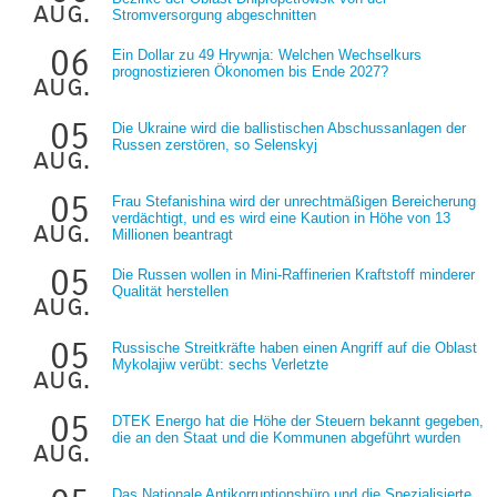
aug.
Stromversorgung abgeschnitten
06
Ein Dollar zu 49 Hrywnja: Welchen Wechselkurs
prognostizieren Ökonomen bis Ende 2027?
aug.
05
Die Ukraine wird die ballistischen Abschussanlagen der
Russen zerstören, so Selenskyj
aug.
05
Frau Stefanishina wird der unrechtmäßigen Bereicherung
verdächtigt, und es wird eine Kaution in Höhe von 13
aug.
Millionen beantragt
05
Die Russen wollen in Mini-Raffinerien Kraftstoff minderer
Qualität herstellen
aug.
05
Russische Streitkräfte haben einen Angriff auf die Oblast
Mykolajiw verübt: sechs Verletzte
aug.
05
DTEK Energo hat die Höhe der Steuern bekannt gegeben,
die an den Staat und die Kommunen abgeführt wurden
aug.
Das Nationale Antikorruptionsbüro und die Spezialisierte