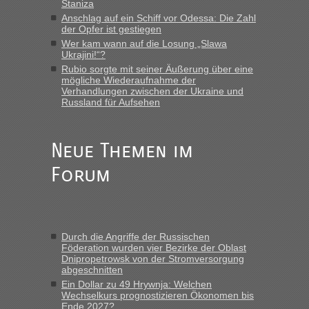
mitnehmen. Es ist gebrauchte Kleidung...“
Staniza
Anschlag auf ein Schiff vor Odessa: Die Zahl
lev
in
Berichte und Reisetipps • Re: An welchem
der Opfer ist gestiegen
Grenzübergang zwischen Polen und der Ukraine geht es am
Wer kam wann auf die Losung „Slawa
schnellsten?
Ukrajini!“?
Rubio sorgte mit seiner Äußerung über eine
„Wir sind mit unserem Wohnmobil, wie geplant am Montag
mögliche Wiederaufnahme der
15.6. in Krakovets rüber. Sehr zeitig los gegen 5 Uhr in der
Verhandlungen zwischen der Ukraine und
Früh. Mit sehr sehr wenig Verkehr, super bis zur Grenze. Nur
Russland für Aufsehen
8 PKW vor der Schranke....“
Frank
in
Berichte und Reisetipps • Re: An welchem
Neue Themen im
Grenzübergang zwischen Polen und der Ukraine geht es am
schnellsten?
Forum
„Gestern 6 Stunden warten vor der Grenze Richtung Polen
in Krakowez mit dem Kleinbus. Abfertigung ging dann
schnell da auch Passagiere mit EU-Pass dabei waren“
Durch die Angriffe der Russischen
Bernd D-UA
in
Berichte und Reisetipps • Re: An welchem
Föderation wurden vier Bezirke der Oblast
Grenzübergang zwischen Polen und der Ukraine geht es am
Dnipropetrowsk von der Stromversorgung
schnellsten?
abgeschnitten
Ein Dollar zu 49 Hrywnja: Welchen
„Bin am Montag 15.6.26 um 8 Uhr in Urgyniw ausgereist,
Wechselkurs prognostizieren Ökonomen bis
das erste Mal an einem Montagmorgen ca. 15 Fahrzeuge
Ende 2027?