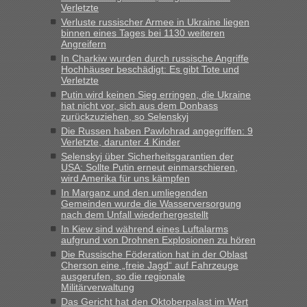
Verletzte
„Kein Zoll. Du musst an sich nur sagen dass das privat ist
und du nicht damit handeln willst. So lange das nicht
Verluste russischer Armee in Ukraine liegen
binnen eines Tages bei 1130 weiteren
Originalverpackt ist und ersichlich das nicht neu sollte es
Angreifern
keine Probleme geben“
In Charkiw wurden durch russische Angriffe
Hochhäuser beschädigt: Es gibt Tote und
Eric
in
Recht, Visa und Dokumente • Deklaration
Verletzte
gebrauchter Kleidung beim Zoll
Putin wird keinen Sieg erringen, die Ukraine
hat nicht vor, sich aus dem Donbass
„Hallo Leute, ich weiß nicht, ob ich hier richtig bin mit meiner
zurückzuziehen, so Selenskyj
Anfrage. Ich möchte 4 Umzugskartons mit gebrauchter
Die Russen haben Pawlohrad angegriffen: 9
Straßen Kleidung bei der Einreise in die Ukraine
Verletzte, darunter 4 Kinder
mitnehmen. Es ist gebrauchte Kleidung...“
Selenskyj über Sicherheitsgarantien der
USA: Sollte Putin erneut einmarschieren,
lev
in
Berichte und Reisetipps • Re: An welchem
wird Amerika für uns kämpfen
Grenzübergang zwischen Polen und der Ukraine geht es am
In Marganz und den umliegenden
schnellsten?
Gemeinden wurde die Wasserversorgung
nach dem Unfall wiederhergestellt
„Wir sind mit unserem Wohnmobil, wie geplant am Montag
In Kiew sind während eines Luftalarms
15.6. in Krakovets rüber. Sehr zeitig los gegen 5 Uhr in der
aufgrund von Drohnen Explosionen zu hören
Früh. Mit sehr sehr wenig Verkehr, super bis zur Grenze. Nur
Die Russische Föderation hat in der Oblast
8 PKW vor der Schranke....“
Cherson eine „freie Jagd“ auf Fahrzeuge
ausgerufen, so die regionale
Frank
in
Berichte und Reisetipps • Re: An welchem
Militärverwaltung
Grenzübergang zwischen Polen und der Ukraine geht es am
Das Gericht hat den Oktoberpalast im Wert