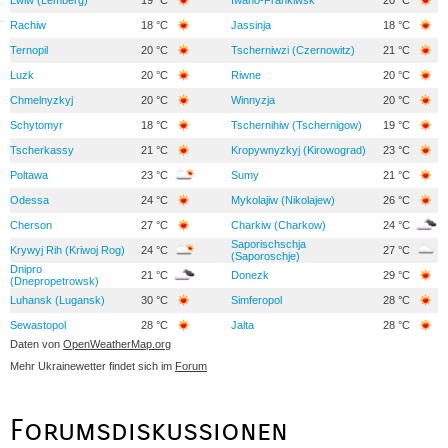
Rachiw
18 °C
Jassinja
18 °C
Ternopil
20 °C
Tscherniwzi (Czernowitz)
21 °C
Luzk
20 °C
Riwne
20 °C
Chmelnyzkyj
20 °C
Winnyzja
20 °C
Schytomyr
18 °C
Tschernihiw (Tschernigow)
19 °C
Tscherkassy
21 °C
Kropywnyzkyj (Kirowograd)
23 °C
Poltawa
23 °C
Sumy
21 °C
Odessa
24 °C
Mykolajiw (Nikolajew)
26 °C
Cherson
27 °C
Charkiw (Charkow)
24 °C
Saporischschja
Krywyj Rih (Kriwoj Rog)
24 °C
27 °C
(Saporoschje)
Dnipro
21 °C
Donezk
29 °C
(Dnepropetrowsk)
Luhansk (Lugansk)
30 °C
Simferopol
28 °C
Sewastopol
28 °C
Jalta
28 °C
Daten von
OpenWeatherMap.org
Mehr Ukrainewetter findet sich im
Forum
Forumsdiskussionen