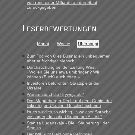
schnellsten?
von rund einer Milliarde an den Staat
zurückgegeben
„Gestern 6 Stunden warten vor der Grenze Richtung Polen
in Krakowez mit dem Kleinbus. Abfertigung ging dann
schnell da auch Passagiere mit EU-Pass dabei waren“
Leserbewertungen
Bernd D-UA
in
Berichte und Reisetipps • Re: An welchem
Grenzübergang zwischen Polen und der Ukraine geht es am
Monat
Woche
Überhaupt
schnellsten?
„Bin am Montag 15.6.26 um 8 Uhr in Urgyniw ausgereist,
Zum Tod von Oles Busina: ein unbequemer,
das erste Mal an einem Montagmorgen ca. 15 Fahrzeuge
aber aufrichtiger Mensch
vor mir, bin sonst der Erste oder Zweite, egal, nach ca 20
Durchsuchung bei der Zeitung Westi:
Minuten wurde dann die nächste Welle...“
«Wollen Sie uns etwa umbringen? Wir
können (Euch) auch töten.»
lev
in
Berichte und Reisetipps • Re: An welchem
Investoren befürchten Staatspleite der
Ukraine
Grenzübergang zwischen Polen und der Ukraine geht es am
schnellsten?
Warum stürzt die Hrywnja ab?
Das Magdeburger Recht auf dem Gebiet der
„Derzeit, ist es überall sehr voll an den Grenzen Ukraine/
linksufrigen Ukraine: Geschichtsstunde
Polen. Zb. Krakovets 100 PKW ca. 10 h Wartezeit. Wollen
Ist es wirklich so wichtig, in welcher Sprache
Montag rüber, versuchen es sehr früh.“
wir sagen, dass die Ukraine am A... ist?
Staniza Luganskaja - Die «Säuberung» der
Staniza
Der IWF gibt Geld ohne Reformen