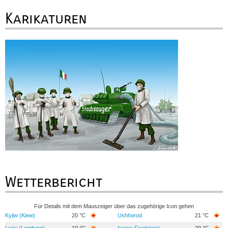
Karikaturen
Wetterbericht
Für Details mit dem Mauszeiger über das zugehörige Icon gehen
Kyjiw (Kiew)
20 °C
Ushhorod
21 °C
Lwiw (Lemberg)
19 °C
Iwano-Frankiwsk
20 °C