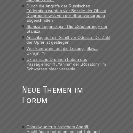
MHG1023
in
Berichte und Reisetipps • Re: Mit dem Zug in
die Ukraine
Durch die Angriffe der Russischen
Föderation wurden vier Bezirke der Oblast
„Man sollte aber explizit dazu schreiben, daß es ein Zug von
Dnipropetrowsk von der Stromversorgung
LeoExpress ist - und nur auf deren Webseite kann man die
abgeschnitten
Fahrkarten kaufen. Zumindest ist es die erste Umsteigefreie
Staniza Luganskaja - Die «Säuberung» der
Verbindung von Deutschland...“
Staniza
Anschlag auf ein Schiff vor Odessa: Die Zahl
der Opfer ist gestiegen
Eric
in
Recht, Visa und Dokumente • Re: Deklaration
gebrauchter Kleidung beim Zoll
Wer kam wann auf die Losung „Slawa
Ukrajini!“?
„Vielen Dank, mit einem Briefchen meiner Frau im Gepäck
Ukrainische Drohnen haben das
gab es keine Probleme“
Passagierschiff „Yanina“ der „Rosatom“ im
Schwarzen Meer versenkt
Anuleb
in
Recht, Visa und Dokumente • Re: Seit Anfang
des Jahres haben die Zollbeamten Verstöße im Wert von
fast 11 Milliarden aufgedeckt
Neue Themen im
„Am besten wäre natürlich, wenn die Frau mit dabei ist.
Forum
Alleinreisende Männer stehen schließlich immer unter
Verdacht.“
Frank
in
Recht, Visa und Dokumente • Re: Seit Anfang des
Jahres haben die Zollbeamten Verstöße im Wert von fast 11
Charkiw unter russischem Angriff:
Milliarden aufgedeckt
Hochhäuser getroffen, es gibt Tote und