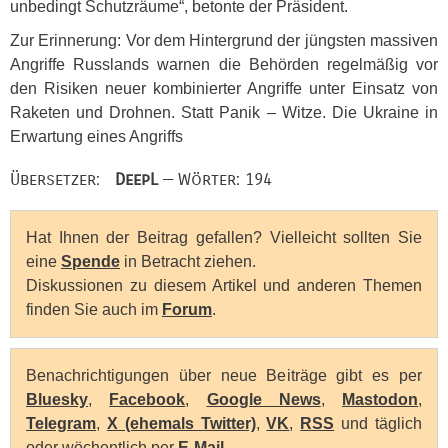
unbedingt Schutzräume“, betonte der Präsident.
Zur Erinnerung: Vor dem Hintergrund der jüngsten massiven
Angriffe Russlands warnen die Behörden regelmäßig vor
den Risiken neuer kombinierter Angriffe unter Einsatz von
Raketen und Drohnen. Statt Panik – Witze. Die Ukraine in
Erwartung eines Angriffs
Übersetzer:
DeepL
— Wörter: 194
Hat Ihnen der Beitrag gefallen? Vielleicht sollten Sie
eine
Spende
in Betracht ziehen.
Diskussionen zu diesem Artikel und anderen Themen
finden Sie auch im
Forum
.
Benachrichtigungen über neue Beiträge gibt es per
Bluesky
,
Facebook
,
Google News
,
Mastodon
,
Telegram
,
X (ehemals Twitter)
,
VK
,
RSS
und täglich
oder wöchentlich per
E-Mail
.