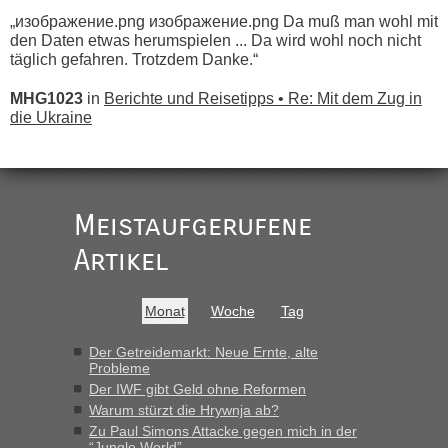
„изображение.png изображение.png Da muß man wohl mit
den Daten etwas herumspielen ... Da wird wohl noch nicht
täglich gefahren. Trotzdem Danke.“
MHG1023
in
Berichte und Reisetipps • Re: Mit dem Zug in
die Ukraine
„
Der Link zum Anbieter ist ja da.
Meistaufgerufene
Ist korrekt, aber ich finde man hätte trotzdem im Text gleich
darauf hinweisen können.
Artikel
War aber nicht "böse" gemeint ...
Bis jetzt sind die Tickets auch noch nicht auf der Webseite
buchbar - warum auch immer ...
Monat
Woche
Tag
Hab´s versucht - bekomme aber immer angezeigt "auf dieser
Strecke fahren wir nicht"
Der Getreidemarkt: Neue Ernte, alte
Probleme
Der IWF gibt Geld ohne Reformen
“
Warum stürzt die Hrywnja ab?
Zu Paul Simons Attacke gegen mich in der
“Jungle World”