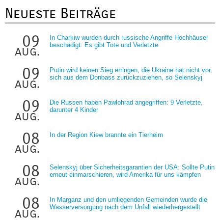
Neueste Beiträge
09
In Charkiw wurden durch russische Angriffe Hochhäuser
beschädigt: Es gibt Tote und Verletzte
aug.
09
Putin wird keinen Sieg erringen, die Ukraine hat nicht vor,
sich aus dem Donbass zurückzuziehen, so Selenskyj
aug.
09
Die Russen haben Pawlohrad angegriffen: 9 Verletzte,
darunter 4 Kinder
aug.
08
In der Region Kiew brannte ein Tierheim
aug.
08
Selenskyj über Sicherheitsgarantien der USA: Sollte Putin
erneut einmarschieren, wird Amerika für uns kämpfen
aug.
08
In Marganz und den umliegenden Gemeinden wurde die
Wasserversorgung nach dem Unfall wiederhergestellt
aug.