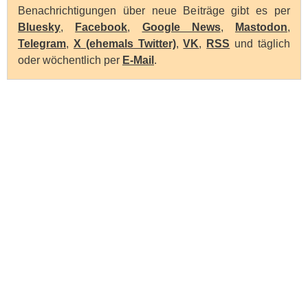
Benachrichtigungen über neue Beiträge gibt es per
Bluesky
,
Facebook
,
Google News
,
Mastodon
,
Telegram
,
X (ehemals Twitter)
,
VK
,
RSS
und täglich
oder wöchentlich per
E-Mail
.