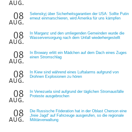
aug.
08
Selenskyj über Sicherheitsgarantien der USA: Sollte Putin
erneut einmarschieren, wird Amerika für uns kämpfen
aug.
08
In Marganz und den umliegenden Gemeinden wurde die
Wasserversorgung nach dem Unfall wiederhergestellt
aug.
08
In Browary erlitt ein Mädchen auf dem Dach eines Zuges
einen Stromschlag
aug.
08
In Kiew sind während eines Luftalarms aufgrund von
Drohnen Explosionen zu hören
aug.
08
In Venezuela sind aufgrund der täglichen Stromausfälle
Proteste ausgebrochen
aug.
08
Die Russische Föderation hat in der Oblast Cherson eine
„freie Jagd“ auf Fahrzeuge ausgerufen, so die regionale
aug.
Militärverwaltung