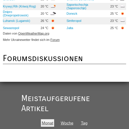
Saporischschja
Krywyj Rih (Kriwoj Rog)
20 °C
23 °C
(Saporoschje)
Dnipro
20 °C
Donezk
25 °C
(Dnepropetrowsk)
Luhansk (Lugansk)
26 °C
Simferopol
23 °C
Sewastopol
24 °C
Jalta
25 °C
Daten von
OpenWeatherMap.org
Mehr Ukrainewetter findet sich im
Forum
Forumsdiskussionen
Meistaufgerufene
Artikel
Monat
Woche
Tag