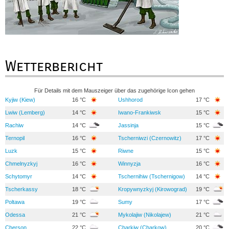
Wetterbericht
Für Details mit dem Mauszeiger über das zugehörige Icon gehen
Kyjiw (Kiew)
16 °C
Ushhorod
17 °C
Lwiw (Lemberg)
14 °C
Iwano-Frankiwsk
15 °C
Rachiw
14 °C
Jassinja
15 °C
Ternopil
16 °C
Tscherniwzi (Czernowitz)
17 °C
Luzk
15 °C
Riwne
15 °C
Chmelnyzkyj
16 °C
Winnyzja
16 °C
Schytomyr
14 °C
Tschernihiw (Tschernigow)
14 °C
Tscherkassy
18 °C
Kropywnyzkyj (Kirowograd)
19 °C
Poltawa
19 °C
Sumy
17 °C
Odessa
21 °C
Mykolajiw (Nikolajew)
21 °C
Cherson
22 °C
Charkiw (Charkow)
20 °C