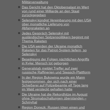
Militärverwaltung
Das Gericht hat den Oktoberpalast im Wert
von rund einer Milliarde an den Staat
zurückgegeben
Selenskyj kündigt Vereinbarung mit den USA
über monatliche Lieferung von
Abfangraketen an
Jedes Gespräch Selenskyj mit
ausländischen Spitzenpolitikern beginnt mit
Thema Raketen
Die USA werden der Ukraine monatlich
Raketen für das Patriot-System liefern, so
Selenskyj
Beseitigung der Folgen nächtlichen Angriffs
in Kyjiw: Mensch tot geborgen
Generalstab meldet Treffer auf zwei
russische Raffinerien und Siwasch-Plattform
In der Region Bukowina wurde ein Mann
festgenommen, der sich nach einer
Schießerei auf Polizeibeamte elf Tage lang
im Wald versteckt gehalten hatte
Die Ukraine hat die Rekordhitze im August
ohne Stromabschaltungen überstanden –
Schmyhal
Region Donezk: Russen töten einen und