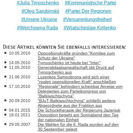
Julia Timoschenko
Kommunistische Partei
Oleg Sarubinskij
Partei Der Regionen
Unsere Ukraine
Versammlungsfreiheit
Werchowna Rada
Wjatscheslaw Kirilenko
Diese Artikel könnten Sie ebenfalls interessieren:
10.05.2010
Oppositionskräfte gründen "Komitee zum
Schutz der Ukraine"
14.05.2010
Tymoschenko ist heute bei "Inter"
11.05.2010
Generalstaatsanwaltschaft übt Druck auf
Tymoschenko aus
21.06.2010
Luzenkos Samoobrona wird sich einer
"realen oppositionellen Kraft" anschließen
17.10.2010
"Regionale" behindern scheinbar Anreise von
Delegierten zum Parteikongress von
"Batkiwschtschyna"
20.09.2010
"BJuT-Batkiwschtschyna" schließt weitere
Abgeordnete aus der Fraktion aus
04.01.2015
Die Schocktherapie der Regierung Jazenjuk
18.01.2011
Opposition begeht am Sonnabend den Tag
der nationalen Einheit
29.05.2007
Die Wahlen für die 6. Rada wurden auf den
30.September gelegt