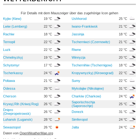
Für Details mit dem Mauszeiger über das zugehörige Icon gehen
Kyjiw (Kiew)
19 °C
Ushhorod
25 °C
Lwiw (Lemberg)
22 °C
Iwano-Frankiwsk
21 °C
Rachiw
18 °C
Jassinja
18 °C
Ternopil
22 °C
Tscherniwzi (Czernowitz)
21 °C
Luzk
22 °C
Riwne
22 °C
Chmelnyzkyj
19 °C
Winnyzja
20 °C
Schytomyr
17 °C
Tschernihiw (Tschernigow)
18 °C
Tscherkassy
24 °C
Kropywnyzkyj (Kirowograd)
22 °C
Poltawa
21 °C
Sumy
22 °C
Odessa
29 °C
Mykolajiw (Nikolajew)
31 °C
Cherson
30 °C
Charkiw (Charkow)
24 °C
Saporischschja
Krywyj Rih (Kriwoj Rog)
26 °C
25 °C
(Saporoschje)
Dnipro
26 °C
Donezk
31 °C
(Dnepropetrowsk)
Luhansk (Lugansk)
28 °C
Simferopol
24 °C
Sewastopol
26 °C
Jalta
24 °C
Daten von
OpenWeatherMap.org