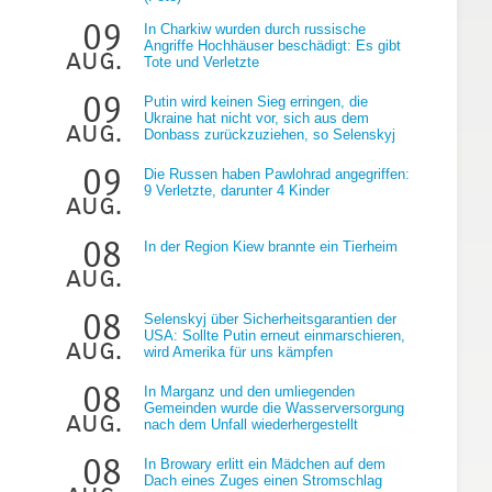
09
In Charkiw wurden durch russische
Angriffe Hochhäuser beschädigt: Es gibt
aug.
Tote und Verletzte
09
Putin wird keinen Sieg erringen, die
Ukraine hat nicht vor, sich aus dem
aug.
Donbass zurückzuziehen, so Selenskyj
09
Die Russen haben Pawlohrad angegriffen:
9 Verletzte, darunter 4 Kinder
aug.
08
In der Region Kiew brannte ein Tierheim
aug.
08
Selenskyj über Sicherheitsgarantien der
USA: Sollte Putin erneut einmarschieren,
aug.
wird Amerika für uns kämpfen
08
In Marganz und den umliegenden
Gemeinden wurde die Wasserversorgung
aug.
nach dem Unfall wiederhergestellt
08
In Browary erlitt ein Mädchen auf dem
Dach eines Zuges einen Stromschlag