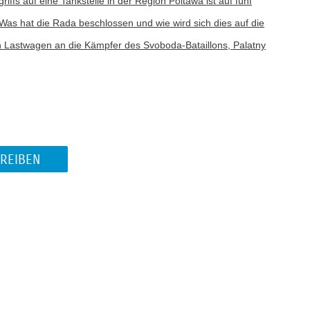
iffs auf eine Tankstelle in der Region Poltawa ist auf fünf
as hat die Rada beschlossen und wie wird sich dies auf die
 Lastwagen an die Kämpfer des Svoboda-Bataillons, Palatny
REIBEN