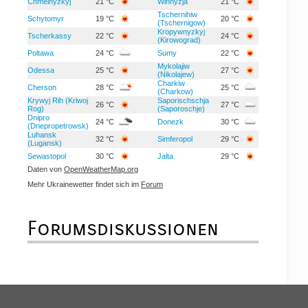
Chmelnyzkyj
21 °C
Winnyzja
21 °C
Tschernihiw
Schytomyr
19 °C
20 °C
(Tschernigow)
Kropywnyzkyj
Tscherkassy
22 °C
24 °C
(Kirowograd)
Poltawa
24 °C
Sumy
22 °C
Mykolajiw
Odessa
25 °C
27 °C
(Nikolajew)
Charkiw
Cherson
28 °C
25 °C
(Charkow)
Krywyj Rih (Kriwoj
Saporischschja
26 °C
27 °C
Rog)
(Saporoschje)
Dnipro
24 °C
Donezk
30 °C
(Dnepropetrowsk)
Luhansk
32 °C
Simferopol
29 °C
(Lugansk)
Sewastopol
30 °C
Jalta
29 °C
Daten von
OpenWeatherMap.org
Mehr Ukrainewetter findet sich im
Forum
Forumsdiskussionen