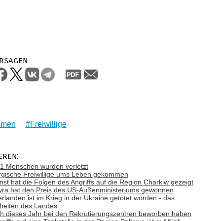
rsagen
mmen
Freiwillige
eren:
 21 Menschen wurden verletzt
eorgische Freiwillige ums Leben gekommen
st hat die Folgen des Angriffs auf die Region Charkiw gezeigt
 Tyra hat den Preis des US-Außenministeriums gewonnen
erlanden ist im Krieg in der Ukraine getötet worden - das
nheiten des Landes
 sich dieses Jahr bei den Rekrutierungszentren beworben haben