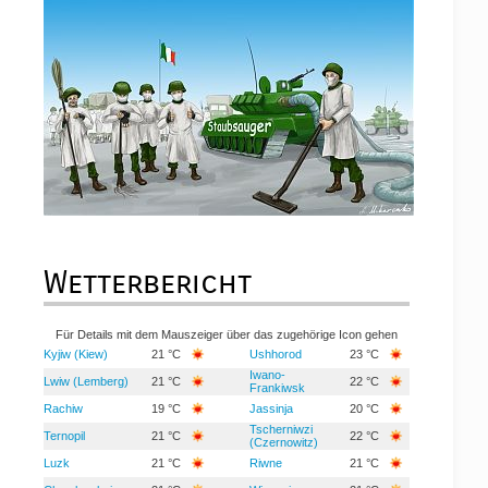
Wetterbericht
Für Details mit dem Mauszeiger über das zugehörige Icon gehen
Kyjiw (Kiew)
21 °C
Ushhorod
23 °C
Iwano-
Lwiw (Lemberg)
21 °C
22 °C
Frankiwsk
Rachiw
19 °C
Jassinja
20 °C
Tscherniwzi
Ternopil
21 °C
22 °C
(Czernowitz)
Luzk
21 °C
Riwne
21 °C