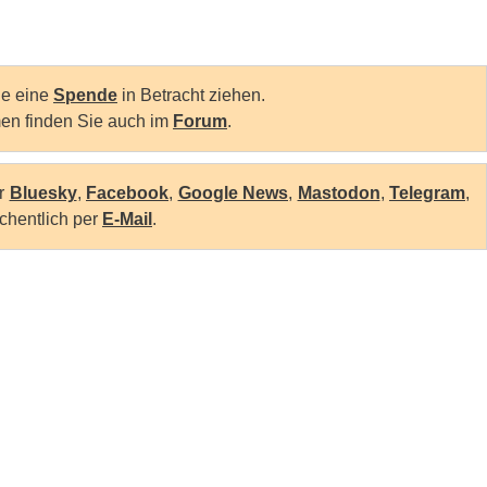
Sie eine
Spende
in Betracht ziehen.
en finden Sie auch im
Forum
.
er
Bluesky
,
Facebook
,
Google News
,
Mastodon
,
Telegram
,
chentlich per
E-Mail
.