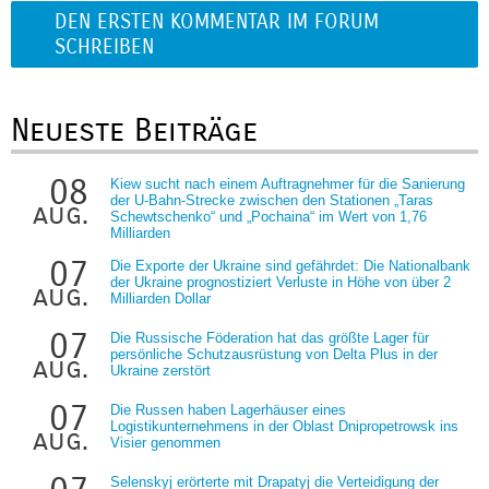
DEN ERSTEN KOMMENTAR IM FORUM
SCHREIBEN
Neueste Beiträge
08
Kiew sucht nach einem Auftragnehmer für die Sanierung
der U-Bahn-Strecke zwischen den Stationen „Taras
aug.
Schewtschenko“ und „Pochaina“ im Wert von 1,76
Milliarden
07
Die Exporte der Ukraine sind gefährdet: Die Nationalbank
der Ukraine prognostiziert Verluste in Höhe von über 2
aug.
Milliarden Dollar
07
Die Russische Föderation hat das größte Lager für
persönliche Schutzausrüstung von Delta Plus in der
aug.
Ukraine zerstört
07
Die Russen haben Lagerhäuser eines
Logistikunternehmens in der Oblast Dnipropetrowsk ins
aug.
Visier genommen
Selenskyj erörterte mit Drapatyj die Verteidigung der