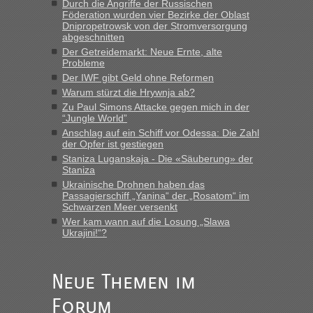
Strecke fahren wir nicht"
Durch die Angriffe der Russischen
Föderation wurden vier Bezirke der Oblast
Dnipropetrowsk von der Stromversorgung
abgeschnitten
“
Der Getreidemarkt: Neue Ernte, alte
Probleme
MHG1023
in
Berichte und Reisetipps • Re: Mit dem Zug in
Der IWF gibt Geld ohne Reformen
die Ukraine
Warum stürzt die Hrywnja ab?
„Man sollte aber explizit dazu schreiben, daß es ein Zug von
Zu Paul Simons Attacke gegen mich in der
LeoExpress ist - und nur auf deren Webseite kann man die
“Jungle World”
Fahrkarten kaufen. Zumindest ist es die erste Umsteigefreie
Anschlag auf ein Schiff vor Odessa: Die Zahl
Verbindung von Deutschland...“
der Opfer ist gestiegen
Staniza Luganskaja - Die «Säuberung» der
Staniza
Eric
in
Recht, Visa und Dokumente • Re: Deklaration
gebrauchter Kleidung beim Zoll
Ukrainische Drohnen haben das
Passagierschiff „Yanina“ der „Rosatom“ im
„Vielen Dank, mit einem Briefchen meiner Frau im Gepäck
Schwarzen Meer versenkt
gab es keine Probleme“
Wer kam wann auf die Losung „Slawa
Ukrajini!“?
Anuleb
in
Recht, Visa und Dokumente • Re: Seit Anfang
des Jahres haben die Zollbeamten Verstöße im Wert von
fast 11 Milliarden aufgedeckt
Neue Themen im
„Am besten wäre natürlich, wenn die Frau mit dabei ist.
Forum
Alleinreisende Männer stehen schließlich immer unter