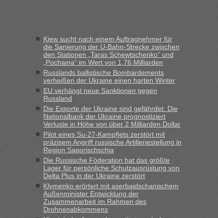
Verdacht.“
Frank
in
Recht, Visa und Dokumente • Re: Seit Anfang des
Jahres haben die Zollbeamten Verstöße im Wert von fast 11
Kiew sucht nach einem Auftragnehmer für
Milliarden aufgedeckt
die Sanierung der U-Bahn-Strecke zwischen
den Stationen „Taras Schewtschenko“ und
„Kein Zoll. Du musst an sich nur sagen dass das privat ist
„Pochaina“ im Wert von 1,76 Milliarden
und du nicht damit handeln willst. So lange das nicht
Russlands ballistische Bombardements
Originalverpackt ist und ersichlich das nicht neu sollte es
verheißen der Ukraine einen harten Winter
keine Probleme geben“
EU verhängt neue Sanktionen gegen
Russland
Eric
in
Recht, Visa und Dokumente • Deklaration
Die Exporte der Ukraine sind gefährdet: Die
gebrauchter Kleidung beim Zoll
Nationalbank der Ukraine prognostiziert
Verluste in Höhe von über 2 Milliarden Dollar
„Hallo Leute, ich weiß nicht, ob ich hier richtig bin mit meiner
Pilot eines Su-27-Kampfjets zerstört mit
Anfrage. Ich möchte 4 Umzugskartons mit gebrauchter
präzisem Angriff russische Artilleriestellung in
Straßen Kleidung bei der Einreise in die Ukraine
Region Saporischschja
mitnehmen. Es ist gebrauchte Kleidung...“
Die Russische Föderation hat das größte
Lager für persönliche Schutzausrüstung von
lev
in
Berichte und Reisetipps • Re: An welchem
Delta Plus in der Ukraine zerstört
Grenzübergang zwischen Polen und der Ukraine geht es am
Klymenko erörtert mit aserbaidschanischem
schnellsten?
Außenminister Entwicklung der
Zusammenarbeit im Rahmen des
„Wir sind mit unserem Wohnmobil, wie geplant am Montag
Drohnenabkommens
15.6. in Krakovets rüber. Sehr zeitig los gegen 5 Uhr in der