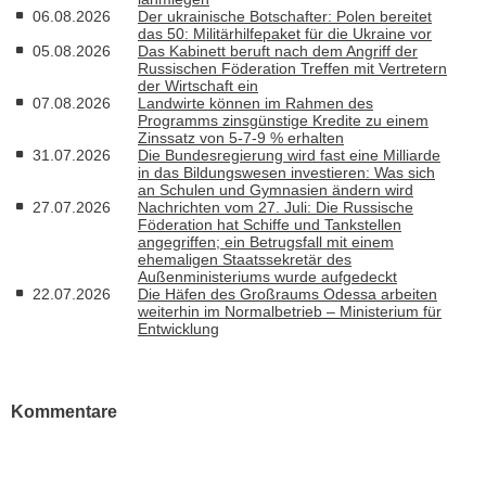
06.08.2026
Der ukrainische Botschafter: Polen bereitet
das 50: Militärhilfepaket für die Ukraine vor
05.08.2026
Das Kabinett beruft nach dem Angriff der
Russischen Föderation Treffen mit Vertretern
der Wirtschaft ein
07.08.2026
Landwirte können im Rahmen des
Programms zinsgünstige Kredite zu einem
Zinssatz von 5-7-9 % erhalten
31.07.2026
Die Bundesregierung wird fast eine Milliarde
in das Bildungswesen investieren: Was sich
an Schulen und Gymnasien ändern wird
27.07.2026
Nachrichten vom 27. Juli: Die Russische
Föderation hat Schiffe und Tankstellen
angegriffen; ein Betrugsfall mit einem
ehemaligen Staatssekretär des
Außenministeriums wurde aufgedeckt
22.07.2026
Die Häfen des Großraums Odessa arbeiten
weiterhin im Normalbetrieb – Ministerium für
Entwicklung
Kommentare