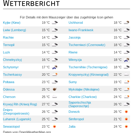
Wetterbericht
Für Details mit dem Mauszeiger über das zugehörige Icon gehen
Kyjiw (Kiew)
19 °C
Ushhorod
18 °C
Lwiw (Lemberg)
15 °C
Iwano-Frankiwsk
16 °C
Rachiw
14 °C
Jassinja
15 °C
Ternopil
15 °C
Tscherniwzi (Czernowitz)
18 °C
Luzk
14 °C
Riwne
14 °C
Chmelnyzkyj
16 °C
Winnyzja
18 °C
Schytomyr
17 °C
Tschernihiw (Tschernigow)
18 °C
Tscherkassy
20 °C
Kropywnyzkyj (Kirowograd)
22 °C
Poltawa
23 °C
Sumy
19 °C
Odessa
25 °C
Mykolajiw (Nikolajew)
25 °C
Cherson
25 °C
Charkiw (Charkow)
24 °C
Saporischschja
Krywyj Rih (Kriwoj Rog)
27 °C
26 °C
(Saporoschje)
Dnipro
26 °C
Donezk
26 °C
(Dnepropetrowsk)
Luhansk (Lugansk)
25 °C
Simferopol
21 °C
Sewastopol
23 °C
Jalta
24 °C
Daten von
OpenWeatherMap.org