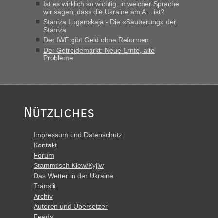
Ist es wirklich so wichtig, in welcher Sprache
Polen. Zb. Krakovets 100 PKW ca. 10 h Wartezeit. Wollen
wir sagen, dass die Ukraine am A... ist?
Montag rüber, versuchen es sehr früh.“
Staniza Luganskaja - Die «Säuberung» der
Staniza
Der IWF gibt Geld ohne Reformen
Der Getreidemarkt: Neue Ernte, alte
Probleme
Nützliches
Impressum und Datenschutz
Kontakt
Forum
Stammtisch Kiew/Kyjiw
Das Wetter in der Ukraine
Translit
Archiv
Autoren und Übersetzer
Feeds