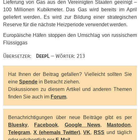
Lieferung von Gas aus den Vereinigten Staaten geeinigt –
100 Millionen Kubikmeter. Das Gas wird bereits im April
geliefert werden. Es wird zur Bildung einer strategischen
Reserve für die nächste Heizperiode verwendet werden.
Europäische Häfen stoppen den Umschlag von russischem
Flüssiggas
Übersetzer:
DeepL
— Wörter: 213
Hat Ihnen der Beitrag gefallen? Vielleicht sollten Sie
eine
Spende
in Betracht ziehen.
Diskussionen zu diesem Artikel und anderen Themen
finden Sie auch im
Forum
.
Benachrichtigungen über neue Beiträge gibt es per
Bluesky
,
Facebook
,
Google News
,
Mastodon
,
Telegram
,
X (ehemals Twitter)
,
VK
,
RSS
und täglich
oder wöchentlich per
E-Mail
.