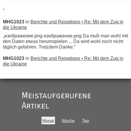
“
MHG1023
in
Berichte und Reisetipps • Re: Mit dem Zug in
die Ukraine
„изображение.png изображение.png Da muß man wohl mit
den Daten etwas herumspielen ... Da wird wohl noch nicht
täglich gefahren. Trotzdem Danke.“
MHG1023
in
Berichte und Reisetipps • Re: Mit dem Zug in
die Ukraine
„
Der Link zum Anbieter ist ja da.
Meistaufgerufene
Ist korrekt, aber ich finde man hätte trotzdem im Text gleich
darauf hinweisen können.
Artikel
War aber nicht "böse" gemeint ...
Bis jetzt sind die Tickets auch noch nicht auf der Webseite
buchbar - warum auch immer ...
Monat
Woche
Tag
Hab´s versucht - bekomme aber immer angezeigt "auf dieser