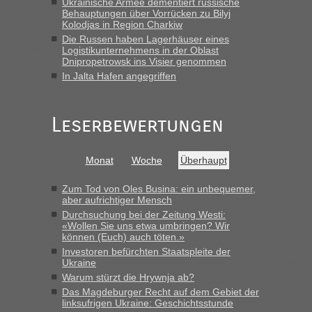
Ukrainische Armee dementiert russische
Früh. Mit sehr sehr wenig Verkehr, super bis zur Grenze. Nur
Behauptungen über Vorrücken zu Bilyj
8 PKW vor der Schranke....“
Kolodjas in Region Charkiw
Die Russen haben Lagerhäuser eines
Frank
in
Berichte und Reisetipps • Re: An welchem
Logistikunternehmens in der Oblast
Grenzübergang zwischen Polen und der Ukraine geht es am
Dnipropetrowsk ins Visier genommen
schnellsten?
In Jalta Hafen angegriffen
„Gestern 6 Stunden warten vor der Grenze Richtung Polen
in Krakowez mit dem Kleinbus. Abfertigung ging dann
Leserbewertungen
schnell da auch Passagiere mit EU-Pass dabei waren“
Bernd D-UA
in
Berichte und Reisetipps • Re: An welchem
Monat
Woche
Überhaupt
Grenzübergang zwischen Polen und der Ukraine geht es am
schnellsten?
Zum Tod von Oles Busina: ein unbequemer,
„Bin am Montag 15.6.26 um 8 Uhr in Urgyniw ausgereist,
aber aufrichtiger Mensch
das erste Mal an einem Montagmorgen ca. 15 Fahrzeuge
Durchsuchung bei der Zeitung Westi:
vor mir, bin sonst der Erste oder Zweite, egal, nach ca 20
«Wollen Sie uns etwa umbringen? Wir
Minuten wurde dann die nächste Welle...“
können (Euch) auch töten.»
Investoren befürchten Staatspleite der
lev
in
Berichte und Reisetipps • Re: An welchem
Ukraine
Grenzübergang zwischen Polen und der Ukraine geht es am
Warum stürzt die Hrywnja ab?
schnellsten?
Das Magdeburger Recht auf dem Gebiet der
linksufrigen Ukraine: Geschichtsstunde
„Derzeit, ist es überall sehr voll an den Grenzen Ukraine/