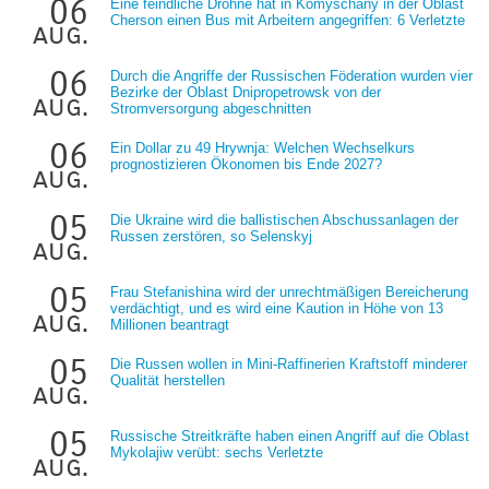
06
Eine feindliche Drohne hat in Komyschany in der Oblast
Cherson einen Bus mit Arbeitern angegriffen: 6 Verletzte
aug.
06
Durch die Angriffe der Russischen Föderation wurden vier
Bezirke der Oblast Dnipropetrowsk von der
aug.
Stromversorgung abgeschnitten
06
Ein Dollar zu 49 Hrywnja: Welchen Wechselkurs
prognostizieren Ökonomen bis Ende 2027?
aug.
05
Die Ukraine wird die ballistischen Abschussanlagen der
Russen zerstören, so Selenskyj
aug.
05
Frau Stefanishina wird der unrechtmäßigen Bereicherung
verdächtigt, und es wird eine Kaution in Höhe von 13
aug.
Millionen beantragt
05
Die Russen wollen in Mini-Raffinerien Kraftstoff minderer
Qualität herstellen
aug.
05
Russische Streitkräfte haben einen Angriff auf die Oblast
Mykolajiw verübt: sechs Verletzte
aug.