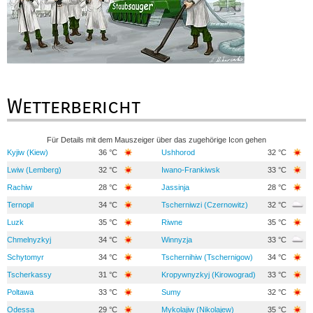
Wetterbericht
Für Details mit dem Mauszeiger über das zugehörige Icon gehen
Kyjiw (Kiew)
36 °C
Ushhorod
32 °C
Lwiw (Lemberg)
32 °C
Iwano-Frankiwsk
33 °C
Rachiw
28 °C
Jassinja
28 °C
Ternopil
34 °C
Tscherniwzi (Czernowitz)
32 °C
Luzk
35 °C
Riwne
35 °C
Chmelnyzkyj
34 °C
Winnyzja
33 °C
Schytomyr
34 °C
Tschernihiw (Tschernigow)
34 °C
Tscherkassy
31 °C
Kropywnyzkyj (Kirowograd)
33 °C
Poltawa
33 °C
Sumy
32 °C
Odessa
29 °C
Mykolajiw (Nikolajew)
35 °C