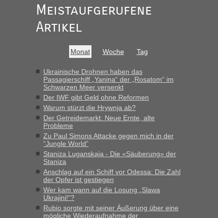
Alleinreisende Männer stehen schließlich immer unter
Meistaufgerufene
Verdacht.“
Artikel
Frank
in
Recht, Visa und Dokumente • Re: Seit Anfang des
Jahres haben die Zollbeamten Verstöße im Wert von fast 11
Milliarden aufgedeckt
Monat
Woche
Tag
„Kein Zoll. Du musst an sich nur sagen dass das privat ist
und du nicht damit handeln willst. So lange das nicht
Ukrainische Drohnen haben das
Passagierschiff „Yanina“ der „Rosatom“ im
Originalverpackt ist und ersichlich das nicht neu sollte es
Schwarzen Meer versenkt
keine Probleme geben“
Der IWF gibt Geld ohne Reformen
Warum stürzt die Hrywnja ab?
Eric
in
Recht, Visa und Dokumente • Deklaration
Der Getreidemarkt: Neue Ernte, alte
gebrauchter Kleidung beim Zoll
Probleme
„Hallo Leute, ich weiß nicht, ob ich hier richtig bin mit meiner
Zu Paul Simons Attacke gegen mich in der
Anfrage. Ich möchte 4 Umzugskartons mit gebrauchter
“Jungle World”
Straßen Kleidung bei der Einreise in die Ukraine
Staniza Luganskaja - Die «Säuberung» der
mitnehmen. Es ist gebrauchte Kleidung...“
Staniza
Anschlag auf ein Schiff vor Odessa: Die Zahl
lev
in
Berichte und Reisetipps • Re: An welchem
der Opfer ist gestiegen
Grenzübergang zwischen Polen und der Ukraine geht es am
Wer kam wann auf die Losung „Slawa
schnellsten?
Ukrajini!“?
Rubio sorgte mit seiner Äußerung über eine
„Wir sind mit unserem Wohnmobil, wie geplant am Montag
mögliche Wiederaufnahme der