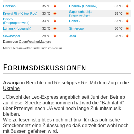
Cherson
35 °C
Charkiw (Charkow)
33 °C
Saporischschja
Krywyj Rih (Kriwoj Rog)
33 °C
35 °C
(Saporoschje)
Dnipro
33 °C
Donezk
33 °C
(Dnepropetrowsk)
Luhansk (Lugansk)
32 °C
Simferopol
30 °C
Sewastopol
29 °C
Jalta
28 °C
Daten von
OpenWeatherMap.org
Mehr Ukrainewetter findet sich im
Forum
Forumsdiskussionen
Awarija
in
Berichte und Reisetipps • Re: Mit dem Zug in die
Ukraine
„ Obwohl der Leo-Express angeblich seit Juni den Betrieb
auf dieser Strecke aufgenommen hat wird die "Bahnfahrt"
über Przemysl nach UA wohl noch lange Zukunftsmusik
bleiben.
Wie zu lesen ist gibt es noch nichtmal für das polnische
Streckennetz eine Zulassung so daß derzeit dort wohl noch
mit Bussen gefahren wird.