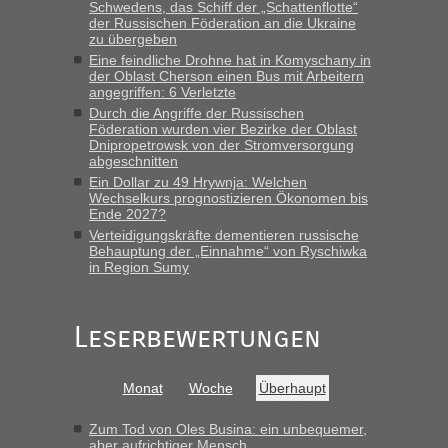
Schwedens, das Schiff der „Schattenflotte“
„Derzeit, ist es überall sehr voll an den Grenzen Ukraine/
der Russischen Föderation an die Ukraine
Polen. Zb. Krakovets 100 PKW ca. 10 h Wartezeit. Wollen
zu übergeben
Montag rüber, versuchen es sehr früh.“
Eine feindliche Drohne hat in Komyschany in
der Oblast Cherson einen Bus mit Arbeitern
angegriffen: 6 Verletzte
Durch die Angriffe der Russischen
Föderation wurden vier Bezirke der Oblast
Dnipropetrowsk von der Stromversorgung
abgeschnitten
Ein Dollar zu 49 Hrywnja: Welchen
Wechselkurs prognostizieren Ökonomen bis
Ende 2027?
Verteidigungskräfte dementieren russische
Behauptung der „Einnahme“ von Ryschiwka
in Region Sumy
Leserbewertungen
Monat
Woche
Überhaupt
Zum Tod von Oles Busina: ein unbequemer,
aber aufrichtiger Mensch