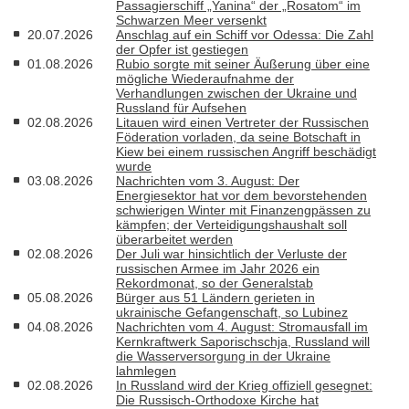
Passagierschiff „Yanina“ der „Rosatom“ im
Schwarzen Meer versenkt
20.07.2026
Anschlag auf ein Schiff vor Odessa: Die Zahl
der Opfer ist gestiegen
01.08.2026
Rubio sorgte mit seiner Äußerung über eine
mögliche Wiederaufnahme der
Verhandlungen zwischen der Ukraine und
Russland für Aufsehen
02.08.2026
Litauen wird einen Vertreter der Russischen
Föderation vorladen, da seine Botschaft in
Kiew bei einem russischen Angriff beschädigt
wurde
03.08.2026
Nachrichten vom 3. August: Der
Energiesektor hat vor dem bevorstehenden
schwierigen Winter mit Finanzengpässen zu
kämpfen; der Verteidigungshaushalt soll
überarbeitet werden
02.08.2026
Der Juli war hinsichtlich der Verluste der
russischen Armee im Jahr 2026 ein
Rekordmonat, so der Generalstab
05.08.2026
Bürger aus 51 Ländern gerieten in
ukrainische Gefangenschaft, so Lubinez
04.08.2026
Nachrichten vom 4. August: Stromausfall im
Kernkraftwerk Saporischschja, Russland will
die Wasserversorgung in der Ukraine
lahmlegen
02.08.2026
In Russland wird der Krieg offiziell gesegnet:
Die Russisch-Orthodoxe Kirche hat