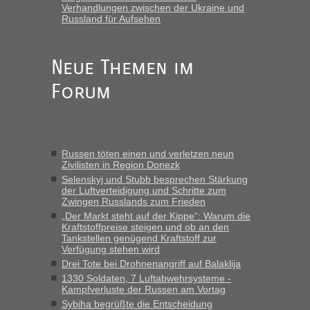
15.6. in Krakovets rüber. Sehr zeitig los gegen 5 Uhr in der
Verhandlungen zwischen der Ukraine und
Früh. Mit sehr sehr wenig Verkehr, super bis zur Grenze. Nur
Russland für Aufsehen
8 PKW vor der Schranke....“
Frank
in
Berichte und Reisetipps • Re: An welchem
Neue Themen im
Grenzübergang zwischen Polen und der Ukraine geht es am
schnellsten?
Forum
„Gestern 6 Stunden warten vor der Grenze Richtung Polen
in Krakowez mit dem Kleinbus. Abfertigung ging dann
schnell da auch Passagiere mit EU-Pass dabei waren“
Russen töten einen und verletzen neun
Bernd D-UA
in
Berichte und Reisetipps • Re: An welchem
Zivilisten in Region Donezk
Grenzübergang zwischen Polen und der Ukraine geht es am
Selenskyj und Stubb besprechen Stärkung
schnellsten?
der Luftverteidigung und Schritte zum
Zwingen Russlands zum Frieden
„Bin am Montag 15.6.26 um 8 Uhr in Urgyniw ausgereist,
„Der Markt steht auf der Kippe“: Warum die
das erste Mal an einem Montagmorgen ca. 15 Fahrzeuge
Kraftstoffpreise steigen und ob an den
vor mir, bin sonst der Erste oder Zweite, egal, nach ca 20
Tankstellen genügend Kraftstoff zur
Minuten wurde dann die nächste Welle...“
Verfügung stehen wird
Drei Tote bei Drohnenangriff auf Balaklija
lev
in
Berichte und Reisetipps • Re: An welchem
1330 Soldaten, 7 Luftabwehrsysteme -
Grenzübergang zwischen Polen und der Ukraine geht es am
Kampfverluste der Russen am Vortag
schnellsten?
Sybiha begrüßte die Entscheidung