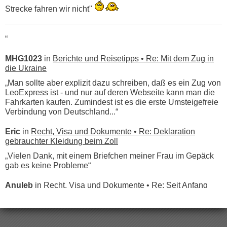
Strecke fahren wir nicht"
“
MHG1023
in
Berichte und Reisetipps • Re: Mit dem Zug in
die Ukraine
„Man sollte aber explizit dazu schreiben, daß es ein Zug von
LeoExpress ist - und nur auf deren Webseite kann man die
Fahrkarten kaufen. Zumindest ist es die erste Umsteigefreie
Verbindung von Deutschland...“
Eric
in
Recht, Visa und Dokumente • Re: Deklaration
gebrauchter Kleidung beim Zoll
„Vielen Dank, mit einem Briefchen meiner Frau im Gepäck
gab es keine Probleme“
Anuleb
in
Recht, Visa und Dokumente • Re: Seit Anfang
des Jahres haben die Zollbeamten Verstöße im Wert von
fast 11 Milliarden aufgedeckt
„Am besten wäre natürlich, wenn die Frau mit dabei ist.