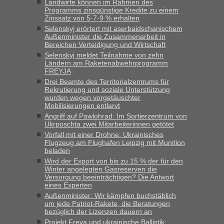
und du nicht damit handeln willst. So lange das nicht
Landwirte können im Rahmen des
Programms zinsgünstige Kredite zu einem
Originalverpackt ist und ersichlich das nicht neu sollte es
Zinssatz von 5-7-9 % erhalten
keine Probleme geben“
Selenskyj erörtert mit aserbaidschanischem
Außenminister die Zusammenarbeit in
Eric
in
Recht, Visa und Dokumente • Deklaration
Bereichen Verteidigung und Wirtschaft
gebrauchter Kleidung beim Zoll
Selenskyj meldet Teilnahme von zehn
Ländern am Raketenabwehrprogramm
„Hallo Leute, ich weiß nicht, ob ich hier richtig bin mit meiner
FREYJA
Anfrage. Ich möchte 4 Umzugskartons mit gebrauchter
Drei Beamte des Territorialzentrums für
Straßen Kleidung bei der Einreise in die Ukraine
Rekrutierung und soziale Unterstützung
mitnehmen. Es ist gebrauchte Kleidung...“
wurden wegen vorgetäuschter
Mobilisierungen entlarvt
lev
in
Berichte und Reisetipps • Re: An welchem
Angriff auf Pawlohrad: Im Sortierzentrum von
Grenzübergang zwischen Polen und der Ukraine geht es am
Ukrposchta zwei Mitarbeiterinnen getötet
schnellsten?
Vorfall mit einer Drohne: Ukrainisches
Flugzeug am Flughafen Leipzig mit Munition
„Wir sind mit unserem Wohnmobil, wie geplant am Montag
beladen
15.6. in Krakovets rüber. Sehr zeitig los gegen 5 Uhr in der
Wird der Export von bis zu 15 % der für den
Früh. Mit sehr sehr wenig Verkehr, super bis zur Grenze. Nur
Winter angelegten Gasreserven die
8 PKW vor der Schranke....“
Versorgung beeinträchtigen? Die Antwort
eines Experten
Frank
in
Berichte und Reisetipps • Re: An welchem
Außenminister: Wir kämpfen buchstäblich
Grenzübergang zwischen Polen und der Ukraine geht es am
um jede Patriot-Rakete, die Beratungen
bezüglich der Lizenzen dauern an
schnellsten?
Projekt Freya und ukrainische Ballistik: