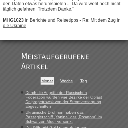
den Daten etwas herumspielen ... Da wird wohl noch nicht
täglich gefahren. Trotzdem Danke.“
MHG1023
in
Berichte und Reisetipps • Re: Mit dem Zug in
die Ukraine
„
Der Link zum Anbieter ist ja da.
Meistaufgerufene
Ist korrekt, aber ich finde man hätte trotzdem im Text gleich
darauf hinweisen können.
Artikel
War aber nicht "böse" gemeint ...
Bis jetzt sind die Tickets auch noch nicht auf der Webseite
buchbar - warum auch immer ...
Monat
Woche
Tag
Hab´s versucht - bekomme aber immer angezeigt "auf dieser
Strecke fahren wir nicht"
Durch die Angriffe der Russischen
Föderation wurden vier Bezirke der Oblast
Dnipropetrowsk von der Stromversorgung
abgeschnitten
“
Ukrainische Drohnen haben das
Passagierschiff „Yanina“ der „Rosatom“ im
MHG1023
in
Berichte und Reisetipps • Re: Mit dem Zug in
Schwarzen Meer versenkt
die Ukraine
Der IWF gibt Geld ohne Reformen