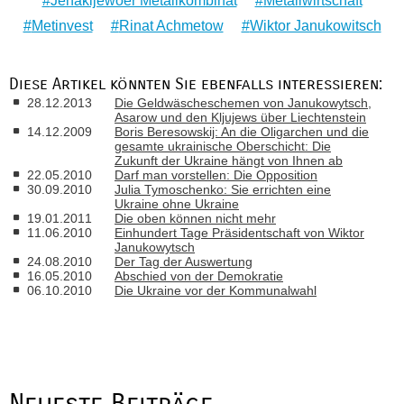
Jenakijewoer Metallkombinat
Metallwirtschaft
Metinvest
Rinat Achmetow
Wiktor Janukowitsch
Diese Artikel könnten Sie ebenfalls interessieren:
28.12.2013
Die Geldwäscheschemen von Janukowytsch,
Asarow und den Kljujews über Liechtenstein
14.12.2009
Boris Beresowskij: An die Oligarchen und die
gesamte ukrainische Oberschicht: Die
Zukunft der Ukraine hängt von Ihnen ab
22.05.2010
Darf man vorstellen: Die Opposition
30.09.2010
Julia Tymoschenko: Sie errichten eine
Ukraine ohne Ukraine
19.01.2011
Die oben können nicht mehr
11.06.2010
Einhundert Tage Präsidentschaft von Wiktor
Janukowytsch
24.08.2010
Der Tag der Auswertung
16.05.2010
Abschied von der Demokratie
06.10.2010
Die Ukraine vor der Kommunalwahl
Neueste Beiträge