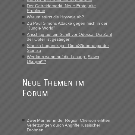
Der Getreidemarkt: Neue Ernte, alte
„Man sollte aber explizit dazu schreiben, daß es ein Zug von
Probleme
LeoExpress ist - und nur auf deren Webseite kann man die
Warum stürzt die Hrywnja ab?
Fahrkarten kaufen. Zumindest ist es die erste Umsteigefreie
Verbindung von Deutschland...“
Zu Paul Simons Attacke gegen mich in der
“Jungle World”
Anschlag auf ein Schiff vor Odessa: Die Zahl
Eric
in
Recht, Visa und Dokumente • Re: Deklaration
der Opfer ist gestiegen
gebrauchter Kleidung beim Zoll
Staniza Luganskaja - Die «Säuberung» der
„Vielen Dank, mit einem Briefchen meiner Frau im Gepäck
Staniza
gab es keine Probleme“
Wer kam wann auf die Losung „Slawa
Ukrajini!“?
Anuleb
in
Recht, Visa und Dokumente • Re: Seit Anfang
des Jahres haben die Zollbeamten Verstöße im Wert von
fast 11 Milliarden aufgedeckt
Neue Themen im
„Am besten wäre natürlich, wenn die Frau mit dabei ist.
Forum
Alleinreisende Männer stehen schließlich immer unter
Verdacht.“
Frank
in
Recht, Visa und Dokumente • Re: Seit Anfang des
Jahres haben die Zollbeamten Verstöße im Wert von fast 11
Zwei Männer in der Region Cherson erlitten
Milliarden aufgedeckt
Verletzungen durch Angriffe russischer
Drohnen
„Kein Zoll. Du musst an sich nur sagen dass das privat ist