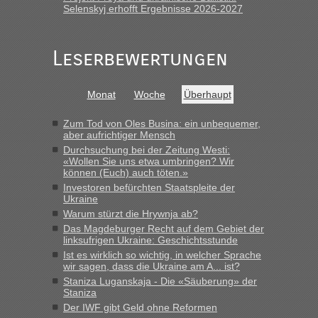
„Gestern 6 Stunden warten vor der Grenze Richtung Polen
Selenskyj erhofft Ergebnisse 2026-2027
in Krakowez mit dem Kleinbus. Abfertigung ging dann
schnell da auch Passagiere mit EU-Pass dabei waren“
Leserbewertungen
Bernd D-UA
in
Berichte und Reisetipps • Re: An welchem
Grenzübergang zwischen Polen und der Ukraine geht es am
schnellsten?
Monat
Woche
Überhaupt
„Bin am Montag 15.6.26 um 8 Uhr in Urgyniw ausgereist,
das erste Mal an einem Montagmorgen ca. 15 Fahrzeuge
Zum Tod von Oles Busina: ein unbequemer,
vor mir, bin sonst der Erste oder Zweite, egal, nach ca 20
aber aufrichtiger Mensch
Minuten wurde dann die nächste Welle...“
Durchsuchung bei der Zeitung Westi:
«Wollen Sie uns etwa umbringen? Wir
können (Euch) auch töten.»
lev
in
Berichte und Reisetipps • Re: An welchem
Investoren befürchten Staatspleite der
Grenzübergang zwischen Polen und der Ukraine geht es am
Ukraine
schnellsten?
Warum stürzt die Hrywnja ab?
„Derzeit, ist es überall sehr voll an den Grenzen Ukraine/
Das Magdeburger Recht auf dem Gebiet der
Polen. Zb. Krakovets 100 PKW ca. 10 h Wartezeit. Wollen
linksufrigen Ukraine: Geschichtsstunde
Montag rüber, versuchen es sehr früh.“
Ist es wirklich so wichtig, in welcher Sprache
wir sagen, dass die Ukraine am A... ist?
Staniza Luganskaja - Die «Säuberung» der
Staniza
Der IWF gibt Geld ohne Reformen