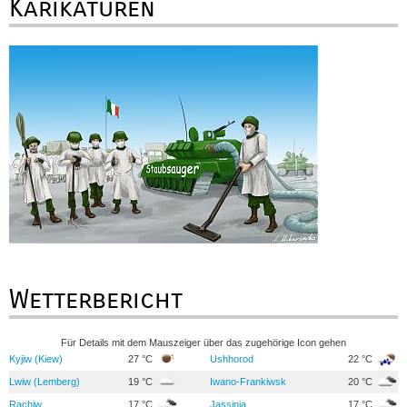
Karikaturen
Wetterbericht
Für Details mit dem Mauszeiger über das zugehörige Icon gehen
Kyjiw (Kiew)
27 °C
Ushhorod
22 °C
Lwiw (Lemberg)
19 °C
Iwano-Frankiwsk
20 °C
Rachiw
17 °C
Jassinja
17 °C