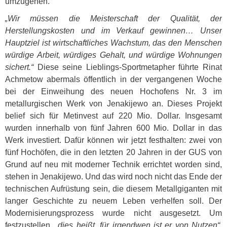
umzugehen.
„Wir müssen die Meisterschaft der Qualität, der
Herstellungskosten und im Verkauf gewinnen… Unser
Hauptziel ist wirtschaftliches Wachstum, das den Menschen
würdige Arbeit, würdiges Gehalt, und würdige Wohnungen
sichert.“
Diese seine Lieblings-Sportmetapher führte Rinat
Achmetow abermals öffentlich in der vergangenen Woche
bei der Einweihung des neuen Hochofens Nr. 3 im
metallurgischen Werk von Jenakijewo an. Dieses Projekt
belief sich für Metinvest auf 220 Mio. Dollar. Insgesamt
wurden innerhalb von fünf Jahren 600 Mio. Dollar in das
Werk investiert. Dafür können wir jetzt festhalten: zwei von
fünf Hochöfen, die in den letzten 20 Jahren in der
GUS
von
Grund auf neu mit moderner Technik errichtet worden sind,
stehen in Jenakijewo. Und das wird noch nicht das Ende der
technischen Aufrüstung sein, die diesem Metallgiganten mit
langer Geschichte zu neuem Leben verhelfen soll. Der
Modernisierungsprozess wurde nicht ausgesetzt. Um
festzustellen,
„dies heißt, für irgendwen ist er von Nutzen“
,