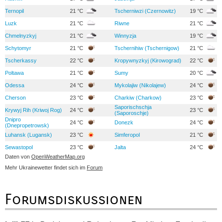
Ternopil
21 °C
Tscherniwzi (Czernowitz)
19 °C
Luzk
21 °C
Riwne
21 °C
Chmelnyzkyj
21 °C
Winnyzja
19 °C
Schytomyr
21 °C
Tschernihiw (Tschernigow)
21 °C
Tscherkassy
22 °C
Kropywnyzkyj (Kirowograd)
22 °C
Poltawa
21 °C
Sumy
20 °C
Odessa
24 °C
Mykolajiw (Nikolajew)
24 °C
Cherson
23 °C
Charkiw (Charkow)
23 °C
Saporischschja
Krywyj Rih (Kriwoj Rog)
24 °C
23 °C
(Saporoschje)
Dnipro
24 °C
Donezk
24 °C
(Dnepropetrowsk)
Luhansk (Lugansk)
23 °C
Simferopol
21 °C
Sewastopol
23 °C
Jalta
24 °C
Daten von
OpenWeatherMap.org
Mehr Ukrainewetter findet sich im
Forum
Forumsdiskussionen