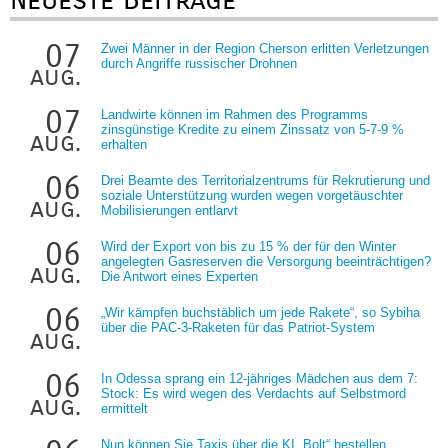
07
Zwei Männer in der Region Cherson erlitten Verletzungen
durch Angriffe russischer Drohnen
aug.
07
Landwirte können im Rahmen des Programms
zinsgünstige Kredite zu einem Zinssatz von 5-7-9 %
aug.
erhalten
06
Drei Beamte des Territorialzentrums für Rekrutierung und
soziale Unterstützung wurden wegen vorgetäuschter
aug.
Mobilisierungen entlarvt
06
Wird der Export von bis zu 15 % der für den Winter
angelegten Gasreserven die Versorgung beeinträchtigen?
aug.
Die Antwort eines Experten
06
„Wir kämpfen buchstäblich um jede Rakete“, so Sybiha
über die PAC-3-Raketen für das Patriot-System
aug.
06
In Odessa sprang ein 12-jähriges Mädchen aus dem 7:
Stock: Es wird wegen des Verdachts auf Selbstmord
aug.
ermittelt
Nun können Sie Taxis über die KI „Bolt“ bestellen