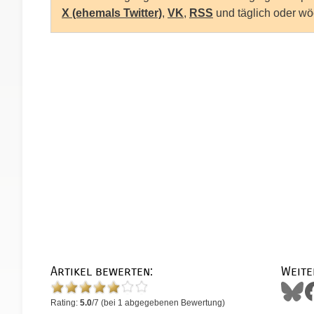
X (ehemals Twitter)
,
VK
,
RSS
und täglich oder wö
Artikel bewerten:
Weite
Rating:
5.0
/
7
(bei
1
abgegebenen Bewertung)