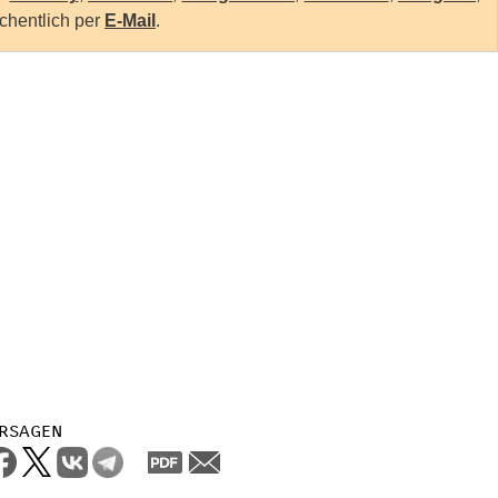
chentlich per
E-Mail
.
rsagen