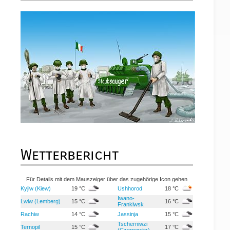
Wetterbericht
Für Details mit dem Mauszeiger über das zugehörige Icon gehen
Kyjiw (Kiew)
19 °C
Ushhorod
18 °C
Iwano-
Lwiw (Lemberg)
15 °C
16 °C
Frankiwsk
Rachiw
14 °C
Jassinja
15 °C
Tscherniwzi
Ternopil
15 °C
17 °C
(Czernowitz)