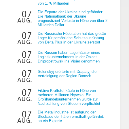
von 1,76 Milliarden
07
Die Exporte der Ukraine sind gefährdet:
Die Nationalbank der Ukraine
aug.
prognostiziert Verluste in Höhe von über 2
Milliarden Dollar
07
Die Russische Föderation hat das größte
Lager für persönliche Schutzausrüstung
aug.
von Delta Plus in der Ukraine zerstört
07
Die Russen haben Lagerhäuser eines
Logistikunternehmens in der Oblast
aug.
Dnipropetrowsk ins Visier genommen
07
Selenskyj erörterte mit Drapatyj die
Verteidigung der Region Donezk
aug.
07
Fiktive Kraftstoffkäufe in Höhe von
mehreren Millionen Hrywnja: Ein
aug.
Großhandelsunternehmen wurde zur
Nachzahlung von Steuern verpflichtet
07
Die Metallindustrie ist aufgrund der
Blockade der Häfen ernsthaft gefährdet,
aug.
so ein Experte