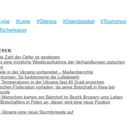
yjiw
Lwiw
Odessa
Opendatabot
Tourismus
Tscherkassy
eren:
ie Zahl der Opfer ist gestiegen
ber eine mögliche Wiederaufnahme der Verhandlungen zwischen
en
Ziele in der Ukraine vorbereitet – Medienberichte
tungen: So funktionierte die Luftabwehr
emperaturen in der Ukraine fast 40 Grad erreichen
ischen Föderation vorladen, da seine Botschaft in Kiew bei
wurde
: 8 Menschen kamen am Bahnhof im Bezirk Browary ums Leben
otschafters in Polen an; dieser wird eine neue Position
r Ukraine eine neue Sturmbrigade auf