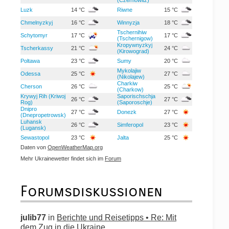
Luzk
14 °C
Riwne
15 °C
Chmelnyzkyj
16 °C
Winnyzja
18 °C
Tschernihiw
Schytomyr
17 °C
17 °C
(Tschernigow)
Kropywnyzkyj
Tscherkassy
21 °C
24 °C
(Kirowograd)
Poltawa
23 °C
Sumy
20 °C
Mykolajiw
Odessa
25 °C
27 °C
(Nikolajew)
Charkiw
Cherson
26 °C
25 °C
(Charkow)
Krywyj Rih (Kriwoj
Saporischschja
26 °C
27 °C
Rog)
(Saporoschje)
Dnipro
27 °C
Donezk
27 °C
(Dnepropetrowsk)
Luhansk
26 °C
Simferopol
23 °C
(Lugansk)
Sewastopol
23 °C
Jalta
25 °C
Daten von
OpenWeatherMap.org
Mehr Ukrainewetter findet sich im
Forum
Forumsdiskussionen
julib77
in
Berichte und Reisetipps • Re: Mit
dem Zug in die Ukraine