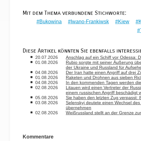
Mit dem Thema verbundene Stichworte:
Bukowina
Iwano-Frankiwsk
Kiew
K
Diese Artikel könnten Sie ebenfalls interessi
20.07.2026
Anschlag auf ein Schiff vor Odessa: D
01.08.2026
Rubio sorgte mit seiner Äußerung ü
der Ukraine und Russland für Aufseh
04.08.2026
Der Iran hatte einen Angriff auf drei 
01.08.2026
Raketen und Drohnen aus sieben Rich
04.08.2026
In den kommenden Tagen werden die T
02.08.2026
Litauen wird einen Vertreter der Russ
einem russischen Angriff beschädigt 
05.08.2026
Sie haben den letzten Zug verpasst
03.08.2026
Selenskyj deutete einen Wechsel des B
übernehmen
02.08.2026
Weißrussland stellt an der Grenze zu
Kommentare