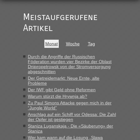
Der Link zum Anbieter ist ja da.
Meistaufgerufene
Ist korrekt, aber ich finde man hätte trotzdem im Text gleich
darauf hinweisen können.
Artikel
War aber nicht "böse" gemeint ...
Bis jetzt sind die Tickets auch noch nicht auf der Webseite
buchbar - warum auch immer ...
Monat
Woche
Tag
Hab´s versucht - bekomme aber immer angezeigt "auf dieser
Strecke fahren wir nicht"
Durch die Angriffe der Russischen
Föderation wurden vier Bezirke der Oblast
Dnipropetrowsk von der Stromversorgung
abgeschnitten
“
Der Getreidemarkt: Neue Ernte, alte
Probleme
MHG1023
in
Berichte und Reisetipps • Re: Mit dem Zug in
Der IWF gibt Geld ohne Reformen
die Ukraine
Warum stürzt die Hrywnja ab?
„Man sollte aber explizit dazu schreiben, daß es ein Zug von
Zu Paul Simons Attacke gegen mich in der
LeoExpress ist - und nur auf deren Webseite kann man die
“Jungle World”
Fahrkarten kaufen. Zumindest ist es die erste Umsteigefreie
Anschlag auf ein Schiff vor Odessa: Die Zahl
Verbindung von Deutschland...“
der Opfer ist gestiegen
Staniza Luganskaja - Die «Säuberung» der
Staniza
Eric
in
Recht, Visa und Dokumente • Re: Deklaration
gebrauchter Kleidung beim Zoll
Wer kam wann auf die Losung „Slawa