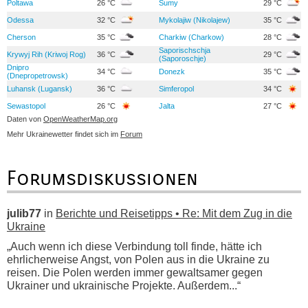
Poltawa
26 °C
Sumy
29 °C
Odessa
32 °C
Mykolajiw (Nikolajew)
35 °C
Cherson
35 °C
Charkiw (Charkow)
28 °C
Saporischschja
Krywyj Rih (Kriwoj Rog)
36 °C
29 °C
(Saporoschje)
Dnipro
34 °C
Donezk
35 °C
(Dnepropetrowsk)
Luhansk (Lugansk)
36 °C
Simferopol
34 °C
Sewastopol
26 °C
Jalta
27 °C
Daten von
OpenWeatherMap.org
Mehr Ukrainewetter findet sich im
Forum
Forumsdiskussionen
julib77
in
Berichte und Reisetipps • Re: Mit dem Zug in die
Ukraine
„Auch wenn ich diese Verbindung toll finde, hätte ich
ehrlicherweise Angst, von Polen aus in die Ukraine zu
reisen. Die Polen werden immer gewaltsamer gegen
Ukrainer und ukrainische Projekte. Außerdem...“