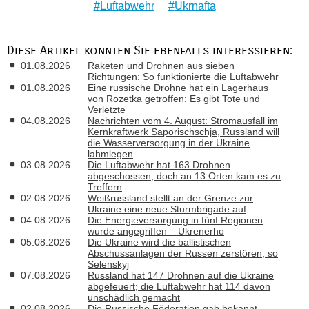
Luftabwehr
Ukrnafta
Diese Artikel könnten Sie ebenfalls interessieren:
01.08.2026
Raketen und Drohnen aus sieben
Richtungen: So funktionierte die Luftabwehr
01.08.2026
Eine russische Drohne hat ein Lagerhaus
von Rozetka getroffen: Es gibt Tote und
Verletzte
04.08.2026
Nachrichten vom 4. August: Stromausfall im
Kernkraftwerk Saporischschja, Russland will
die Wasserversorgung in der Ukraine
lahmlegen
03.08.2026
Die Luftabwehr hat 163 Drohnen
abgeschossen, doch an 13 Orten kam es zu
Treffern
02.08.2026
Weißrussland stellt an der Grenze zur
Ukraine eine neue Sturmbrigade auf
04.08.2026
Die Energieversorgung in fünf Regionen
wurde angegriffen – Ukrenerho
05.08.2026
Die Ukraine wird die ballistischen
Abschussanlagen der Russen zerstören, so
Selenskyj
07.08.2026
Russland hat 147 Drohnen auf die Ukraine
abgefeuert; die Luftabwehr hat 114 davon
unschädlich gemacht
02.08.2026
Die Russische Föderation gab bekannt,