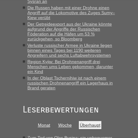
Sysran an
Anfrage. Ich möchte 4 Umzugskartons mit gebrauchter
Straßen Kleidung bei der Einreise in die Ukraine
Die Russen haben mit einer Drohne einen
Angriff auf die Lokomotive des Zuges Sumy–
mitnehmen. Es ist gebrauchte Kleidung...“
Kiew verübt
Der Getreideexport aus der Ukraine könnte
lev
in
Berichte und Reisetipps • Re: An welchem
aufgrund der Angriffe der Russischen
Grenzübergang zwischen Polen und der Ukraine geht es am
Föderation auf die Häfen um 53 %
schnellsten?
zurückgehen, so Bloomberg
Verluste russischer Armee in Ukraine liegen
„Wir sind mit unserem Wohnmobil, wie geplant am Montag
binnen eines Tages bei 1190 weiteren
15.6. in Krakovets rüber. Sehr zeitig los gegen 5 Uhr in der
Angreifern und sechs Luftabwehrsystemen
Früh. Mit sehr sehr wenig Verkehr, super bis zur Grenze. Nur
Region Kyjiw: Bei Drohnenangriff drei
8 PKW vor der Schranke....“
Menschen ums Leben gekommen, darunter
ein Kind
Frank
in
Berichte und Reisetipps • Re: An welchem
In der Oblast Tschernihiw ist nach einem
Grenzübergang zwischen Polen und der Ukraine geht es am
russischen Drohnenangriff ein Lagerhaus in
schnellsten?
Brand geraten
„Gestern 6 Stunden warten vor der Grenze Richtung Polen
in Krakowez mit dem Kleinbus. Abfertigung ging dann
Leserbewertungen
schnell da auch Passagiere mit EU-Pass dabei waren“
Bernd D-UA
in
Berichte und Reisetipps • Re: An welchem
Monat
Woche
Überhaupt
Grenzübergang zwischen Polen und der Ukraine geht es am
schnellsten?
Zum Tod von Oles Busina: ein unbequemer,