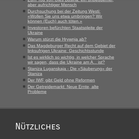
„Bin am Montag 15.6.26 um 8 Uhr in Urgyniw ausgereist,
aber aufrichtiger Mensch
das erste Mal an einem Montagmorgen ca. 15 Fahrzeuge
Durchsuchung bei der Zeitung Westi:
vor mir, bin sonst der Erste oder Zweite, egal, nach ca 20
«Wollen Sie uns etwa umbringen? Wir
Minuten wurde dann die nächste Welle...“
können (Euch) auch töten.»
Investoren befürchten Staatspleite der
lev
in
Berichte und Reisetipps • Re: An welchem
Ukraine
Grenzübergang zwischen Polen und der Ukraine geht es am
Warum stürzt die Hrywnja ab?
schnellsten?
Das Magdeburger Recht auf dem Gebiet der
linksufrigen Ukraine: Geschichtsstunde
„Derzeit, ist es überall sehr voll an den Grenzen Ukraine/
Ist es wirklich so wichtig, in welcher Sprache
Polen. Zb. Krakovets 100 PKW ca. 10 h Wartezeit. Wollen
wir sagen, dass die Ukraine am A... ist?
Montag rüber, versuchen es sehr früh.“
Staniza Luganskaja - Die «Säuberung» der
Staniza
Der IWF gibt Geld ohne Reformen
Der Getreidemarkt: Neue Ernte, alte
Probleme
Nützliches