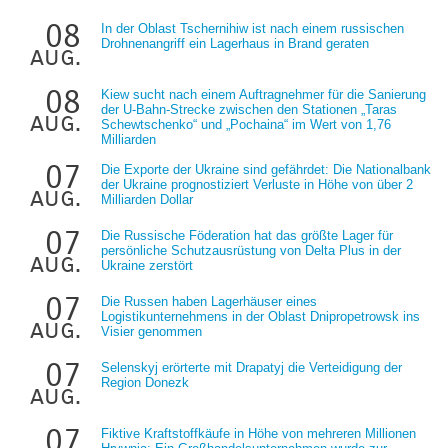
08
In der Oblast Tschernihiw ist nach einem russischen
Drohnenangriff ein Lagerhaus in Brand geraten
aug.
08
Kiew sucht nach einem Auftragnehmer für die Sanierung
der U-Bahn-Strecke zwischen den Stationen „Taras
aug.
Schewtschenko“ und „Pochaina“ im Wert von 1,76
Milliarden
07
Die Exporte der Ukraine sind gefährdet: Die Nationalbank
der Ukraine prognostiziert Verluste in Höhe von über 2
aug.
Milliarden Dollar
07
Die Russische Föderation hat das größte Lager für
persönliche Schutzausrüstung von Delta Plus in der
aug.
Ukraine zerstört
07
Die Russen haben Lagerhäuser eines
Logistikunternehmens in der Oblast Dnipropetrowsk ins
aug.
Visier genommen
07
Selenskyj erörterte mit Drapatyj die Verteidigung der
Region Donezk
aug.
07
Fiktive Kraftstoffkäufe in Höhe von mehreren Millionen