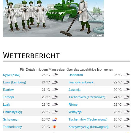
Wetterbericht
Für Details mit dem Mauszeiger über das zugehörige Icon gehen
Kyjiw (Kiew)
23 °C
Ushhorod
25 °C
Lwiw (Lemberg)
24 °C
Iwano-Frankiwsk
22 °C
Rachiw
21 °C
Jassinja
20 °C
Ternopil
23 °C
Tscherniwzi (Czernowitz)
24 °C
Luzk
25 °C
Riwne
25 °C
Chmelnyzkyj
22 °C
Winnyzja
23 °C
Schytomyr
18 °C
Tschernihiw (Tschernigow)
18 °C
Tscherkassy
29 °C
Kropywnyzkyj (Kirowograd)
34 °C