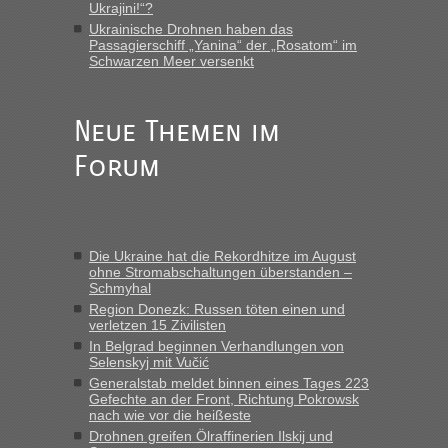
Ukrajini!“?
„Vielen Dank, mit einem Briefchen meiner Frau im Gepäck
Ukrainische Drohnen haben das
gab es keine Probleme“
Passagierschiff „Yanina“ der „Rosatom“ im
Schwarzen Meer versenkt
Anuleb
in
Recht, Visa und Dokumente • Re: Seit Anfang
des Jahres haben die Zollbeamten Verstöße im Wert von
fast 11 Milliarden aufgedeckt
Neue Themen im
„Am besten wäre natürlich, wenn die Frau mit dabei ist.
Forum
Alleinreisende Männer stehen schließlich immer unter
Verdacht.“
Frank
in
Recht, Visa und Dokumente • Re: Seit Anfang des
Jahres haben die Zollbeamten Verstöße im Wert von fast 11
Die Ukraine hat die Rekordhitze im August
Milliarden aufgedeckt
ohne Stromabschaltungen überstanden –
Schmyhal
„Kein Zoll. Du musst an sich nur sagen dass das privat ist
und du nicht damit handeln willst. So lange das nicht
Region Donezk: Russen töten einen und
verletzen 15 Zivilisten
Originalverpackt ist und ersichlich das nicht neu sollte es
In Belgrad beginnen Verhandlungen von
keine Probleme geben“
Selenskyj mit Vučić
Generalstab meldet binnen eines Tages 223
Eric
in
Recht, Visa und Dokumente • Deklaration
Gefechte an der Front, Richtung Pokrowsk
gebrauchter Kleidung beim Zoll
nach wie vor die heißeste
„Hallo Leute, ich weiß nicht, ob ich hier richtig bin mit meiner
Drohnen greifen Ölraffinerien Ilskij und