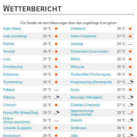
Wetterbericht
Für Details mit dem Mauszeiger über das zugehörige Icon gehen
Kyjiw (Kiew)
24 °C
Ushhorod
28 °C
Lwiw (Lemberg)
25 °C
Iwano-Frankiwsk
27 °C
Rachiw
25 °C
Jassinja
24 °C
Ternopil
26 °C
Tscherniwzi (Czernowitz)
27 °C
Luzk
27 °C
Riwne
26 °C
Chmelnyzkyj
25 °C
Winnyzja
25 °C
Schytomyr
23 °C
Tschernihiw (Tschernigow)
25 °C
Tscherkassy
26 °C
Kropywnyzkyj (Kirowograd)
27 °C
Poltawa
27 °C
Sumy
26 °C
Odessa
29 °C
Mykolajiw (Nikolajew)
31 °C
Cherson
32 °C
Charkiw (Charkow)
27 °C
Saporischschja
Krywyj Rih (Kriwoj Rog)
29 °C
33 °C
(Saporoschje)
Dnipro
31 °C
Donezk
34 °C
(Dnepropetrowsk)
Luhansk (Lugansk)
34 °C
Simferopol
30 °C
Sewastopol
29 °C
Jalta
28 °C