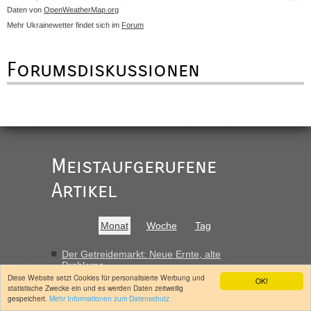
Daten von
OpenWeatherMap.org
Mehr Ukrainewetter findet sich im
Forum
Forumsdiskussionen
Meistaufgerufene
Artikel
Monat
Woche
Tag
Der Getreidemarkt: Neue Ernte, alte
Probleme
Diese Website setzt Cookies für personalisierte Werbung und
Zu Paul Simons Attacke gegen mich in der
OK!
statistische Zwecke ein und es werden Daten zeitweilig
“Jungle World”
gespeichert.
Mehr Informationen zum Datenschutz
Der IWF gibt Geld ohne Reformen