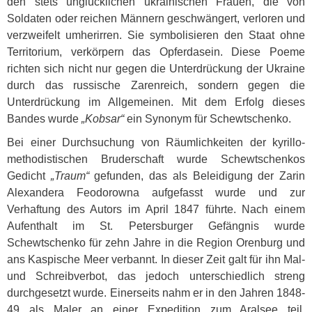
den stets unglücklichen ukrainischen Frauen, die von
Soldaten oder reichen Männern geschwängert, verloren und
verzweifelt umherirren. Sie symbolisieren den Staat ohne
Territorium, verkörpern das Opferdasein. Diese Poeme
richten sich nicht nur gegen die Unterdrückung der Ukraine
durch das russische Zarenreich, sondern gegen die
Unterdrückung im Allgemeinen. Mit dem Erfolg dieses
Bandes wurde
„Kobsar“
ein Synonym für Schewtschenko.
Bei einer Durchsuchung von Räumlichkeiten der kyrillo-
methodistischen Bruderschaft wurde Schewtschenkos
Gedicht
„Traum“
gefunden, das als Beleidigung der Zarin
Alexandera Feodorowna aufgefasst wurde und zur
Verhaftung des Autors im April 1847 führte. Nach einem
Aufenthalt im St. Petersburger Gefängnis wurde
Schewtschenko für zehn Jahre in die Region Orenburg und
ans Kaspische Meer verbannt. In dieser Zeit galt für ihn Mal-
und Schreibverbot, das jedoch unterschiedlich streng
durchgesetzt wurde. Einerseits nahm er in den Jahren 1848-
49 als Maler an einer Expedition zum Aralsee teil,