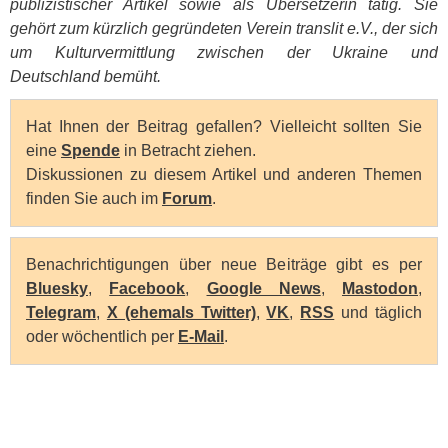
publizistischer Artikel sowie als Übersetzerin tätig. Sie
gehört zum kürzlich gegründeten Verein translit e.V., der sich
um Kulturvermittlung zwischen der Ukraine und
Deutschland bemüht.
Hat Ihnen der Beitrag gefallen? Vielleicht sollten Sie
eine
Spende
in Betracht ziehen.
Diskussionen zu diesem Artikel und anderen Themen
finden Sie auch im
Forum
.
Benachrichtigungen über neue Beiträge gibt es per
Bluesky
,
Facebook
,
Google News
,
Mastodon
,
Telegram
,
X (ehemals Twitter)
,
VK
,
RSS
und täglich
oder wöchentlich per
E-Mail
.