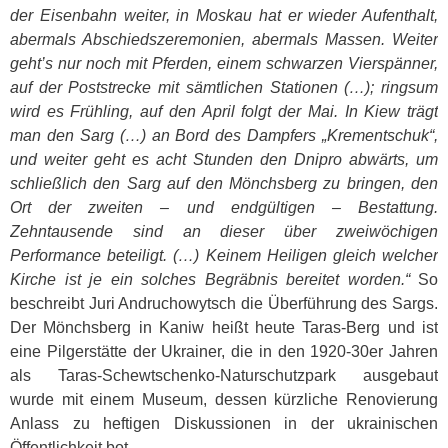
der Eisenbahn weiter, in Moskau hat er wieder Aufenthalt,
abermals Abschiedszeremonien, abermals Massen. Weiter
geht’s nur noch mit Pferden, einem schwarzen Vierspänner,
auf der Poststrecke mit sämtlichen Stationen (…); ringsum
wird es Frühling, auf den April folgt der Mai. In Kiew trägt
man den Sarg (…) an Bord des Dampfers „Krementschuk“,
und weiter geht es acht Stunden den Dnipro abwärts, um
schließlich den Sarg auf den Mönchsberg zu bringen, den
Ort der zweiten – und endgültigen – Bestattung.
Zehntausende sind an dieser über zweiwöchigen
Performance beteiligt. (…) Keinem Heiligen gleich welcher
Kirche ist je ein solches Begräbnis bereitet worden.“
So
beschreibt Juri Andruchowytsch die Überführung des Sargs.
Der Mönchsberg in Kaniw heißt heute Taras-Berg und ist
eine Pilgerstätte der Ukrainer, die in den 1920-30er Jahren
als Taras-Schewtschenko-Naturschutzpark ausgebaut
wurde mit einem Museum, dessen kürzliche Renovierung
Anlass zu heftigen Diskussionen in der ukrainischen
Öffentlichkeit bot.