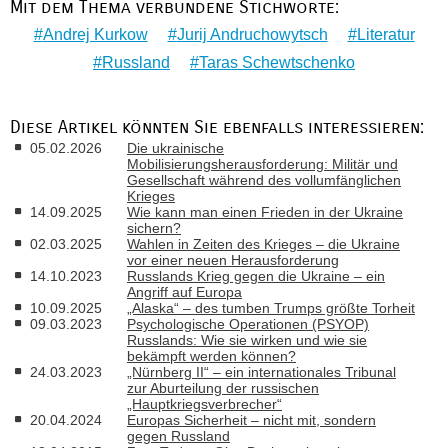
Mit dem Thema verbundene Stichworte:
Andrej Kurkow
Jurij Andruchowytsch
Literatur
Russland
Taras Schewtschenko
Diese Artikel könnten Sie ebenfalls interessieren:
05.02.2026
Die ukrainische
Mobilisierungsherausforderung: Militär und
Gesellschaft während des vollumfänglichen
Krieges
14.09.2025
Wie kann man einen Frieden in der Ukraine
sichern?
02.03.2025
Wahlen in Zeiten des Krieges – die Ukraine
vor einer neuen Herausforderung
14.10.2023
Russlands Krieg gegen die Ukraine – ein
Angriff auf Europa
10.09.2025
„Alaska“ – des tumben Trumps größte Torheit
09.03.2023
Psychologische Operationen (PSYOP)
Russlands: Wie sie wirken und wie sie
bekämpft werden können?
24.03.2023
„Nürnberg II“ – ein internationales Tribunal
zur Aburteilung der russischen
„Hauptkriegsverbrecher“
20.04.2024
Europas Sicherheit – nicht mit, sondern
gegen Russland