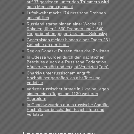
auf 37 gestiegen; unter den Trümmern wird
keine Probleme geben“
nach Menschen gesucht
Luftabwehr macht 174 russische Drohnen
Eric
in
Recht, Visa und Dokumente • Deklaration
unschädlich
gebrauchter Kleidung beim Zoll
Russland startet binnen einer Woche 61
Raketen, über 1.560 Drohnen und 1.540
„Hallo Leute, ich weiß nicht, ob ich hier richtig bin mit meiner
Fliegerbomben gegen Ukraine – Selenskyj
Anfrage. Ich möchte 4 Umzugskartons mit gebrauchter
Generalstab meldet binnen eines Tages 231
Straßen Kleidung bei der Einreise in die Ukraine
Gefechte an der Front
mitnehmen. Es ist gebrauchte Kleidung...“
Region Donezk: Russen töten drei Zivilisten
In Odessa wurden durch den nächtlichen
lev
in
Berichte und Reisetipps • Re: An welchem
Beschuss durch die Russische Föderation
Grenzübergang zwischen Polen und der Ukraine geht es am
Häuser zerstört und es gibt Verletzte (Foto)
schnellsten?
Charkiw unter russischem Angriff:
Hochhäuser getroffen, es gibt Tote und
„Wir sind mit unserem Wohnmobil, wie geplant am Montag
Verletzte
15.6. in Krakovets rüber. Sehr zeitig los gegen 5 Uhr in der
Verluste russischer Armee in Ukraine liegen
Früh. Mit sehr sehr wenig Verkehr, super bis zur Grenze. Nur
binnen eines Tages bei 1130 weiteren
8 PKW vor der Schranke....“
Angreifern
In Charkiw wurden durch russische Angriffe
Frank
in
Berichte und Reisetipps • Re: An welchem
Hochhäuser beschädigt: Es gibt Tote und
Grenzübergang zwischen Polen und der Ukraine geht es am
Verletzte
schnellsten?
„Gestern 6 Stunden warten vor der Grenze Richtung Polen
in Krakowez mit dem Kleinbus. Abfertigung ging dann