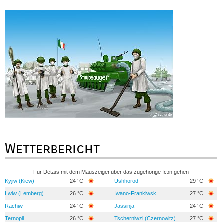
Wetterbericht
Für Details mit dem Mauszeiger über das zugehörige Icon gehen
Kyjiw (Kiew)
24 °C
Ushhorod
29 °C
Lwiw (Lemberg)
26 °C
Iwano-Frankiwsk
27 °C
Rachiw
24 °C
Jassinja
24 °C
Ternopil
26 °C
Tscherniwzi (Czernowitz)
27 °C