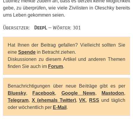
Lubinez merkte zudem an, dass es derzeit keine Möglichkeit
gebe, zu überprüfen, wie viele Zivilisten in Oleschky bereits
ums Leben gekommen seien.
Übersetzer:
DeepL
— Wörter: 301
Hat Ihnen der Beitrag gefallen? Vielleicht sollten Sie
eine
Spende
in Betracht ziehen.
Diskussionen zu diesem Artikel und anderen Themen
finden Sie auch im
Forum
.
Benachrichtigungen über neue Beiträge gibt es per
Bluesky
,
Facebook
,
Google News
,
Mastodon
,
Telegram
,
X (ehemals Twitter)
,
VK
,
RSS
und täglich
oder wöchentlich per
E-Mail
.