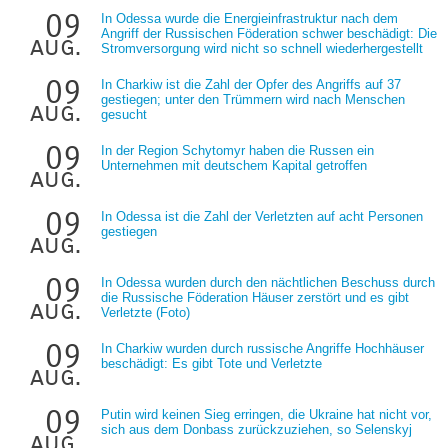
09
In Odessa wurde die Energieinfrastruktur nach dem
Angriff der Russischen Föderation schwer beschädigt: Die
aug.
Stromversorgung wird nicht so schnell wiederhergestellt
09
In Charkiw ist die Zahl der Opfer des Angriffs auf 37
gestiegen; unter den Trümmern wird nach Menschen
aug.
gesucht
09
In der Region Schytomyr haben die Russen ein
Unternehmen mit deutschem Kapital getroffen
aug.
09
In Odessa ist die Zahl der Verletzten auf acht Personen
gestiegen
aug.
09
In Odessa wurden durch den nächtlichen Beschuss durch
die Russische Föderation Häuser zerstört und es gibt
aug.
Verletzte (Foto)
09
In Charkiw wurden durch russische Angriffe Hochhäuser
beschädigt: Es gibt Tote und Verletzte
aug.
09
Putin wird keinen Sieg erringen, die Ukraine hat nicht vor,
sich aus dem Donbass zurückzuziehen, so Selenskyj
aug.