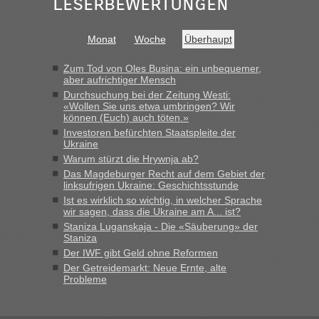
Leserbewertungen
schnell da auch Passagiere mit EU-Pass dabei waren“
Bernd D-UA
in
Berichte und Reisetipps • Re: An welchem
Monat
Woche
Überhaupt
Grenzübergang zwischen Polen und der Ukraine geht es am
schnellsten?
Zum Tod von Oles Busina: ein unbequemer,
aber aufrichtiger Mensch
„Bin am Montag 15.6.26 um 8 Uhr in Urgyniw ausgereist,
Durchsuchung bei der Zeitung Westi:
das erste Mal an einem Montagmorgen ca. 15 Fahrzeuge
«Wollen Sie uns etwa umbringen? Wir
vor mir, bin sonst der Erste oder Zweite, egal, nach ca 20
können (Euch) auch töten.»
Minuten wurde dann die nächste Welle...“
Investoren befürchten Staatspleite der
Ukraine
lev
in
Berichte und Reisetipps • Re: An welchem
Warum stürzt die Hrywnja ab?
Grenzübergang zwischen Polen und der Ukraine geht es am
Das Magdeburger Recht auf dem Gebiet der
schnellsten?
linksufrigen Ukraine: Geschichtsstunde
Ist es wirklich so wichtig, in welcher Sprache
„Derzeit, ist es überall sehr voll an den Grenzen Ukraine/
wir sagen, dass die Ukraine am A... ist?
Polen. Zb. Krakovets 100 PKW ca. 10 h Wartezeit. Wollen
Staniza Luganskaja - Die «Säuberung» der
Montag rüber, versuchen es sehr früh.“
Staniza
Der IWF gibt Geld ohne Reformen
Der Getreidemarkt: Neue Ernte, alte
Probleme