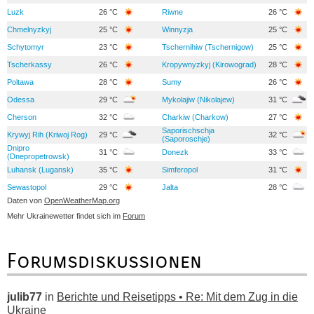
Luzk
26 °C
Riwne
26 °C
Chmelnyzkyj
25 °C
Winnyzja
25 °C
Schytomyr
23 °C
Tschernihiw (Tschernigow)
25 °C
Tscherkassy
26 °C
Kropywnyzkyj (Kirowograd)
28 °C
Poltawa
28 °C
Sumy
26 °C
Odessa
29 °C
Mykolajiw (Nikolajew)
31 °C
Cherson
32 °C
Charkiw (Charkow)
27 °C
Saporischschja
Krywyj Rih (Kriwoj Rog)
29 °C
32 °C
(Saporoschje)
Dnipro
31 °C
Donezk
33 °C
(Dnepropetrowsk)
Luhansk (Lugansk)
35 °C
Simferopol
31 °C
Sewastopol
29 °C
Jalta
28 °C
Daten von
OpenWeatherMap.org
Mehr Ukrainewetter findet sich im
Forum
Forumsdiskussionen
julib77
in
Berichte und Reisetipps • Re: Mit dem Zug in die
Ukraine