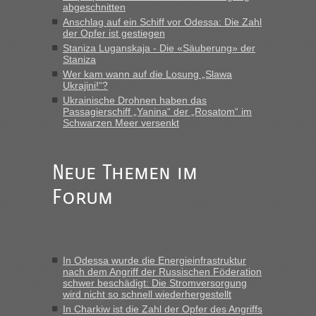
LeoExpress ist - und nur auf deren Webseite kann man die
abgeschnitten
Fahrkarten kaufen. Zumindest ist es die erste Umsteigefreie
Anschlag auf ein Schiff vor Odessa: Die Zahl
Verbindung von Deutschland...“
der Opfer ist gestiegen
Staniza Luganskaja - Die «Säuberung» der
Staniza
Eric
in
Recht, Visa und Dokumente • Re: Deklaration
gebrauchter Kleidung beim Zoll
Wer kam wann auf die Losung „Slawa
Ukrajini!“?
„Vielen Dank, mit einem Briefchen meiner Frau im Gepäck
Ukrainische Drohnen haben das
gab es keine Probleme“
Passagierschiff „Yanina“ der „Rosatom“ im
Schwarzen Meer versenkt
Anuleb
in
Recht, Visa und Dokumente • Re: Seit Anfang
des Jahres haben die Zollbeamten Verstöße im Wert von
fast 11 Milliarden aufgedeckt
Neue Themen im
„Am besten wäre natürlich, wenn die Frau mit dabei ist.
Forum
Alleinreisende Männer stehen schließlich immer unter
Verdacht.“
Frank
in
Recht, Visa und Dokumente • Re: Seit Anfang des
Jahres haben die Zollbeamten Verstöße im Wert von fast 11
In Odessa wurde die Energieinfrastruktur
Milliarden aufgedeckt
nach dem Angriff der Russischen Föderation
schwer beschädigt: Die Stromversorgung
„Kein Zoll. Du musst an sich nur sagen dass das privat ist
wird nicht so schnell wiederhergestellt
und du nicht damit handeln willst. So lange das nicht
In Charkiw ist die Zahl der Opfer des Angriffs
Originalverpackt ist und ersichlich das nicht neu sollte es