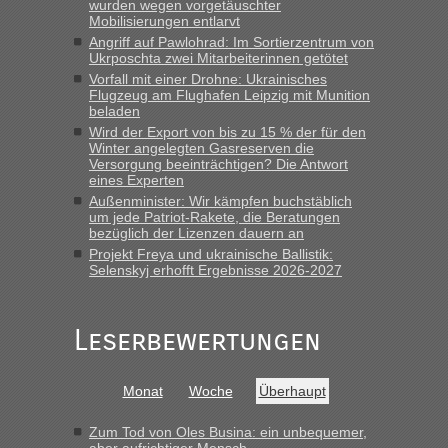
wurden wegen vorgetäuschter
Mobilisierungen entlarvt
lev
in
Berichte und Reisetipps • Re: An welchem
Angriff auf Pawlohrad: Im Sortierzentrum von
Grenzübergang zwischen Polen und der Ukraine geht es am
Ukrposchta zwei Mitarbeiterinnen getötet
schnellsten?
Vorfall mit einer Drohne: Ukrainisches
Flugzeug am Flughafen Leipzig mit Munition
„Wir sind mit unserem Wohnmobil, wie geplant am Montag
beladen
15.6. in Krakovets rüber. Sehr zeitig los gegen 5 Uhr in der
Wird der Export von bis zu 15 % der für den
Früh. Mit sehr sehr wenig Verkehr, super bis zur Grenze. Nur
Winter angelegten Gasreserven die
8 PKW vor der Schranke....“
Versorgung beeinträchtigen? Die Antwort
eines Experten
Frank
in
Berichte und Reisetipps • Re: An welchem
Außenminister: Wir kämpfen buchstäblich
Grenzübergang zwischen Polen und der Ukraine geht es am
um jede Patriot-Rakete, die Beratungen
bezüglich der Lizenzen dauern an
schnellsten?
Projekt Freya und ukrainische Ballistik:
„Gestern 6 Stunden warten vor der Grenze Richtung Polen
Selenskyj erhofft Ergebnisse 2026-2027
in Krakowez mit dem Kleinbus. Abfertigung ging dann
schnell da auch Passagiere mit EU-Pass dabei waren“
Leserbewertungen
Bernd D-UA
in
Berichte und Reisetipps • Re: An welchem
Grenzübergang zwischen Polen und der Ukraine geht es am
schnellsten?
Monat
Woche
Überhaupt
„Bin am Montag 15.6.26 um 8 Uhr in Urgyniw ausgereist,
das erste Mal an einem Montagmorgen ca. 15 Fahrzeuge
Zum Tod von Oles Busina: ein unbequemer,
vor mir, bin sonst der Erste oder Zweite, egal, nach ca 20
aber aufrichtiger Mensch