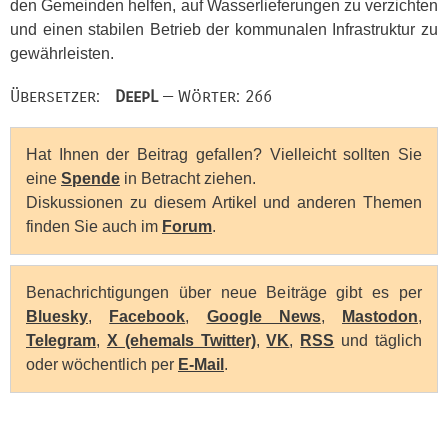
den Gemeinden helfen, auf Wasserlieferungen zu verzichten
und einen stabilen Betrieb der kommunalen Infrastruktur zu
gewährleisten.
Übersetzer:
DeepL
— Wörter: 266
Hat Ihnen der Beitrag gefallen? Vielleicht sollten Sie
eine
Spende
in Betracht ziehen.
Diskussionen zu diesem Artikel und anderen Themen
finden Sie auch im
Forum
.
Benachrichtigungen über neue Beiträge gibt es per
Bluesky
,
Facebook
,
Google News
,
Mastodon
,
Telegram
,
X (ehemals Twitter)
,
VK
,
RSS
und täglich
oder wöchentlich per
E-Mail
.