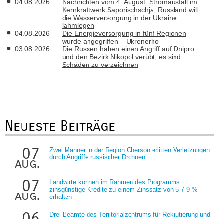
04.08.2026
Nachrichten vom 4. August: Stromausfall im
Kernkraftwerk Saporischschja, Russland will
die Wasserversorgung in der Ukraine
lahmlegen
04.08.2026
Die Energieversorgung in fünf Regionen
wurde angegriffen – Ukrenerho
03.08.2026
Die Russen haben einen Angriff auf Dnipro
und den Bezirk Nikopol verübt; es sind
Schäden zu verzeichnen
Neueste Beiträge
07
Zwei Männer in der Region Cherson erlitten Verletzungen
durch Angriffe russischer Drohnen
aug.
07
Landwirte können im Rahmen des Programms
zinsgünstige Kredite zu einem Zinssatz von 5-7-9 %
aug.
erhalten
06
Drei Beamte des Territorialzentrums für Rekrutierung und