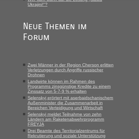
Ukrajini!“?
Anuleb
in
Recht, Visa und Dokumente • Re: Seit Anfang
des Jahres haben die Zollbeamten Verstöße im Wert von
fast 11 Milliarden aufgedeckt
Neue Themen im
„Am besten wäre natürlich, wenn die Frau mit dabei ist.
Forum
Alleinreisende Männer stehen schließlich immer unter
Verdacht.“
Frank
in
Recht, Visa und Dokumente • Re: Seit Anfang des
Jahres haben die Zollbeamten Verstöße im Wert von fast 11
Zwei Männer in der Region Cherson erlitten
Milliarden aufgedeckt
Verletzungen durch Angriffe russischer
Drohnen
„Kein Zoll. Du musst an sich nur sagen dass das privat ist
und du nicht damit handeln willst. So lange das nicht
Landwirte können im Rahmen des
Programms zinsgünstige Kredite zu einem
Originalverpackt ist und ersichlich das nicht neu sollte es
Zinssatz von 5-7-9 % erhalten
keine Probleme geben“
Selenskyj erörtert mit aserbaidschanischem
Außenminister die Zusammenarbeit in
Eric
in
Recht, Visa und Dokumente • Deklaration
Bereichen Verteidigung und Wirtschaft
gebrauchter Kleidung beim Zoll
Selenskyj meldet Teilnahme von zehn
Ländern am Raketenabwehrprogramm
„Hallo Leute, ich weiß nicht, ob ich hier richtig bin mit meiner
FREYJA
Anfrage. Ich möchte 4 Umzugskartons mit gebrauchter
Drei Beamte des Territorialzentrums für
Straßen Kleidung bei der Einreise in die Ukraine
Rekrutierung und soziale Unterstützung
mitnehmen. Es ist gebrauchte Kleidung...“