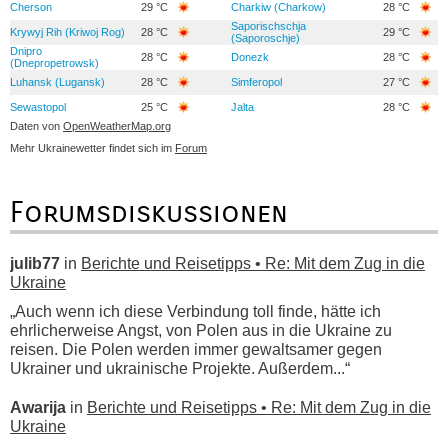
Cherson
29 °C
Charkiw (Charkow)
28 °C
Saporischschja
Krywyj Rih (Kriwoj Rog)
28 °C
29 °C
(Saporoschje)
Dnipro
28 °C
Donezk
28 °C
(Dnepropetrowsk)
Luhansk (Lugansk)
28 °C
Simferopol
27 °C
Sewastopol
25 °C
Jalta
28 °C
Daten von
OpenWeatherMap.org
Mehr Ukrainewetter findet sich im
Forum
Forumsdiskussionen
julib77
in
Berichte und Reisetipps • Re: Mit dem Zug in die
Ukraine
„Auch wenn ich diese Verbindung toll finde, hätte ich
ehrlicherweise Angst, von Polen aus in die Ukraine zu
reisen. Die Polen werden immer gewaltsamer gegen
Ukrainer und ukrainische Projekte. Außerdem...“
Awarija
in
Berichte und Reisetipps • Re: Mit dem Zug in die
Ukraine