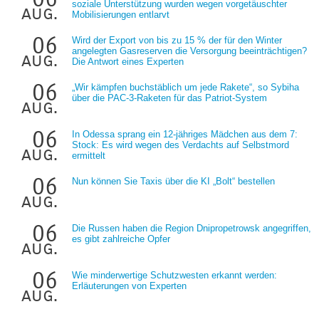
soziale Unterstützung wurden wegen vorgetäuschter
aug.
Mobilisierungen entlarvt
06
Wird der Export von bis zu 15 % der für den Winter
angelegten Gasreserven die Versorgung beeinträchtigen?
aug.
Die Antwort eines Experten
06
„Wir kämpfen buchstäblich um jede Rakete“, so Sybiha
über die PAC-3-Raketen für das Patriot-System
aug.
06
In Odessa sprang ein 12-jähriges Mädchen aus dem 7:
Stock: Es wird wegen des Verdachts auf Selbstmord
aug.
ermittelt
06
Nun können Sie Taxis über die KI „Bolt“ bestellen
aug.
06
Die Russen haben die Region Dnipropetrowsk angegriffen,
es gibt zahlreiche Opfer
aug.
06
Wie minderwertige Schutzwesten erkannt werden:
Erläuterungen von Experten
aug.