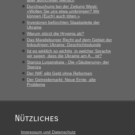
Minuten wurde dann die nächste Welle...“
Durchsuchung bei der Zeitung Westi:
«Wollen Sie uns etwa umbringen? Wir
können (Euch) auch töten.»
lev
in
Berichte und Reisetipps • Re: An welchem
Investoren befürchten Staatspleite der
Grenzübergang zwischen Polen und der Ukraine geht es am
Ukraine
schnellsten?
Warum stürzt die Hrywnja ab?
„Derzeit, ist es überall sehr voll an den Grenzen Ukraine/
Das Magdeburger Recht auf dem Gebiet der
Polen. Zb. Krakovets 100 PKW ca. 10 h Wartezeit. Wollen
linksufrigen Ukraine: Geschichtsstunde
Montag rüber, versuchen es sehr früh.“
Ist es wirklich so wichtig, in welcher Sprache
wir sagen, dass die Ukraine am A... ist?
Staniza Luganskaja - Die «Säuberung» der
Staniza
Der IWF gibt Geld ohne Reformen
Der Getreidemarkt: Neue Ernte, alte
Probleme
Nützliches
Impressum und Datenschutz