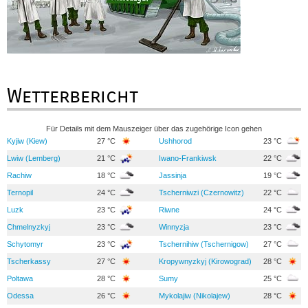
Wetterbericht
Für Details mit dem Mauszeiger über das zugehörige Icon gehen
Kyjiw (Kiew)
27 °C
Ushhorod
23 °C
Lwiw (Lemberg)
21 °C
Iwano-Frankiwsk
22 °C
Rachiw
18 °C
Jassinja
19 °C
Ternopil
24 °C
Tscherniwzi (Czernowitz)
22 °C
Luzk
23 °C
Riwne
24 °C
Chmelnyzkyj
23 °C
Winnyzja
23 °C
Schytomyr
23 °C
Tschernihiw (Tschernigow)
27 °C
Tscherkassy
27 °C
Kropywnyzkyj (Kirowograd)
28 °C
Poltawa
28 °C
Sumy
25 °C
Odessa
26 °C
Mykolajiw (Nikolajew)
28 °C