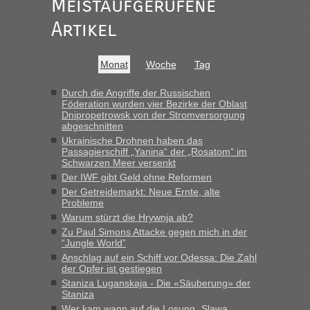
Meistaufgerufene
Ist korrekt, aber ich finde man hätte trotzdem im Text gleich
darauf hinweisen können.
Artikel
War aber nicht "böse" gemeint ...
Bis jetzt sind die Tickets auch noch nicht auf der Webseite
buchbar - warum auch immer ...
Monat
Woche
Tag
Hab´s versucht - bekomme aber immer angezeigt "auf dieser
Strecke fahren wir nicht"
Durch die Angriffe der Russischen
Föderation wurden vier Bezirke der Oblast
Dnipropetrowsk von der Stromversorgung
abgeschnitten
“
Ukrainische Drohnen haben das
Passagierschiff „Yanina“ der „Rosatom“ im
MHG1023
in
Berichte und Reisetipps • Re: Mit dem Zug in
Schwarzen Meer versenkt
die Ukraine
Der IWF gibt Geld ohne Reformen
Der Getreidemarkt: Neue Ernte, alte
„Man sollte aber explizit dazu schreiben, daß es ein Zug von
Probleme
LeoExpress ist - und nur auf deren Webseite kann man die
Warum stürzt die Hrywnja ab?
Fahrkarten kaufen. Zumindest ist es die erste Umsteigefreie
Verbindung von Deutschland...“
Zu Paul Simons Attacke gegen mich in der
“Jungle World”
Anschlag auf ein Schiff vor Odessa: Die Zahl
Eric
in
Recht, Visa und Dokumente • Re: Deklaration
der Opfer ist gestiegen
gebrauchter Kleidung beim Zoll
Staniza Luganskaja - Die «Säuberung» der
„Vielen Dank, mit einem Briefchen meiner Frau im Gepäck
Staniza
gab es keine Probleme“
Wer kam wann auf die Losung „Slawa