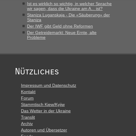
Ist es wirklich so wichtig, in welcher Sprache
Polen. Zb. Krakovets 100 PKW ca. 10 h Wartezeit. Wollen
wir sagen, dass die Ukraine am A... ist?
Montag rüber, versuchen es sehr früh.“
Staniza Luganskaja - Die «Säuberung» der
Staniza
Der IWF gibt Geld ohne Reformen
Der Getreidemarkt: Neue Ernte, alte
Probleme
Nützliches
Impressum und Datenschutz
Kontakt
Forum
Stammtisch Kiew/Kyjiw
Das Wetter in der Ukraine
Translit
Archiv
Autoren und Übersetzer