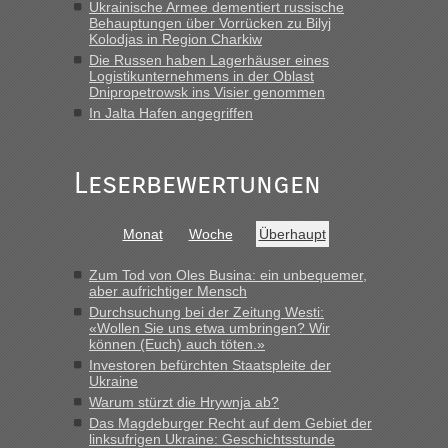
Ukrainische Armee dementiert russische
Früh. Mit sehr sehr wenig Verkehr, super bis zur Grenze. Nur
Behauptungen über Vorrücken zu Bilyj
8 PKW vor der Schranke....“
Kolodjas in Region Charkiw
Die Russen haben Lagerhäuser eines
Frank
in
Berichte und Reisetipps • Re: An welchem
Logistikunternehmens in der Oblast
Grenzübergang zwischen Polen und der Ukraine geht es am
Dnipropetrowsk ins Visier genommen
schnellsten?
In Jalta Hafen angegriffen
„Gestern 6 Stunden warten vor der Grenze Richtung Polen
in Krakowez mit dem Kleinbus. Abfertigung ging dann
Leserbewertungen
schnell da auch Passagiere mit EU-Pass dabei waren“
Bernd D-UA
in
Berichte und Reisetipps • Re: An welchem
Monat
Woche
Überhaupt
Grenzübergang zwischen Polen und der Ukraine geht es am
schnellsten?
Zum Tod von Oles Busina: ein unbequemer,
„Bin am Montag 15.6.26 um 8 Uhr in Urgyniw ausgereist,
aber aufrichtiger Mensch
das erste Mal an einem Montagmorgen ca. 15 Fahrzeuge
Durchsuchung bei der Zeitung Westi:
vor mir, bin sonst der Erste oder Zweite, egal, nach ca 20
«Wollen Sie uns etwa umbringen? Wir
Minuten wurde dann die nächste Welle...“
können (Euch) auch töten.»
Investoren befürchten Staatspleite der
lev
in
Berichte und Reisetipps • Re: An welchem
Ukraine
Grenzübergang zwischen Polen und der Ukraine geht es am
Warum stürzt die Hrywnja ab?
schnellsten?
Das Magdeburger Recht auf dem Gebiet der
linksufrigen Ukraine: Geschichtsstunde
„Derzeit, ist es überall sehr voll an den Grenzen Ukraine/