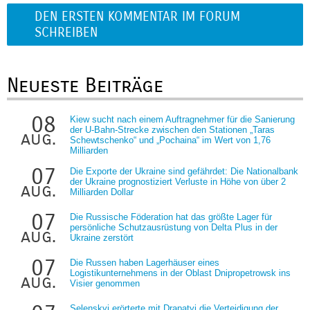
DEN ERSTEN KOMMENTAR IM FORUM
SCHREIBEN
Neueste Beiträge
08
Kiew sucht nach einem Auftragnehmer für die Sanierung
der U-Bahn-Strecke zwischen den Stationen „Taras
aug.
Schewtschenko“ und „Pochaina“ im Wert von 1,76
Milliarden
07
Die Exporte der Ukraine sind gefährdet: Die Nationalbank
der Ukraine prognostiziert Verluste in Höhe von über 2
aug.
Milliarden Dollar
07
Die Russische Föderation hat das größte Lager für
persönliche Schutzausrüstung von Delta Plus in der
aug.
Ukraine zerstört
07
Die Russen haben Lagerhäuser eines
Logistikunternehmens in der Oblast Dnipropetrowsk ins
aug.
Visier genommen
Selenskyj erörterte mit Drapatyj die Verteidigung der