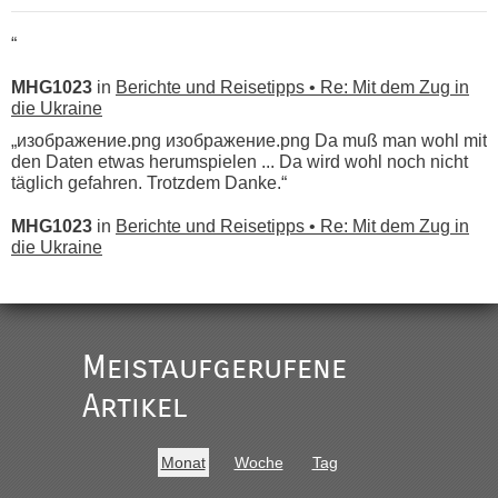
“
MHG1023
in
Berichte und Reisetipps • Re: Mit dem Zug in
die Ukraine
„изображение.png изображение.png Da muß man wohl mit
den Daten etwas herumspielen ... Da wird wohl noch nicht
täglich gefahren. Trotzdem Danke.“
MHG1023
in
Berichte und Reisetipps • Re: Mit dem Zug in
die Ukraine
„
Der Link zum Anbieter ist ja da.
Meistaufgerufene
Ist korrekt, aber ich finde man hätte trotzdem im Text gleich
darauf hinweisen können.
Artikel
War aber nicht "böse" gemeint ...
Bis jetzt sind die Tickets auch noch nicht auf der Webseite
buchbar - warum auch immer ...
Monat
Woche
Tag
Hab´s versucht - bekomme aber immer angezeigt "auf dieser