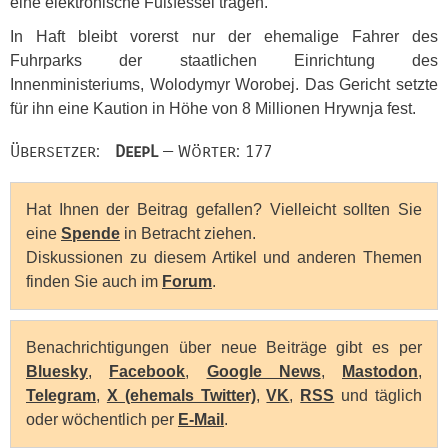
eine elektronische Fußfessel tragen.
In Haft bleibt vorerst nur der ehemalige Fahrer des
Fuhrparks der staatlichen Einrichtung des
Innenministeriums, Wolodymyr Worobej. Das Gericht setzte
für ihn eine Kaution in Höhe von 8 Millionen Hrywnja fest.
Übersetzer:
DeepL
— Wörter: 177
Hat Ihnen der Beitrag gefallen? Vielleicht sollten Sie
eine
Spende
in Betracht ziehen.
Diskussionen zu diesem Artikel und anderen Themen
finden Sie auch im
Forum
.
Benachrichtigungen über neue Beiträge gibt es per
Bluesky
,
Facebook
,
Google News
,
Mastodon
,
Telegram
,
X (ehemals Twitter)
,
VK
,
RSS
und täglich
oder wöchentlich per
E-Mail
.