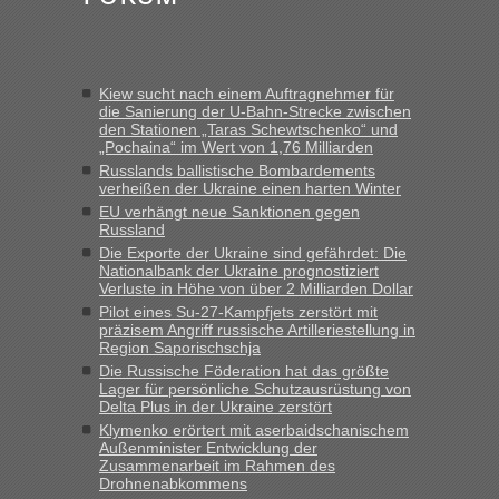
Verdacht.“
Frank
in
Recht, Visa und Dokumente • Re: Seit Anfang des
Jahres haben die Zollbeamten Verstöße im Wert von fast 11
Kiew sucht nach einem Auftragnehmer für
Milliarden aufgedeckt
die Sanierung der U-Bahn-Strecke zwischen
den Stationen „Taras Schewtschenko“ und
„Kein Zoll. Du musst an sich nur sagen dass das privat ist
„Pochaina“ im Wert von 1,76 Milliarden
und du nicht damit handeln willst. So lange das nicht
Russlands ballistische Bombardements
Originalverpackt ist und ersichlich das nicht neu sollte es
verheißen der Ukraine einen harten Winter
keine Probleme geben“
EU verhängt neue Sanktionen gegen
Russland
Eric
in
Recht, Visa und Dokumente • Deklaration
Die Exporte der Ukraine sind gefährdet: Die
gebrauchter Kleidung beim Zoll
Nationalbank der Ukraine prognostiziert
Verluste in Höhe von über 2 Milliarden Dollar
„Hallo Leute, ich weiß nicht, ob ich hier richtig bin mit meiner
Pilot eines Su-27-Kampfjets zerstört mit
Anfrage. Ich möchte 4 Umzugskartons mit gebrauchter
präzisem Angriff russische Artilleriestellung in
Straßen Kleidung bei der Einreise in die Ukraine
Region Saporischschja
mitnehmen. Es ist gebrauchte Kleidung...“
Die Russische Föderation hat das größte
Lager für persönliche Schutzausrüstung von
lev
in
Berichte und Reisetipps • Re: An welchem
Delta Plus in der Ukraine zerstört
Grenzübergang zwischen Polen und der Ukraine geht es am
Klymenko erörtert mit aserbaidschanischem
schnellsten?
Außenminister Entwicklung der
Zusammenarbeit im Rahmen des
„Wir sind mit unserem Wohnmobil, wie geplant am Montag
Drohnenabkommens
15.6. in Krakovets rüber. Sehr zeitig los gegen 5 Uhr in der