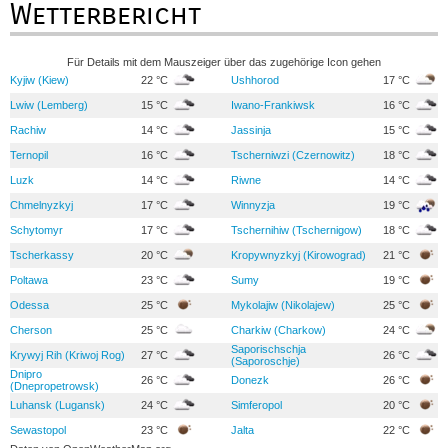
Wetterbericht
Für Details mit dem Mauszeiger über das zugehörige Icon gehen
Kyjiw (Kiew)
22 °C
Ushhorod
17 °C
Lwiw (Lemberg)
15 °C
Iwano-Frankiwsk
16 °C
Rachiw
14 °C
Jassinja
15 °C
Ternopil
16 °C
Tscherniwzi (Czernowitz)
18 °C
Luzk
14 °C
Riwne
14 °C
Chmelnyzkyj
17 °C
Winnyzja
19 °C
Schytomyr
17 °C
Tschernihiw (Tschernigow)
18 °C
Tscherkassy
20 °C
Kropywnyzkyj (Kirowograd)
21 °C
Poltawa
23 °C
Sumy
19 °C
Odessa
25 °C
Mykolajiw (Nikolajew)
25 °C
Cherson
25 °C
Charkiw (Charkow)
24 °C
Saporischschja
Krywyj Rih (Kriwoj Rog)
27 °C
26 °C
(Saporoschje)
Dnipro
26 °C
Donezk
26 °C
(Dnepropetrowsk)
Luhansk (Lugansk)
24 °C
Simferopol
20 °C
Sewastopol
23 °C
Jalta
22 °C