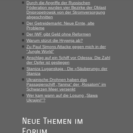
Strecke fahren wir nicht"
Durch die Angriffe der Russischen
Föderation wurden vier Bezirke der Oblast
Dnipropetrowsk von der Stromversorgung
abgeschnitten
“
Der Getreidemarkt: Neue Ernte, alte
Probleme
MHG1023
in
Berichte und Reisetipps • Re: Mit dem Zug in
Der IWF gibt Geld ohne Reformen
die Ukraine
Warum stürzt die Hrywnja ab?
„Man sollte aber explizit dazu schreiben, daß es ein Zug von
Zu Paul Simons Attacke gegen mich in der
LeoExpress ist - und nur auf deren Webseite kann man die
“Jungle World”
Fahrkarten kaufen. Zumindest ist es die erste Umsteigefreie
Anschlag auf ein Schiff vor Odessa: Die Zahl
Verbindung von Deutschland...“
der Opfer ist gestiegen
Staniza Luganskaja - Die «Säuberung» der
Staniza
Eric
in
Recht, Visa und Dokumente • Re: Deklaration
gebrauchter Kleidung beim Zoll
Ukrainische Drohnen haben das
Passagierschiff „Yanina“ der „Rosatom“ im
„Vielen Dank, mit einem Briefchen meiner Frau im Gepäck
Schwarzen Meer versenkt
gab es keine Probleme“
Wer kam wann auf die Losung „Slawa
Ukrajini!“?
Anuleb
in
Recht, Visa und Dokumente • Re: Seit Anfang
des Jahres haben die Zollbeamten Verstöße im Wert von
fast 11 Milliarden aufgedeckt
Neue Themen im
„Am besten wäre natürlich, wenn die Frau mit dabei ist.
Forum
Alleinreisende Männer stehen schließlich immer unter