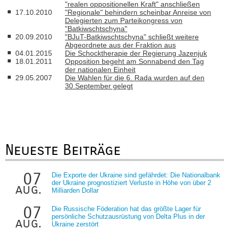
"realen oppositionellen Kraft" anschließen
17.10.2010
"Regionale" behindern scheinbar Anreise von
Delegierten zum Parteikongress von
"Batkiwschtschyna"
20.09.2010
"BJuT-Batkiwschtschyna" schließt weitere
Abgeordnete aus der Fraktion aus
04.01.2015
Die Schocktherapie der Regierung Jazenjuk
18.01.2011
Opposition begeht am Sonnabend den Tag
der nationalen Einheit
29.05.2007
Die Wahlen für die 6. Rada wurden auf den
30.September gelegt
Neueste Beiträge
07
Die Exporte der Ukraine sind gefährdet: Die Nationalbank
der Ukraine prognostiziert Verluste in Höhe von über 2
aug.
Milliarden Dollar
07
Die Russische Föderation hat das größte Lager für
persönliche Schutzausrüstung von Delta Plus in der
aug.
Ukraine zerstört