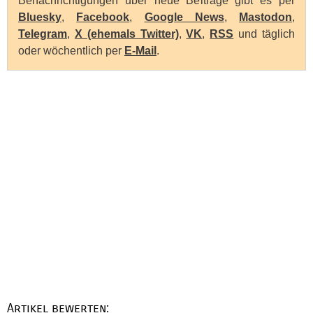
Benachrichtigungen über neue Beiträge gibt es per
Bluesky
,
Facebook
,
Google News
,
Mastodon
,
Telegram
,
X (ehemals Twitter)
,
VK
,
RSS
und täglich
oder wöchentlich per
E-Mail
.
Artikel bewerten: