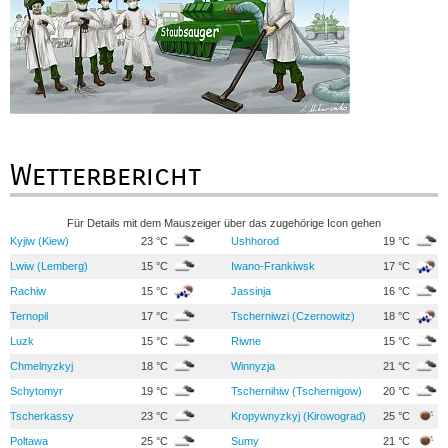
Wetterbericht
Für Details mit dem Mauszeiger über das zugehörige Icon gehen
Kyjiw (Kiew)
23 °C
Ushhorod
19 °C
Lwiw (Lemberg)
15 °C
Iwano-Frankiwsk
17 °C
Rachiw
15 °C
Jassinja
16 °C
Ternopil
17 °C
Tscherniwzi (Czernowitz)
18 °C
Luzk
15 °C
Riwne
15 °C
Chmelnyzkyj
18 °C
Winnyzja
21 °C
Schytomyr
19 °C
Tschernihiw (Tschernigow)
20 °C
Tscherkassy
23 °C
Kropywnyzkyj (Kirowograd)
25 °C
Poltawa
25 °C
Sumy
21 °C