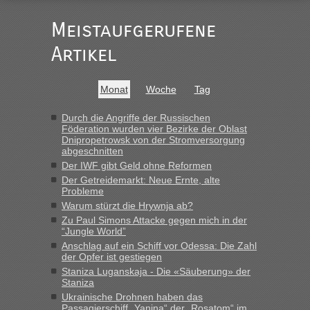
Der Link zum Anbieter ist ja da.
Meistaufgerufene
Ist korrekt, aber ich finde man hätte trotzdem im Text gleich
darauf hinweisen können.
Artikel
War aber nicht "böse" gemeint ...
Bis jetzt sind die Tickets auch noch nicht auf der Webseite
buchbar - warum auch immer ...
Monat
Woche
Tag
Hab´s versucht - bekomme aber immer angezeigt "auf dieser
Strecke fahren wir nicht"
Durch die Angriffe der Russischen
Föderation wurden vier Bezirke der Oblast
Dnipropetrowsk von der Stromversorgung
abgeschnitten
“
Der IWF gibt Geld ohne Reformen
Der Getreidemarkt: Neue Ernte, alte
MHG1023
in
Berichte und Reisetipps • Re: Mit dem Zug in
Probleme
die Ukraine
Warum stürzt die Hrywnja ab?
„Man sollte aber explizit dazu schreiben, daß es ein Zug von
Zu Paul Simons Attacke gegen mich in der
LeoExpress ist - und nur auf deren Webseite kann man die
“Jungle World”
Fahrkarten kaufen. Zumindest ist es die erste Umsteigefreie
Anschlag auf ein Schiff vor Odessa: Die Zahl
Verbindung von Deutschland...“
der Opfer ist gestiegen
Staniza Luganskaja - Die «Säuberung» der
Staniza
Eric
in
Recht, Visa und Dokumente • Re: Deklaration
gebrauchter Kleidung beim Zoll
Ukrainische Drohnen haben das
Passagierschiff „Yanina“ der „Rosatom“ im