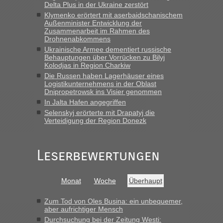
Delta Plus in der Ukraine zerstört
Straßen Kleidung bei der Einreise in die Ukraine
Klymenko erörtert mit aserbaidschanischem
mitnehmen. Es ist gebrauchte Kleidung...“
Außenminister Entwicklung der
Zusammenarbeit im Rahmen des
lev
in
Berichte und Reisetipps • Re: An welchem
Drohnenabkommens
Grenzübergang zwischen Polen und der Ukraine geht es am
Ukrainische Armee dementiert russische
schnellsten?
Behauptungen über Vorrücken zu Bilyj
Kolodjas in Region Charkiw
„Wir sind mit unserem Wohnmobil, wie geplant am Montag
Die Russen haben Lagerhäuser eines
15.6. in Krakovets rüber. Sehr zeitig los gegen 5 Uhr in der
Logistikunternehmens in der Oblast
Früh. Mit sehr sehr wenig Verkehr, super bis zur Grenze. Nur
Dnipropetrowsk ins Visier genommen
8 PKW vor der Schranke....“
In Jalta Hafen angegriffen
Selenskyj erörterte mit Drapatyj die
Frank
in
Berichte und Reisetipps • Re: An welchem
Verteidigung der Region Donezk
Grenzübergang zwischen Polen und der Ukraine geht es am
schnellsten?
„Gestern 6 Stunden warten vor der Grenze Richtung Polen
Leserbewertungen
in Krakowez mit dem Kleinbus. Abfertigung ging dann
schnell da auch Passagiere mit EU-Pass dabei waren“
Monat
Woche
Überhaupt
Bernd D-UA
in
Berichte und Reisetipps • Re: An welchem
Grenzübergang zwischen Polen und der Ukraine geht es am
Zum Tod von Oles Busina: ein unbequemer,
schnellsten?
aber aufrichtiger Mensch
Durchsuchung bei der Zeitung Westi:
„Bin am Montag 15.6.26 um 8 Uhr in Urgyniw ausgereist,