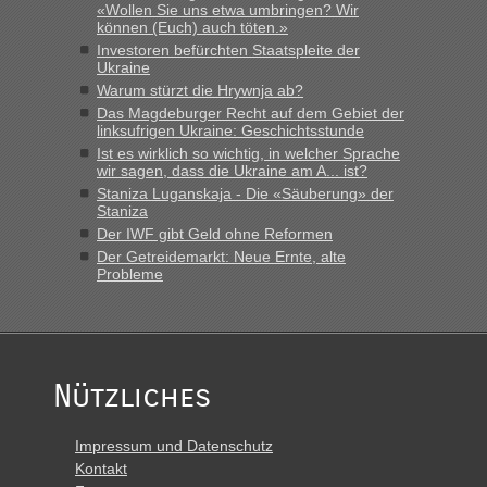
«Wollen Sie uns etwa umbringen? Wir
das erste Mal an einem Montagmorgen ca. 15 Fahrzeuge
können (Euch) auch töten.»
vor mir, bin sonst der Erste oder Zweite, egal, nach ca 20
Investoren befürchten Staatspleite der
Minuten wurde dann die nächste Welle...“
Ukraine
Warum stürzt die Hrywnja ab?
lev
in
Berichte und Reisetipps • Re: An welchem
Das Magdeburger Recht auf dem Gebiet der
Grenzübergang zwischen Polen und der Ukraine geht es am
linksufrigen Ukraine: Geschichtsstunde
schnellsten?
Ist es wirklich so wichtig, in welcher Sprache
wir sagen, dass die Ukraine am A... ist?
„Derzeit, ist es überall sehr voll an den Grenzen Ukraine/
Staniza Luganskaja - Die «Säuberung» der
Polen. Zb. Krakovets 100 PKW ca. 10 h Wartezeit. Wollen
Staniza
Montag rüber, versuchen es sehr früh.“
Der IWF gibt Geld ohne Reformen
Der Getreidemarkt: Neue Ernte, alte
Probleme
Nützliches
Impressum und Datenschutz
Kontakt