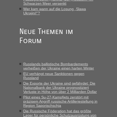
„Vielen Dank, mit einem Briefchen meiner Frau im Gepäck
Schwarzen Meer versenkt
gab es keine Probleme“
Wer kam wann auf die Losung „Slawa
Ukrajini!“?
Anuleb
in
Recht, Visa und Dokumente • Re: Seit Anfang
des Jahres haben die Zollbeamten Verstöße im Wert von
fast 11 Milliarden aufgedeckt
Neue Themen im
„Am besten wäre natürlich, wenn die Frau mit dabei ist.
Forum
Alleinreisende Männer stehen schließlich immer unter
Verdacht.“
Frank
in
Recht, Visa und Dokumente • Re: Seit Anfang des
Jahres haben die Zollbeamten Verstöße im Wert von fast 11
Russlands ballistische Bombardements
Milliarden aufgedeckt
verheißen der Ukraine einen harten Winter
„Kein Zoll. Du musst an sich nur sagen dass das privat ist
EU verhängt neue Sanktionen gegen
und du nicht damit handeln willst. So lange das nicht
Russland
Originalverpackt ist und ersichlich das nicht neu sollte es
Die Exporte der Ukraine sind gefährdet: Die
Nationalbank der Ukraine prognostiziert
keine Probleme geben“
Verluste in Höhe von über 2 Milliarden Dollar
Pilot eines Su-27-Kampfjets zerstört mit
Eric
in
Recht, Visa und Dokumente • Deklaration
präzisem Angriff russische Artilleriestellung in
gebrauchter Kleidung beim Zoll
Region Saporischschja
„Hallo Leute, ich weiß nicht, ob ich hier richtig bin mit meiner
Die Russische Föderation hat das größte
Lager für persönliche Schutzausrüstung von
Anfrage. Ich möchte 4 Umzugskartons mit gebrauchter