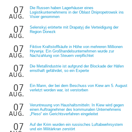
07
Die Russen haben Lagerhäuser eines
Logistikunternehmens in der Oblast Dnipropetrowsk ins
aug.
Visier genommen
07
Selenskyj erörterte mit Drapatyj die Verteidigung der
Region Donezk
aug.
07
Fiktive Kraftstoffkäufe in Höhe von mehreren Millionen
Hrywnja: Ein Großhandelsunternehmen wurde zur
aug.
Nachzahlung von Steuern verpflichtet
07
Die Metallindustrie ist aufgrund der Blockade der Häfen
ernsthaft gefährdet, so ein Experte
aug.
07
Ein Mann, der bei dem Beschuss von Kiew am 5. August
verletzt worden war, ist verstorben
aug.
07
Veruntreuung von Haushaltsmitteln: In Kiew wird gegen
einen Auftragnehmer des kommunalen Unternehmens
aug.
„Pleso“ ein Gerichtsverfahren eingeleitet
07
Auf der Krim wurden ein russisches Luftabwehrsystem
und ein Militärkran zerstört