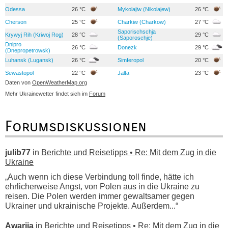
Odessa
26 °C
Mykolajiw (Nikolajew)
26 °C
Cherson
25 °C
Charkiw (Charkow)
27 °C
Saporischschja
Krywyj Rih (Kriwoj Rog)
28 °C
29 °C
(Saporoschje)
Dnipro
26 °C
Donezk
29 °C
(Dnepropetrowsk)
Luhansk (Lugansk)
26 °C
Simferopol
20 °C
Sewastopol
22 °C
Jalta
23 °C
Daten von
OpenWeatherMap.org
Mehr Ukrainewetter findet sich im
Forum
Forumsdiskussionen
julib77
in
Berichte und Reisetipps • Re: Mit dem Zug in die
Ukraine
„Auch wenn ich diese Verbindung toll finde, hätte ich
ehrlicherweise Angst, von Polen aus in die Ukraine zu
reisen. Die Polen werden immer gewaltsamer gegen
Ukrainer und ukrainische Projekte. Außerdem...“
Awarija
in
Berichte und Reisetipps • Re: Mit dem Zug in die