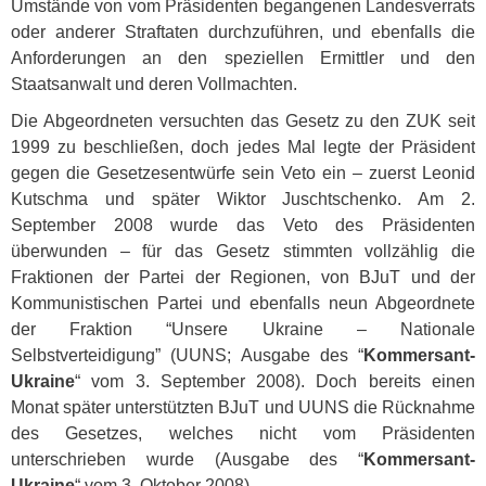
Umstände von vom Präsidenten begangenen Landesverrats
oder anderer Straftaten durchzuführen, und ebenfalls die
Anforderungen an den speziellen Ermittler und den
Staatsanwalt und deren Vollmachten.
Die Abgeordneten versuchten das Gesetz zu den
ZUK
seit
1999 zu beschließen, doch jedes Mal legte der Präsident
gegen die Gesetzesentwürfe sein Veto ein – zuerst Leonid
Kutschma und später Wiktor Juschtschenko. Am 2.
September 2008 wurde das Veto des Präsidenten
überwunden – für das Gesetz stimmten vollzählig die
Fraktionen der Partei der Regionen, von BJuT und der
Kommunistischen Partei und ebenfalls neun Abgeordnete
der Fraktion “Unsere Ukraine – Nationale
Selbstverteidigung” (
UUNS
; Ausgabe des “
Kommersant-
Ukraine
“ vom 3. September 2008). Doch bereits einen
Monat später unterstützten BJuT und
UUNS
die Rücknahme
des Gesetzes, welches nicht vom Präsidenten
unterschrieben wurde (Ausgabe des “
Kommersant-
Ukraine
“ vom 3. Oktober 2008).