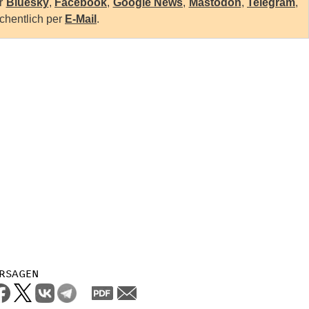
er
Bluesky
,
Facebook
,
Google News
,
Mastodon
,
Telegram
,
chentlich per
E-Mail
.
rsagen