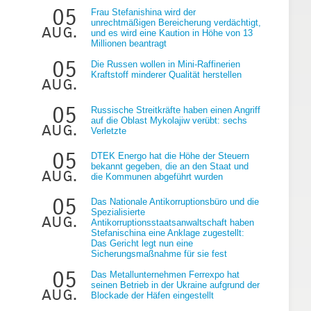
05
Frau Stefanishina wird der
unrechtmäßigen Bereicherung verdächtigt,
aug.
und es wird eine Kaution in Höhe von 13
Millionen beantragt
05
Die Russen wollen in Mini-Raffinerien
Kraftstoff minderer Qualität herstellen
aug.
05
Russische Streitkräfte haben einen Angriff
auf die Oblast Mykolajiw verübt: sechs
aug.
Verletzte
05
DTEK Energo hat die Höhe der Steuern
bekannt gegeben, die an den Staat und
aug.
die Kommunen abgeführt wurden
.
05
Das Nationale Antikorruptionsbüro und die
Spezialisierte
aug.
Antikorruptionsstaatsanwaltschaft haben
Stefanischina eine Anklage zugestellt:
Das Gericht legt nun eine
Sicherungsmaßnahme für sie fest
05
Das Metallunternehmen Ferrexpo hat
seinen Betrieb in der Ukraine aufgrund der
n
aug.
Blockade der Häfen eingestellt