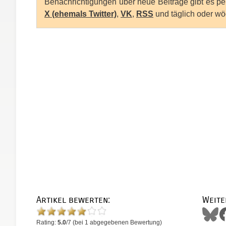
Benachrichtigungen über neue Beiträge gibt es p
X (ehemals Twitter)
,
VK
,
RSS
und täglich oder wö
Artikel bewerten:
Weite
Rating:
5.0
/
7
(bei
1
abgegebenen Bewertung)