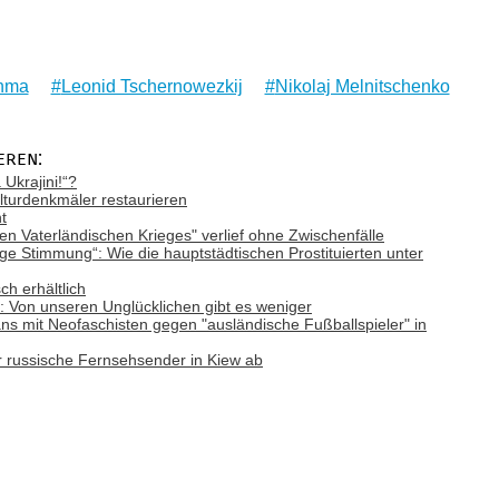
chma
Leonid Tschernowezkij
Nikolaj Melnitschenko
eren:
Ukrajini!“?
lturdenkmäler restaurieren
t
n Vaterländischen Krieges" verlief ohne Zwischenfälle
tige Stimmung“: Wie die hauptstädtischen Prostituierten unter
ch erhältlich
: Von unseren Unglücklichen gibt es weniger
ans mit Neofaschisten gegen "ausländische Fußballspieler" in
r russische Fernsehsender in Kiew ab