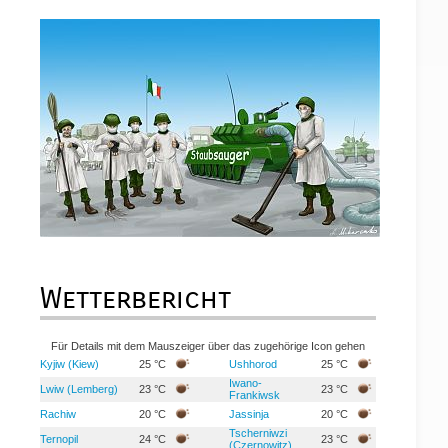
Wetterbericht
Für Details mit dem Mauszeiger über das zugehörige Icon gehen
Kyjiw (Kiew)
25 °C
Ushhorod
25 °C
Iwano-
Lwiw (Lemberg)
23 °C
23 °C
Frankiwsk
Rachiw
20 °C
Jassinja
20 °C
Tscherniwzi
Ternopil
24 °C
23 °C
(Czernowitz)