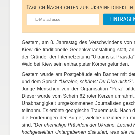
Täglich Nachrichten zur Ukraine direkt in
Gestern, am 8. Jahrestag des Verschwindens von 
Kiew die traditionelle Gedenkveranstaltung statt, 
der Gründer der Internetzeitung “Ukrainska Prawd
Wald bei Kiew sein enthaupteter Körper gefunden.
Gestern wurde am Postgebäude ein Banner mit der 
und dem Spruch
“Ukraine, schämst Du Dich nicht?”
Junge Menschen von der Organisation “Pora” bild
Dieser wurde vom Schein 62 roter Kerzen umrahmt,
Unabhängigkeit umgekommenen Journalisten geschr
teilnahm. Es ertönte georgische Trauermusik. Nach 
die Forderungen der Bürger, welche unzufrieden m
sind.
“Der ehemalige Präsident der Ukraine, Leonid
hochgestellten Untergebenen diskutiert, was sie mit