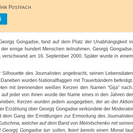
 Ihr Postfach
Georgij Gongadse, fand auf dem Platz der Unabhängigkeit in
an der einige hundert Menschen teilnahmen. Georgij Gongadse,
a”, verschwand am 16. September 2000. Später wurde in einem
Silhouette des Journalisten angebracht, seinen Lebensdaten
. Daneben wurden Nationalflaggen mit Trauerbändern befestigt
eten mit brennenden weißen Kerzen den Namen “Gija” nach.
 auf jeder von ihnen wurde der Name eines in den Jahren der
ieben. Kerzen wurden jedem ausgegeben, der an der Aktion
der Erzählung über Georgij Gongadse verkündete der Moderator
it dem Gang der Ermittlungen zur Ermordung des Journalisten
 Kutschma, welcher auf dem Band von Melnitschenko mit seine
 Georgij Gongadse tun sollen, feiert bereits einen Monat laut