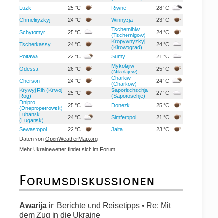
Luzk
25 °C
Riwne
28 °C
Chmelnyzkyj
24 °C
Winnyzja
23 °C
Tschernihiw
Schytomyr
25 °C
24 °C
(Tschernigow)
Kropywnyzkyj
Tscherkassy
24 °C
24 °C
(Kirowograd)
Poltawa
22 °C
Sumy
21 °C
Mykolajiw
Odessa
26 °C
25 °C
(Nikolajew)
Charkiw
Cherson
24 °C
24 °C
(Charkow)
Krywyj Rih (Kriwoj
Saporischschja
25 °C
27 °C
Rog)
(Saporoschje)
Dnipro
25 °C
Donezk
25 °C
(Dnepropetrowsk)
Luhansk
24 °C
Simferopol
21 °C
(Lugansk)
Sewastopol
22 °C
Jalta
23 °C
Daten von
OpenWeatherMap.org
Mehr Ukrainewetter findet sich im
Forum
Forumsdiskussionen
Awarija
in
Berichte und Reisetipps • Re: Mit
dem Zug in die Ukraine