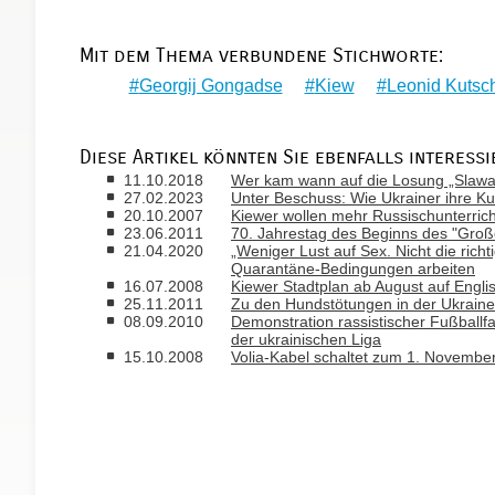
Mit dem Thema verbundene Stichworte:
Georgij Gongadse
Kiew
Leonid Kuts
Diese Artikel könnten Sie ebenfalls interessi
11.10.2018
Wer kam wann auf die Losung „Slawa 
27.02.2023
Unter Beschuss: Wie Ukrainer ihre Ku
20.10.2007
Kiewer wollen mehr Russischunterrich
23.06.2011
70. Jahrestag des Beginns des "Große
21.04.2020
„Weniger Lust auf Sex. Nicht die rich
Quarantäne-Bedingungen arbeiten
16.07.2008
Kiewer Stadtplan ab August auf Englis
25.11.2011
Zu den Hundstötungen in der Ukraine
08.09.2010
Demonstration rassistischer Fußballf
der ukrainischen Liga
15.10.2008
Volia-Kabel schaltet zum 1. Novembe